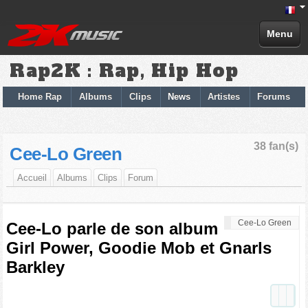
Menu
Rap2K : Rap, Hip Hop
Home Rap
Albums
Clips
News
Artistes
Forums
38 fan(s)
Cee-Lo Green
Accueil
Albums
Clips
Forum
Cee-Lo Green
Cee-Lo parle de son album
Girl Power, Goodie Mob et Gnarls
Barkley