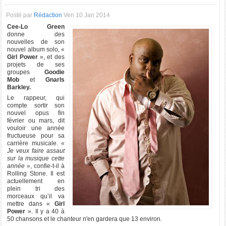
Posté par
Rédaction
Ven 10 Jan 2014
Cee-Lo Green
donne des
nouvelles de son
nouvel album solo, «
Girl Power
», et des
projets de ses
groupes
Goodie
Mob
et
Gnarls
Barkley.
Le rappeur, qui
compte sortir son
nouvel opus fin
février ou mars, dit
vouloir une année
fructueuse pour sa
carrière musicale.
«
Je veux faire assaut
sur la musique cette
année »
, confie-t-il à
Rolling Stone. Il est
actuellement en
plein tri des
morceaux qu’il va
mettre dans «
Girl
Power
». Il y a 40 à
50 chansons et le chanteur n'en gardera que 13 environ.