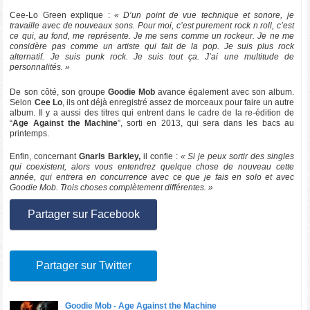
Cee-Lo Green explique :
« D’un point de vue technique et sonore, je
travaille avec de nouveaux sons. Pour moi, c’est purement rock n roll, c’est
ce qui, au fond, me représente. Je me sens comme un rockeur. Je ne me
considère pas comme un artiste qui fait de la pop. Je suis plus rock
alternatif. Je suis punk rock. Je suis tout ça. J’ai une multitude de
personnalités. »
De son côté, son groupe
Goodie Mob
avance également avec son album.
Selon
Cee Lo
, ils ont déjà enregistré assez de morceaux pour faire un autre
album. Il y a aussi des titres qui entrent dans le cadre de la re-édition de
“
Age Against the Machine
”, sorti en 2013, qui sera dans les bacs au
printemps.
Enfin, concernant
Gnarls Barkley,
il confie :
« Si je peux sortir des singles
qui coexistent, alors vous entendrez quelque chose de nouveau cette
année, qui entrera en concurrence avec ce que je fais en solo et avec
Goodie Mob. Trois choses complètement différentes. »
Partager sur Facebook
Partager sur Twitter
Goodie Mob - Age Against the Machine