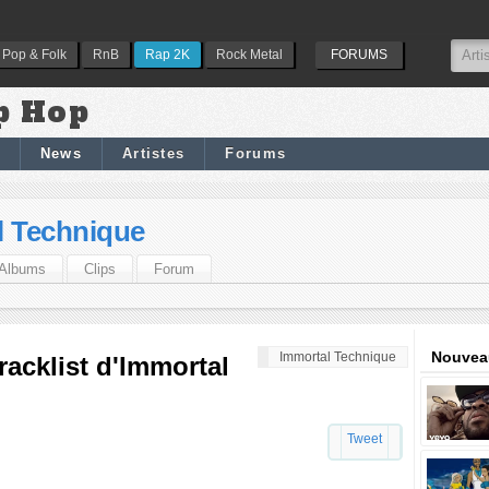
Pop & Folk
RnB
Rap 2K
Rock Metal
FORUMS
p Hop
News
Artistes
Forums
l Technique
Albums
Clips
Forum
Nouveau
Immortal Technique
acklist d'Immortal
Tweet