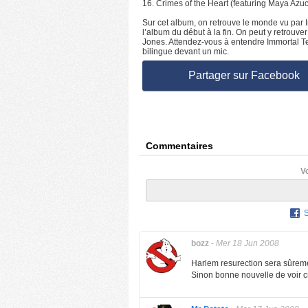
16. Crimes of the Heart (featuring Maya Azu
Sur cet album, on retrouve le monde vu par 
l’album du début à la fin. On peut y retrou
Jones. Attendez-vous à entendre Immortal Te
bilingue devant un mic.
Partager sur Facebook
Commentaires
V
bozz
-
Mer 18 Jun 2008
Harlem resurection sera sûremen
Sinon bonne nouvelle de voir cr