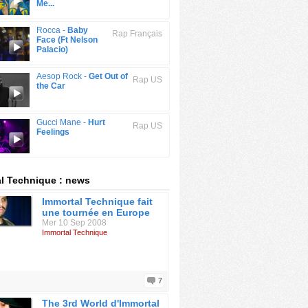
Me...
Rocca -
Baby
Rap Français
Face (Ft Nelson
Palacio)
Aesop Rock -
Get Out of
Rap US
the Car
Gucci Mane -
Hurt
Rap US
Feelings
l Technique : news
Immortal Technique fait
une tournée en Europe
Mer 10 Sep 2008
Immortal Technique
7
The 3rd World d'Immortal