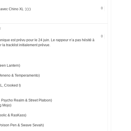
0
 avec Chino XL :):):)
8
0
nique est prévu pour le 24 juin. Le rappeur n’a pas hésité à
la tracklist initialement prévue.
reen Lantern)
g Veneno & Temperamento)
XL, Crooked I)
g Psycho Realm & Street Platoon)
g Mojo)
bolic & RasKass)
g Poison Pen & Swave Sevah)