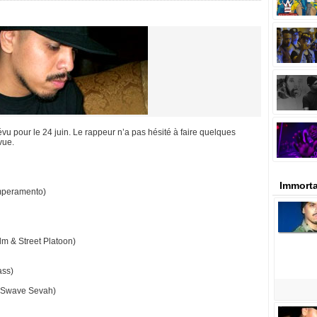
vu pour le 24 juin. Le rappeur n’a pas hésité à faire quelques
vue.
Immorta
emperamento)
lm & Street Platoon)
ass)
& Swave Sevah)