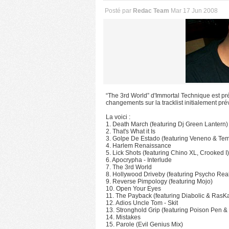
Posté par
Redac Team
Mar 17 Jun 2008
“The 3rd World” d'Immortal Technique est pré
changements sur la tracklist initialement pré
La voici :
1. Death March (featuring Dj Green Lantern)
2. That's What it Is
3. Golpe De Estado (featuring Veneno & T
4. Harlem Renaissance
5. Lick Shots (featuring Chino XL, Crooked I)
6. Apocrypha - Interlude
7. The 3rd World
8. Hollywood Driveby (featuring Psycho Rea
9. Reverse Pimpology (featuring Mojo)
10. Open Your Eyes
11. The Payback (featuring Diabolic & RasK
12. Adios Uncle Tom - Skit
13. Stronghold Grip (featuring Poison Pen 
14. Mistakes
15. Parole (Evil Genius Mix)