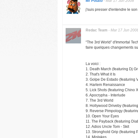
Mr Potato
-
Mar 17 Jun 2008
j'suis presser d'entendre le son
Redac Team
-
Mar 17 Jun 200
“The 3rd World” d'Immortal Tech
faire quelques changements sur 
La voici :
1. Death March (featuring Dj G
2. That's What it Is
3. Golpe De Estado (featurin
4. Harlem Renaissance
5. Lick Shots (featuring Chino 
6. Apocrypha - Interlude
7. The 3rd World
8. Hollywood Driveby (featurin
9. Reverse Pimpology (featurin
10. Open Your Eyes
11. The Payback (featuring Dia
12. Adios Uncle Tom - Skit
13. Stronghold Grip (featurin
14. Mistakes