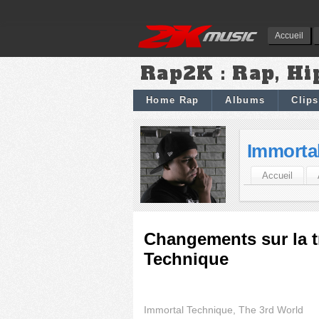
Accueil
Rap2K : Rap, Hi
Home Rap
Albums
Clips
Immorta
Accueil
Changements sur la tr
Technique
Immortal Technique, The 3rd World