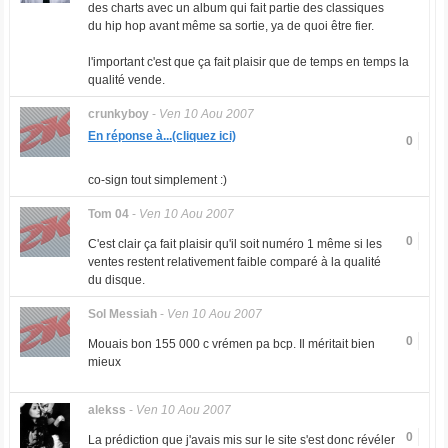
des charts avec un album qui fait partie des classiques
du hip hop avant même sa sortie, ya de quoi être fier.
l'important c'est que ça fait plaisir que de temps en temps la
qualité vende.
crunkyboy
-
Ven 10 Aou 2007
En réponse à...(cliquez ici)
0
co-sign tout simplement :)
Tom 04
-
Ven 10 Aou 2007
0
C'est clair ça fait plaisir qu'il soit numéro 1 même si les
ventes restent relativement faible comparé à la qualité
du disque.
Sol Messiah
-
Ven 10 Aou 2007
0
Mouais bon 155 000 c vrémen pa bcp. Il méritait bien
mieux
alekss
-
Ven 10 Aou 2007
0
La prédiction que j'avais mis sur le site s'est donc révéler