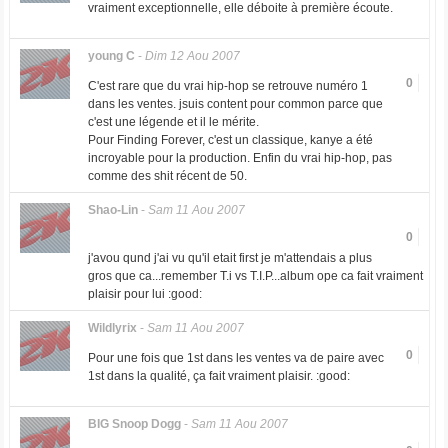
vraiment exceptionnelle, elle déboite à première écoute.
young C
-
Dim 12 Aou 2007
0
C'est rare que du vrai hip-hop se retrouve numéro 1
dans les ventes. jsuis content pour common parce que
c'est une légende et il le mérite.
Pour Finding Forever, c'est un classique, kanye a été
incroyable pour la production. Enfin du vrai hip-hop, pas
comme des shit récent de 50.
Shao-Lin
-
Sam 11 Aou 2007
0
j'avou qund j'ai vu qu'il etait first je m'attendais a plus
gros que ca...remember T.i vs T.I.P...album ope ca fait vraiment
plaisir pour lui :good:
Wildlyrix
-
Sam 11 Aou 2007
0
Pour une fois que 1st dans les ventes va de paire avec
1st dans la qualité, ça fait vraiment plaisir. :good:
BIG Snoop Dogg
-
Sam 11 Aou 2007