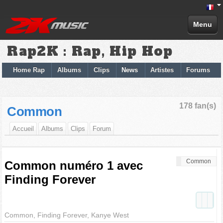
Menu
Rap2K : Rap, Hip Hop
Home Rap
Albums
Clips
News
Artistes
Forums
178 fan(s)
Common
Accueil
Albums
Clips
Forum
Common
Common numéro 1 avec
Finding Forever
Common, Finding Forever, Kanye West