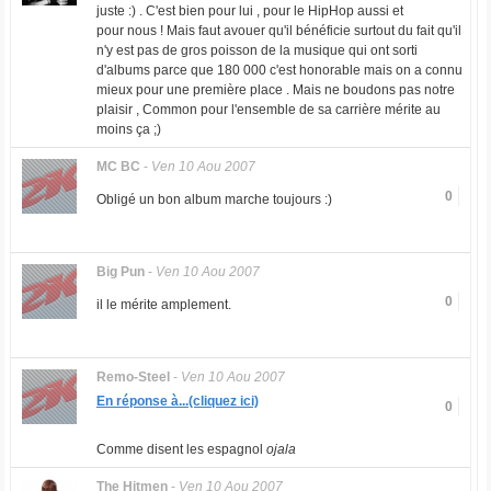
juste :) . C'est bien pour lui , pour le HipHop aussi et
pour nous ! Mais faut avouer qu'il bénéficie surtout du fait qu'il
n'y est pas de gros poisson de la musique qui ont sorti
d'albums parce que 180 000 c'est honorable mais on a connu
mieux pour une première place . Mais ne boudons pas notre
plaisir , Common pour l'ensemble de sa carrière mérite au
moins ça ;)
MC BC
-
Ven 10 Aou 2007
0
Obligé un bon album marche toujours :)
Big Pun
-
Ven 10 Aou 2007
0
il le mérite amplement.
Remo-Steel
-
Ven 10 Aou 2007
En réponse à...(cliquez ici)
0
Comme disent les espagnol
ojala
The Hitmen
-
Ven 10 Aou 2007