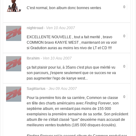
0
C'est normal, bon album donc bonnes ventes
nightroad
-
Ven 10 Aou 2007
0
EXCELLENTE NOUVELLE , tout a fait merité , bravo
COMMON bravo KANYE WEST , maintenant on va voir
si Gradution auras au moins les nivo de LT et CD !!!!
Ibrahim
-
Ven 10 Aou 2007
0
ça fait plaisir pour lui, à 35ans c'est plus que mérité vu
son parcours, j'espere seulement que ce succes ne va
pas augmenter l'ego de kanye west...
Sagittarius
-
Jeu 09 Aou 2007
0
Pour la première fois de sa carrière, Common se classe
en tête des charts américains avec
Finding Forever
, son
septième album, en vendant pas moins de 155 000
exemplaires la première semaine de sa sortie. Son précédent
album
Be
ne s'était classé "que" deuxième mais accusait de
meilleures ventes toutefois (185 000 disques écoulés).