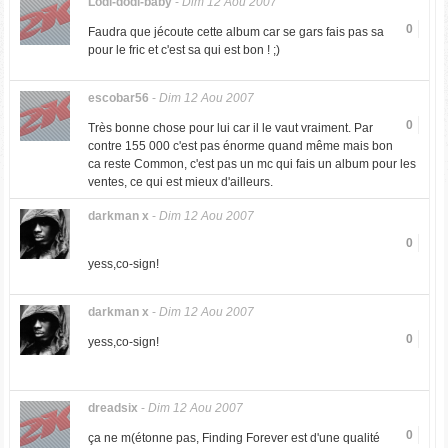
Lodi-dodi-baby
-
Dim 12 Aou 2007
0
Faudra que jécoute cette album car se gars fais pas sa
pour le fric et c'est sa qui est bon ! ;)
escobar56
-
Dim 12 Aou 2007
0
Très bonne chose pour lui car il le vaut vraiment. Par
contre 155 000 c'est pas énorme quand même mais bon
ca reste Common, c'est pas un mc qui fais un album pour les
ventes, ce qui est mieux d'ailleurs.
darkman x
-
Dim 12 Aou 2007
0
yess,co-sign!
darkman x
-
Dim 12 Aou 2007
0
yess,co-sign!
dreadsix
-
Dim 12 Aou 2007
0
ça ne m(étonne pas, Finding Forever est d'une qualité