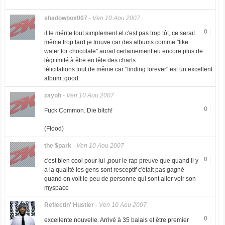
shadowbox007
-
Ven 10 Aou 2007
0
il le mérite tout simplement et c'est pas trop tôt, ce serait
même trop tard je trouve car des albums comme "like
water for chocolate" aurait certainement eu encore plus de
légitimité à être en tête des charts
félicitations tout de même car "finding forever" est un excellent
album :good:
zayoh
-
Ven 10 Aou 2007
0
Fuck Common. Die bitch!
(Flood)
the $park
-
Ven 10 Aou 2007
0
c'est bien cool pour lui ,pour le rap preuve que quand il y
a la qualité les gens sont resceptif c'était pas gagné
quand on voit le peu de personne qui sont aller voir son
myspace
Reflectin' Hustler
-
Ven 10 Aou 2007
0
excellente nouvelle. Arrivé à 35 balais et être premier