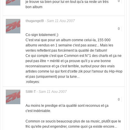
0
je trouve sa bien pour lui en tout qu'a sa reste un très
bon album
thugangel9
-
Sam 11 Aou 2007
0
Co-sign totalement ;)
C'est vrai que pour un album comme celui-la, 155 000
albums vendus en 1 semaine c'est pas assez... Mais les
ventes reflettent pas forcèment la qualité de l'album!
Ce qui compte c'est que Common est N°1 des charts et ça ne
peut pas être + mérité et ça prouve qu'il y a une bonne
reconnaissance et ça c'est terrible, surtout pour des vrais
artistes comme lui qui font d'cette zik pour l'amour du Hip-Hop
et pas (uniquement) pour la tune...
:rolleyes:
SliM-T
-
Sam 11 Aou 2007
0
Au moins le prestige et la qualité sont reconnus et ça
c'est indéniable.
Common ce soucis beaucoup plus de sa music, plutôt que le
fric qu'elle peut engendrer, comme quoi ça existe encore...