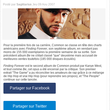
Posté par
Sagittarius
Jeu 09 Aou 2007
Pour la première fois de sa carrière, Common se classe en tête des charts
américains avec
Finding Forever
, son septième album, en vendant pas
moins de 155 000 exemplaires la première semaine de sa sortie. Son
précédent album
Be
ne s'était classé "que" deuxième mais accusait de
meilleures ventes toutefois (185 000 disques écoulés).
Finding Forever
est le second album de Common produit par Kanye West,
et tout comme
Be
, cet opus a été encensé par la critique. Son premier
extrait "The Game" a pu réconcilier les amateurs de rap grâce à ce mélange
de Hip Hop et vrai Hip Hop (pour reprendre ses propos), et "The People"
continue sur cette lancée.
Partager sur Facebook
Partager sur Twitter