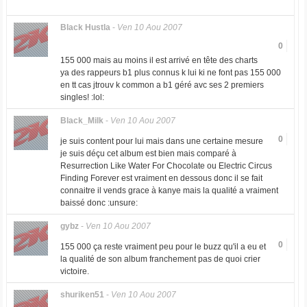
Black Hustla
-
Ven 10 Aou 2007
0
155 000 mais au moins il est arrivé en tête des charts
ya des rappeurs b1 plus connus k lui ki ne font pas 155 000
en tt cas jtrouv k common a b1 géré avc ses 2 premiers
singles! :lol:
Black_Milk
-
Ven 10 Aou 2007
0
je suis content pour lui mais dans une certaine mesure
je suis déçu cet album est bien mais comparé à
Resurrection Like Water For Chocolate ou Electric Circus
Finding Forever est vraiment en dessous donc il se fait
connaitre il vends grace à kanye mais la qualité a vraiment
baissé donc :unsure:
gybz
-
Ven 10 Aou 2007
0
155 000 ça reste vraiment peu pour le buzz qu'il a eu et
la qualité de son album franchement pas de quoi crier
victoire.
shuriken51
-
Ven 10 Aou 2007