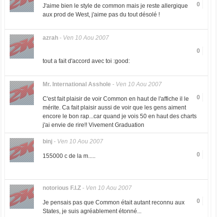
0
J'aime bien le style de common mais je reste allergique
aux prod de West, j'aime pas du tout désolé !
azrah
-
Ven 10 Aou 2007
0
tout a fait d'accord avec toi :good:
Mr. International Asshole
-
Ven 10 Aou 2007
0
C'est fait plaisir de voir Common en haut de l'affiche il le
mérite. Ca fait plaisir aussi de voir que les gens aiment
encore le bon rap...car quand je vois 50 en haut des charts
j'ai envie de rire!! Vivement Graduation
binj
-
Ven 10 Aou 2007
0
155000 c de la m.....
notorious F.I.Z
-
Ven 10 Aou 2007
0
Je pensais pas que Common était autant reconnu aux
States, je suis agréablement étonné...