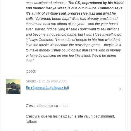
most anticipated releases.
The CD, coproduced by his friend
and mentor Kanye West, is due out in June. Common says
it's a mix of vintage soul, progressive jazz and what he
calls "futuristic boom bap.
" West has already proclaimed
that it's the best rap album of the year—and the year hasn't
even started. "I'd be lying if I said I don't want to sell millions
and become a household name, but I won't lose myself to do
it," says Common. "I see a lot of people in hip-hop who don't
love the music. It's become the new dope game—they're in it
to make money. If they could obtain that same kind of money
or fame by dancing on one leg like a fool, they'd be doing
that."
:good:
Sholtz
-
Dim 19 Nov 2006
En réponse à...(cliquez ici)
0
C'est malheureux sa.... :no:
C'est vrai que vu les newz sur le site ya un petit moment,
l'album