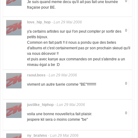
0
Je suis quand meme decu qu'il ait pas fait une tournée
fraçaise pour BE.
love_hip_hop
-
Lun 29 Mai 2006
0
y'a certains artistes sur qui l'on peut compter pr sortir des
petits bijoux.
Common en fait parti !! il nous a pondu que des betes
d'albums et c'est certainement pas pr son prochain skeud qu'il
va nous décevoir !!
et puis avec kanye aux commandes on peut s'atendre a un
niveau égal a be :D
raoul.boss
-
Lun 29 Mai 2006
0
vivment un autre tuerie comme "BE"!!!!!!!!!!
justlike_hiphop
-
Lun 29 Mai 2006
0
voila une bonne nouvelle!ca fait plaisir.
jespere kil sera o moins comme "be"
ny_brahms
-
Lun 29 Mai 2006