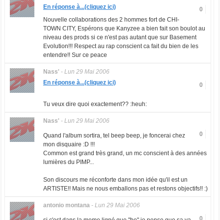
En réponse à...(cliquez ici)
0
Nouvelle collaborations des 2 hommes fort de CHI-
TOWN CITY, Espérons que Kanyzee a bien fait son boulot au
niveau des prods si ce n'est pas autant que sur Basement
Evolution!!! Respect au rap conscient ca fait du bien de les
entendre!! Sur ce peace
Nass'
-
Lun 29 Mai 2006
En réponse à...(cliquez ici)
0
Tu veux dire quoi exactement?? :heuh:
Nass'
-
Lun 29 Mai 2006
0
Quand l'album sortira, tel beep beep, je foncerai chez
mon disquaire :D !!!
Common est grand très grand, un mc conscient à des années
lumières du PIMP...
Son discours me réconforte dans mon idée qu'il est un
ARTISTE!! Mais ne nous emballons pas et restons objectifs!! :)
antonio montana
-
Lun 29 Mai 2006
0