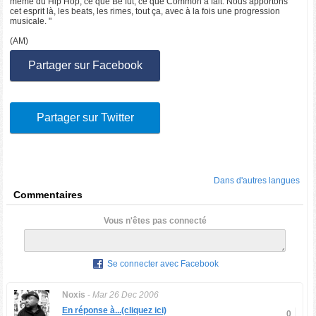
même du Hip Hop, ce que Be fût, ce que Common a fait. Nous apportons
cet esprit là, les beats, les rimes, tout ça, avec à la fois une progression
musicale. "
(AM)
Partager sur Facebook
Partager sur Twitter
Dans d'autres langues
Commentaires
Vous n'êtes pas connecté
Se connecter avec Facebook
Noxis
-
Mar 26 Dec 2006
En réponse à...(cliquez ici)
0