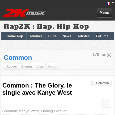
Menu
Rap2K : Rap, Hip Hop
Home Rap
Albums
Clips
News
Artistes
Forums
178 fan(s)
Common
Accueil
Albums
Clips
Forum
Common
Common : The Glory, le
single avec Kanye West
Common, Kanye West, Finding Forever