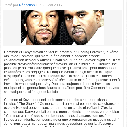
Posté par
Rédaction
Lun 29 Mai 2006
Common et Kanye travaillent actuellement sur " Finding Forever ", le 7ème
album de Common, qui marque également la seconde grande
collaboration des deux artistes. " Pour moi, 'Finding Forever' signifie qu'il est
possible d'exister éternellement à travers l'art et la musique…Trouver une
place où je pourrais faire quelque chose qui subsistera, pour transcender
les années et les préjugés. J'ai toujours voulu faire ça avec la musique… "
a expliqué Common. " Et maintenant avec la mort de J Dilla et d'autres
évènements, vous commencez à réfléchir sur la manière de pouvoir durer à
travers la vraie musique… Jay Dee sera toujours présent à travers sa
musique et les générations futures connaîtront peut-être Common à travers
sa musique aussi " a ajouté l'artiste.
Common et Kayne pensent sortir comme premier single une chanson
intitulée " The Glory ". " Ce morceau est un son street, une de ces chansons
expressives qui peuvent toucher la rue et un cercle plus élargi. C'est la
chanson que Kanye voulait comme premier single, alors nous verrons bien.
" Common a ajouté que si nombreuses de ses chansons sont restées
fidèles à son identité, on pourra noter une progression au niveau musical. "
Je ne tiens pas à me répéter, mais nous possédons ce qui fait l'essence