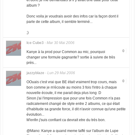
et donc je me demandais si il y avait une date pour cette
album ?
Donc voila je voudrais avoir des infos car la façon dont il
parle de cette album, il semble terminé...
;)
Ice Cube3
-
Mar 30 Mai 2006
0
Kanye à la prod pour Common au mic, pourquoi
changer une formule gagnante? sortie à suivre de très
près...
jazzyblaze
-
Lun 29 Mai 2006
0
OOuais c'est vrai que BE était vraiment trop cours, mais
bon comme je m'écoute au moins 3 fois l'intro à chaque
nouvelle écoute, il me parait deja plus long :D
Sinon j'ai l'impression que pour une fois Common n'a pas
radicalement changé de style entre 2 albums, ce qui était
d'habitude sa grande force, il dit n'avoir connue qu'une petite
évolution...
M'enfin j'suis confiant ca devrait etre du trés bon.
@Mano: Kanye a quand meme taffé sur l'album de Lupe