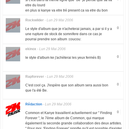
si c'est dans la meme ligné que "be" je pense que sa va
etre du lourd
en plus si kanye va etre tré present ca va etre du bon
Rockwilder
-
Lun 29 Mai 2006
0
Le style d'album que je n'acheterai jamais, a par si il y a
une rupture de stock de somnifere dans ce cas je
pourrai prendre son album :coucou:
ekinox
-
Lun 29 Mai 2006
0
le style d'album ke j'achèterai les yeux fermés B)
Rapforever
-
Lun 29 Mai 2006
0
C'est cool ça. J'espère que son album sera aussi bon
que l'a été Be.
Rédaction
-
Lun 29 Mai 2006
0
Common et Kanye travaillent actuellement sur " Finding
Forever ", le 7ème album de Common, qui marque
également la seconde grande collaboration des deux artistes.
" Pour moi, 'Finding Forever' signifie qu'il est possible d'exister