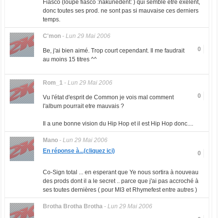
Fiasco (loupé fiasco :nakunedent: ) qui semble etre éxélent,
donc toutes ses prod. ne sont pas si mauvaise ces derniers
temps.
C'mon
-
Lun 29 Mai 2006
0
Be, j'ai bien aimé. Trop court cependant. Il me faudrait
au moins 15 titres ^^
Rom_1
-
Lun 29 Mai 2006
0
Vu l'état d'esprit de Common je vois mal comment
l'album pourrait etre mauvais ?
Il a une bonne vision du Hip Hop et il est Hip Hop donc....
Mano
-
Lun 29 Mai 2006
En réponse à...(cliquez ici)
0
Co-Sign total ... en esperant que Ye nous sortira à nouveau
des prods dont il a le secret .. parce que j'ai pas accroché à
ses toutes dernières ( pour MI3 et Rhymefest entre autres )
Brotha Brotha Brotha
-
Lun 29 Mai 2006