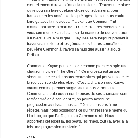
éternellement à travers l'art et la musique…Trouver une place
où je pourrais faire quelque chose qui subsistera, pour
transcender les années et les préjugés. J'ai toujours voulu
faire ça avec la musique… " a expliqué Common. " Et
maintenant avec la mort de J Dilla et d'autres évènements,
vous commencez à réfléchir sur la manière de pouvoir durer
à travers la vraie musique… Jay Dee sera toujours présent à
travers sa musique et les générations futures connaîtront
peut-être Common à travers sa musique aussi " a ajouté
l'artiste.
Common et Kayne pensent sortir comme premier single une
chanson intitulée " The Glory ". " Ce morceau est un son
street, une de ces chansons expressives qui peuvent toucher
la rue et un cercle plus élargi. C'est la chanson que Kanye
voulait comme premier single, alors nous verrons bien. "
Common a ajouté que si nombreuses de ses chansons sont
restées fidèles à son identité, on pourra noter une
progression au niveau musical. " Je ne tiens pas à me
répéter, mais nous possédons ce qui fait l'essence même du
Hip Hop, ce que Be fût, ce que Common a fait. Nous
apportons cet esprit là, les beats, les rimes, tout ça, avec à la
fois une progression musicale. "