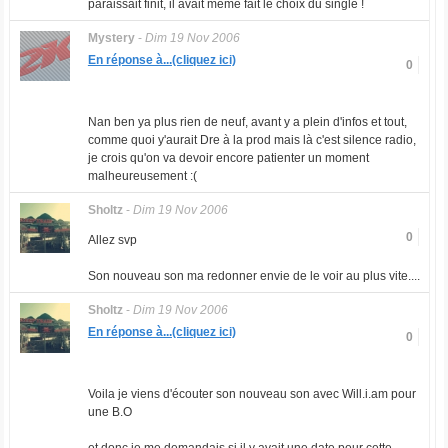
paraissait finit, il avait meme fait le choix du single !
Mystery
-
Dim 19 Nov 2006
En réponse à...(cliquez ici)
0
Nan ben ya plus rien de neuf, avant y a plein d'infos et tout,
comme quoi y'aurait Dre à la prod mais là c'est silence radio,
je crois qu'on va devoir encore patienter un moment
malheureusement :(
Sholtz
-
Dim 19 Nov 2006
0
Allez svp
Son nouveau son ma redonner envie de le voir au plus vite....
Sholtz
-
Dim 19 Nov 2006
En réponse à...(cliquez ici)
0
Voila je viens d'écouter son nouveau son avec Will.i.am pour
une B.O