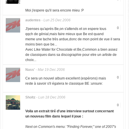
Moi j'espere qu'il sera encore mieu :P
audentes
-
Lun 25 Dec 2006
0
J'penses qu'après Be,on s'attends et on espere tous
qqch de génial,mais faire mieux que Be est quand
meme une tache très ardue,donc de mon point de vue il sera
moins bien que be...
Avec Like Water for Chocolate et Be,Common a bien assez
de classiques dans sa discographie pour etre un artiste de
choix...
Nass'
-
Mar 19 Dec 2006
0
Ce sera un nouvel album excellent (espérons) mais
reste à savoir s'il égalera le classique BE :unsure:
Sholtz
-
Lun 18 Dec 2006
0
Voila un extrait tiré d'une interview surtout concernant
un nouveau film dans lequel il joue :
Next on Common's menu: "Finding Forever," one of 2007's