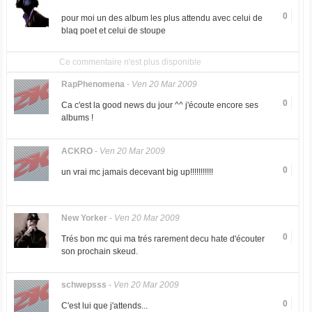
0
pour moi un des album les plus attendu avec celui de
blaq poet et celui de stoupe
Ce commentaire n'est plus disponible
RapPhenomena
-
Ven 20 Mar 2009
0
Ca c'est la good news du jour ^^ j'écoute encore ses
albums !
ACKRO
-
Ven 20 Mar 2009
0
un vrai mc jamais decevant big up!!!!!!!!!!!
New Yorker
-
Ven 20 Mar 2009
0
Trés bon mc qui ma trés rarement decu hate d'écouter
son prochain skeud.
schwepsss
-
Ven 20 Mar 2009
0
C'est lui que j'attends...