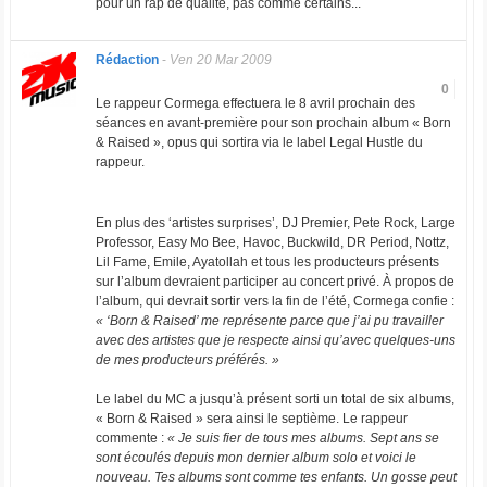
pour un rap de qualité, pas comme certains...
Rédaction
-
Ven 20 Mar 2009
0
Le rappeur Cormega effectuera le 8 avril prochain des
séances en avant-première pour son prochain album « Born
& Raised », opus qui sortira via le label Legal Hustle du
rappeur.
En plus des ‘artistes surprises’, DJ Premier, Pete Rock, Large
Professor, Easy Mo Bee, Havoc, Buckwild, DR Period, Nottz,
Lil Fame, Emile, Ayatollah et tous les producteurs présents
sur l’album devraient participer au concert privé. À propos de
l’album, qui devrait sortir vers la fin de l’été, Cormega confie :
« ‘Born & Raised’ me représente parce que j’ai pu travailler
avec des artistes que je respecte ainsi qu’avec quelques-uns
de mes producteurs préférés. »
Le label du MC a jusqu’à présent sorti un total de six albums,
« Born & Raised » sera ainsi le septième. Le rappeur
commente :
« Je suis fier de tous mes albums. Sept ans se
sont écoulés depuis mon dernier album solo et voici le
nouveau. Tes albums sont comme tes enfants. Un gosse peut