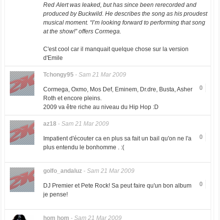
Red Alert was leaked, but has since been rerecorded and
produced by Buckwild. He describes the song as his proudest
musical moment. “I’m looking forward to performing that song
at the show!” offers Cormega.
C'est cool car il manquait quelque chose sur la version
d'Emile
Tchongy95
-
Sam 21 Mar 2009
0
Cormega, Oxmo, Mos Def, Eminem, Dr.dre, Busta, Asher
Roth et encore pleins.
2009 va être riche au niveau du Hip Hop :D
az18
-
Sam 21 Mar 2009
0
Impatient d'écouter ca en plus sa fait un bail qu'on ne l'a
plus entendu le bonhomme . :(
golfo_andaluz
-
Sam 21 Mar 2009
0
DJ Premier et Pete Rock! Sa peut faire qu'un bon album
je pense!
hom hom
-
Sam 21 Mar 2009