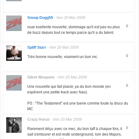
Snoop Dogg59
-
Ven 20 Mar 2009
0
ouai exellente nouvelle, dommage qu'il est pas eu plus
de buzz depuis tout ce temps parce qu'il a du talent.
Spliff Starr
-
Ven 20 Mar 2009
0
Très bonne nouvelle, vraiment un bon mc.
Silent Weapons
-
Ven 20 Mar 2009
0
Une nouvelle qui fait plaisir, ya du bon monde (en
espérent une petite track avec Nas).
PS : "The Testament" est une tuerie comme toute la disco du
MC
Crazy Horus
-
Ven 20 Mar 2009
0
Rarement déçu avec ce mec, du bon taff à chaque fois, il
sait s'entourer et est resté underground, loin des Majors,