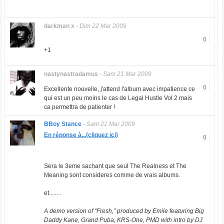
darkman x
-
Dim 22 Mar 2009
0
+1
nastynastradamus
-
Sam 21 Mar 2009
0
Excellente nouvelle, j'attend l'album avec impatience ce
qui est un peu moins le cas de Legal Hustle Vol 2 mais
ca permettra de patienter !
BBoy Stance
-
Sam 21 Mar 2009
En réponse à...(cliquez ici)
0
Sera le 3eme sachant que seul The Realness et The
Meaning sont consideres comme de vrais albums.
et........
A demo version of “Fresh,” produced by Emile featuring Big
Daddy Kane, Grand Puba, KRS-One, PMD with intro by DJ