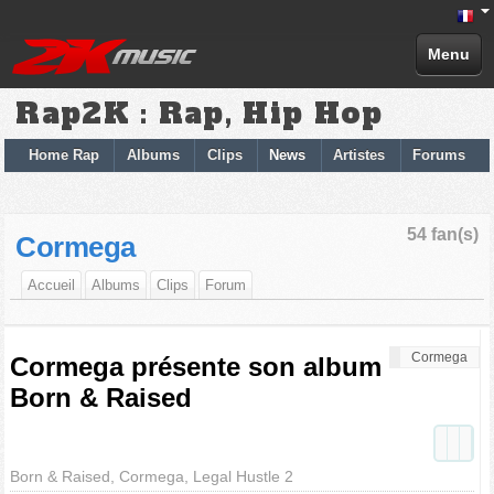
Menu
Rap2K : Rap, Hip Hop
Home Rap
Albums
Clips
News
Artistes
Forums
54 fan(s)
Cormega
Accueil
Albums
Clips
Forum
Cormega
Cormega présente son album
Born & Raised
Born & Raised, Cormega, Legal Hustle 2