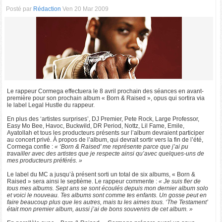
Posté par
Rédaction
Ven 20 Mar 2009
Le rappeur Cormega effectuera le 8 avril prochain des séances en avant-
première pour son prochain album « Born & Raised », opus qui sortira via
le label Legal Hustle du rappeur.
En plus des ‘artistes surprises’, DJ Premier, Pete Rock, Large Professor,
Easy Mo Bee, Havoc, Buckwild, DR Period, Nottz, Lil Fame, Emile,
Ayatollah et tous les producteurs présents sur l’album devraient participer
au concert privé. À propos de l’album, qui devrait sortir vers la fin de l’été,
Cormega confie :
« ‘Born & Raised’ me représente parce que j’ai pu
travailler avec des artistes que je respecte ainsi qu’avec quelques-uns de
mes producteurs préférés. »
Le label du MC a jusqu’à présent sorti un total de six albums, « Born &
Raised » sera ainsi le septième. Le rappeur commente :
« Je suis fier de
tous mes albums. Sept ans se sont écoulés depuis mon dernier album solo
et voici le nouveau. Tes albums sont comme tes enfants. Un gosse peut en
faire beaucoup plus que les autres, mais tu les aimes tous. ‘The Testament’
était mon premier album, aussi j’ai de bons souvenirs de cet album. »