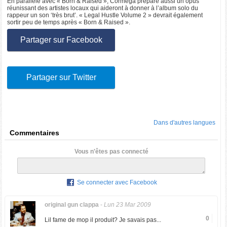
En parallèle avec « Born & Raised », Cormega prépare aussi un opus
réunissant des artistes locaux qui aideront à donner à l’album solo du
rappeur un son ‘très brut’. « Legal Hustle Volume 2 » devrait également
sortir peu de temps après « Born & Raised ».
Partager sur Facebook
Partager sur Twitter
Dans d'autres langues
Commentaires
Vous n'êtes pas connecté
Se connecter avec Facebook
original gun clappa
-
Lun 23 Mar 2009
0
Lil fame de mop il produit? Je savais pas...