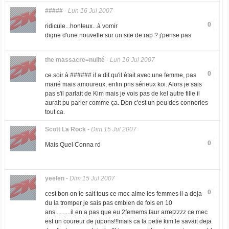
#####
-
Lun 16 Jul 2007
0
ridicule...honteux...à vomir
digne d'une nouvelle sur un site de rap ? j'pense pas
the massacre=nulité
-
Lun 16 Jul 2007
0
ce soir à ###### il a dit qu'il était avec une femme, pas
marié mais amoureux, enfin pris sérieux koi. Alors je sais
pas s'il parlait de Kim mais je vois pas de kel autre fille il
aurait pu parler comme ça. Don c'est un peu des conneries
tout ca.
Scott La Rock
-
Dim 15 Jul 2007
0
Mais Quel Conna rd
yeelen
-
Dim 15 Jul 2007
0
cest bon on le sait tous ce mec aime les femmes il a deja
du la tromper je sais pas cmbien de fois en 10
ans..........il en a pas que eu 2femems faur arretzzzz ce mec
est un coureur de jupons!!!mais ca la petie kim le savait deja