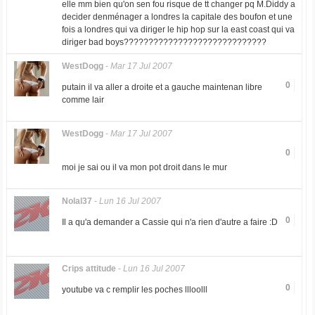
elle mm bien qu'on sen fou risque de tt changer pq M.Diddy a
decider denménager a londres la capitale des boufon et une
fois a londres qui va diriger le hip hop sur la east coast qui va
diriger bad boys?????????????????????????????
WestDogg
-
Mar 17 Jul 2007
0
putain il va aller a droite et a gauche maintenan libre
comme lair
WestDogg
-
Mar 17 Jul 2007
0
moi je sai ou il va mon pot droit dans le mur
Nolal37
-
Lun 16 Jul 2007
0
Il a qu'a demander a Cassie qui n'a rien d'autre a faire :D
Crips attitude
-
Lun 16 Jul 2007
0
youtube va c remplir les poches llloolll