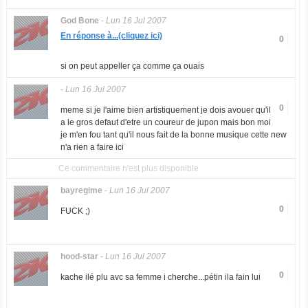
God Bone
-
Lun 16 Jul 2007
En réponse à...(cliquez ici)
0
si on peut appeller ça comme ça ouais
-
Lun 16 Jul 2007
0
meme si je l'aime bien artistiquement je dois avouer qu'il
a le gros defaut d'etre un coureur de jupon mais bon moi
je m'en fou tant qu'il nous fait de la bonne musique cette new
n'a rien a faire ici
Ce commentaire n'est plus disponible
bayregime
-
Lun 16 Jul 2007
0
FUCK ;)
hood-star
-
Lun 16 Jul 2007
0
kache ilé plu avc sa femme i cherche...pétin ila fain lui