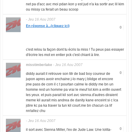
net pa d'acc avc moi pdan kon y est jud n'a ka sortir avc lil kim
ou missy ca ferait un beau scoop
-
Jeu 16 Aou 2007
En réponse à...(cliquez ici)
0
c'est relou la façon dont tu écris la miss ! Tu peux pas essayer
d'écrire les mot en entier pck c'est chiant à lire.
misstimberlake
-
Jeu 16 Aou 2007
0
diddy aurait il retrouve son titr de bad boy coureur de
jupon apres avoir enchaine j-lo mary j blidge et encore
jme pass de com il c t pourtan calme le diddy me bn un
homme rest un homme pa vrai le meuf lol.kim a enfin ouvert
les yeux. et puis parait kil sort avc sienna.d'autres diraient
meme kil aurait mis andrea de danity kane enceint si c lca
jdire kc pa ka traver la tun kil court.me bn chacun ca lif
nn!allez chu
-
Jeu 16 Aou 2007
0
il sort avec Sienna Miller, l'ex de Jude Law. Une lolita-