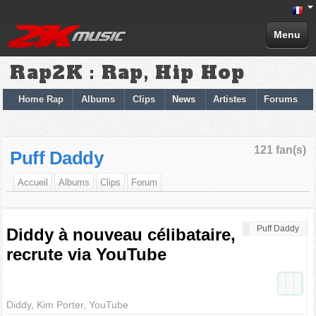
Menu
Rap2K : Rap, Hip Hop
Home Rap
Albums
Clips
News
Artistes
Forums
121 fan(s)
Puff Daddy
Accueil
Albums
Clips
Forum
Puff Daddy
Diddy à nouveau célibataire,
recrute via YouTube
Diddy, Kim Porter, YouTube