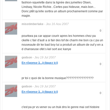
fashion-squelette dans la lignée des jumelles Olsen,
Lindsay, Nicole Richie...Certes pas hideuse, mais bon...
Donc ptêt qu'elle sortira un album prochainement comme par
magie.
misstimberlake
-
Jeu 16 Aou 2007
0
pourkwa pa car appar courir apres les hommes chez pa
ckelle c fair d'autr a si fair des tof de charm me bon ca c pa un
nouveaute dir ke bad boy lui a produit un album de ouf y en a
d chanseuse ofet s kel sort avc kanye
godson
-
Jeu 19 Jul 2007
En réponse à...(cliquez ici)
0
pr toi c quoi de la bonne musique????????????????
godson
-
Jeu 19 Jul 2007
En réponse à...(cliquez ici)
0
c'est pa pr vs vener ou un truk dns le genre mai cet histoire