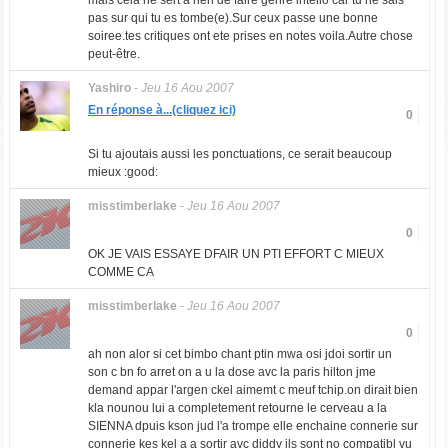
mais cela ne sert a rien de faire genre intello car tu ne sais
pas sur qui tu es tombe(e).Sur ceux passe une bonne
soiree.tes critiques ont ete prises en notes voila.Autre chose
peut-être.
Yashiro
-
Jeu 16 Aou 2007
En réponse à...(cliquez ici)
0
Si tu ajoutais aussi les ponctuations, ce serait beaucoup
mieux :good:
misstimberlake
-
Jeu 16 Aou 2007
0
OK JE VAIS ESSAYE DFAIR UN PTI EFFORT C MIEUX
COMME CA
misstimberlake
-
Jeu 16 Aou 2007
0
ah non alor si cet bimbo chant ptin mwa osi jdoi sortir un
son c bn fo arret on a u la dose avc la paris hilton jme
demand appar l'argen ckel aimemt c meuf tchip.on dirait bien
kla nounou lui a completement retourne le cerveau a la
SIENNA dpuis kson jud l'a trompe elle enchaine connerie sur
connerie kes kel a a sortir avc diddy ils sont no compatibl vu