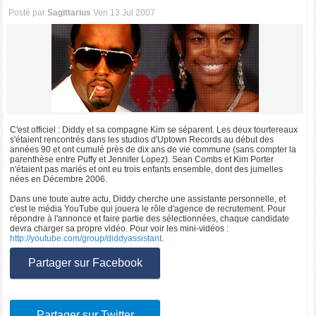
Posté par
Sagittarius
Ven 13 Jul 2007
C'est officiel : Diddy et sa compagne Kim se séparent. Les deux tourtereaux
s'étaient rencontrés dans les studios d'Uptown Records au début des
années 90 et ont cumulé près de dix ans de vie commune (sans compter la
parenthèse entre Puffy et Jennifer Lopez). Sean Combs et Kim Porter
n'étaient pas mariés et ont eu trois enfants ensemble, dont des jumelles
nées en Décembre 2006.
Dans une toute autre actu, Diddy cherche une assistante personnelle, et
c'est le média YouTube qui jouera le rôle d'agence de recrutement. Pour
répondre à l'annonce et faire partie des sélectionnées, chaque candidate
devra charger sa propre vidéo. Pour voir les mini-vidéos :
http://youtube.com/group/diddyassistant
.
Partager sur Facebook
Partager sur Twitter