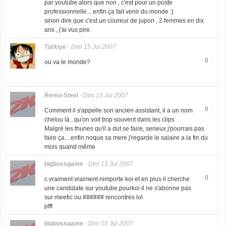
par youtube alors que non , c'est pour un poste
professionnelle... enfin ça fait venir du monde ;)
sinon dire que c'est un coureur de jupon , 2 femmes en dix
ans , j'ai vus pire.
Türkiye
-
Dim 15 Jul 2007
0
ou va le monde?
Remo-Steel
-
Dim 15 Jul 2007
0
Comment il s'appelle son ancien assistant, il a un nom
chelou là...qu'on voit trop souvent dans les clips
Malgré les thunes qu'il a dut se faire, serieux j'pourrais pas
faire ça....enfin noque sa mere j'regarde le salaire a la fin du
mois quand même
bigbossgame
-
Dim 15 Jul 2007
0
c vraiment vraiment nimporte koi et en plus il cherche
une candidate sur youtube,pourkoi il ne s'abonne pas
sur meetic ou ###### rencontres lol
pfff
bigbossgame
-
Dim 15 Jul 2007