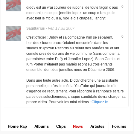
0
diddy est un vrai coureur de jupons, de toute façon c pas
etonnant, un coup c jennifer lopez, un coup c kim, putin
avec tout le fric qu'il a, moi je dis chapeau :angry:
Sagittarius
-
Ven 13 Jul 2007
0
C'est officiel : Diddy et sa compagne Kim se séparent.
Les deux tourtereaux s'étaient rencontrés dans les
studios d'Uptown Records au début des années 90 et ont
cumulé près de dix ans de vie commune (sans compter la
parenthèse entre Puffy et Jennifer Lopez). Sean Combs et
Kim Porter n'étaient pas mariés et ont eu trois enfants
ensemble, dont des jumelles nées en Décembre 2006.
Dans une toute autre actu, Diddy cherche une assistante
personnelle, et c'est le média YouTube qui jouera le rôle
d'agence de recrutement. Pour répondre à l'annonce et faire
partie des sélectionnées, chaque candidate devra charger sa
propre vidéo. Pour voir les mini-vidéos :
Cliquez ici
.
Home Rap
Albums
Clips
News
Artistes
Forums