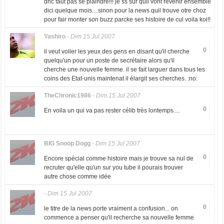
dnc faut pas se plaindre!!! je ss sur quil vont revenir ensemble
dici quelque mois....sinon pour la news quil trouve otre choz
pour fair monter son buzz parcke ses histoire de cul voila koi!!
Yashiro
-
Dim 15 Jul 2007
0
il veut voiler les yeux des gens en disant qu'il cherche
quelqu'un pour un poste de secrétaire alors qu'il
cherche une nouvelle femme. il se fait larguer dans tous les
coins des Etat-unis maintenat il élargit ses cherches. :no:
TheChronic1986
-
Dim 15 Jul 2007
0
En voila un qui va pas rester célib très lontemps....
BIG Snoop Dogg
-
Dim 15 Jul 2007
0
Encore spécial comme histoire mais je trouve sa nul de
recruter qu'elle qu'un sur you tube il pourais trouver
autre chose comme idée
-
Dim 15 Jul 2007
0
le titre de la news porte vraiment a confusion... on
commence a penser qu'il recherche sa nouvelle femme