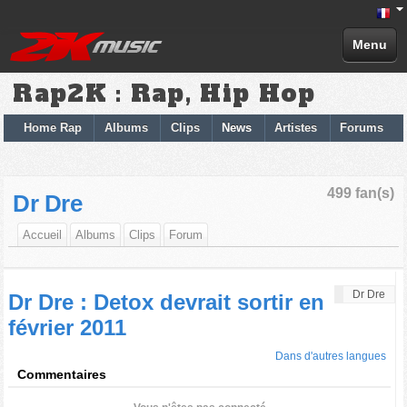
Menu
Rap2K : Rap, Hip Hop
Home Rap
Albums
Clips
News
Artistes
Forums
499 fan(s)
Dr Dre
Accueil
Albums
Clips
Forum
Dr Dre
Dr Dre : Detox devrait sortir en
février 2011
Dans d'autres langues
Commentaires