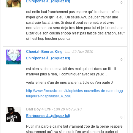
En réponse à...(cliquez ici)
0
oui enfin faut franchement pas espere qu'i lrechante ! c'est
hyper grve ce qu'il a eu. Un seule AVC peut entrainer une
paralysie facial à vie. Si deja il peut se remettre et vivre
normalement ca sera deja tres bien pour lui et je lui souhaite.
Bizar que son cousin snoop n'est pas fait de declaration, sauf
si il est trop toucher pour ca.
Cheetah Beerus King
-
Lun 29 Nov 2010
En réponse à...(cliquez ici)
0
est bien sache que sa fait des moi quil est dans un lit .. il
n'arriver plus a rien, il comuniquer avec les yeux ...
voila le liens d'un de mes ancien article ou j'en parle :/
http://www.2kmusic.com/fr/topic/des-nouvelles-de-nate-dogg-
toujours-hospitalise/141590
Bad Boy 4 Life
-
Lun 29 Nov 2010
En réponse à...(cliquez ici)
0
Putin ma parole ca me fait vraiment trop de la peine j'espere
sincerement qu'il va s'en sortir j'en avait entendu parler et