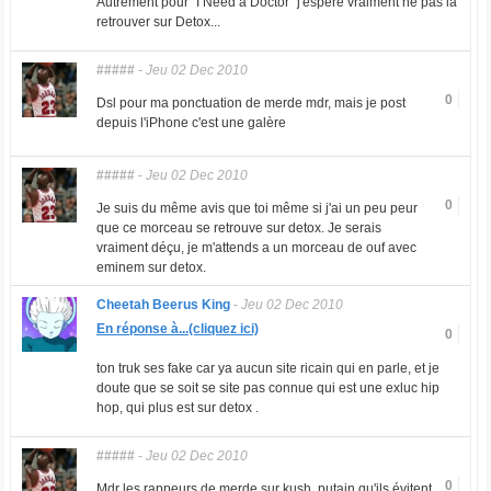
Autrement pour "I Need a Doctor" j'espère vraiment ne pas la
retrouver sur Detox...
#####
-
Jeu 02 Dec 2010
0
Dsl pour ma ponctuation de merde mdr, mais je post
depuis l'iPhone c'est une galère
#####
-
Jeu 02 Dec 2010
0
Je suis du même avis que toi même si j'ai un peu peur
que ce morceau se retrouve sur detox. Je serais
vraiment déçu, je m'attends a un morceau de ouf avec
eminem sur detox.
Cheetah Beerus King
-
Jeu 02 Dec 2010
En réponse à...(cliquez ici)
0
ton truk ses fake car ya aucun site ricain qui en parle, et je
doute que se soit se site pas connue qui est une exluc hip
hop, qui plus est sur detox .
#####
-
Jeu 02 Dec 2010
0
Mdr les rappeurs de merde sur kush, putain qu'ils évitent