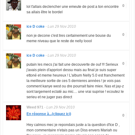
0
lol t'allais declencher une emeute de post a ton encontre
sa allais être le bordel
ice D coke
-
Lun 29 Nov 2010
0
non je decone c'est tres certainement une bouse du
meme niveau que le reste de nelly loool
ice D coke
-
Lun 29 Nov 2010
0
putain les mecs j'ai fait une decouverte de ouf !!! Serieux
j'avais plein d'appriori dessu mais au final je suis super
ettoné et meme heureux ! L'album Nelly 5.0 est franchement
la meilleure sortie de ces 5 dernieres années ! je vois pas
comment kanye west ou dre pourrait faire miex. Nas et jay-z
sont largement eclaté au mic.... une vrai suprise ! ecoutez le
serieu et ne juger pas direct
Weed 971
-
Lun 29 Nov 2010
En réponse à...(cliquez ici)
0
Hey calmos mec je repondais juste a la question d'Ice D ,
mon commentaire n'etais pas un Diss envers Mariah ou