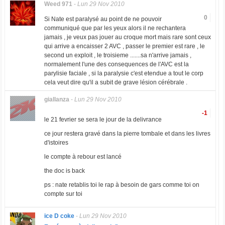
Weed 971
-
Lun 29 Nov 2010
0
Si Nate est paralysé au point de ne pouvoir
communiqué que par les yeux alors il ne rechantera
jamais , je veux pas jouer au croque mort mais rare sont ceux
qui arrive a encaisser 2 AVC , passer le premier est rare , le
second un exploit , le troisieme .......sa n'arrive jamais ,
normalement l'une des consequences de l'AVC est la
parylisie faciale , si la paralysie c'est etendue a tout le corp
cela veut dire qu'il a subit de grave lésion cérébrale .
giallanza
-
Lun 29 Nov 2010
-1
le 21 fevrier se sera le jour de la delivrance
ce jour restera gravé dans la pierre tombale et dans les livres
d'istoires
le compte à rebour est lancé
the doc is back
ps : nate retablis toi le rap à besoin de gars comme toi on
compte sur toi
ice D coke
-
Lun 29 Nov 2010