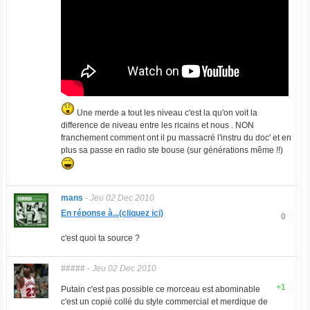
Une merde a tout les niveau c'est la qu'on voit la
difference de niveau entre les ricains et nous . NON
franchement comment ont il pu massacré l'instru du doc' et en
plus sa passe en radio ste bouse (sur générations même !!)
mans
-
Jeu 02 Dec 2010
En réponse à...(cliquez ici)
0
c'est quoi ta source ?
#####
-
Jeu 02 Dec 2010
+1
Putain c'est pas possible ce morceau est abominable
c'est un copié collé du style commercial et merdique de