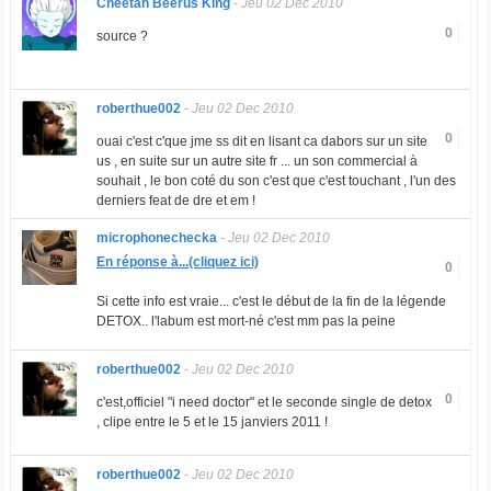
Cheetah Beerus King
-
Jeu 02 Dec 2010
0
source ?
roberthue002
-
Jeu 02 Dec 2010
0
ouai c'est c'que jme ss dit en lisant ca dabors sur un site
us , en suite sur un autre site fr ... un son commercial à
souhait , le bon coté du son c'est que c'est touchant , l'un des
derniers feat de dre et em !
microphonechecka
-
Jeu 02 Dec 2010
En réponse à...(cliquez ici)
0
Si cette info est vraie... c'est le début de la fin de la légende
DETOX.. l'labum est mort-né c'est mm pas la peine
roberthue002
-
Jeu 02 Dec 2010
0
c'est,officiel "i need doctor" et le seconde single de detox
, clipe entre le 5 et le 15 janviers 2011 !
roberthue002
-
Jeu 02 Dec 2010