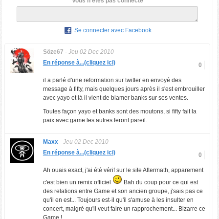
Vous n'êtes pas connecté
Se connecter avec Facebook
Söze67
-
Jeu 02 Dec 2010
En réponse à...(cliquez ici)
0
il a parlé d'une reformation sur twitter en envoyé des
message à fifty, mais quelques jours après il s'est embrouiller
avec yayo et là il vient de blamer banks sur ses ventes.
Toutes façon yayo et banks sont des moutons, si fifty fait la
paix avec game les autres feront pareil.
Maxx
-
Jeu 02 Dec 2010
En réponse à...(cliquez ici)
0
Ah ouais exact, j'ai été vérif sur le site Aftermath, apparement
c'est bien un remix officiel
Bah du coup pour ce qui est
des relations entre Game et son ancien groupe, j'sais pas ce
qu'il en est... Toujours est-il qu'il s'amuse à les insulter en
concert, malgré qu'il veut faire un rapprochement... Bizarre ce
Game !