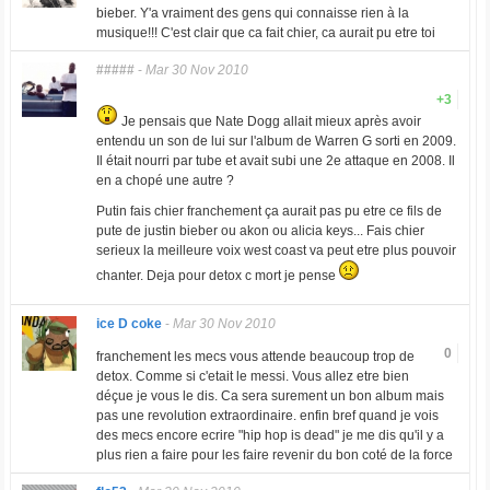
bieber. Y'a vraiment des gens qui connaisse rien à la
musique!!! C'est clair que ca fait chier, ca aurait pu etre toi
#####
-
Mar 30 Nov 2010
+3
Je pensais que Nate Dogg allait mieux après avoir
entendu un son de lui sur l'album de Warren G sorti en 2009.
Il était nourri par tube et avait subi une 2e attaque en 2008. Il
en a chopé une autre ?
Putin fais chier franchement ça aurait pas pu etre ce fils de
pute de justin bieber ou akon ou alicia keys... Fais chier
serieux la meilleure voix west coast va peut etre plus pouvoir
chanter. Deja pour detox c mort je pense
ice D coke
-
Mar 30 Nov 2010
0
franchement les mecs vous attende beaucoup trop de
detox. Comme si c'etait le messi. Vous allez etre bien
déçue je vous le dis. Ca sera surement un bon album mais
pas une revolution extraordinaire. enfin bref quand je vois
des mecs encore ecrire "hip hop is dead" je me dis qu'il y a
plus rien a faire pour les faire revenir du bon coté de la force