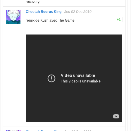
recovery.
Cheetah Beerus King
-
Jeu 02 Dec 2010
+1
remix de Kush avec The Game :