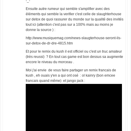
-_-
Ensuite autre rumeur qui semble s'amplifier avec des
éléments qui semble la verifier c'est celle de slaughterhouse
sur detox de quoi rassurer du monde sur la qualité des invités
tout ici (attention c'est pas sur a 100% mais au moins je
donne la source ) :
http://www.musiquemag.com/news-slaugterhouse-seront-ils-
sur-detox-de-dr-dre-4815.htm
Et pour le remix du kush il est officiel ou c'est un truc amateur
(très reussi) ? En tout cas game est bon dessus sa augmente
encore le niveau du morceau .
Moi j'ai envie de vous faire partager un remix francais de
kush , eh ouais y'en a qui ont osé : ol kainry (bon emcee
francais quand même) et jango jack :