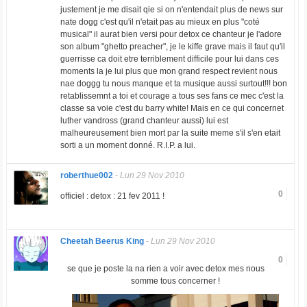
justement je me disait qie si on n'entendait plus de news sur
nate dogg c'est qu'il n'etait pas au mieux en plus "coté
musical" il aurat bien versi pour detox ce chanteur je l'adore
son album "ghetto preacher", je le kiffe grave mais il faut qu'il
guerrisse ca doit etre terriblement difficile pour lui dans ces
moments la je lui plus que mon grand respect revient nous
nae doggg tu nous manque et ta musique aussi surtout!!! bon
retablissemnt a toi et courage a tous ses fans ce mec c'est la
classe sa voie c'est du barry white! Mais en ce qui concernet
luther vandross (grand chanteur aussi) lui est
malheureusement bien mort par la suite meme s'il s'en etait
sorti a un moment donné. R.I.P. a lui.
roberthue002
-
Lun 29 Nov 2010
0
officiel : detox : 21 fev 2011 !
Cheetah Beerus King
-
Lun 29 Nov 2010
0
se que je poste la na rien a voir avec detox mes nous
somme tous concerner !