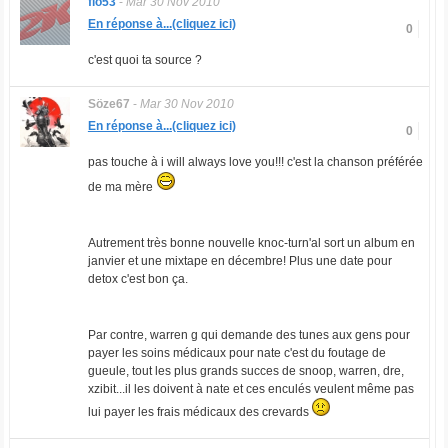
flo53
-
Mar 30 Nov 2010
En réponse à...(cliquez ici)
0
c'est quoi ta source ?
Söze67
-
Mar 30 Nov 2010
En réponse à...(cliquez ici)
0
pas touche à i will always love you!!! c'est la chanson préférée
de ma mère
Autrement très bonne nouvelle knoc-turn'al sort un album en
janvier et une mixtape en décembre! Plus une date pour
detox c'est bon ça.
Par contre, warren g qui demande des tunes aux gens pour
payer les soins médicaux pour nate c'est du foutage de
gueule, tout les plus grands succes de snoop, warren, dre,
xzibit...il les doivent à nate et ces enculés veulent même pas
lui payer les frais médicaux des crevards