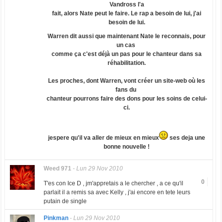
Vandross l'a
fait, alors Nate peut le faire. Le rap a besoin de lui, j'ai
besoin de lui.
Warren dit aussi que maintenant Nate le reconnais, pour
un cas
comme ça c'est déjà un pas pour le chanteur dans sa
réhabilitation.
Les proches, dont Warren, vont créer un site-web où les
fans du
chanteur pourrons faire des dons pour les soins de celui-
ci.
jespere qu'il va aller de mieux en mieux
ses deja une
bonne nouvelle !
Weed 971
-
Lun 29 Nov 2010
0
T'es con Ice D , jm'appretais a le chercher , a ce qu'il
parlait il a remis sa avec Kelly , j'ai encore en tete leurs
putain de single
Pinkman
-
Lun 29 Nov 2010