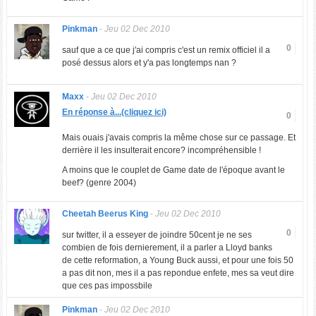
Pinkman
-
Jeu 02 Dec 2010
0
sauf que a ce que j'ai compris c'est un remix officiel il a
posé dessus alors et y'a pas longtemps nan ?
Maxx
-
Jeu 02 Dec 2010
En réponse à...(cliquez ici)
0
Mais ouais j'avais compris la même chose sur ce passage. Et
derrière il les insulterait encore? incompréhensible !
A moins que le couplet de Game date de l'époque avant le
beef? (genre 2004)
Cheetah Beerus King
-
Jeu 02 Dec 2010
0
sur twitter, il a esseyer de joindre 50cent je ne ses
combien de fois dernierement, il a parler a Lloyd banks
de cette reformation, a Young Buck aussi, et pour une fois 50
a pas dit non, mes il a pas repondue enfete, mes sa veut dire
que ces pas impossbile
Pinkman
-
Jeu 02 Dec 2010