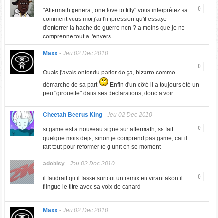
0
"Aftermath general, one love to fifty" vous interprétez sa
comment vous moi j'ai l'impression qu'il essaye
d'enterrer la hache de guerre non ? a moins que je ne
comprenne tout a l'envers
Maxx
-
Jeu 02 Dec 2010
0
Ouais j'avais entendu parler de ça, bizarre comme
démarche de sa part
Enfin d'un côté il a toujours été un
peu "girouette" dans ses déclarations, donc à voir...
Cheetah Beerus King
-
Jeu 02 Dec 2010
0
si game est a nouveau signé sur aftermath, sa fait
quelque mois deja, sinon je comprend pas game, car il
fait tout pour reformer le g unit en se moment .
adebisy
-
Jeu 02 Dec 2010
0
il faudrait qu il fasse surtout un remix en virant akon il
flingue le titre avec sa voix de canard
Maxx
-
Jeu 02 Dec 2010