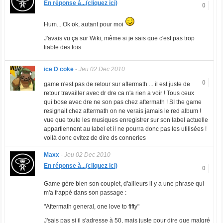
En réponse à...(cliquez ici)
0
Hum... Ok ok, autant pour moi
J'avais vu ça sur Wiki, même si je sais que c'est pas trop
fiable des fois
ice D coke
-
Jeu 02 Dec 2010
0
game n'est pas de retour sur aftermath ... il est juste de
retour travailler avec dr dre ca n'a rien a voir ! Tous ceux
qui bose avec dre ne son pas chez aftermath ! SI the game
resignait chez aftermath on ne verais jamais le red album !
vue que toute les musiques enregistrer sur son label actuelle
appartiennent au label et il ne pourra donc pas les utilisées !
voilà donc evitez de dire ds conneries
Maxx
-
Jeu 02 Dec 2010
En réponse à...(cliquez ici)
0
Game gère bien son couplet, d'ailleurs il y a une phrase qui
m'a frappé dans son passage :
"Aftermath general, one love to fifty"
J'sais pas si il s'adresse à 50, mais juste pour dire que malgré