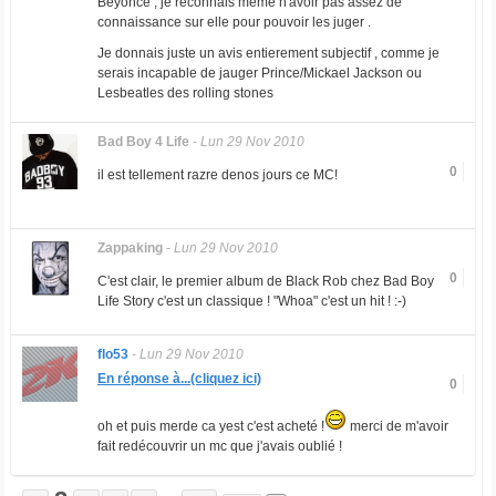
Beyonce , je reconnais meme n'avoir pas assez de
connaissance sur elle pour pouvoir les juger .
Je donnais juste un avis entierement subjectif , comme je
serais incapable de jauger Prince/Mickael Jackson ou
Lesbeatles des rolling stones
Bad Boy 4 Life
-
Lun 29 Nov 2010
0
il est tellement razre denos jours ce MC!
Zappaking
-
Lun 29 Nov 2010
0
C'est clair, le premier album de Black Rob chez Bad Boy
Life Story c'est un classique ! "Whoa" c'est un hit ! :-)
flo53
-
Lun 29 Nov 2010
En réponse à...(cliquez ici)
0
oh et puis merde ca yest c'est acheté !
merci de m'avoir
fait redécouvrir un mc que j'avais oublié !