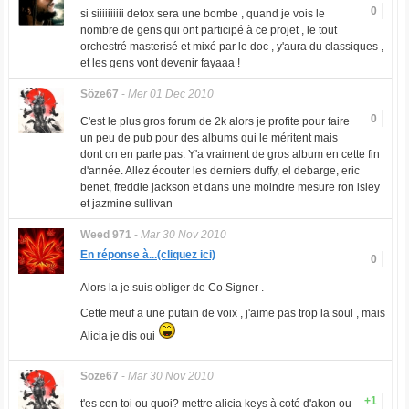
0
si siiiiiiiiii detox sera une bombe , quand je vois le
nombre de gens qui ont participé à ce projet , le tout
orchestré masterisé et mixé par le doc , y'aura du classiques ,
et les gens vont devenir fayaaa !
Söze67
-
Mer 01 Dec 2010
0
C'est le plus gros forum de 2k alors je profite pour faire
un peu de pub pour des albums qui le méritent mais
dont on en parle pas. Y'a vraiment de gros album en cette fin
d'année. Allez écouter les derniers duffy, el debarge, eric
benet, freddie jackson et dans une moindre mesure ron isley
et jazmine sullivan
Weed 971
-
Mar 30 Nov 2010
En réponse à...(cliquez ici)
0
Alors la je suis obliger de Co Signer .
Cette meuf a une putain de voix , j'aime pas trop la soul , mais
Alicia je dis oui
Söze67
-
Mar 30 Nov 2010
+1
t'es con toi ou quoi? mettre alicia keys à coté d'akon ou