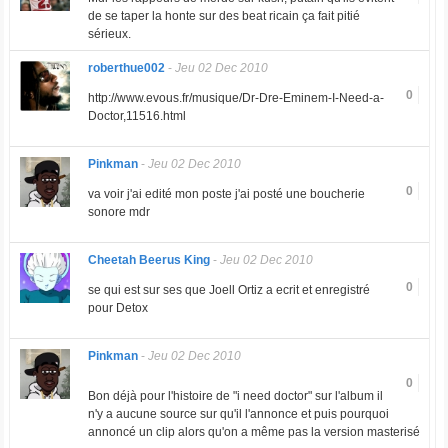
de se taper la honte sur des beat ricain ça fait pitié
sérieux.
roberthue002
-
Jeu 02 Dec 2010
0
http://www.evous.fr/musique/Dr-Dre-Eminem-I-Need-a-
Doctor,11516.html
Pinkman
-
Jeu 02 Dec 2010
0
va voir j'ai edité mon poste j'ai posté une boucherie
sonore mdr
Cheetah Beerus King
-
Jeu 02 Dec 2010
0
se qui est sur ses que Joell Ortiz a ecrit et enregistré
pour Detox
Pinkman
-
Jeu 02 Dec 2010
0
Bon déjà pour l'histoire de "i need doctor" sur l'album il
n'y a aucune source sur qu'il l'annonce et puis pourquoi
annoncé un clip alors qu'on a même pas la version masterisé