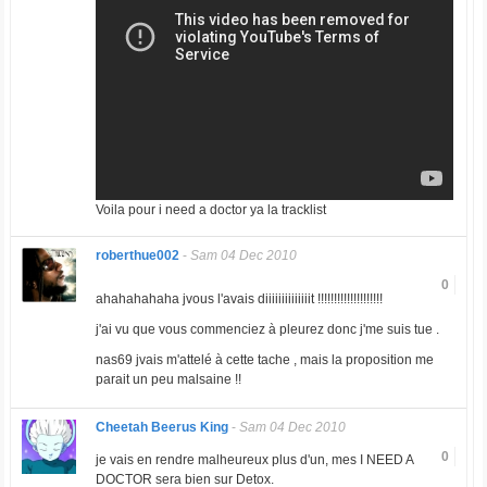
Voila pour i need a doctor ya la tracklist
roberthue002
-
Sam 04 Dec 2010
0
ahahahahaha jvous l'avais diiiiiiiiiiiiiit !!!!!!!!!!!!!!!!!!!!
j'ai vu que vous commenciez à pleurez donc j'me suis tue .
nas69 jvais m'attelé à cette tache , mais la proposition me
parait un peu malsaine !!
Cheetah Beerus King
-
Sam 04 Dec 2010
0
je vais en rendre malheureux plus d'un, mes I NEED A
DOCTOR sera bien sur Detox.