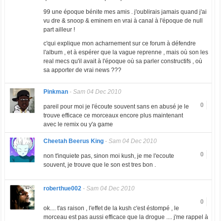
99 une époque bénite mes amis . j'oublirais jamais quand j'ai
vu dre & snoop & eminem en vrai à canal à l'époque de null
part ailleur !
c'qui explique mon acharnement sur ce forum à défendre
l'album , et à espérer que la vague reprenne , mais où son les
real mecs qu'il avait à l'époque où sa parler constructifs , où
sa apporter de vrai news ???
Pinkman
-
Sam 04 Dec 2010
0
pareil pour moi je l'écoute souvent sans en abusé je le
trouve efficace ce morceaux encore plus maintenant
avec le remix ou y'a game
Cheetah Beerus King
-
Sam 04 Dec 2010
0
non t'inquiete pas, sinon moi kush, je me l'ecoute
souvent, je trouve que le son est tres bon .
roberthue002
-
Sam 04 Dec 2010
0
ok.... t'as raison , l'effet de la kush c'est éstompé , le
morceau est pas aussi efficace que la drogue .... j'me rappel à