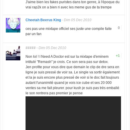
J'aime bien les fakes puristes dans ton genre, à l'époque du
vrai rap2k on a bien ri avec les meme gus de ta trempe
Cheetah Beerus King
-
Dim 05 Dec 2010
0
ces pas une mixtape officiel ses juste une compile faite
par un fan
#####
-
Dim 05 Dec 2010
+1
Non lol ! I Need A Doctor est sur la mixtape d'eminem
intitulé "Remash" je crois. Ce son sera pas sur detox.
Jen profite pour vous dire que demain le clip de dre sera en
ligne je suis pressé de voir sa. Le single va sortir également
et la je suis encore plus pressé de voir si le doc fait toujours
autant l'unanimité quand je vois ice cube et ses 20 000
ventes sa me fait pleurer. pour kush je suis pas très emballé
le son rentrera pas premier je pense