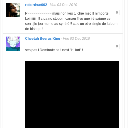
roberthue002
-
Ven 03 Dec 2010
0
PFFFFFFFFFFFF mais non kes tu chie mec !! nimporte
koiiiiiiiii !!! c pa no stoppin carson !! vu que jlé saigné ce
son , jle jou meme au synthé !! ca c un otre single de lalbum
de bishop !!
Cheetah Beerus King
-
Ven 03 Dec 2010
0
ses pas I Dominate ca ! c'est ''It Hurt'' !