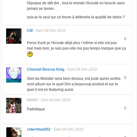
l'époque de still dre , tout le monde l'écouté en boucle sans
jamais se lasser...
suis-je le seul sur ce forum à défendre la qualité de detox ?
Clif
-
Sam 04 Dec 2010
0
Perso Kush je l'écoute déjà plus ! même si elle est pas
mal mais bon, je sais pas elle ma pas temps marque que ça
Cheetah Beerus King
-
Sam 04 Dec 2010
0
Slim da Mobster sera bien dessus, est juste apres sortira
sont album sur le quel Dre a beaucoup produit et sur le
quel il est en featuring aussi
#####
-
Sam 04 Dec 2010
0
Pathétique
roberthue002
-
Sam 04 Dec 2010