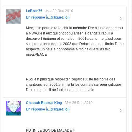
LeBron76
-
Mer 29 Dec 2010
En réponse à...(cliquez ici)
0
Mec juste pour te rafraichir la mémoire Dre a juste appartenu
a NWA,c'est eux qui ont populariser le gangsta rap, il a
découvert Eminem et son album 2001a cartonner;c'est pour
sa qu'on attend depuis 2003 que Detox sorte des tiroirs.Donc
respecte un peu le bonhomme a moins que tu as fait
mieu.PEACE
P.S:Il est plus que respecter.Regarde juste les noms des
chanteurs sur 2001;enfin si tu les connais car pour critiquer
Dre a ce point il ne faut pas etre bien malin
Cheetah Beerus King
-
Mer 29 Dec 2010
En réponse à...(cliquez ici)
0
PUTIN LE SON DE MALADE !!