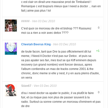
c est clair on dirait une mauvaise prod de Timbaland !
Remarque c est toujours mieux que I need a doctor ... nan en
fait j aime pas plus ! lol
#####
-
Ven 03 Dec 2010
0
C'est quoi ce morceau de dre et bishop ??? Rassurez
moi ca a rien a voir avec detox ????
Cheetah Beerus King
-
Ven 03 Dec 2010
+1
de toute facon, tant que Dre la pas officielement dit lui
meme, I Need A Doctor n'est pas sur Detox . et puis sa
va pas apater ses fan, mes tout se qui Kiff eminem depuis
recovery (un grand nombre) vont foncer dessus, apres
l'album contiendra un max de tracks comme 2001 & the
chronic, donc meme si elle y nest, il y en aura pleins d'autre,
on verra
Söze67
-
Ven 03 Dec 2010
0
d'ou i need doctor va apater le public, il va plutôt le faire
fuir, et ca risque pas non plus de passer souvent à la
radio. Surtout ca sonne comme un morceau d'eminem et pas
de dre