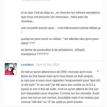
et vu que c'est du déja vu , on cherche les mêmes sensations
que nous ont procurer ces morceaux , mais avec du
nouveau...
une nouvelle touche quoi ... c'est interessent comme débat ça
!
quelqu'un peut ouvrir un débat : " les attentes des gens pour
detox" ???
en terme de production & de préstations , d'ésprit ,
d'ambiance ???????
Levellers
-
Sam 04 Dec 2010
0
En fait ce qu'on attend tous de DRE c'est pas qu'il nous
fasse du Dre banal mais qu'il nous fasse un truk unique,
je sais pas si vous vous rappeller l'engouement pour "get rich
or die tryin" "in da club" j'ai été dans des soirée ou le DJ a
passé le son 4 fois de suite. c'est ce qu'on attend de Dre (un
son imparable) pour résumer. Comme sur les chroniks. Kush
pour moi est un son normal, écoutable mais il ne restera pas
comme "still dre" ou "X" de xybit ou plein d'autre