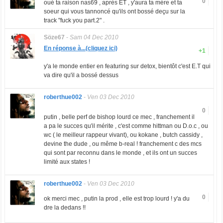
0
oué ta raison nas69 , après ET , y'aura ta mére et ta
soeur qui vous tannoncé qu'ils ont bossé deçu sur la
track "fuck you part.2" .
Söze67
-
Sam 04 Dec 2010
En réponse à...(cliquez ici)
+1
y'a le monde entier en featuring sur detox, bientôt c'est E.T qui
va dire qu'il a bossé dessus
roberthue002
-
Ven 03 Dec 2010
0
putin , belle perf de bishop lourd ce mec , franchement il
a pa le succes qu'il mérite , c'est comme hittman ou D.o.c , ou
wc ( le meilleur rappeur vivant), ou kokane , butch cassidy ,
devine the dude , ou même b-real ! franchement c des mcs
qui sont par reconnu dans le monde , et ils ont un succes
limité aux states !
roberthue002
-
Ven 03 Dec 2010
0
ok merci mec , putin la prod , elle est trop lourd ! y'a du
dre la dedans !!