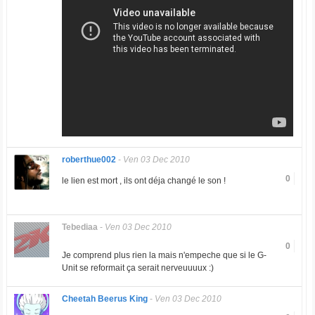
roberthue002
-
Ven 03 Dec 2010
0
le lien est mort , ils ont déja changé le son !
Tebediaa
-
Ven 03 Dec 2010
0
Je comprend plus rien la mais n'empeche que si le G-
Unit se reformait ça serait nerveuuuux :)
Cheetah Beerus King
-
Ven 03 Dec 2010