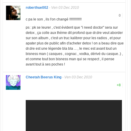
roberthue002
-
Ven 03 Dec 2010
0
c pa le son , ils l'on changé !!!!!!!!!!!!!!
ps : pk se leurer , c'est évident que "i need doctor" sera sur
detox , ça colle aux thème dit profond que dr.dre veut aborder
sur son album , c'est un truc kalibrer pour les radios , et pour
apater plus de public afin d'acheter detox ! on a beau dire que
dr.dre est une légende bla bla ... , le mec est avant tout un
bisness man ( casques , cognac , vodka, dérivé du casque..) ,
et comme tout bon bisness man qui se respect , il pense
avant tout à ses poches !
Cheetah Beerus King
-
Ven 03 Dec 2010
+8