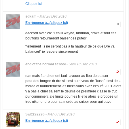
Cliquez ici
sdkam
-
Mar 28 Dec 2010
En réponse à...(cliquez ici)
0
daccord avec ca: "Les lil wayne, birdman, drake et tout ces
bouffons retourneront baiser des putes"
"tellement ils ne seront pas à la hauteur de ce que Dre va
balancer!" je lespere sincerement
end of the normal school
-
Sam 18 Dec 2010
-2
nan mais franchement faut l avouer au lieu de passer
pour des borgne dr dre si c est au niveau de "kush" c est de la
merde et honnetement les meks vous avez ecouté 2001 alors
y a pas a chier sa sent le deums de preimiere classe le truc
pur commmerciale limite pour les fillette alors je propose un
truc niker dr dre pour sa merde au sniper pour qui bave
Swizz92290
-
Mer 08 Dec 2010
En réponse à...(cliquez ici)
-2