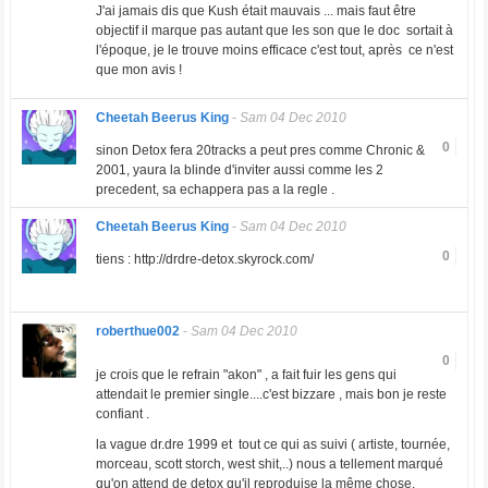
J'ai jamais dis que Kush était mauvais ... mais faut être
objectif il marque pas autant que les son que le doc sortait à
l'époque, je le trouve moins efficace c'est tout, après ce n'est
que mon avis !
Cheetah Beerus King
-
Sam 04 Dec 2010
0
sinon Detox fera 20tracks a peut pres comme Chronic &
2001, yaura la blinde d'inviter aussi comme les 2
precedent, sa echappera pas a la regle .
Cheetah Beerus King
-
Sam 04 Dec 2010
0
tiens : http://drdre-detox.skyrock.com/
roberthue002
-
Sam 04 Dec 2010
0
je crois que le refrain "akon" , a fait fuir les gens qui
attendait le premier single....c'est bizzare , mais bon je reste
confiant .
la vague dr.dre 1999 et tout ce qui as suivi ( artiste, tournée,
morceau, scott storch, west shit,..) nous a tellement marqué
qu'on attend de detox qu'il reproduise la même chose.