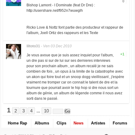
0
Bishop Lamont - I Dominate (feat Dr Dre) :
http://usershare.net/f952n7wuwglh
Ricko Love & Nottz font partie des producteur et rappeur de
l'album, Joell Ortiz des rappeurs et les Texte
liltoto31
-
Ven 03 Dec 2010
+1
Je vous avoue que je suis assez inquiet pour l'album,
un dre pas si sur de lui sur ses dernieres interviews
pour son prochain album , un album recalé je ne sais
combien de fois , un opus à la limite de la catastrophe avec
un akon qui foire tout et un snoop dogg vieillissant , j'espère
vraiment me tromper car on connait le talent de dre et la
tournure que pourrait avoir le hip hop si dre nous sort un
album de génie, un album de légende comme il nous avez
sorti dans le passé.
1
2
3
4
...
10
Home Rap
Albums
Clips
News
Artistes
Forums