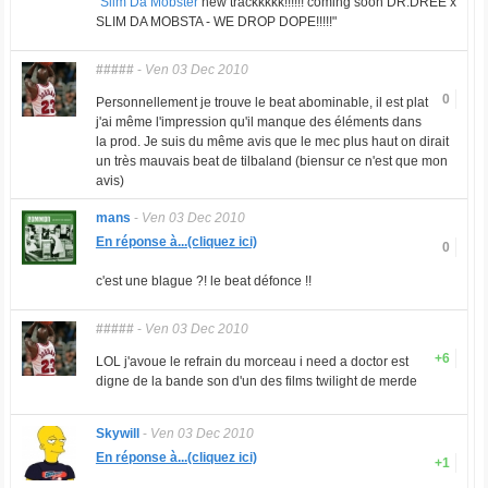
"Slim Da Mobster
new trackkkkk!!!!!! coming soon DR.DREE x
SLIM DA MOBSTA - WE DROP DOPE!!!!!"
#####
-
Ven 03 Dec 2010
0
Personnellement je trouve le beat abominable, il est plat
j'ai même l'impression qu'il manque des éléments dans
la prod. Je suis du même avis que le mec plus haut on dirait
un très mauvais beat de tilbaland (biensur ce n'est que mon
avis)
mans
-
Ven 03 Dec 2010
En réponse à...(cliquez ici)
0
c'est une blague ?! le beat défonce !!
#####
-
Ven 03 Dec 2010
+6
LOL j'avoue le refrain du morceau i need a doctor est
digne de la bande son d'un des films twilight de merde
Skywill
-
Ven 03 Dec 2010
En réponse à...(cliquez ici)
+1