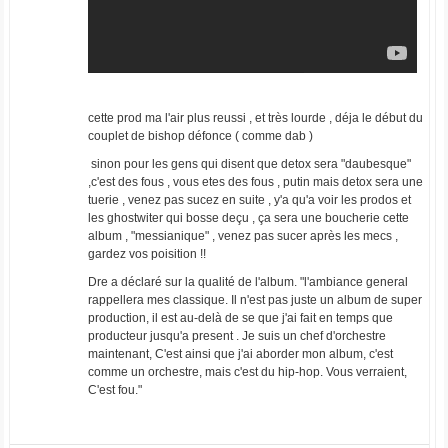
cette prod ma l'air plus reussi , et très lourde , déja le début du
couplet de bishop défonce ( comme dab )
sinon pour les gens qui disent que detox sera "daubesque"
,c'est des fous , vous etes des fous , putin mais detox sera une
tuerie , venez pas sucez en suite , y'a qu'a voir les prodos et
les ghostwiter qui bosse deçu , ça sera une boucherie cette
album , "messianique" , venez pas sucer après les mecs ,
gardez vos poisition !!
Dre a déclaré sur la qualité de l'album. "l'ambiance general
rappellera mes classique. Il n'est pas juste un album de super
production, il est au-delà de se que j'ai fait en temps que
producteur jusqu'a present . Je suis un chef d'orchestre
maintenant, C'est ainsi que j'ai aborder mon album, c'est
comme un orchestre, mais c'est du hip-hop. Vous verraient,
C'est fou."