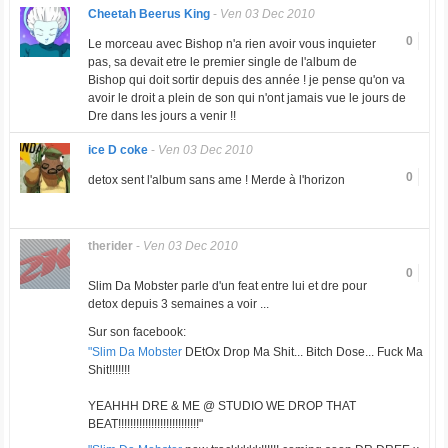
Cheetah Beerus King
-
Ven 03 Dec 2010
0
Le morceau avec Bishop n'a rien avoir vous inquieter
pas, sa devait etre le premier single de l'album de
Bishop qui doit sortir depuis des année ! je pense qu'on va
avoir le droit a plein de son qui n'ont jamais vue le jours de
Dre dans les jours a venir !!
ice D coke
-
Ven 03 Dec 2010
0
detox sent l'album sans ame ! Merde à l'horizon
therider
-
Ven 03 Dec 2010
0
Slim Da Mobster parle d'un feat entre lui et dre pour
detox depuis 3 semaines a voir ...
Sur son facebook:
"Slim Da Mobster
DEtOx Drop Ma Shit... Bitch Dose... Fuck Ma
Shit!!!!!!!
YEAHHH DRE & ME @ STUDIO WE DROP THAT
BEAT!!!!!!!!!!!!!!!!!!!!!!!!!!!"