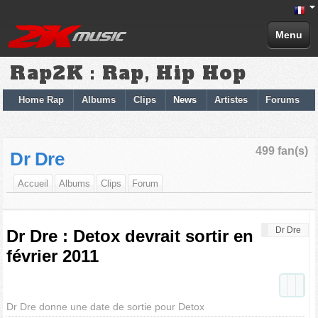
Menu
Rap2K : Rap, Hip Hop
Home Rap
Albums
Clips
News
Artistes
Forums
499 fan(s)
Dr Dre
Accueil
Albums
Clips
Forum
Dr Dre
Dr Dre : Detox devrait sortir en
février 2011
Dr Dre donne une date de sortie pour Detox