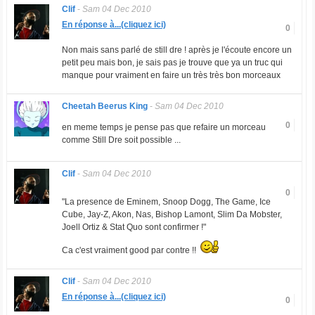
Clif
-
Sam 04 Dec 2010
En réponse à...(cliquez ici)
0
Non mais sans parlé de still dre ! après je l'écoute encore un
petit peu mais bon, je sais pas je trouve que ya un truc qui
manque pour vraiment en faire un très très bon morceaux
Cheetah Beerus King
-
Sam 04 Dec 2010
0
en meme temps je pense pas que refaire un morceau
comme Still Dre soit possible ...
Clif
-
Sam 04 Dec 2010
0
"La presence de
Eminem, Snoop Dogg, The Game, Ice
Cube, Jay-Z, Akon, Nas, Bishop Lamont, Slim Da Mobster,
Joell Ortiz & Stat Quo
sont confirmer !"
Ca c'est vraiment good par contre !!
Clif
-
Sam 04 Dec 2010
En réponse à...(cliquez ici)
0