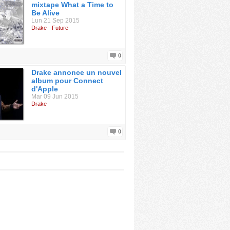
mixtape What a Time to
Be Alive
Lun 21 Sep 2015
Drake
Future
0
Drake annonce un nouvel
album pour Connect
d'Apple
Mar 09 Jun 2015
Drake
0