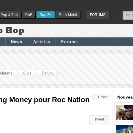
Pop & Folk
RnB
Rap 2K
Rock Metal
FORUMS
p Hop
News
Artistes
Forums
Albums
Clips
Forum
Nouveau
Drake
ung Money pour Roc Nation
Tweet