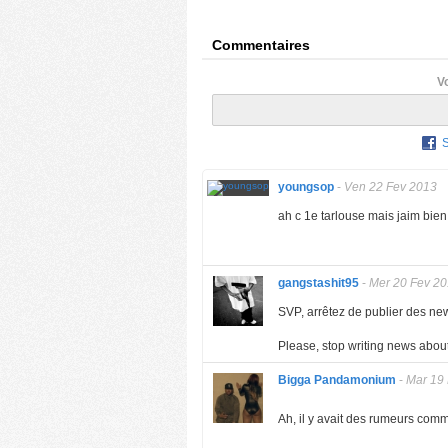
Commentaires
V
youngsop
-
Ven 22 Fev 2013
ah c 1e tarlouse mais jaim bie
gangstashit95
-
Mer 20 Fev 2
SVP, arrêtez de publier des ne
Please, stop writing news about
Bigga Pandamonium
-
Mar 19
Ah, il y avait des rumeurs comme