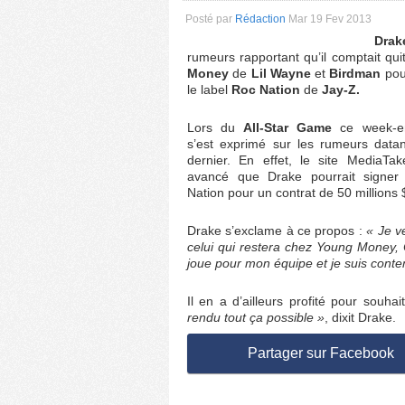
Posté par
Rédaction
Mar 19 Fev 2013
Drak
rumeurs rapportant qu’il comptait qui
Money
de
Lil Wayne
et
Birdman
pou
le label
Roc Nation
de
Jay-Z.
Lors du
All-Star Game
ce week-en
s’est exprimé sur les rumeurs data
dernier. En effet, le site MediaTak
avancé que Drake pourrait signer
Nation pour un contrat de 50 millions 
Drake s’exclame à ce propos :
« Je v
celui qui restera chez Young Money,
joue pour mon équipe et je suis conten
Il en a d’ailleurs profité pour souha
rendu tout ça possible »
, dixit Drake.
Partager sur Facebook