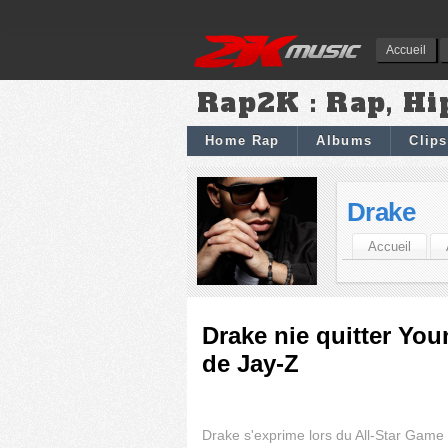
Accueil
Rap2K : Rap, Hi
Home Rap
Albums
Clips
Drake
Accueil
Drake nie quitter Yo
de Jay-Z
Drake s'exprime lors du All-Star Game