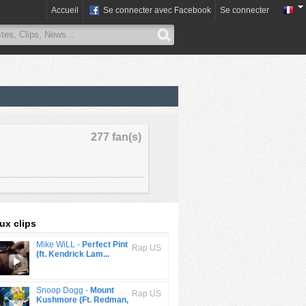
Accueil
Se connecter avec Facebook
Se connecter
277 fan(s)
x clips
Mike WiLL -
Perfect Pint
Rap US
(ft. Kendrick Lam...
Snoop Dogg -
Mount
Rap US
Kushmore (Ft. Redman,