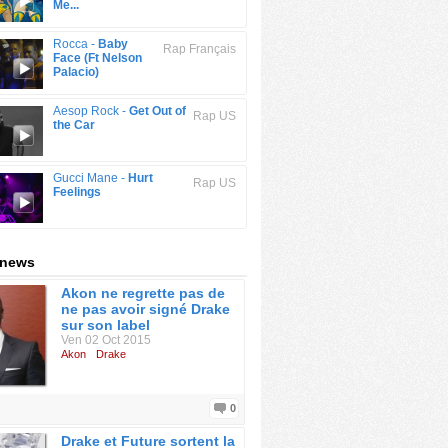
Me...
Rocca -
Baby
Rap Français
Face (Ft Nelson
Palacio)
Aesop Rock -
Get Out of
Rap US
the Car
Gucci Mane -
Hurt
Rap US
Feelings
 news
Akon ne regrette pas de
ne pas avoir signé Drake
sur son label
Ven 02 Oct 2015
Akon
Drake
0
Drake et Future sortent la