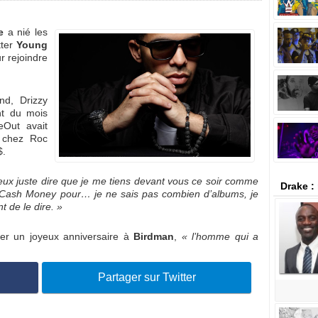
e
a nié les
tter
Young
r rejoindre
d, Drizzy
nt du mois
eOut avait
 chez Roc
$.
eux juste dire que je me tiens devant vous ce soir comme
Drake :
 Cash Money pour… je ne sais pas combien d’albums, je
t de le dire. »
iter un joyeux anniversaire à
Birdman
,
« l’homme qui a
Partager sur Twitter