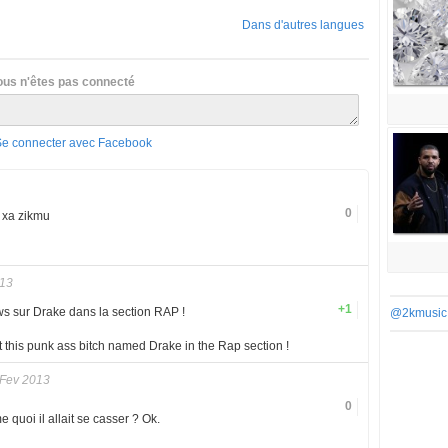
Dans d'autres langues
ous n'êtes pas connecté
Se connecter avec Facebook
0
n xa zikmu
013
+1
ws sur Drake dans la section RAP !
@2kmusic
 this punk ass bitch named Drake in the Rap section !
 Fev 2013
0
 quoi il allait se casser ? Ok.