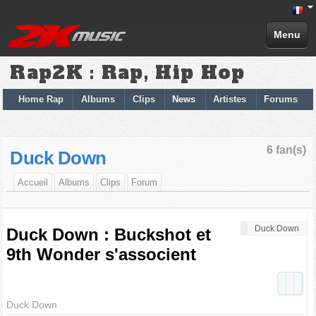
Menu
Rap2K : Rap, Hip Hop
Home Rap
Albums
Clips
News
Artistes
Forums
6 fan(s)
Duck Down
Accueil
Albums
Clips
Forum
Duck Down
Duck Down : Buckshot et
9th Wonder s'associent
Duck Down