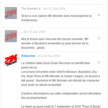
The Number 9
-
Jeu 02 Sep 2004
0
Sinon a voir, j'adore 9th Wonder donc tout projet de lui
m'interresse.
-
Jeu 02 Sep 2004
0
Moi je trouve que c'est une très bonne nouvelle, 9th
wonder et Buckshot ensemble ça peut donner de la
boucherie. ::great::
Rédaction
-
Jeu 02 Sep 2004
0
Le célèbre label Duck Down Records va bientôt faire
parler de lui.
Lors d'une rencontre entre Smif-N-Wessun, Buckshot, Dru-
Ha, Sean Price et 9th Wonder et Justus League, un accord a
été passé : Buckshot et 9th Wonder ont décidé de s'associer
pour sortir un album ensemble.
D'autres informations sur cette collaboration seront dévoilées
très prochainement.
Le label va aussi sortir le 7 septembre le DVD "Puss N Bootz"