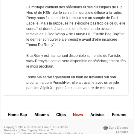
La mixtape contient des rééditions et des classiques de Hip
Hop et de R&B. Sur le son « If », qui a été diffusé à la radio,
Remy nous fait une ode à l’amour sur un sample de Patti
Labelle. Mais la rappeuse ne s’éloigne pas trop de ce qu’elle
connaît et donne à la rue ce qu’elle demande avec un
remake de « Doo Woop » de Lauryn Hill, "Duffle Bag Boy," et
le dernier son qu’elle a enregistré avant d’être incarcéré
"I'mma Do Remy".
BlasRemy est maintenant disponible sur le site de l’artiste,
www.RemyMa.com et sera disponible en téléchargement dès
le mois prochain.
Remy Ma serait également en train de travailler sur son
prochain album PunishHer. Elle a travaillé avec un artiste
parisien Atipik XL, pour faire la couverture de cet opus.
Home Rap
Albums
Clips
News
Artistes
Forums
Copyright 2K14 © 2Kmusic.com™
Tous Droits
Dans D'autres
Réservés
. |
Que Signifie 2Kmusic ?
Langues
Contact - Conditions Générales D'Utilisation
|
Signaler Un