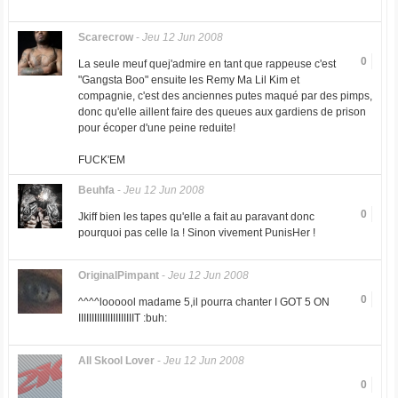
Scarecrow
-
Jeu 12 Jun 2008
0
La seule meuf quej'admire en tant que rappeuse c'est
"Gangsta Boo" ensuite les Remy Ma Lil Kim et
compagnie, c'est des anciennes putes maqué par des pimps,
donc qu'elle aillent faire des queues aux gardiens de prison
pour écoper d'une peine reduite!
FUCK'EM
Beuhfa
-
Jeu 12 Jun 2008
0
Jkiff bien les tapes qu'elle a fait au paravant donc
pourquoi pas celle la ! Sinon vivement PunisHer !
OriginalPimpant
-
Jeu 12 Jun 2008
0
^^^^loooool madame 5,il pourra chanter I GOT 5 ON
IIIIIIIIIIIIIIIIIIIIIT :buh:
All Skool Lover
-
Jeu 12 Jun 2008
0