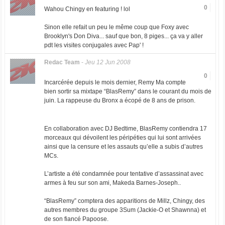
0
Wahou Chingy en featuring ! lol
Sinon elle refait un peu le même coup que Foxy avec
Brooklyn's Don Diva... sauf que bon, 8 piges... ça va y aller
pdt les visites conjugales avec Pap' !
Redac Team
-
Jeu 12 Jun 2008
0
Incarcérée depuis le mois dernier, Remy Ma compte
bien sortir sa mixtape “BlasRemy” dans le courant du mois de
juin. La rappeuse du Bronx a écopé de 8 ans de prison.
En collaboration avec DJ Bedtime, BlasRemy contiendra 17
morceaux qui dévoilent les péripéties qui lui sont arrivées
ainsi que la censure et les assauts qu’elle a subis d’autres
MCs.
L’artiste a été condamnée pour tentative d’assassinat avec
armes à feu sur son ami, Makeda Barnes-Joseph..
“BlasRemy” comptera des apparitions de Millz, Chingy, des
autres membres du groupe 3Sum (Jackie-O et Shawnna) et
de son fiancé Papoose.