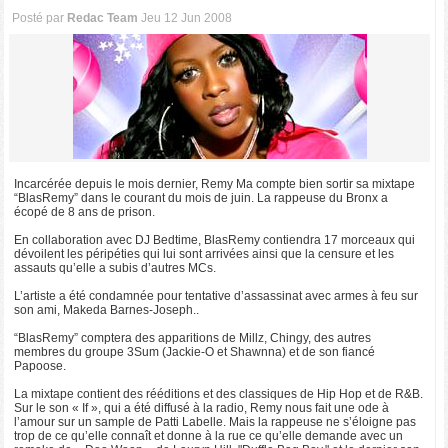
Posté par
Redac Team
Jeu 12 Jun 2008
Incarcérée depuis le mois dernier, Remy Ma compte bien sortir sa mixtape
“BlasRemy” dans le courant du mois de juin. La rappeuse du Bronx a
écopé de 8 ans de prison.
En collaboration avec DJ Bedtime, BlasRemy contiendra 17 morceaux qui
dévoilent les péripéties qui lui sont arrivées ainsi que la censure et les
assauts qu’elle a subis d’autres MCs.
L’artiste a été condamnée pour tentative d’assassinat avec armes à feu sur
son ami, Makeda Barnes-Joseph..
“BlasRemy” comptera des apparitions de Millz, Chingy, des autres
membres du groupe 3Sum (Jackie-O et Shawnna) et de son fiancé
Papoose.
La mixtape contient des rééditions et des classiques de Hip Hop et de R&B.
Sur le son « If », qui a été diffusé à la radio, Remy nous fait une ode à
l’amour sur un sample de Patti Labelle. Mais la rappeuse ne s’éloigne pas
trop de ce qu’elle connaît et donne à la rue ce qu’elle demande avec un