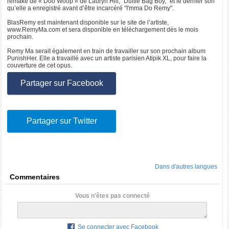
remake de « Doo Woop » de Lauryn Hill, "Duffle Bag Boy," et le dernier son
qu’elle a enregistré avant d’être incarcéré "I'mma Do Remy".
BlasRemy est maintenant disponible sur le site de l’artiste,
www.RemyMa.com et sera disponible en téléchargement dès le mois
prochain.
Remy Ma serait également en train de travailler sur son prochain album
PunishHer. Elle a travaillé avec un artiste parisien Atipik XL, pour faire la
couverture de cet opus.
Partager sur Facebook
Partager sur Twitter
Dans d'autres langues
Commentaires
Vous n'êtes pas connecté
Se connecter avec Facebook