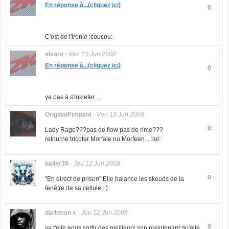
En réponse à...(cliquez ici)
0
C'est de l'ironie :coucou:
alvaro
-
Ven 13 Jun 2008
En réponse à...(cliquez ici)
0
ya pas à s'inkieter....
OriginalPimpant
-
Ven 13 Jun 2008
0
Lady Rage???pas de flow pas de rime???
retourne tricoter Morfale ou Morfeen... :lol:
baller38
-
Jeu 12 Jun 2008
0
"En direct de prison".Elle balance les skeuds de la
fenêtre de sa cellule. :)
darkman x
-
Jeu 12 Jun 2008
0
va t'elle nous sortir des meilleurs son maintenant qu'elle