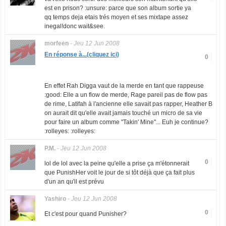
est en prison? :unsure: parce que son album sortie ya
qq temps deja etais trés moyen et ses mixtape assez
inegal!donc wait&see.
morfeen
-
Jeu 12 Jun 2008
En réponse à...(cliquez ici)
0
En effet Rah Digga vaut de la merde en tant que rappeuse
:good: Elle a un flow de merde, Rage pareil pas de flow pas
de rime, Latifah à l'ancienne elle savait pas rapper, Heather B
on aurait dit qu'elle avait jamais touché un micro de sa vie
pour faire un album comme "Takin' Mine"... Euh je continue?
:rolleyes: :rolleyes:
P.M.
-
Jeu 12 Jun 2008
0
lol de lol avec la peine qu'elle a prise ça m'étonnerait
que PunishHer voit le jour de si tôt déjà que ça fait plus
d'un an qu'il est prévu
Yashiro
-
Jeu 12 Jun 2008
0
Et c'est pour quand Punisher?