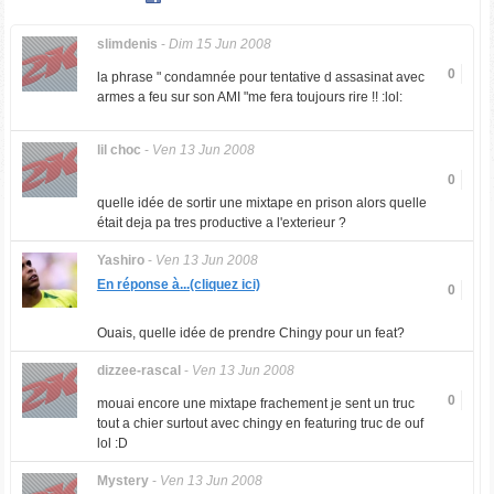
slimdenis
-
Dim 15 Jun 2008
0
la phrase " condamnée pour tentative d assasinat avec
armes a feu sur son AMI "me fera toujours rire !! :lol:
lil choc
-
Ven 13 Jun 2008
0
quelle idée de sortir une mixtape en prison alors quelle
était deja pa tres productive a l'exterieur ?
Yashiro
-
Ven 13 Jun 2008
En réponse à...(cliquez ici)
0
Ouais, quelle idée de prendre Chingy pour un feat?
dizzee-rascal
-
Ven 13 Jun 2008
0
mouai encore une mixtape frachement je sent un truc
tout a chier surtout avec chingy en featuring truc de ouf
lol :D
Mystery
-
Ven 13 Jun 2008