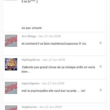
Il se br**** ;)
ou pas :unsure:
Arn Wings
-
Jeu 12 Jun 2008
0
et comment il va faire maintenant papoose !!! :no:
HipHop4Ever
-
Jeu 12 Jun 2008
0
J'attends pas grand chose de sa mixtape enfin on verra
bien...
tupacNgame
-
Jeu 12 Jun 2008
0
mdr la psychopathe elle veut tuer sa pote. . . :lol:
Sagittarius
-
Jeu 12 Jun 2008