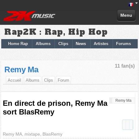
Menu
Rap2K : Rap, Hip Hop
Home Rap
Albums
Clips
News
Artistes
Forums
11 fan(s)
Remy Ma
Accueil
Albums
Clips
Forum
Remy Ma
En direct de prison, Remy Ma
sort BlasRemy
Remy MA, mixtape, BlasRemy