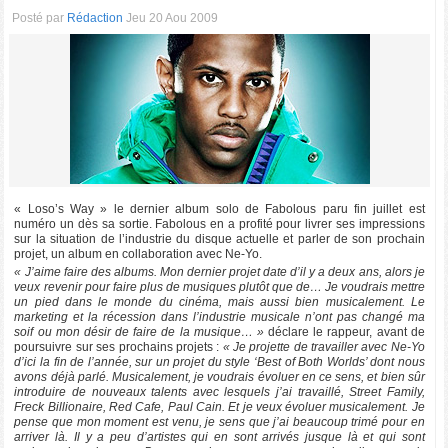
Posté par
Rédaction
Jeu 20 Aou 2009
« Loso’s Way » le dernier album solo de Fabolous paru fin juillet est
numéro un dès sa sortie. Fabolous en a profité pour livrer ses impressions
sur la situation de l’industrie du disque actuelle et parler de son prochain
projet, un album en collaboration avec Ne-Yo.
« J’aime faire des albums. Mon dernier projet date d’il y a deux ans, alors je
veux revenir pour faire plus de musiques plutôt que de… Je voudrais mettre
un pied dans le monde du cinéma, mais aussi bien musicalement. Le
marketing et la récession dans l’industrie musicale n’ont pas changé ma
soif ou mon désir de faire de la musique… »
déclare le rappeur, avant de
poursuivre sur ses prochains projets :
« Je projette de travailler avec Ne-Yo
d’ici la fin de l’année, sur un projet du style ‘Best of Both Worlds’ dont nous
avons déjà parlé. Musicalement, je voudrais évoluer en ce sens, et bien sûr
introduire de nouveaux talents avec lesquels j’ai travaillé, Street Family,
Freck Billionaire, Red Cafe, Paul Cain. Et je veux évoluer musicalement. Je
pense que mon moment est venu, je sens que j’ai beaucoup trimé pour en
arriver là. Il y a peu d’artistes qui en sont arrivés jusque là et qui sont