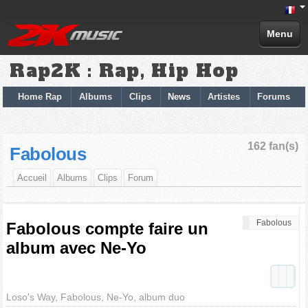
Menu
Rap2K : Rap, Hip Hop
Home Rap
Albums
Clips
News
Artistes
Forums
162 fan(s)
Fabolous
Accueil
Albums
Clips
Forum
Fabolous
Fabolous compte faire un
album avec Ne-Yo
Loso's Way, Fabolous, Ne-Yo, album duo