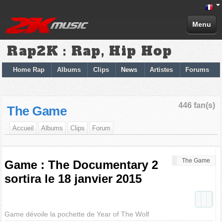
Menu
Rap2K : Rap, Hip Hop
Home Rap
Albums
Clips
News
Artistes
Forums
446 fan(s)
The Game
Accueil
Albums
Clips
Forum
The Game
Game : The Documentary 2
sortira le 18 janvier 2015
Game dévoile la pochette de Year of The Wolf