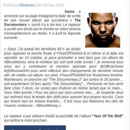
Posté par
Rédaction
Ven 05 Sep 2014
Game
a
annoncé sur sa page Instagram la date de sortie
de son nouvel album qui succédera «
The
Documentary
», lancé il y a dix ans. Le rappeur
a posté une photo qui le montre en plein séance
d’enregistrement au studio. Il a écrit la légende
suivante :
« Salut. J’ai passé les dernières 48 h au studio
pour apporter la touche finale à #YearOfTheWolf & et même si la date est
reportée au 14 octobre, je peux promettre à mes fans que cet album de
#BloodMoney sera le meilleur qui soit sorti cette année ! Je remercie tous
ceux qui y contribuent et mention spéciale pour @OfficialYonni
&@MoussaGArt pour avoir effectué des changements de dernière minute
afin de mettre cet album sur pied. #YearOfTheWolf est finalement terminé.
Maintenant, on planche sur “The Documentary 2″ qui sortira le 18 janvier…
soit exactement 10 ans après “The Documentary”… Personne ne doit venir
faire chier !! Alors, ne sortez pas d’album en même temps que le mien…
Vous êtes avertis ! Pour les gens qui sont comme moi… Je respecte ceux
qui relèvent tous le temps des défis pour assurer leur propre succès. Ceux
qui rêvent tout en restant éveillés… C’est nous qui détenons les clés de
l’avenir, continuez... #BloodMoney ».
Le rappeur a par ailleurs révélé la pochette de l’album
“Year Of The Wolf”
qui sortira le mois prochain.