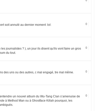
0
0
rt soit annulé au dernier moment :lol:
0
les journalistes ? ), un jour ils disent qu'ils vont faire un gros
lbum du tout.
0
ions des uns ou des autres, c mal engagé, tre mal même.
0
d’entendre un nouvel album du Wu-Tang Clan s’amenuise de
nde à Method Man ou à Ghostface Killah pourquoi, les
 ambiguës.