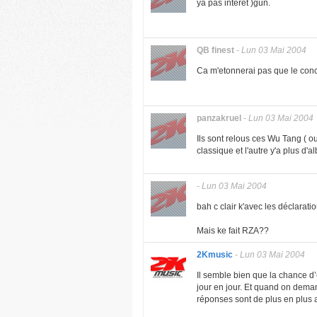
ya pas interet )gun.
QB finest
-
Lun 03 Mai 2004
Ca m'etonnerai pas que le conce
panzakruel
-
Lun 03 Mai 2004
Ils sont relous ces Wu Tang ( ou 
classique et l'autre y'a plus d'a
-
Lun 03 Mai 2004
bah c clair k'avec les déclarat
Mais ke fait RZA??
2Kmusic
-
Lun 03 Mai 2004
Il semble bien que la chance 
jour en jour. Et quand on dema
réponses sont de plus en plus