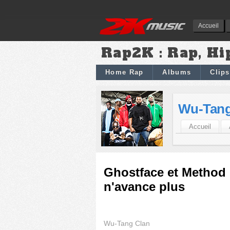
Accueil
Rap2K : Rap, Hi
Home Rap
Albums
Clips
Wu-Tang
Accueil
Ghostface et Method
n'avance plus
Wu-Tang Clan