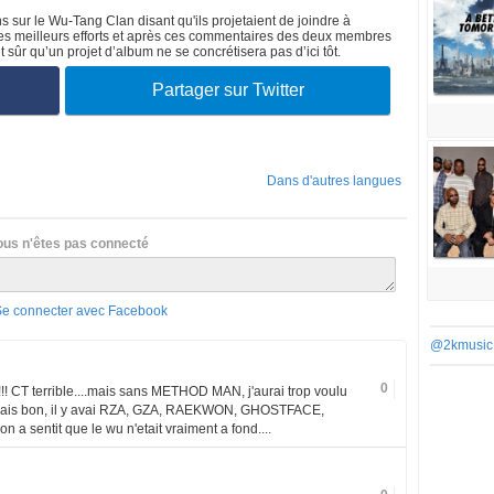
s sur le Wu-Tang Clan disant qu'ils projetaient de joindre à
es meilleurs efforts et après ces commentaires des deux membres
t sûr qu’un projet d’album ne se concrétisera pas d’ici tôt.
Partager sur Twitter
Dans d'autres langues
ous n'êtes pas connecté
Se connecter avec Facebook
@2kmusic
0
!!! CT terrible....mais sans METHOD MAN, j'aurai trop voulu
mais bon, il y avai RZA, GZA, RAEKWON, GHOSTFACE,
n a sentit que le wu n'etait vraiment a fond....