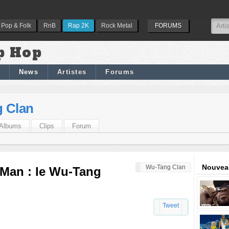
Pop & Folk
RnB
Rap 2K
Rock Metal
FORUMS
p Hop
News
Artistes
Forums
 Clan
Albums
Clips
Forum
Nouveau
Wu-Tang Clan
 Man : le Wu-Tang
Tweet