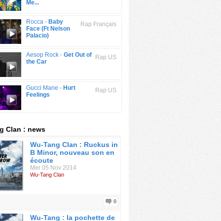
Me...
Rocca -
Baby
Rap Français
Face (Ft Nelson
Palacio)
Aesop Rock -
Get Out of
Rap US
the Car
Gucci Mane -
Hurt
Rap US
Feelings
g Clan : news
Wu-Tang Clan : Ruckus in
B Minor, nouveau son en
écoute
Mer 05 Nov 2014
Wu-Tang Clan
0
Wu-Tang : la pochette de