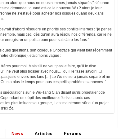
union alors que nous ne nous sommes jamais séparés," s’étonne
 me demande : quand est-ce le nouveau Wu ? alors je leur
rsonne ne s’est rué pour acheter nos disques quand deux ans
ms.
rait d’abord résoudre en priorité ses conflits internes : "je pense
nsemble, mais ceci dès qu’on aura résolu nos différends, car je ne
r enregistrer un petit album pour satisfaire les fans."
uelques questions, son collègue Ghostface qui vient tout récemment
 notre chronique), était moins vague :
frères pour moi. Mais s’il ne veut pas le faire, qu’il le dise
 qu’il ne veut plus bosser avec nous…, qu’il le fasse savoir […]
pas juste envers nos fans […] Le Wu ne sera jamais séparé et ne
 On n’a plus le temps pour tous ces petits problèmes annexes. "
s spéculations sur le Wu-Tang Clan disant qu'ils projetaient de
 Cependant en dépit des meilleurs efforts et après ces
les plus influents du groupe, il est maintenant sûr qu’un projet
’ici tôt.
News
Artistes
Forums