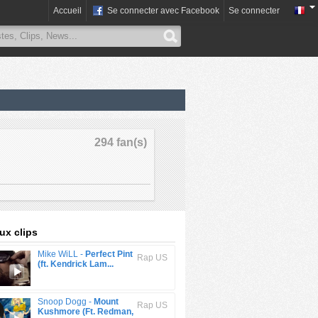
Accueil
Se connecter avec Facebook
Se connecter
294 fan(s)
x clips
Mike WiLL -
Perfect Pint
Rap US
(ft. Kendrick Lam...
Snoop Dogg -
Mount
Rap US
Kushmore (Ft. Redman,