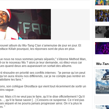
 nouvel album du Wu-Tang Clan s’amenuise de jour en jour. Et
ace Killah pourquoi, les réponses sont de plus en plus
que nous ne nous sommes jamais séparés," s’étonne Method Man,
ce le nouveau Wu ? alors je leur demande, où étiez-vous car
Wu-Tan
ques quand deux ans auparavant on sortait des albums.
résoudre en priorité ses conflits internes : "je pense qu’on peut
u’on aura résolu nos différends, car je ne compte pas rentrer en
tisfaire les fans."
ions, son collègue Ghostface qui vient tout récemment de sortir un
oins vague :
i. Mais s’il ne veut pas le faire, qu’il le dise officiellement ! Qu’il
us…, qu’il le fasse savoir […] Cessons ce suspense. Ce n’est pas
is séparé et ne pourra jamais progresser ainsi. On n’a plus le
s. "