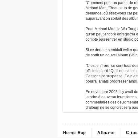
"Comment peut-on parler de ré
Method Man, "Beaucoup de gens
demande, où étiez-vous car pe
auparavant on sortait des albu
Pour Method Man, le Wu-Tang dev
qu’on peut encore enregistrer e
compte pas rentrer en studio pou
Si ce dernier semblait éviter q
de sortir un nouvel album (Voir
"C’est un frère, ce sont tous des 
officiellement ! Qu’il nous dise
Cessons ce suspense. Ce n’est 
pourra jamais progresser ainsi.
En novembre 2003, il y avait de
joindre à nouveau leurs forces.
commentaires des deux membres 
d’album ne se concrétisera pas d
Home Rap
Albums
Clips