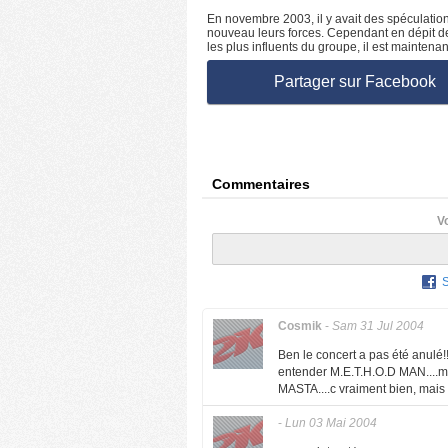
En novembre 2003, il y avait des spéculation
nouveau leurs forces. Cependant en dépit d
les plus influents du groupe, il est maintenan
Partager sur Facebook
Commentaires
V
Cosmik
-
Sam 31 Jul 2004
Ben le concert a pas été anulé!
entender M.E.T.H.O.D MAN....
MASTA....c vraiment bien, mais o
-
Lun 03 Mai 2004