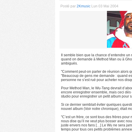
Posté par
2Kmusic
Lun 03 Mai 2004
Il semble bien que la chance d’entendre un
quand on demande à Method Man ou à Ghostf
ambiguës.
"Comment peut-on parler de réunion alors 
"Beaucoup de gens me demande : quand est-
personne ne s’est rué pour acheter nos dis
Pour Method Man, le Wu-Tang devrait d’abord 
encore enregistrer ensemble, mais ceci dès q
studio pour enregistrer un petit album pour sa
Si ce dernier semblait éviter quelques quest
nouvel album (Voir notre chronique), était m
"C’est un frère, ce sont tous des frères pour mo
nous dise qu’il ne veut plus bosser avec no
juste envers nos fans […] Le Wu ne sera jama
temps pour tous ces petits problèmes annexe