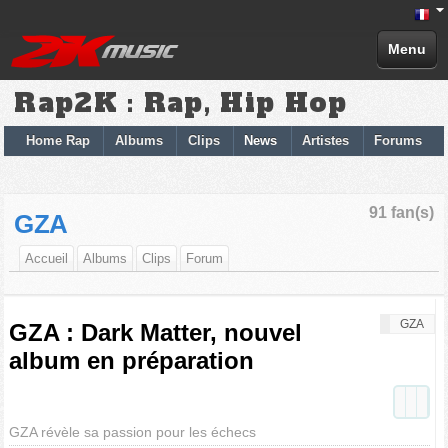
Menu
Rap2K : Rap, Hip Hop
Home Rap
Albums
Clips
News
Artistes
Forums
91 fan(s)
GZA
Accueil
Albums
Clips
Forum
GZA
GZA : Dark Matter, nouvel
album en préparation
GZA révèle sa passion pour les échecs