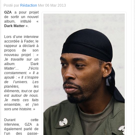
Posté par
Rédaction
Mer 06 Mar 2013
GZA
a pour projet
de sortir un nouvel
album, intitulé «
Dark Matter
».
Lors d’une interview
accordée à Fader, le
rappeur a déclaré à
propos de son
nouveau projet :
«
Je travaille sur un
album. ‘Dark
Matter’… J’écris
constamment. » Il a
ajouté : « Il s’inspire
de l’univers. Les
planètes, les
éléments, tout ce qui
est autour de nous.
Je mets ces faits
ensemble, et j’en
sors une histoire. »
Durant cette
interview, GZA a
également parlé de
l’un des passe-