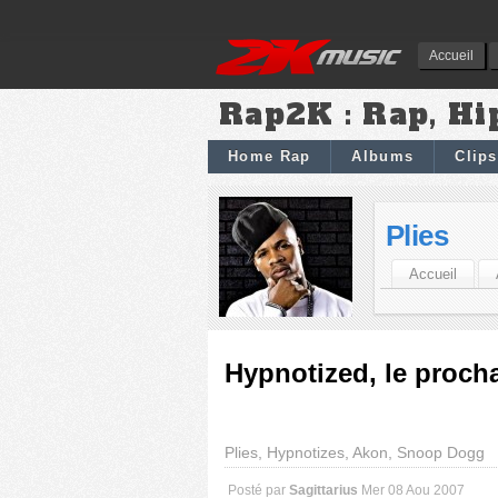
Accueil
Rap2K : Rap, Hi
Home Rap
Albums
Clips
Plies
Accueil
Hypnotized, le proch
Plies, Hypnotizes, Akon, Snoop Dogg
Posté par
Sagittarius
Mer 08 Aou 2007