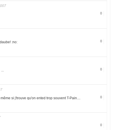
2007
0
0
daube! :no:
0
...
07
0
" même si j'trouve qu'on ented trop souvent T-Pain....
7
0