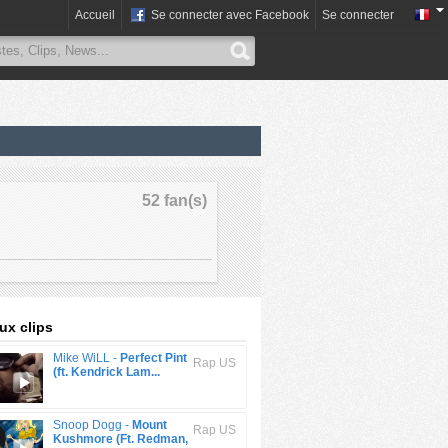
Accueil
Se connecter avec Facebook
Se connecter
52 fan(s)
x clips
Mike WiLL -
Perfect Pint
Rap US
(ft. Kendrick Lam...
Snoop Dogg -
Mount
Rap US
Kushmore (Ft. Redman,