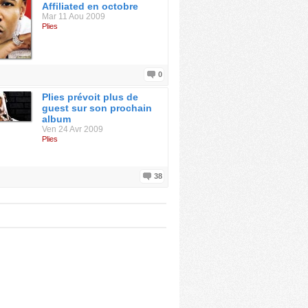
Affiliated en octobre
Mar 11 Aou 2009
Plies
0
Plies prévoit plus de
guest sur son prochain
album
Ven 24 Avr 2009
Plies
38