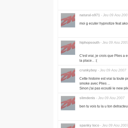
natural-s971
-
Jeu 09 Aou 200
moi g ecuter hypnotize feat akon
hiphopsouth
-
Jeu 09 Aou 200
C'est vrai, je crois que Plies a
la place... :(
crunkyboy
-
Jeu 09 Aou 2007
Cette histoire est vrai la toute
smoke avec Plies ...
Sinon j'ai pas ecouté le new pli
slimdenis
-
Jeu 09 Aou 2007
ben tu vois tu la u ton detracteu
spanky loco
-
Jeu 09 Aou 200