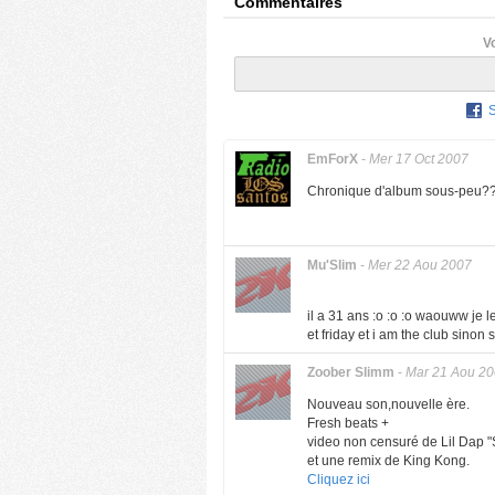
Commentaires
V
EmForX
-
Mer 17 Oct 2007
Chronique d'album sous-peu?
Mu'Slim
-
Mer 22 Aou 2007
il a 31 ans :o :o :o waouww je l
et friday et i am the club sino
Zoober Slimm
-
Mar 21 Aou 2
Nouveau son,nouvelle ère.
Fresh beats +
video non censuré de Lil Dap "
et une remix de King Kong.
Cliquez ici