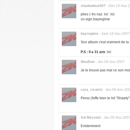
shadowbox007
-
Dim 19 Aou 
plies c tro naz :lol: :lol:
co-sign bayregime
bayregime
-
Sam 18 Aou 2007
Son album c'est vraiment de la 
P.S : Il a 31 ans
:lol:
WeaRon
-
Jeu 09 Aou 2007
Je le trouve pas mal ce son moi 
cara_cicatriz
-
Jeu 09 Aou 20
Perso j'kiffe bien le hit "Shawty
Sol Messiah
-
Jeu 09 Aou 200
Evidemment