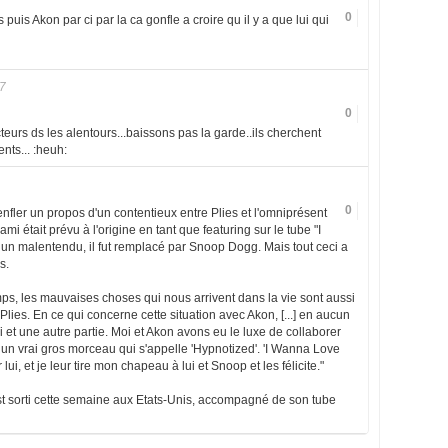
0
puis Akon par ci par la ca gonfle a croire qu il y a que lui qui
7
0
eurs ds les alentours...baissons pas la garde..ils cherchent
nts... :heuh:
0
ler un propos d'un contentieux entre Plies et l'omniprésent
mi était prévu à l'origine en tant que featuring sur le tube "I
un malentendu, il fut remplacé par Snoop Dogg. Mais tout ceci a
s.
ps, les mauvaises choses qui nous arrivent dans la vie sont aussi
lies. En ce qui concerne cette situation avec Akon, [...] en aucun
i et une autre partie. Moi et Akon avons eu le luxe de collaborer
un vrai gros morceau qui s'appelle 'Hypnotized'. 'I Wanna Love
ui, et je leur tire mon chapeau à lui et Snoop et les félicite."
st sorti cette semaine aux Etats-Unis, accompagné de son tube