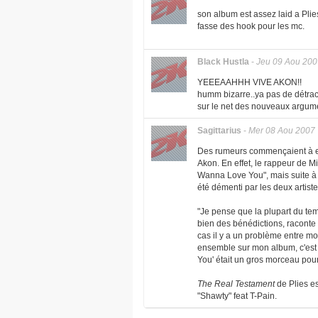
son album est assez laid a Plies 
fasse des hook pour les mc.
Black Hustla
-
Jeu 09 Aou 200
YEEEAAHHH VIVE AKON!!
humm bizarre..ya pas de détract
sur le net des nouveaux argume
Sagittarius
-
Mer 08 Aou 2007
Des rumeurs commençaient à enf
Akon. En effet, le rappeur de Mia
Wanna Love You", mais suite à 
été démenti par les deux artiste
"Je pense que la plupart du tem
bien des bénédictions, raconte P
cas il y a un problème entre mo
ensemble sur mon album, c'est 
You' était un gros morceau pour l
The Real Testament
de Plies e
"Shawty" feat T-Pain.