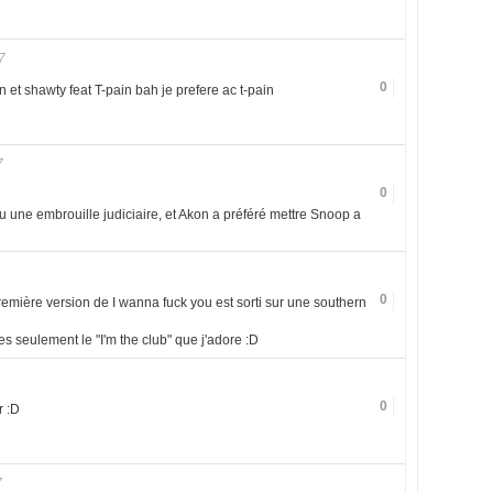
7
0
 et shawty feat T-pain bah je prefere ac t-pain
7
0
 eu une embrouille judiciaire, et Akon a préféré mettre Snoop a
0
 première version de I wanna fuck you est sorti sur une southern
es seulement le "I'm the club" que j'adore :D
0
r :D
7