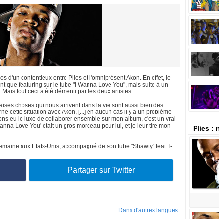
d'un contentieux entre Plies et l'omniprésent Akon. En effet, le
ant que featuring sur le tube "I Wanna Love You", mais suite à un
Mais tout ceci a été démenti par les deux artistes.
ises choses qui nous arrivent dans la vie sont aussi bien des
ne cette situation avec Akon, [...] en aucun cas il y a un problème
vons eu le luxe de collaborer ensemble sur mon album, c'est un vrai
anna Love You' était un gros morceau pour lui, et je leur tire mon
Plies :
 semaine aux Etats-Unis, accompagné de son tube "Shawty" feat T-
Partager sur Twitter
Dans d'autres langues