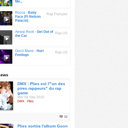
Me...
Rocca -
Baby
Rap Français
Face (Ft Nelson
Palacio)
Aesop Rock -
Get Out of
Rap US
the Car
Gucci Mane -
Hurt
Rap US
Feelings
 news
DMX : Plies est l'"un des
pires rappeurs" du rap
game
Mer 08 Sep 2010
DMX
Plies
32
Plies sortira l'album Goon