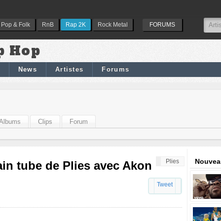
Pop & Folk
RnB
Rap 2K
Rock Metal
FORUMS
p Hop
News
Artistes
Forums
Albums
Clips
Forum
Nouveau
Plies
ain tube de Plies avec Akon
Tweet