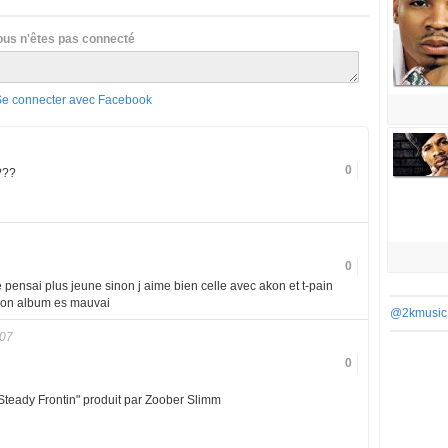
ous n'êtes pas connecté
Se connecter avec Facebook
0
???
0
e pensai plus jeune sinon j aime bien celle avec akon et t-pain
n son album es mauvai
@2kmusic
007
0
Steady Frontin" produit par Zoober Slimm