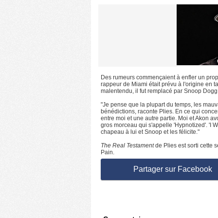
Des rumeurs commençaient à enfler un propos 
rappeur de Miami était prévu à l'origine en t
malentendu, il fut remplacé par Snoop Dogg. 
"Je pense que la plupart du temps, les mauva
bénédictions, raconte Plies. En ce qui concer
entre moi et une autre partie. Moi et Akon a
gros morceau qui s'appelle 'Hypnotized'. 'I W
chapeau à lui et Snoop et les félicite."
The Real Testament
de Plies est sorti cette
Pain.
Partager sur Facebook