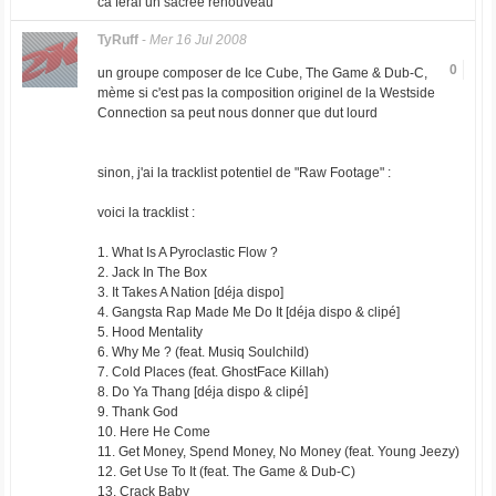
ca ferai un sacree renouveau
TyRuff
-
Mer 16 Jul 2008
0
un groupe composer de Ice Cube, The Game & Dub-C,
mème si c'est pas la composition originel de la Westside
Connection sa peut nous donner que dut lourd
sinon, j'ai la tracklist potentiel de "Raw Footage" :
voici la tracklist :
1. What Is A Pyroclastic Flow ?
2. Jack In The Box
3. It Takes A Nation [déja dispo]
4. Gangsta Rap Made Me Do It [déja dispo & clipé]
5. Hood Mentality
6. Why Me ? (feat. Musiq Soulchild)
7. Cold Places (feat. GhostFace Killah)
8. Do Ya Thang [déja dispo & clipé]
9. Thank God
10. Here He Come
11. Get Money, Spend Money, No Money (feat. Young Jeezy)
12. Get Use To It (feat. The Game & Dub-C)
13. Crack Baby