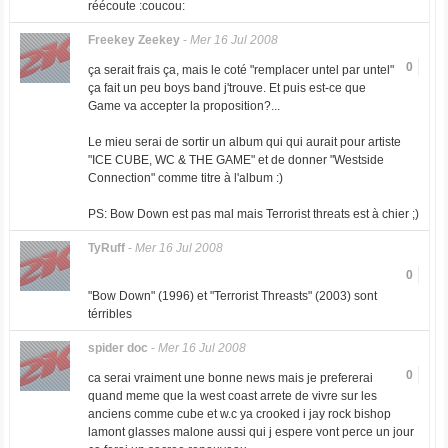
réécoute :coucou:
Freekey Zeekey
-
Mer 16 Jul 2008
0
ça serait frais ça, mais le coté "remplacer untel par untel"
ça fait un peu boys band j'trouve. Et puis est-ce que
Game va accepter la proposition?...
Le mieu serai de sortir un album qui qui aurait pour artiste
"ICE CUBE, WC & THE GAME" et de donner "Westside
Connection" comme titre à l'album :)
PS: Bow Down est pas mal mais Terrorist threats est à chier ;)
TyRuff
-
Mer 16 Jul 2008
0
"Bow Down" (1996) et "Terrorist Threasts" (2003) sont
térribles
spider doc
-
Mer 16 Jul 2008
0
ca serai vraiment une bonne news mais je prefererai
quand meme que la west coast arrete de vivre sur les
anciens comme cube et w.c ya crooked i jay rock bishop
lamont glasses malone aussi qui j espere vont perce un jour