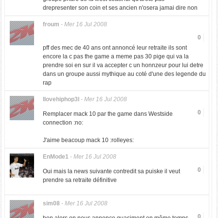
drepresenter son coin et ses ancien n'osera jamai dire non
froum
-
Mer 16 Jul 2008
0
pff des mec de 40 ans ont annoncé leur retraite ils sont
encore la c pas the game a meme pas 30 pige qui va la
prendre soi en sur il va accepter c un honnzeur pour lui detre
dans un groupe aussi mythique au coté d'une des legende du
rap
Ilovehiphop3l
-
Mer 16 Jul 2008
0
Remplacer mack 10 par the game dans Westside
connection :no:
J'aime beacoup mack 10 :rolleyes:
EnMode1
-
Mer 16 Jul 2008
0
Oui mais la news suivante contredit sa puiske il veut
prendre sa retraite définitive
sim08
-
Mer 16 Jul 2008
0