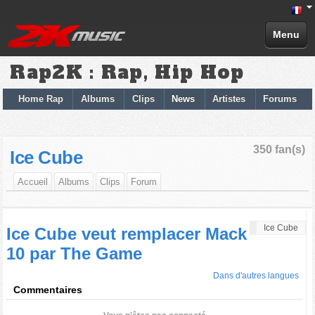
Menu
Rap2K : Rap, Hip Hop
Home Rap
Albums
Clips
News
Artistes
Forums
350 fan(s)
Ice Cube
Accueil
Albums
Clips
Forum
Ice Cube
Ice Cube veut remplacer Mack
10 par The Game
Dans d'autres langues
Commentaires