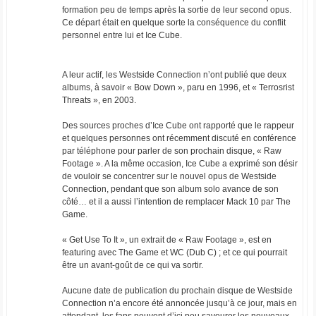
formation peu de temps après la sortie de leur second opus.
Ce départ était en quelque sorte la conséquence du conflit
personnel entre lui et Ice Cube.
A leur actif, les Westside Connection n’ont publié que deux
albums, à savoir « Bow Down », paru en 1996, et « Terrosrist
Threats », en 2003.
Des sources proches d’Ice Cube ont rapporté que le rappeur
et quelques personnes ont récemment discuté en conférence
par téléphone pour parler de son prochain disque, « Raw
Footage ». A la même occasion, Ice Cube a exprimé son désir
de vouloir se concentrer sur le nouvel opus de Westside
Connection, pendant que son album solo avance de son
côté… et il a aussi l’intention de remplacer Mack 10 par The
Game.
« Get Use To It », un extrait de « Raw Footage », est en
featuring avec The Game et WC (Dub C) ; et ce qui pourrait
être un avant-goût de ce qui va sortir.
Aucune date de publication du prochain disque de Westside
Connection n’a encore été annoncée jusqu’à ce jour, mais en