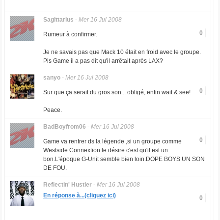
Sagittarius
-
Mer 16 Jul 2008
0
Rumeur à confirmer.
Je ne savais pas que Mack 10 était en froid avec le groupe.
Pis Game il a pas dit qu'il arrêtait après LAX?
sanyo
-
Mer 16 Jul 2008
0
Sur que ça serait du gros son... obligé, enfin wait & see!
Peace.
BadBoyfrom06
-
Mer 16 Jul 2008
0
Game va rentrer ds la légende ,si un groupe comme
Westside Connextion le désire c'est qu'il est un
bon.L'époque G-Unit semble bien loin.DOPE BOYS UN SON
DE FOU.
Reflectin' Hustler
-
Mer 16 Jul 2008
En réponse à...(cliquez ici)
0