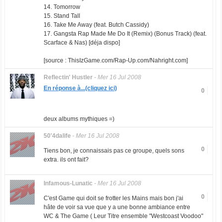
14. Tomorrow
15. Stand Tall
16. Take Me Away (feat. Butch Cassidy)
17. Gangsta Rap Made Me Do It (Remix) (Bonus Track) (feat.
Scarface & Nas) [déja dispo]
[source : ThisIzGame.com/Rap-Up.com/Nahright.com]
Reflectin' Hustler
-
Mer 16 Jul 2008
En réponse à...(cliquez ici)
0
deux albums mythiques =)
50'4dalife
-
Mer 16 Jul 2008
0
Tiens bon, je connaissais pas ce groupe, quels sons
extra. ils ont fait?
Infamous-Lunatic
-
Mer 16 Jul 2008
0
C'est Game qui doit se frotter les Mains mais bon j'ai
hâte de voir sa vue que y a une bonne ambiance entre
WC & The Game ( Leur Titre ensemble "Westcoast Voodoo"