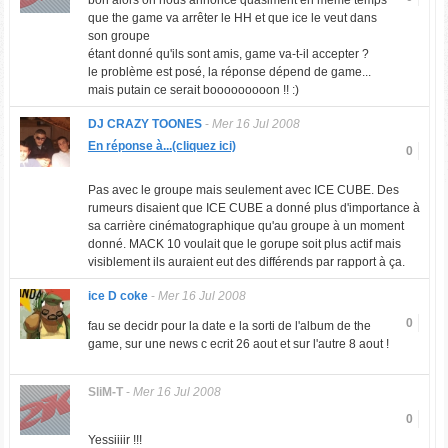
bon alors on nous annonce quasiment en même temps
que the game va arrêter le HH et que ice le veut dans
son groupe
étant donné qu'ils sont amis, game va-t-il accepter ?
le problème est posé, la réponse dépend de game...
mais putain ce serait booooooooon !! :)
DJ CRAZY TOONES
-
Mer 16 Jul 2008
En réponse à...(cliquez ici)
0
Pas avec le groupe mais seulement avec ICE CUBE. Des
rumeurs disaient que ICE CUBE a donné plus d'importance à
sa carrière cinématographique qu'au groupe à un moment
donné. MACK 10 voulait que le gorupe soit plus actif mais
visiblement ils auraient eut des différends par rapport à ça.
ice D coke
-
Mer 16 Jul 2008
0
fau se decidr pour la date e la sorti de l'album de the
game, sur une news c ecrit 26 aout et sur l'autre 8 aout !
SliM-T
-
Mer 16 Jul 2008
0
Yessiiiir !!!