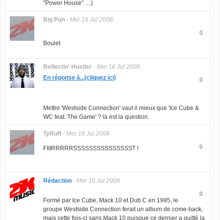
"Power House" ....)
Big Pun
-
Mer 16 Jul 2008
0
Boulet
Reflectin' Hustler
-
Mer 16 Jul 2008
En réponse à...(cliquez ici)
0
Mettre 'Westside Connection' vaut il mieux que 'Ice Cube &
WC feat. The Game' ? là est la question.
TyRuff
-
Mer 16 Jul 2008
0
FIIIRRRRRSSSSSSSSSSSSSSST !
Rédaction
-
Mer 16 Jul 2008
0
Formé par Ice Cube, Mack 10 et Dub C en 1995, le
groupe Westside Connection ferait un album de come-back,
mais cette fois-ci sans Mack 10 puisque ce dernier a quitté la