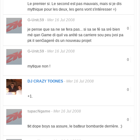
Le premier si. Le second est pas mauvais, mais si je dis
mythique pour les deux, les gens vont s'intéresser =)
G-Unit.59
-
Mer 16 Jul 2008
0
je pense que sa ne se fera pas... si sa se fé sa sré bien
mé qan Game di quil va arété sa carriere sou peu jvoi pa
pk il senGageré ds un nouveau projet
G-Unit.59
-
Mer 16 Jul 2008
0
mytique non !
DJ CRAZY TOONES
-
Mer 16 Jul 2008
0
+1.
tupacNgame
-
Mer 16 Jul 2008
0
tkt dope boys sa assure, le batteur bombarde derrière. :)