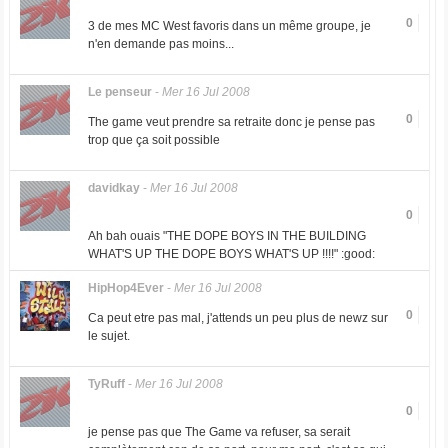
0
3 de mes MC West favoris dans un même groupe, je
n'en demande pas moins...
Le penseur
-
Mer 16 Jul 2008
0
The game veut prendre sa retraite donc je pense pas
trop que ça soit possible
davidkay
-
Mer 16 Jul 2008
0
Ah bah ouais "THE DOPE BOYS IN THE BUILDING
WHAT'S UP THE DOPE BOYS WHAT'S UP !!!!" :good:
HipHop4Ever
-
Mer 16 Jul 2008
0
Ca peut etre pas mal, j'attends un peu plus de newz sur
le sujet.
TyRuff
-
Mer 16 Jul 2008
0
je pense pas que The Game va refuser, sa serait