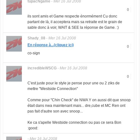
tupacNgame
-
Mer 16 Jul 2008
0
ils sont amis et Game respecte énormément Cu donc
partant de là, il acceptera mais sa retraite est le grain de
sable donc à voir, WAIT & SEE la réponse de Game. :)
Shady_08
-
Mer 16 Jul 2008
En réponse à...(cliquez ici)
0
co-sign
incredibleWSCG
-
Mer 16 Jul 2008
0
C'est juste pour le style je pense pour une ou 2 ziks de
mettre "Westside Connection"
Comme pour "Chin Check" de NWA Y on aussi dit que snoop
était dans nwa maintenant mais... dre,cube et MC Ren ont
pas fait d'autre son avec snoop...
Ke ca s'apelle Westside connection ou pas ce sera Bon
:good:
-
Mer 16 Jul 2008