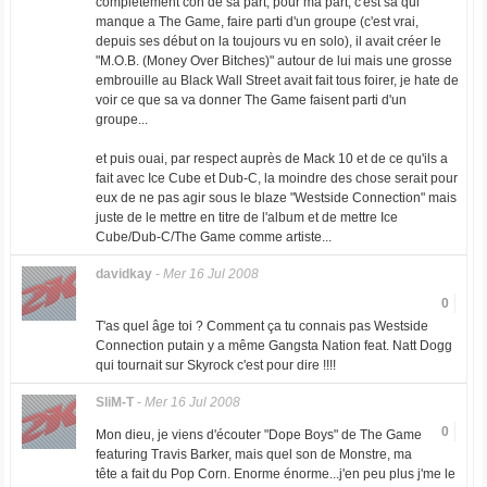
complètement con de sa part, pour ma part, c'est sa qui
manque a The Game, faire parti d'un groupe (c'est vrai,
depuis ses début on la toujours vu en solo), il avait créer le
"M.O.B. (Money Over Bitches)" autour de lui mais une grosse
embrouille au Black Wall Street avait fait tous foirer, je hate de
voir ce que sa va donner The Game faisent parti d'un
groupe...
et puis ouai, par respect auprès de Mack 10 et de ce qu'ils a
fait avec Ice Cube et Dub-C, la moindre des chose serait pour
eux de ne pas agir sous le blaze "Westside Connection" mais
juste de le mettre en titre de l'album et de mettre Ice
Cube/Dub-C/The Game comme artiste...
davidkay
-
Mer 16 Jul 2008
0
T'as quel âge toi ? Comment ça tu connais pas Westside
Connection putain y a même Gangsta Nation feat. Natt Dogg
qui tournait sur Skyrock c'est pour dire !!!!
SliM-T
-
Mer 16 Jul 2008
0
Mon dieu, je viens d'écouter "Dope Boys" de The Game
featuring Travis Barker, mais quel son de Monstre, ma
tête a fait du Pop Corn. Enorme énorme...j'en peu plus j'me le