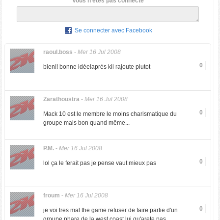
Vous n'êtes pas connecté
Se connecter avec Facebook
raoul.boss
-
Mer 16 Jul 2008
0
bien!! bonne idée!après kil rajoute plutot
Zarathoustra
-
Mer 16 Jul 2008
0
Mack 10 est le membre le moins charismatique du
groupe mais bon quand même...
P.M.
-
Mer 16 Jul 2008
0
lol ça le ferait pas je pense vaut mieux pas
froum
-
Mer 16 Jul 2008
0
je voi tres mal the game refuser de faire partie d'un
groupe phare de la west coast lui qu'arete pas