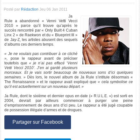
Posté par
Rédaction
Jeu 06 Jan 2011
Ja
Rule a abandonné « Venni Vetti Vecci
2010 » parce qu’il trouve qu’après le
succès rencontré par « Only Built 4 Cuban
Linx 2 » de Raekwon et du « Blueprint III »
de Jay-Z, les artistes abusent des sequels
d’albums ces derniers temps.
« Je ne voulais pas contribuer à ce cliché
»,
pose le rappeur avant de préciser
toutefois que
« je n’ai pas effacé ‘Venni
Vetti Vecci 2010’. J’en ai gardé plusieurs
morceaux. Et je vais sortir beaucoup de nouveaux sons d’ici quelques
semaines. »
Dès lors, le nouvel album de Ja Rule s’intitule désormais «
The Renaissance » et le rappeur avait expliqué que
« cela symbolise ce
qu’il est actuellement sur un nouveau départ. »
Ja Rule, dont le sixième et dernier opus en date (« R.U.L.E. ») est sorti en
2004, devrait par ailleurs commencer à purger une peine
d’emprisonnement de deux ans d’ici peu. Le rappeur a été jugé coupable
de possession illégale d’armes et de drogues.
Partager sur Facebook