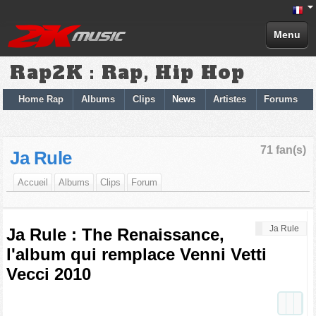
Menu
Rap2K : Rap, Hip Hop
Home Rap
Albums
Clips
News
Artistes
Forums
71 fan(s)
Ja Rule
Accueil
Albums
Clips
Forum
Ja Rule
Ja Rule : The Renaissance,
l'album qui remplace Venni Vetti
Vecci 2010