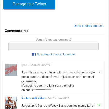
Partager sur Twitter
Dans d'autres langues
Commentaires
Vous n'êtes pas connecté
Se connecter avec Facebook
lyns
-
Sam 09 Jul 2011
0
Rennaissance ça craint,on plus le gars a tjrs eu un style
perso quant au demelé avec la justice on sait comment
ça stermine
n'empeche que mr etkins sera bientot là
eh ouais"""""""""""""""""""
RichmondRaklur
-
Jeu 13 Jan 2011
+3
Ja c est pris 2 ans et Weezy 1 ans pour les meme fait et