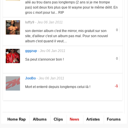
allé au trou dans pas longtemps (2 ans si je me trompe
pas) soit deux fois plus que lil wayne pour le même délit. En
gros c mort pour lui... RIP
luffy9
-
Jeu 06 Jan 2011
0
son dernier album c'est the mirror, mis gratuit sur son
site, d'ailleur c'est un album pas mal. Pour son nouvel
album c'est quand il veut....
gggzup
-
Jeu 06 Jan 2011
0
Sa peut s'annoncer bon !
JooBo
-
Jeu 06 Jan 2011
-1
Mort et enterré depuis longtemps celui-là !
Home Rap
Albums
Clips
News
Artistes
Forums