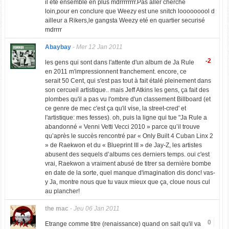
il eté ensemble en plus mdrrrrrrrr.Pas aller cherché
loin,pour en conclure que Weezy est une snitch looooooool d
ailleur a Rikers,le gangsta Weezy eté en quartier securisé
mdrrrr
Abaybay
-
Mer 12 Jan 2011
-2
les gens qui sont dans l'attente d'un album de Ja Rule
en 2011 m'impressionnent franchement. encore, ce
serait 50 Cent, qui s'est pas tout à fait étalé pleinement dans
son cercueil artistique.. mais Jeff Atkins les gens, ça fait des
plombes qu'il a pas vu l'ombre d'un classement Billboard (et
ce genre de mec c'est ça qu'il vise, la street-cred' et
l'artistique: mes fesses). oh, puis la ligne qui tue "Ja Rule a
abandonné « Venni Vetti Vecci 2010 » parce qu’il trouve
qu’après le succès rencontré par « Only Built 4 Cuban Linx 2
» de Raekwon et du « Blueprint III » de Jay-Z, les artistes
abusent des sequels d’albums ces derniers temps. oui c'est
vrai, Raekwon a vraiment abusé de titrer sa dernière bombe
en date de la sorte, quel manque d'imagination dis donc! vas-
y Ja, montre nous que tu vaux mieux que ça, cloue nous cul
au plancher!
the mac
-
Jeu 06 Jan 2011
0
Etrange comme titre (renaissance) quand on sait qu'il va