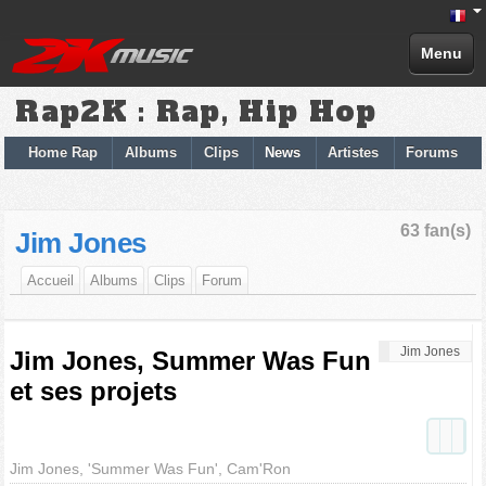
Menu
Rap2K : Rap, Hip Hop
Home Rap
Albums
Clips
News
Artistes
Forums
63 fan(s)
Jim Jones
Accueil
Albums
Clips
Forum
Jim Jones
Jim Jones, Summer Was Fun
et ses projets
Jim Jones, 'Summer Was Fun', Cam'Ron