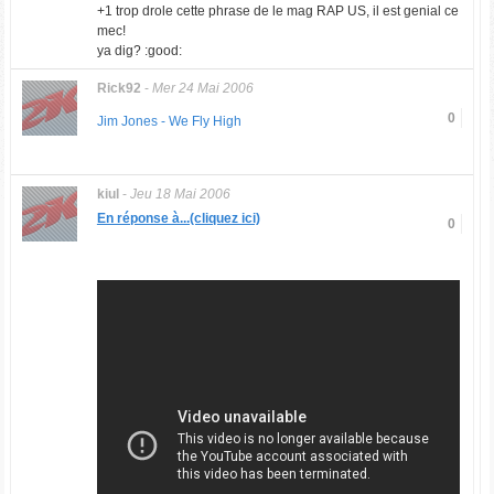
+1 trop drole cette phrase de le mag RAP US, il est genial ce
mec!
ya dig? :good:
Rick92
-
Mer 24 Mai 2006
0
Jim Jones - We Fly High
kiul
-
Jeu 18 Mai 2006
En réponse à...(cliquez ici)
0