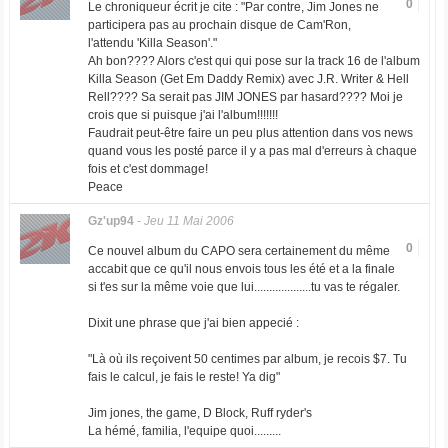
0
Le chroniqueur écrit je cite : "Par contre, Jim Jones ne
participera pas au prochain disque de Cam'Ron,
l'attendu 'Killa Season'."
Ah bon???? Alors c'est qui qui pose sur la track 16 de l'album
Killa Season (Get Em Daddy Remix) avec J.R. Writer & Hell
Rell???? Sa serait pas JIM JONES par hasard???? Moi je
crois que si puisque j'ai l'album!!!!!!!
Faudrait peut-être faire un peu plus attention dans vos news
quand vous les posté parce il y a pas mal d'erreurs à chaque
fois et c'est dommage!
Peace
Gz'up94
-
Jeu 11 Mai 2006
0
Ce nouvel album du CAPO sera certainement du même
accabit que ce qu'il nous envois tous les été et a la finale
si t'es sur la même voie que lui...................tu vas te régaler.
Dixit une phrase que j'ai bien appecié :
"Là où ils reçoivent 50 centimes par album, je recois $7. Tu
fais le calcul, je fais le reste! Ya dig"
Jim jones, the game, D Block, Ruff ryder's
La hémé, familia, l'equipe quoi.........