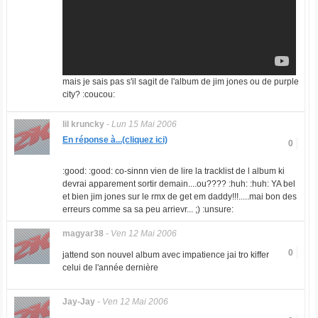
mais je sais pas s'il sagit de l'album de jim jones ou de purple
city? :coucou:
lil kruncky
-
Lun 15 Mai 2006
En réponse à...(cliquez ici)
0
:good: :good: co-sinnn vien de lire la tracklist de l album ki
devrai apparement sortir demain....ou???? :huh: :huh: YA bel
et bien jim jones sur le rmx de get em daddy!!!.....mai bon des
erreurs comme sa sa peu arrievr... ;) :unsure:
magyar38
-
Ven 12 Mai 2006
0
jattend son nouvel album avec impatience jai tro kiffer
celui de l'année dernière
Jay-Jay
-
Ven 12 Mai 2006