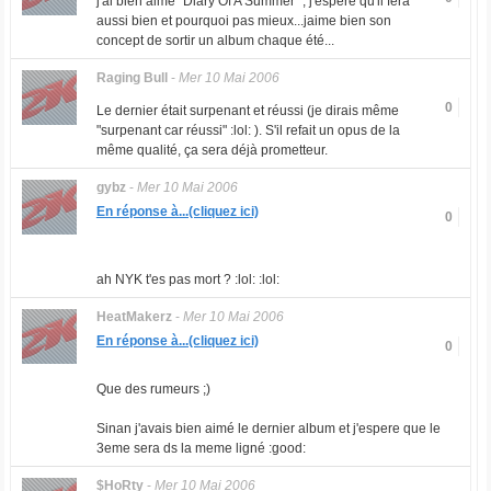
j'ai bien aimé "Diary Of A Summer" , j'espère qu'il fera
aussi bien et pourquoi pas mieux...jaime bien son
concept de sortir un album chaque été...
Raging Bull
-
Mer 10 Mai 2006
0
Le dernier était surpenant et réussi (je dirais même
"surpenant car réussi" :lol: ). S'il refait un opus de la
même qualité, ça sera déjà prometteur.
gybz
-
Mer 10 Mai 2006
En réponse à...(cliquez ici)
0
ah NYK t'es pas mort ? :lol: :lol:
HeatMakerz
-
Mer 10 Mai 2006
En réponse à...(cliquez ici)
0
Que des rumeurs ;)
Sinan j'avais bien aimé le dernier album et j'espere que le
3eme sera ds la meme ligné :good:
$HoRty
-
Mer 10 Mai 2006