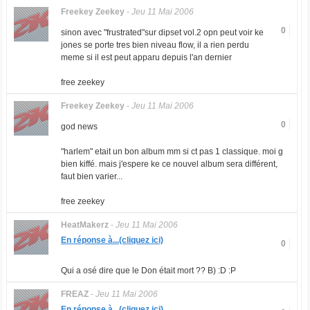
Freekey Zeekey
-
Jeu 11 Mai 2006
0
sinon avec "frustrated"sur dipset vol.2 opn peut voir ke
jones se porte tres bien niveau flow, il a rien perdu
meme si il est peut apparu depuis l'an dernier
free zeekey
Freekey Zeekey
-
Jeu 11 Mai 2006
0
god news
"harlem" etait un bon album mm si ct pas 1 classique. moi g
bien kiffé. mais j'espere ke ce nouvel album sera différent,
faut bien varier...
free zeekey
HeatMakerz
-
Jeu 11 Mai 2006
En réponse à...(cliquez ici)
0
Qui a osé dire que le Don était mort ?? B) :D :P
FREAZ
-
Jeu 11 Mai 2006
En réponse à...(cliquez ici)