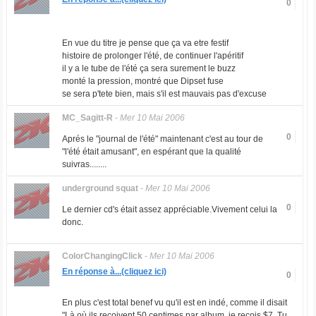
0
En vue du titre je pense que ça va etre festif
histoire de prolonger l'été, de continuer l'apéritif
il y a le tube de l'été ça sera surement le buzz
monté la pression, montré que Dipset fuse
se sera p'tete bien, mais s'il est mauvais pas d'excuse
MC_Sagitt-R
-
Mer 10 Mai 2006
0
Aprés le "journal de l'été" maintenant c'est au tour de
"l'été était amusant", en espérant que la qualité
suivras........
underground squat
-
Mer 10 Mai 2006
0
Le dernier cd's était assez appréciable.Vivement celui la
donc.
ColorChangingClick
-
Mer 10 Mai 2006
En réponse à...(cliquez ici)
0
En plus c'est total benef vu qu'il est en indé, comme il disait
"Là où ils reçoivent 50 centimes par album, je recois $7. Tu