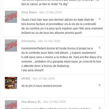
fais le calcul, je fais le reste! Ya dig"
Dirty Blako
-
Mer 10 Mai 2006
0
Ouais c'est clair que son dernier album en date était de
très bonne facture et prometteur vis-à-vis de la continuité
de sa carrière,on n'a plus qu'à espérer que l'été sera vraiment
brûlant au vu de tous les albums promis quoi!!
lil kruncky
-
Mer 10 Mai 2006
0
hummmmm!!!etant donne kil hoste bocou d projet sa a
du le conforter pour faire cett album...j espere seulement
k cett opus sera o moins a la hoteur de :harLem:the diary of a
summer....ambition of a gangsta etant naze..je crois kil fo kon
s attende donc a bocou de featuring..
l ete sera show!!!
MAMZ
-
Mer 10 Mai 2006
0
ah le jim il nous revient encore
Sha Money XL
-
Mer 10 Mai 2006
0