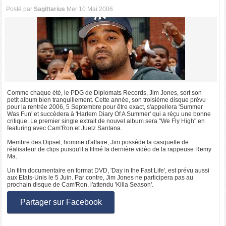
Posté par
Sagittarius
Mer 10 Mai 2006
Comme chaque été, le PDG de Diplomats Records, Jim Jones, sort son
petit album bien tranquillement. Cette année, son troisième disque prévu
pour la rentrée 2006, 5 Septembre pour être exact, s'appellera 'Summer
Was Fun' et succèdera à 'Harlem Diary Of A Summer' qui a réçu une bonne
critique. Le premier single extrait de nouvel album sera "We Fly High" en
featuring avec Cam'Ron et Juelz Santana.
Membre des Dipset, homme d'affaire, Jim possède la casquette de
réalisateur de clips puisqu'il a filmé la dernière vidéo de la rappeuse Remy
Ma.
Un film documentaire en format DVD, 'Day in the Fast Life', est prévu aussi
aux Etats-Unis le 5 Juin. Par contre, Jim Jones ne participera pas au
prochain disque de Cam'Ron, l'attendu 'Killa Season'.
Partager sur Facebook