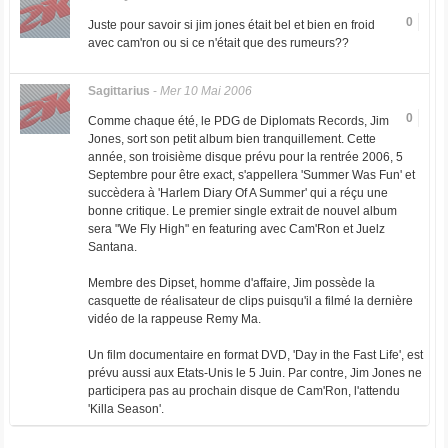
0
Juste pour savoir si jim jones était bel et bien en froid
avec cam'ron ou si ce n'était que des rumeurs??
Sagittarius
-
Mer 10 Mai 2006
0
Comme chaque été, le PDG de Diplomats Records, Jim
Jones, sort son petit album bien tranquillement. Cette
année, son troisième disque prévu pour la rentrée 2006, 5
Septembre pour être exact, s'appellera 'Summer Was Fun' et
succèdera à 'Harlem Diary Of A Summer' qui a réçu une
bonne critique. Le premier single extrait de nouvel album
sera "We Fly High" en featuring avec Cam'Ron et Juelz
Santana.
Membre des Dipset, homme d'affaire, Jim possède la
casquette de réalisateur de clips puisqu'il a filmé la dernière
vidéo de la rappeuse Remy Ma.
Un film documentaire en format DVD, 'Day in the Fast Life', est
prévu aussi aux Etats-Unis le 5 Juin. Par contre, Jim Jones ne
participera pas au prochain disque de Cam'Ron, l'attendu
'Killa Season'.