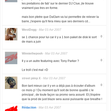
les pretations de fab' sur le dernier DJ Clue, jle trouve
vraiment pas tres en forme.
mais bon ptetre que DafJam va lui permettre de relever la
barre, j'espere qu'il fera mieu que ses derniers cd...
WestDogg
-
Mar 03 Avr 2007
0
se 1 chance pour lui car il y a 1 bon paket de disk ki sort
de mars a juin
Winniethepooh
-
Mar 03 Avr 2007
0
Il y a un autre featuring avec Tony Parker ?
Le troll c'est mal =D
street pimp X
-
Mar 03 Avr 2007
0
Bon tant mieux car il y en a déjà pas à écouter d'album
ce mois çi ! Du moment qu'il soit de bonne qualité c le
principal , de toute façon sa promo sera assuré. Et j'éspère
que la prod de just blaze sera aussi puissante que breathe !
Rédaction
-
Mar 03 Avr 2007