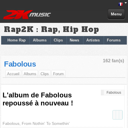
Menu
Rap2K : Rap, Hip Hop
Home Rap
Albums
Clips
News
Artistes
Forums
162 fan(s)
Fabolous
Accueil
Albums
Clips
Forum
Fabolous
L'album de Fabolous
repoussé à nouveau !
Fabolous, From Nothin' To Somethin'