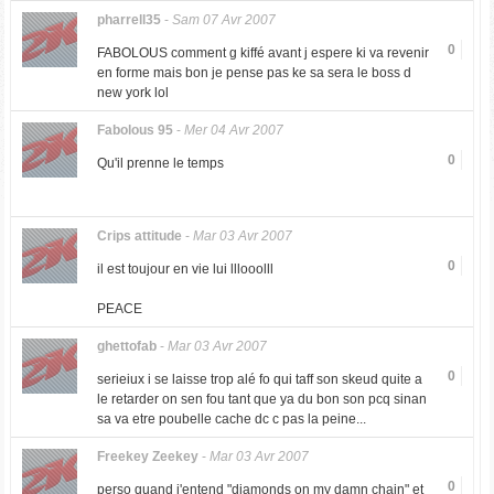
pharrell35
-
Sam 07 Avr 2007
0
FABOLOUS comment g kiffé avant j espere ki va revenir
en forme mais bon je pense pas ke sa sera le boss d
new york lol
Fabolous 95
-
Mer 04 Avr 2007
0
Qu'il prenne le temps
Crips attitude
-
Mar 03 Avr 2007
0
il est toujour en vie lui lllooolll
PEACE
ghettofab
-
Mar 03 Avr 2007
0
serieiux i se laisse trop alé fo qui taff son skeud quite a
le retarder on sen fou tant que ya du bon son pcq sinan
sa va etre poubelle cache dc c pas la peine...
Freekey Zeekey
-
Mar 03 Avr 2007
0
perso quand j'entend "diamonds on my damn chain" et