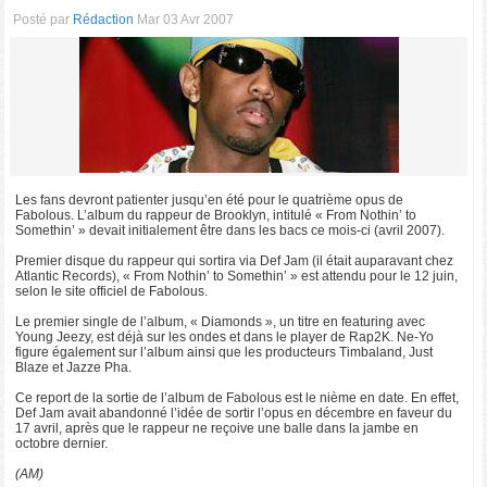
Posté par
Rédaction
Mar 03 Avr 2007
Les fans devront patienter jusqu’en été pour le quatrième opus de
Fabolous. L’album du rappeur de Brooklyn, intitulé « From Nothin’ to
Somethin’ » devait initialement être dans les bacs ce mois-ci (avril 2007).
Premier disque du rappeur qui sortira via Def Jam (il était auparavant chez
Atlantic Records), « From Nothin’ to Somethin’ » est attendu pour le 12 juin,
selon le site officiel de Fabolous.
Le premier single de l’album, « Diamonds », un titre en featuring avec
Young Jeezy, est déjà sur les ondes et dans le player de Rap2K. Ne-Yo
figure également sur l’album ainsi que les producteurs Timbaland, Just
Blaze et Jazze Pha.
Ce report de la sortie de l’album de Fabolous est le nième en date. En effet,
Def Jam avait abandonné l’idée de sortir l’opus en décembre en faveur du
17 avril, après que le rappeur ne reçoive une balle dans la jambe en
octobre dernier.
(AM)