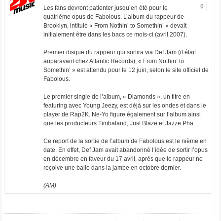
0
Les fans devront patienter jusqu’en été pour le
quatrième opus de Fabolous. L’album du rappeur de
Brooklyn, intitulé « From Nothin’ to Somethin’ » devait
initialement être dans les bacs ce mois-ci (avril 2007).
Premier disque du rappeur qui sortira via Def Jam (il était
auparavant chez Atlantic Records), « From Nothin’ to
Somethin’ » est attendu pour le 12 juin, selon le site officiel de
Fabolous.
Le premier single de l’album, « Diamonds », un titre en
featuring avec Young Jeezy, est déjà sur les ondes et dans le
player de Rap2K. Ne-Yo figure également sur l’album ainsi
que les producteurs Timbaland, Just Blaze et Jazze Pha.
Ce report de la sortie de l’album de Fabolous est le nième en
date. En effet, Def Jam avait abandonné l’idée de sortir l’opus
en décembre en faveur du 17 avril, après que le rappeur ne
reçoive une balle dans la jambe en octobre dernier.
(AM)