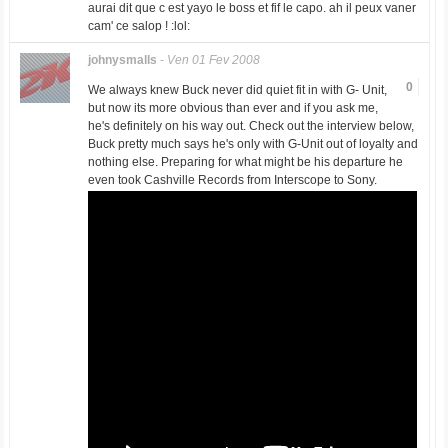
aurai dit que c est yayo le boss et fif le capo. ah il peux vaner
cam' ce salop ! :lol:
johnysmalls
-
Ven 01 Fev 2008
0
We always knew Buck never did quiet fit in with G- Unit,
but now its more obvious than ever and if you ask me,
he's definitely on his way out. Check out the interview below,
Buck pretty much says he's only with G-Unit out of loyalty and
nothing else. Preparing for what might be his departure he
even took Cashville Records from Interscope to Sony.