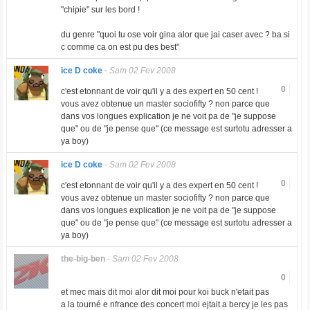
"chipie" sur les bord !
du genre "quoi tu ose voir gina alor que jai caser avec ? ba si
c comme ca on est pu des best"
ice D coke
-
Sam 02 Fev 2008
0
c'est etonnant de voir qu'il y a des expert en 50 cent !
vous avez obtenue un master sociofifty ? non parce que
dans vos longues explication je ne voit pa de "je suppose
que" ou de "je pense que" (ce message est surtotu adresser a
ya boy)
ice D coke
-
Sam 02 Fev 2008
0
c'est etonnant de voir qu'il y a des expert en 50 cent !
vous avez obtenue un master sociofifty ? non parce que
dans vos longues explication je ne voit pa de "je suppose
que" ou de "je pense que" (ce message est surtotu adresser a
ya boy)
the-big-ben
-
Sam 02 Fev 2008
0
et mec mais dit moi alor dit moi pour koi buck n'etait pas
a la tourné e nfrance des concert moi ejtait a bercy je les pas