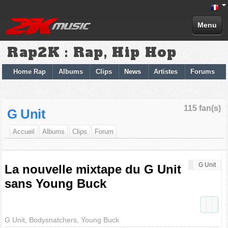
Menu
Rap2K : Rap, Hip Hop
Home Rap
Albums
Clips
News
Artistes
Forums
115 fan(s)
G Unit
Accueil
Albums
Clips
Forum
G Unit
La nouvelle mixtape du G Unit
sans Young Buck
G Unit, Bodysnatchers, Young Buck