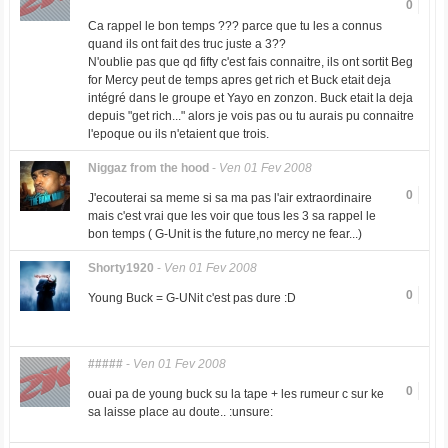
0
Ca rappel le bon temps ??? parce que tu les a connus
quand ils ont fait des truc juste a 3??
N'oublie pas que qd fifty c'est fais connaitre, ils ont sortit Beg
for Mercy peut de temps apres get rich et Buck etait deja
intégré dans le groupe et Yayo en zonzon. Buck etait la deja
depuis "get rich..." alors je vois pas ou tu aurais pu connaitre
l'epoque ou ils n'etaient que trois.
Niggaz from the hood
-
Ven 01 Fev 2008
0
J'ecouterai sa meme si sa ma pas l'air extraordinaire
mais c'est vrai que les voir que tous les 3 sa rappel le
bon temps ( G-Unit is the future,no mercy ne fear...)
Shorty1920
-
Ven 01 Fev 2008
0
Young Buck = G-UNit c'est pas dure :D
#####
-
Ven 01 Fev 2008
0
ouai pa de young buck su la tape + les rumeur c sur ke
sa laisse place au doute.. :unsure: