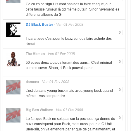
Co co co co sign ! Ils vont pas nos la faire chaque jour
cette fausse rumeur là qd même putain. Sinon vivement les
differents albums du G.
DJ Black Buster
-
Ven 01 Fev 2008
0
Il parait que c'est pour le buzz et nous faire acheté des
skeud.
The Hitmen
-
Ven 01 Fev 2008
0
50 et ses deux toutous tenant des guns... C'est original
comme cover. Sinon, si Buck pouvait partir...
damonx
-
Ven 01 Fev 2008
0
c'est du sans young buck mais avec young buck quand
même... vas comprendre...
Big Ben Wallace
-
Ven 01 Fev 2008
0
Le fait que Buck ne soit pas sur la pochette, ça donne du
buzz conséquent pour Buck, mais aussi pour le G-Unit.
Bien-sûr, on va entendre parler que de ça maintenant, et