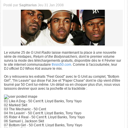
Posté par
Sagittarius
Jeu 31 Jan 2008
Le volume 25 de
G Unit Radio
laisse maintenant la place à une nouvelle
série de mixtapes,
Return of the Bodysnatchers
, dont le premier volume
suivra la mode des téléchargements gratuits, disponible dès le 4 Février sur
le site internet communautaire
thisis50.com
. Comme à l'accoutumée, leur
DJ officiel DJ Whoo Kid assure le mix.
On y retrouvera les extraits "Feel Good" avec le G Unit au complet, "Bottom
Girl", "I'm Leavin" qui disse Fat Joe et "Paper Chase" dont le clip vient d'être
tourné par 50 Cent lui-même. Un détail va en choquer plus d'un, nous vous
laissons deviner quoi avec la pochette et la trackliste :
01 Like A Dog - 50 Cent ft. Lloyd Banks, Tony Yayo
02 Marked Skit
03 The Mechanic - 50 Cent
04 I'm Leavin' - 50 Cent ft. Lloyd Banks, Tony Yayo
05 Rider 4 Real - 50 Cent ft. Lloyd Banks, Tony Yayo
06 Samuel L Jackson Skit
07 Bottom Girl - 50 Cent ft. Lloyd Banks, Tony Yayo