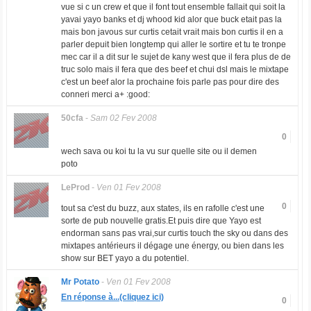
vue si c un crew et que il font tout ensemble fallait qui soit la
yavai yayo banks et dj whood kid alor que buck etait pas la
mais bon javous sur curtis cetait vrait mais bon curtis il en a
parler depuit bien longtemp qui aller le sortire et tu te tronpe
mec car il a dit sur le sujet de kany west que il fera plus de de
truc solo mais il fera que des beef et chui dsl mais le mixtape
c'est un beef alor la prochaine fois parle pas pour dire des
conneri merci a+ :good:
50cfa
-
Sam 02 Fev 2008
0
wech sava ou koi tu la vu sur quelle site ou il demen
poto
LeProd
-
Ven 01 Fev 2008
0
tout sa c'est du buzz, aux states, ils en rafolle c'est une
sorte de pub nouvelle gratis.Et puis dire que Yayo est
endorman sans pas vrai,sur curtis touch the sky ou dans des
mixtapes antérieurs il dégage une énergy, ou bien dans les
show sur BET yayo a du potentiel.
Mr Potato
-
Ven 01 Fev 2008
En réponse à...(cliquez ici)
0