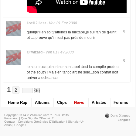
l'oeil 2 l'est
-
Ven 01 Fev 2008
0
quoiqu'il en soit j'attends la mixtape,je sui fan de g-unit
et ca prouve qu'il n'est pas près de mourir
Ol'wizard
-
Ven 01 Fev 2008
0
le seul truc qui sort sur son label c'est la compile product
of the south ! Mais en tant q'artiste solo...son contrat doit
arriver a echeance
1
2
Home Rap
Albums
Clips
News
Artistes
Forums
Copyright 2K14 © 2Kmusic.com™
Tous Droits
Dans D'autres
Réservés
. |
Que Signifie 2Kmusic ?
Langues
Contact - Conditions Générales D'Utilisation
|
Signaler Un
Abus
|
Google+