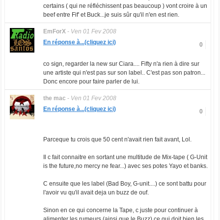
certains ( qui ne réfléchissent pas beaucoup ) vont croire à un
beef entre Fif' et Buck...je suis sûr qu'il n'en est rien.
EmForX
-
Ven 01 Fev 2008
En réponse à...(cliquez ici)
0
co sign, regarder la new sur Ciara.... Fifty n'a rien à dire sur
une artiste qui n'est pas sur son label.. C'est pas son patron...
Donc encore pour faire parler de lui.
the mac
-
Ven 01 Fev 2008
En réponse à...(cliquez ici)
0
Parceque tu crois que 50 cent n'avait rien fait avant, Lol.
Il c fait connaitre en sortant une multitude de Mix-tape ( G-Unit
is the future,no mercy ne fear...) avec ses potes Yayo et banks.
C ensuite que les label (Bad Boy, G-unit....) ce sont battu pour
l'avoir vu qu'il avait deja un buzz de ouf.
Sinon en ce qui concerne la Tape, c juste pour continuer à
alimenter les rumeurs (ainsi que le Buzz) ce qui doit bien les