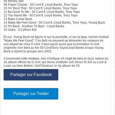
08 Money Skit
09 Paper Chaser - 50 Cent ft. Lloyd Banks, Tony Yayo
10 I'm 'Bout That - 50 Cent ft. Lloyd Banks, Tony Yayo
11 Be Good To Me - 50 Cent ft. Lloyd Banks, Tony Yayo
12 You Need Me - 50 Cent ft. Lloyd Banks, Tony Yayo
13 Baby Come Back
14 Make Me Feel Good - 50 Cent ft. Lloyd Banks, Tony Yayo, Young Buck
15 I'm Back - Another 70 Bars - Lloyd Banks
16 Outro - DJ Whoo Kid
Et oui, Young Buck ne figure ni sur la pochette, ni sur la tape, hormis l'extrait
"Make Me Feel Good". Ces faits ne peuvent qu'alimenter les rumeurs de
son départ de chez G Unit. Il faut savoir aussi que la formation G Unit
originelle s'en tient au trio 50 Cent/Tony Yayo/Lloyd Banks et que Young
Buck a rejoint le groupe vers 2002.
Concernant cette mixtape, rien n'indique s'il s'agit de faire le buzz autour du
2e album officiel du G Unit, qui devra s'intituler soit
Shoot To Kill
ou
Lock &
Load
, ou bien
Before I Self Destruct
, le 4e album de 50.
Partager sur Facebook
Partager sur Twitter