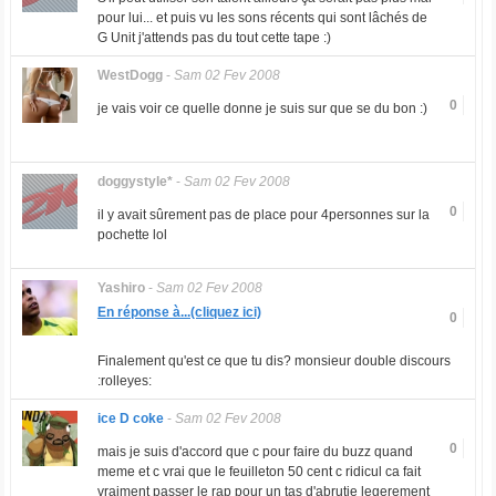
pour lui... et puis vu les sons récents qui sont lâchés de
G Unit j'attends pas du tout cette tape :)
WestDogg
-
Sam 02 Fev 2008
0
je vais voir ce quelle donne je suis sur que se du bon :)
doggystyle*
-
Sam 02 Fev 2008
0
il y avait sûrement pas de place pour 4personnes sur la
pochette lol
Yashiro
-
Sam 02 Fev 2008
En réponse à...(cliquez ici)
0
Finalement qu'est ce que tu dis? monsieur double discours
:rolleyes:
ice D coke
-
Sam 02 Fev 2008
0
mais je suis d'accord que c pour faire du buzz quand
meme et c vrai que le feuilleton 50 cent c ridicul ca fait
vraiment passer le rap pour un tas d'abrutie legerement