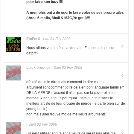
pour faire son buzz!!!!
A memphis ont à de quoi le faire voler de ses propre ailes
(three 6 mafia, 8ball & MJG,Yo gotti)
!!!
EmForX
-
Lun 04 Fev 2008
0
Nous allons voir le résultat demain. Elle sera dispo sur
datpiff?
black prestige
-
Sam 02 Fev 2008
0
désolé de te le dire mais comment te dire ça tes
argument sont comment dire cela en bon language famillier*
DE LA MERDE d'accord il n'est pas sur la cover et ni les
morceaux non et puis pourquoi il ferait un truc sans le
meilleur artiste de leur groupe de merde (je parle bien sur de
young buck )
non mais aller trouve mo de meilleurs arguments
-
Sam 02 Fev 2008
0
S'il peut utiliser son talent ailleurs ça serait pas plus mal