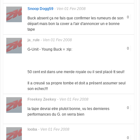
Snoop Dogg59
-
Ven 01 Fev 2008
0
Buck absent ça ne fais que confirmer les rumeurs de son
départ mais bon la cover a l'air d'annoncer un e bonne
tape
ja_rule
-
Ven 01 Fev 2008
0
G-Unit - Young Buck = :rip:
50 cent est dans une merde royale ou il sest placé tt seul!
Il a creusé sa propre tombe et doit a présent assumer seul
son echec!!!
Freekey Zeekey
-
Ven 01 Fev 2008
0
la tape devrai etre plutot bonne, vu les dernieres
performances du G. on verra bien
looba
-
Ven 01 Fev 2008
0