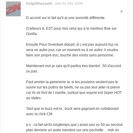
Kingofthasouth
-
Ven 01 Fev 2008
0
D accord sur le fait qu'il ai une sonorité différente.
D'ailleurs IL EST pour moi celui qui à le meilleur flow sur
Gorilla.
Ensuite Pour l'eventuel départ, si c est pas aujourd hui ce
sera un autre jour, car un moment ou à un autre, il voudra
faire son propre truc, touché des ronds sans personne.
Maintenant moi je sais qu'il partira tres bientot , 50 d'accord
ou pas.
Faut arreter la gaminerie la, si tes poulains veulent pas te
suivre sur tes putins de beefs, ne va pas leur jeter la pierre
car ils se font de l oseille, surtout que wayne est Super HOT
au states.
Tant que le buzz est la , buck sera gagnant en collaborant
avec la click CM.
p.s : ca fait archi longtemps que j avais pas vu 50 au second
plan derriere un autre membre sur une pochette ... mdr on