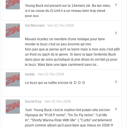
0
Young Buck est present sur la 14emem zik. Ba tan mieu
si il se casse du G-Unit il a un niveau bien trop elevé
pour eux.
Sol Messiah
-
Ven 01 Fev 2008
0
Mouais écartez un membre d'une mixtape pour faire
monter le buzz c'est un peu énorme qd mm.
Non pas que je pense qu'il se barre mais à mon avis c'est ptêt
un froid ou qqch ds le genre. Si dans la tape t'entends Buck
dans plus de sons qu'indiqué là jme dirais ils ont fait ça pour
le buzz. Mais faire une tape carrément sans lui...
baddy
-
Ven 01 Fev 2008
0
Le buzz qui va naître encore là :D :D :D
David Kay
-
Ven 01 Fev 2008
0
:huh: Young Buck c'est le maillon fort putain elle est loin
l'époque de "P.I.M.P remix", "I'm So Fly remix", "Let Me
In", "Shorty Wanna Ride With Me" :( "Curtis" est tellement
pourri comme album qu'il peut faire que mieux en 2008 !!!