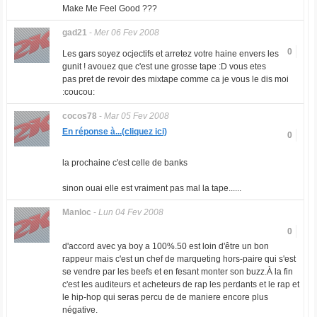
Make Me Feel Good ???
gad21
-
Mer 06 Fev 2008
0
Les gars soyez ocjectifs et arretez votre haine envers les
gunit ! avouez que c'est une grosse tape :D vous etes
pas pret de revoir des mixtape comme ca je vous le dis moi
:coucou:
cocos78
-
Mar 05 Fev 2008
En réponse à...(cliquez ici)
0
la prochaine c'est celle de banks
sinon ouai elle est vraiment pas mal la tape......
Manloc
-
Lun 04 Fev 2008
0
d'accord avec ya boy a 100%.50 est loin d'être un bon
rappeur mais c'est un chef de marqueting hors-paire qui s'est
se vendre par les beefs et en fesant monter son buzz.À la fin
c'est les auditeurs et acheteurs de rap les perdants et le rap et
le hip-hop qui seras percu de de maniere encore plus
négative.