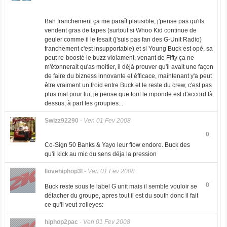
Bah franchement ça me paraît plausible, j'pense pas qu'ils
vendent gras de tapes (surtout si Whoo Kid continue de
geuler comme il le fesait (j'suis pas fan des G-Unit Radio)
franchement c'est insupportable) et si Young Buck est opé, sa
peut re-boosté le buzz violament, venant de Fifty ça ne
m'étonnerait qu'as moitier, il déjà prouver qu'il avait une façon
de faire du bizness innovante et éfficace, maintenant y'a peut
être vraiment un froid entre Buck et le reste du crew, c'est pas
plus mal pour lui, je pense que tout le mponde est d'accord là
dessus, à part les groupies...
Swizz92290
-
Ven 01 Fev 2008
0
Co-Sign 50 Banks & Yayo leur flow endore. Buck des
qu'il kick au mic du sens déja la pression
Ilovehiphop3l
-
Ven 01 Fev 2008
0
Buck reste sous le label G unit mais il semble vouloir se
détacher du groupe, apres tout il est du south donc il fait
ce qu'il veut :rolleyes:
hiphop2pac
-
Ven 01 Fev 2008