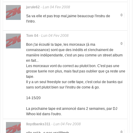
jarule62
-
Lun 04 Fev 2008
0
Sa va elle et pas trop mal,jaime beaucoup l'instru de
l'intro.
Tom 04
-
Lun 04 Fev 2008
0
Bon j'ai écouté la tape, les morceaux (à ma
connaissance) sont que des inédits et s'enchainent de
manière indépendante, c'est un peu comme un street album
en fait...
Les morceaux vont du correct au plutot bon. C'est pas une
grosse tuerie non plus, mais faut pas oublier que ça reste une
tape.
Il y a un seul freestyle sur cette tape, c'est celui de banks qui
sans sort plutot bien sur l'instru de come & go.
14-15/20
La prochaine tape est annoncé dans 2 semaines, par DJ
Whoo kid dans l'outro.
lloydbanks311
-
Lun 04 Fev 2008
0