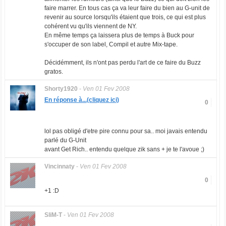
faire marrer. En tous cas ça va leur faire du bien au G-unit de
revenir au source lorsqu'ils étaient que trois, ce qui est plus
cohérent vu qu'ils viennent de NY.
En même temps ça laissera plus de temps à Buck pour
s'occuper de son label, Compil et autre Mix-tape.
Décidémment, ils n'ont pas perdu l'art de ce faire du Buzz
gratos.
Shorty1920
-
Ven 01 Fev 2008
En réponse à...(cliquez ici)
0
lol pas obligé d'etre pire connu pour sa.. moi javais entendu
parlé du G-Unit
avant Get Rich.. entendu quelque zik sans + je te l'avoue ;)
Vincinnaty
-
Ven 01 Fev 2008
0
+1 :D
SliM-T
-
Ven 01 Fev 2008