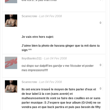
elle est b...e pas vrai!!!!mdr
Scarecrow
-
Lun 04 Fev 2008
0
Je vais etre hors sujet:
J'aime bien la photo de
havana ginger
que ta mit dans ta
sign ^^
lloydbanks311
-
Lun 04 Fev 2008
0
oui dispo sur datpiff les gars!je v me l'écouter et poster
mes impressions!!!!!
Scarecrow
-
Lun 04 Fev 2008
0
Ils ont encore trouvé le moyen de faire parler d'eux et
de leur label à la con (sans avenir) et
malheuresement ils vont se faire des couilles en or sans
parler musique :S J'espere que leur album
(G-Unit)
ne se
vendra pas et que buck partira et puis pas besoin de fifty