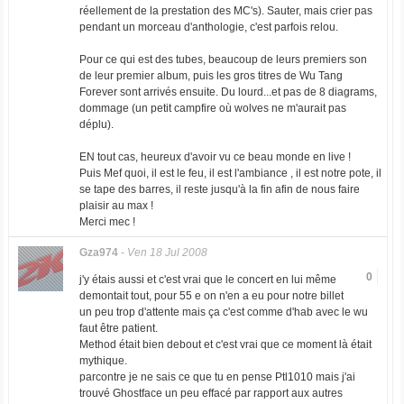
réellement de la prestation des MC's). Sauter, mais crier pas
pendant un morceau d'anthologie, c'est parfois relou.
Pour ce qui est des tubes, beaucoup de leurs premiers son
de leur premier album, puis les gros titres de Wu Tang
Forever sont arrivés ensuite. Du lourd...et pas de 8 diagrams,
dommage (un petit campfire où wolves ne m'aurait pas
déplu).
EN tout cas, heureux d'avoir vu ce beau monde en live !
Puis Mef quoi, il est le feu, il est l'ambiance , il est notre pote, il
se tape des barres, il reste jusqu'à la fin afin de nous faire
plaisir au max !
Merci mec !
Gza974
-
Ven 18 Jul 2008
0
j'y étais aussi et c'est vrai que le concert en lui même
demontait tout, pour 55 e on n'en a eu pour notre billet
un peu trop d'attente mais ça c'est comme d'hab avec le wu
faut être patient.
Method était bien debout et c'est vrai que ce moment là était
mythique.
parcontre je ne sais ce que tu en pense Ptl1010 mais j'ai
trouvé Ghostface un peu effacé par rapport aux autres