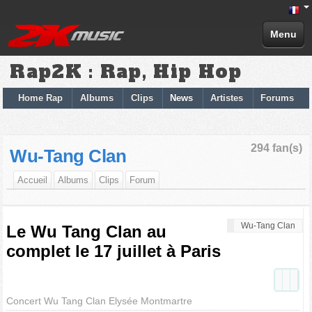
Menu
Rap2K : Rap, Hip Hop
Home Rap
Albums
Clips
News
Artistes
Forums
294 fan(s)
Wu-Tang Clan
Accueil
Albums
Clips
Forum
Wu-Tang Clan
Le Wu Tang Clan au
complet le 17 juillet à Paris
Concert Wu Tang Clan Elysée Montmartre