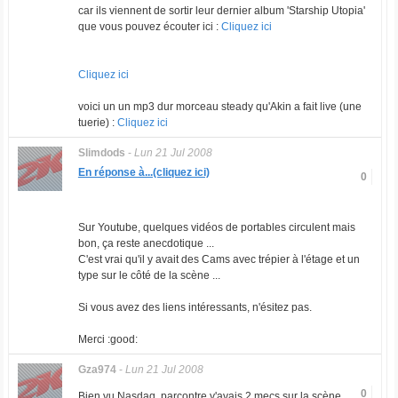
car ils viennent de sortir leur dernier album 'Starship Utopia'
que vous pouvez écouter ici :
Cliquez ici
Cliquez ici
voici un un mp3 dur morceau steady qu'Akin a fait live (une
tuerie) :
Cliquez ici
Slimdods
-
Lun 21 Jul 2008
En réponse à...(cliquez ici)
0
Sur Youtube, quelques vidéos de portables circulent mais
bon, ça reste anecdotique ...
C'est vrai qu'il y avait des Cams avec trépier à l'étage et un
type sur le côté de la scène ...
Si vous avez des liens intéressants, n'ésitez pas.
Merci :good:
Gza974
-
Lun 21 Jul 2008
0
Bien vu Nasdaq, parcontre y'avais 2 mecs sur la scène