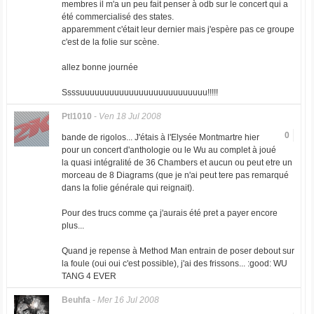
membres il m'a un peu fait penser à odb sur le concert qui a
été commercialisé des states.
apparemment c'était leur dernier mais j'espère pas ce groupe
c'est de la folie sur scène.
allez bonne journée
Ssssuuuuuuuuuuuuuuuuuuuuuuuuuu!!!!!
Ptl1010
-
Ven 18 Jul 2008
0
bande de rigolos... J'étais à l'Elysée Montmartre hier
pour un concert d'anthologie ou le Wu au complet à joué
la quasi intégralité de 36 Chambers et aucun ou peut etre un
morceau de 8 Diagrams (que je n'ai peut tere pas remarqué
dans la folie générale qui reignait).
Pour des trucs comme ça j'aurais été pret a payer encore
plus...
Quand je repense à Method Man entrain de poser debout sur
la foule (oui oui c'est possible), j'ai des frissons... :good: WU
TANG 4 EVER
Beuhfa
-
Mer 16 Jul 2008