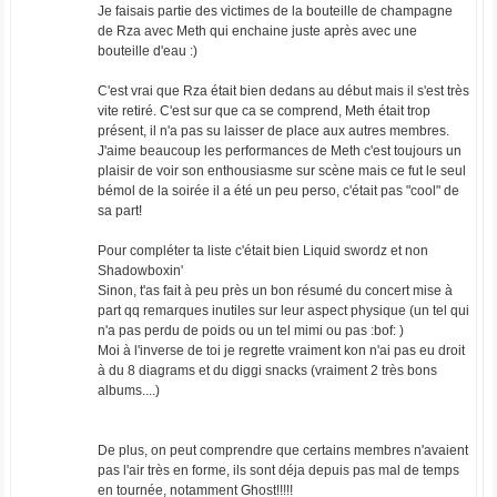
Je faisais partie des victimes de la bouteille de champagne
de Rza avec Meth qui enchaine juste après avec une
bouteille d'eau :)
C'est vrai que Rza était bien dedans au début mais il s'est très
vite retiré. C'est sur que ca se comprend, Meth était trop
présent, il n'a pas su laisser de place aux autres membres.
J'aime beaucoup les performances de Meth c'est toujours un
plaisir de voir son enthousiasme sur scène mais ce fut le seul
bémol de la soirée il a été un peu perso, c'était pas "cool" de
sa part!
Pour compléter ta liste c'était bien Liquid swordz et non
Shadowboxin'
Sinon, t'as fait à peu près un bon résumé du concert mise à
part qq remarques inutiles sur leur aspect physique (un tel qui
n'a pas perdu de poids ou un tel mimi ou pas :bof: )
Moi à l'inverse de toi je regrette vraiment kon n'ai pas eu droit
à du 8 diagrams et du diggi snacks (vraiment 2 très bons
albums....)
De plus, on peut comprendre que certains membres n'avaient
pas l'air très en forme, ils sont déja depuis pas mal de temps
en tournée, notamment Ghost!!!!!