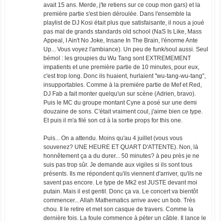
avait 15 ans. Merde, j'te retiens sur ce coup mon gars) et la
première partie s'est bien déroulée. Dans l'ensemble la
playlist de DJ Kosi était plus que satisfaisante, il nous a joué
pas mal de grands standards old school (NaS Is Like, Mass
Appeal, I Ain't No Joke, Insane In The Brain, l'énorme Ante
Up... Vous voyez l'ambiance). Un peu de funk/soul aussi. Seul
bémol : les groupies du Wu Tang sont EXTREMEMENT
impatients et une première partie de 10 minutes, pour eux,
c'est trop long. Donc ils huaient, hurlaient "wu-tang-wu-tang",
insupportables. Comme à la première partie de Mef et Red,
DJ Fab a fait monter quelqu'un sur scène (Adrien, bravo).
Puis le MC du groupe montant Cyne a posé sur une demi
douzaine de sons. C'était vraiment coul, j'aime bien ce type.
Et puis il m'a filé son cd à la sortie props for this one.
Puis... On a attendu. Moins qu'au 4 juillet (vous vous
souvenez? UNE HEURE ET QUART D'ATTENTE). Non, là
honnêtement ça a du durer... 50 minutes? à peu près je ne
suis pas trop sûr. Je demande aux vigiles si ils sont tous
présents. Ils me répondent qu'ils viennent d'arriver, qu'ils ne
savent pas encore. Le type de Mk2 est JUSTE devant moi
putain. Mais il est gentil. Donc ça va. Le concert va bientôt
commencer... Allah Mathematics arrive avec un bob. Très
chou. Il le retire et met son casque de travers. Comme la
dernière fois. La foule commence à péter un câble. Il lance le