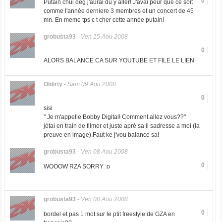
0
Putain chui deg j'aurai du y aller! J'avai peur que ce soit
comme l'année derniere 3 membres et un concert de 45
mn. En meme tps c t cher cette année putain!
grobusta93
-
Ven 15 Aou 2008
0
ALORS BALANCE CA SUR YOUTUBE ET FILE LE LIEN
Oldirty
-
Sam 09 Aou 2008
0
sisi
" Je m'appelle Bobby Digital! Comment allez vous??"
jétai en train de filmer et juste aprè sa il sadresse a moi (la
preuve en image).Faut ke j'vou balance sa!
grobusta93
-
Ven 08 Aou 2008
0
WOOOW RZA SORRY :o
grobusta93
-
Ven 08 Aou 2008
0
bordel et pas 1 mot sur le ptit freestyle de GZA en