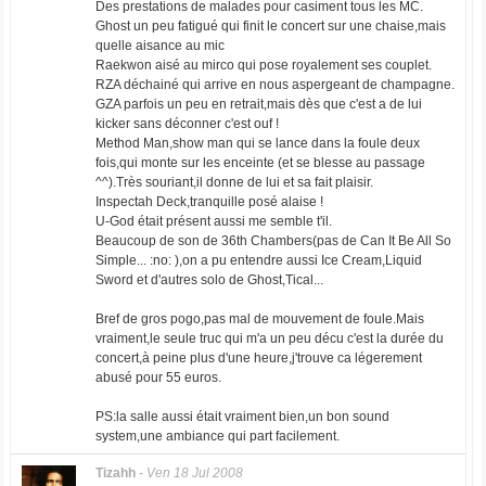
Des prestations de malades pour casiment tous les MC.
Ghost un peu fatigué qui finit le concert sur une chaise,mais
quelle aisance au mic
Raekwon aisé au mirco qui pose royalement ses couplet.
RZA déchainé qui arrive en nous aspergeant de champagne.
GZA parfois un peu en retrait,mais dès que c'est a de lui
kicker sans déconner c'est ouf !
Method Man,show man qui se lance dans la foule deux
fois,qui monte sur les enceinte (et se blesse au passage
^^).Très souriant,il donne de lui et sa fait plaisir.
Inspectah Deck,tranquille posé alaise !
U-God était présent aussi me semble t'il.
Beaucoup de son de 36th Chambers(pas de Can It Be All So
Simple... :no: ),on a pu entendre aussi Ice Cream,Liquid
Sword et d'autres solo de Ghost,Tical...
Bref de gros pogo,pas mal de mouvement de foule.Mais
vraiment,le seule truc qui m'a un peu décu c'est la durée du
concert,à peine plus d'une heure,j'trouve ca légerement
abusé pour 55 euros.
PS:la salle aussi était vraiment bien,un bon sound
system,une ambiance qui part facilement.
Tizahh
-
Ven 18 Jul 2008