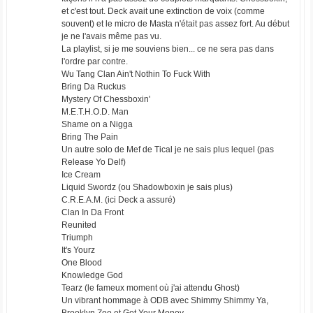
et c'est tout. Deck avait une extinction de voix (comme
souvent) et le micro de Masta n'était pas assez fort. Au début
je ne l'avais même pas vu.
La playlist, si je me souviens bien... ce ne sera pas dans
l'ordre par contre.
Wu Tang Clan Ain't Nothin To Fuck With
Bring Da Ruckus
Mystery Of Chessboxin'
M.E.T.H.O.D. Man
Shame on a Nigga
Bring The Pain
Un autre solo de Mef de Tical je ne sais plus lequel (pas
Release Yo Delf)
Ice Cream
Liquid Swordz (ou Shadowboxin je sais plus)
C.R.E.A.M. (ici Deck a assuré)
Clan In Da Front
Reunited
Triumph
It's Yourz
One Blood
Knowledge God
Tearz (le fameux moment où j'ai attendu Ghost)
Un vibrant hommage à ODB avec Shimmy Shimmy Ya,