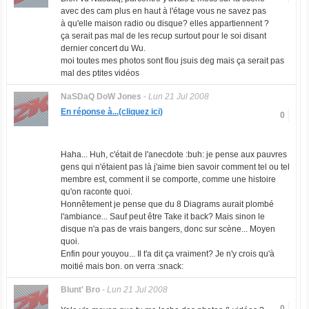
avec des cam plus en haut à l'étage vous ne savez pas
à qu'elle maison radio ou disque? elles appartiennent ?
ça serait pas mal de les recup surtout pour le soi disant
dernier concert du Wu.
moi toutes mes photos sont flou jsuis deg mais ça serait pas
mal des ptites vidéos
NaSDaQ DoW Jones
-
Lun 21 Jul 2008
En réponse à...(cliquez ici)
0
Haha... Huh, c'était de l'anecdote :buh: je pense aux pauvres
gens qui n'étaient pas là j'aime bien savoir comment tel ou tel
membre est, comment il se comporte, comme une histoire
qu'on raconte quoi.
Honnêtement je pense que du 8 Diagrams aurait plombé
l'ambiance... Sauf peut être Take it back? Mais sinon le
disque n'a pas de vrais bangers, donc sur scène... Moyen
quoi.
Enfin pour youyou... Il t'a dit ça vraiment? Je n'y crois qu'à
moitié mais bon. on verra :snack:
Blunt' Bro
-
Lun 21 Jul 2008
0