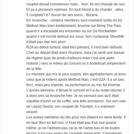
couplet devait commencer mais... Non. Ils ont changé de son.
Et ça à plusieurs reprises. En tout Ghost a du chanter... allez...
5 couplets? 6? Aucun de ses solos... Bizarre.
En revanche... certains membres sont vraiment sortis du lot.
Method Man bien évidemment, énorme sur Bring The Pain
quand il a escaladé les enceintes ou sur Da Rockwilder
quand il est monté debout sur nous. Son comparse Streetlife
n'était pas mal non plus!
RZA au début surtout, était très présent, il s'est bien défoulé.
Chef au départ était dans l'humeur, mais j'ai senti une baisse
de régime (pas de poids d'ailleurs mais c'est une autre
histoire ) vers le milieu du concert ou il dodelinait simplement
de la tête.
Le membre qui m'a le plus surpris, très agréablement, et donc
celui que je retiens après Method Man, c'est GZA. Il a un peu
forci, mais peu importe, sa performance au mic fut énorme.
L'année dernière, il filmait le concert et il a du rester discret, il
a donc pris sa revanche hier. Je ne pensais pas qu'il était
capable d'avoir un tel coffre, une telle prestance. Sur son solo
de Liquid Sword, son couplet de Triumph, il a vraiment
assuré.
Les autres membres du Wu pour moi étaient en demi teinte. Il
en faut. Bon en fait non, U God était pas trop mal quand
même, je ne l'admets pas car je ne l'aime pas et de toutes
façons il n'a pas assez de couplets marquants. Chessboxin,