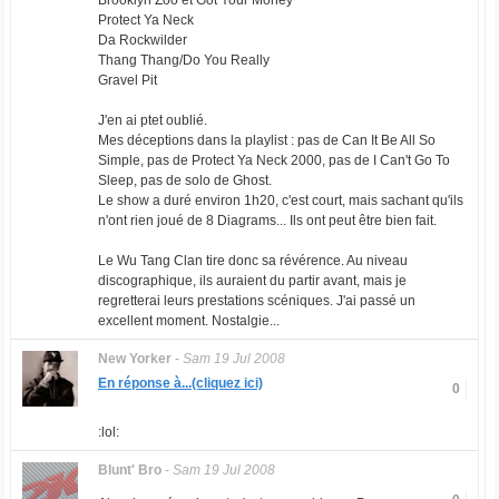
Brooklyn Zoo et Got Your Money
Protect Ya Neck
Da Rockwilder
Thang Thang/Do You Really
Gravel Pit
J'en ai ptet oublié.
Mes déceptions dans la playlist : pas de Can It Be All So
Simple, pas de Protect Ya Neck 2000, pas de I Can't Go To
Sleep, pas de solo de Ghost.
Le show a duré environ 1h20, c'est court, mais sachant qu'ils
n'ont rien joué de 8 Diagrams... Ils ont peut être bien fait.
Le Wu Tang Clan tire donc sa révérence. Au niveau
discographique, ils auraient du partir avant, mais je
regretterai leurs prestations scéniques. J'ai passé un
excellent moment. Nostalgie...
New Yorker
-
Sam 19 Jul 2008
En réponse à...(cliquez ici)
0
:lol:
Blunt' Bro
-
Sam 19 Jul 2008