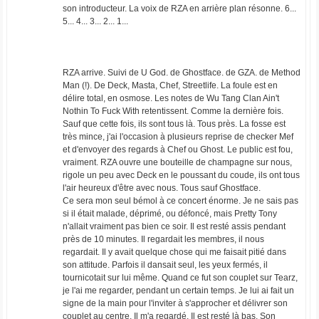
son introducteur. La voix de RZA en arrière plan résonne. 6...
5... 4... 3... 2... 1...
RZA arrive. Suivi de U God. de Ghostface. de GZA. de Method
Man (!). De Deck, Masta, Chef, Streetlife. La foule est en
délire total, en osmose. Les notes de Wu Tang Clan Ain't
Nothin To Fuck With retentissent. Comme la dernière fois.
Sauf que cette fois, ils sont tous là. Tous près. La fosse est
très mince, j'ai l'occasion à plusieurs reprise de checker Mef
et d'envoyer des regards à Chef ou Ghost. Le public est fou,
vraiment. RZA ouvre une bouteille de champagne sur nous,
rigole un peu avec Deck en le poussant du coude, ils ont tous
l'air heureux d'être avec nous. Tous sauf Ghostface.
Ce sera mon seul bémol à ce concert énorme. Je ne sais pas
si il était malade, déprimé, ou défoncé, mais Pretty Tony
n'allait vraiment pas bien ce soir. Il est resté assis pendant
près de 10 minutes. Il regardait les membres, il nous
regardait. Il y avait quelque chose qui me faisait pitié dans
son attitude. Parfois il dansait seul, les yeux fermés, il
tournicotait sur lui même. Quand ce fut son couplet sur Tearz,
je l'ai me regarder, pendant un certain temps. Je lui ai fait un
signe de la main pour l'inviter à s'approcher et délivrer son
couplet au centre. Il m'a regardé. Il est resté là bas. Son