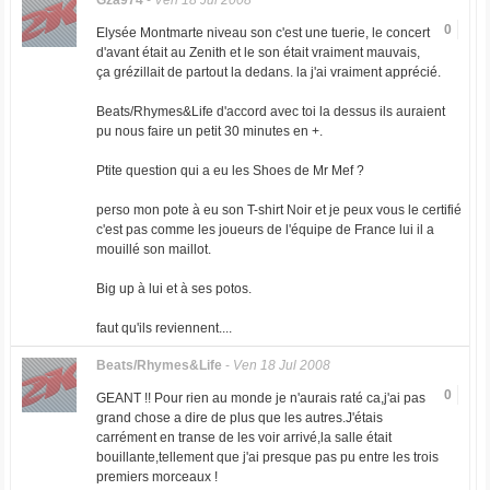
Gza974
-
Ven 18 Jul 2008
0
Elysée Montmarte niveau son c'est une tuerie, le concert
d'avant était au Zenith et le son était vraiment mauvais,
ça grézillait de partout la dedans. la j'ai vraiment apprécié.
Beats/Rhymes&Life d'accord avec toi la dessus ils auraient
pu nous faire un petit 30 minutes en +.
Ptite question qui a eu les Shoes de Mr Mef ?
perso mon pote à eu son T-shirt Noir et je peux vous le certifié
c'est pas comme les joueurs de l'équipe de France lui il a
mouillé son maillot.
Big up à lui et à ses potos.
faut qu'ils reviennent....
Beats/Rhymes&Life
-
Ven 18 Jul 2008
0
GEANT !! Pour rien au monde je n'aurais raté ca,j'ai pas
grand chose a dire de plus que les autres.J'étais
carrément en transe de les voir arrivé,la salle était
bouillante,tellement que j'ai presque pas pu entre les trois
premiers morceaux !