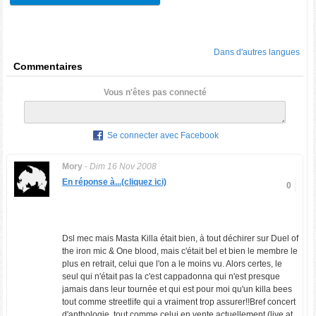
Dans d'autres langues
Commentaires
Vous n'êtes pas connecté
Se connecter avec Facebook
Mory
-
Dim 16 Nov 2008
En réponse à...(cliquez ici)
0
Dsl mec mais Masta Killa était bien, à tout déchirer sur Duel of
the iron mic & One blood, mais c'était bel et bien le membre le
plus en retrait, celui que l'on a le moins vu. Alors certes, le
seul qui n'était pas la c'est cappadonna qui n'est presque
jamais dans leur tournée et qui est pour moi qu'un killa bees
tout comme streetlife qui a vraiment trop assurer!!Bref concert
d'anthologie, tout comme celui en vente actuellement (live at