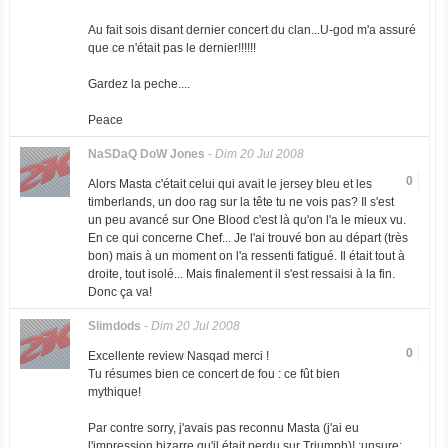
Au fait sois disant dernier concert du clan...U-god m'a assuré
que ce n'était pas le dernier!!!!!!
Gardez la peche....
Peace
NaSDaQ DoW Jones
-
Dim 20 Jul 2008
0
Alors Masta c'était celui qui avait le jersey bleu et les
timberlands, un doo rag sur la tête tu ne vois pas? Il s'est
un peu avancé sur One Blood c'est là qu'on l'a le mieux vu.
En ce qui concerne Chef... Je l'ai trouvé bon au départ (très
bon) mais à un moment on l'a ressenti fatigué. Il était tout à
droite, tout isolé... Mais finalement il s'est ressaisi à la fin.
Donc ça va!
Slimdods
-
Dim 20 Jul 2008
0
Excellente review Nasqad merci !
Tu résumes bien ce concert de fou : ce fût bien
mythique!
Par contre sorry, j'avais pas reconnu Masta (j'ai eu
l'impression bizarre qu'il était perdu sur Triumph)! :unsure: