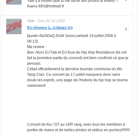
Yale y'a moyen que tu me lache des photos & vidéos ?
Kaeru-893@hotmail.fr
Yale
-
Dim 20 Jul 2008
En réponse à...(cliquez ici)
0
[quote=NaSDaQ DoW Jones,samedi 19 juillet 2008 à
08:13]
Ma review :
Bon. Alors DJ Fab et DJ Kosi de Hip Hop Resistance (ils ont
fait la première partie du concert) ont bien confirmé ce que je
pensais.
Cétait officiellement la dernière tournée commune du Wu
Tang Clan. Ce concert du 17 juillet marquera donc sans
doute les esprits, une page de l'histoire du hip hop se tourne
clairement!
Concert de fou ! GT au 1ER rang, avec tous les membres a
portée de mains et de belles photos et vidéos en poches!!!!!!!!!