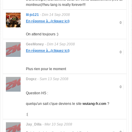
montreux)!!!wu tang is really forever!!!
lil-jo121
-
Dim 14 Sep 2008
En réponse à...(cliquez ici)
0
On attend toujours :)
GeeMoney
-
Dim 14 Sep 2008
En réponse à...(cliquez ici)
0
Plus rien pour le moment
Dogxz
-
Sam 13 Sep 2008
0
Question HS :
quelqu'un sait c'que deviens le site
wutang-fr.com
?
:(
Jay_Dilla
-
Mer 10 Sep 2008