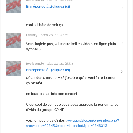
iwelcom.tv
-
Lun 28 Jul 2008
En réponse à...(cliquez ici)
0
cool j'ai hâte de voir ça
Oldirty
-
Sam 26 Jul 2008
0
Vous inqiété pas jvai mettre kelkes vidéos en ligne pluto
sympa! ;)
iwelcom.tv
-
Mar 22 Jul 2008
En réponse à...(cliquez ici)
0
c'était des cams de Mk2 j'espère qu'ils vont faire tourner
ça bientôt.
en tous les cas très bon concert.
C'est cool de voir que vous avez apprécié la performance
d'Akin du groupe CYNE.
voici un peu plus d'infos :
www.rap2k.com/one/index.php?
showtopic=33845&mode=threaded&pid=1846313