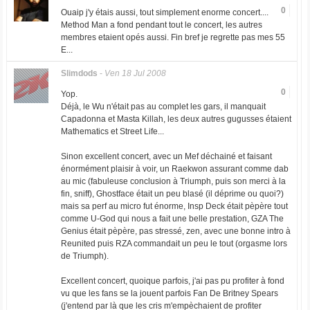
0
Ouaip j'y étais aussi, tout simplement enorme concert....
Method Man a fond pendant tout le concert, les autres
membres etaient opés aussi. Fin bref je regrette pas mes 55
E...
Slimdods
-
Ven 18 Jul 2008
0
Yop.
Déjà, le Wu n'était pas au complet les gars, il manquait
Capadonna et Masta Killah, les deux autres gugusses étaient
Mathematics et Street Life...
Sinon excellent concert, avec un Mef déchainé et faisant
énormément plaisir à voir, un Raekwon assurant comme dab
au mic (fabuleuse conclusion à Triumph, puis son merci à la
fin, sniff), Ghostface était un peu blasé (il déprime ou quoi?)
mais sa perf au micro fut énorme, Insp Deck était pèpère tout
comme U-God qui nous a fait une belle prestation, GZA The
Genius était pèpère, pas stressé, zen, avec une bonne intro à
Reunited puis RZA commandait un peu le tout (orgasme lors
de Triumph).
Excellent concert, quoique parfois, j'ai pas pu profiter à fond
vu que les fans se la jouent parfois Fan De Britney Spears
(j'entend par là que les cris m'empèchaient de profiter