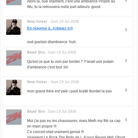
0
Alors la, oué vraiment, c'est une ambiance Propre au
Wu, tu la retrouvera nulle part ailleurs :good:
New Yorker
-
Sam 19 Jul 2008
En réponse à...(cliquez ici)
0
oué jparlais dlambiance :huh:
Blunt' Bro
-
Sam 19 Jul 2008
0
Qu'est ce que tu vois par bordel ? Y'avait une putain
d'ambiance c'est tout :lol:
New Yorker
-
Sam 19 Jul 2008
0
mon grand frére est yalé i paré kcété lbordel la bas
Blunt' Bro
-
Sam 19 Jul 2008
0
Moi j'ai pas eu les chaussures, mais Meth ma filé sa cap
en main propre !!!
Ce concert etait vraiment genial !!!
Vivement Le Rock The Bells de L.A pour Revoir Mef, Ghost,