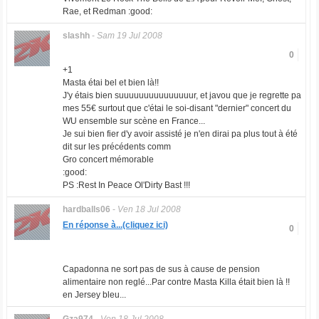
Rae, et Redman :good:
slashh
-
Sam 19 Jul 2008
0
+1
Masta étai bel et bien là!!
J'y étais bien suuuuuuuuuuuuuuur, et javou que je regrette pa
mes 55€ surtout que c'étai le soi-disant "dernier" concert du
WU ensemble sur scène en France...
Je sui bien fier d'y avoir assisté je n'en dirai pa plus tout à été
dit sur les précédents comm
Gro concert mémorable
:good:
PS :Rest In Peace Ol'Dirty Bast !!!
hardballs06
-
Ven 18 Jul 2008
En réponse à...(cliquez ici)
0
Capadonna ne sort pas de sus à cause de pension
alimentaire non reglé...Par contre Masta Killa était bien là !!
en Jersey bleu...