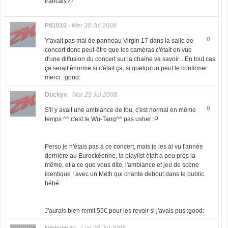
francais??
Ptl1010
-
Mer 30 Jul 2008
0
Y'avait pas mal de panneau Virgin 17 dans la salle de
concert donc peut-être que les caméras c'était en vue
d'une diffusion du concert sur la chaine va savoir... En tout cas
ça serait énorme si c'était ça, si quelqu'un peut le confirmer
merci. :good:
Duckyx
-
Mar 29 Jul 2008
0
S'il y avait une ambiance de fou, c'est normal en même
temps ^^ c'est le Wu-Tang^^ pas usher :P
Perso je n'étais pas a ce concert, mais je les ai vu l'année
dernière au Eurockéenne, la playlist était a peu près la
même, et a ce que vous dite, l'ambiance et jeu de scène
identique ! avec un Meth qui chante debout dans le public
héhé.
J'aurais bien remit 55€ pour les revoir si j'avais pus :good: