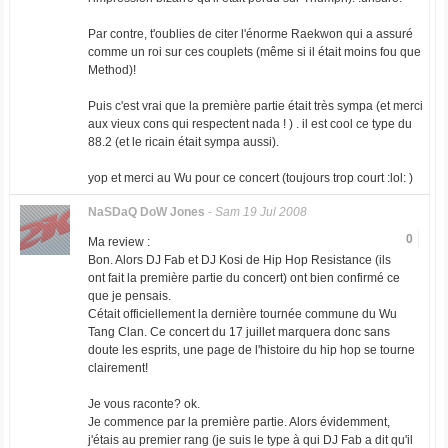
Par contre, t'oublies de citer l'énorme Raekwon qui a assuré
comme un roi sur ces couplets (même si il était moins fou que
Method)!
Puis c'est vrai que la première partie était très sympa (et merci
aux vieux cons qui respectent nada ! ) . il est cool ce type du
88.2 (et le ricain était sympa aussi).
yop et merci au Wu pour ce concert (toujours trop court :lol: )
NaSDaQ DoW Jones
-
Sam 19 Jul 2008
0
Ma review :
Bon. Alors DJ Fab et DJ Kosi de Hip Hop Resistance (ils
ont fait la première partie du concert) ont bien confirmé ce
que je pensais.
Cétait officiellement la dernière tournée commune du Wu
Tang Clan. Ce concert du 17 juillet marquera donc sans
doute les esprits, une page de l'histoire du hip hop se tourne
clairement!
Je vous raconte? ok.
Je commence par la première partie. Alors évidemment,
j'étais au premier rang (je suis le type à qui DJ Fab a dit qu'il