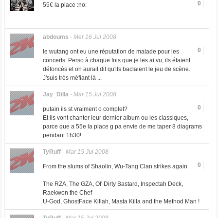
0
55€ la place :no:
abdoums
-
Mer 16 Jul 2008
0
le wutang ont eu une réputation de malade pour les
concerts. Perso à chaque fois que je les ai vu, ils étaient
défoncés et on aurait dit qu'ils baclaient le jeu de scène.
J'suis très méfiant là ...
Jay_Dilla
-
Mar 15 Jul 2008
0
putain ils st vraiment o complet?
Et ils vont chanter leur dernier album ou les classiques,
parce que a 55e la place g pa envie de me taper 8 diagrams
pendant 1h30!
TyRuff
-
Mar 15 Jul 2008
0
From the slums of Shaolin, Wu-Tang Clan strikes again
The RZA, The GZA, Ol' Dirty Bastard, Inspectah Deck,
Raekwon the Chef
U-God, GhostFace Killah, Masta Killa and the Method Man !