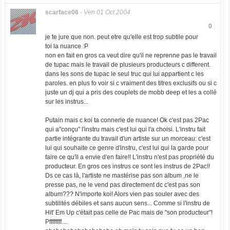
scarface06
-
Ven 01 Oct 2004
0
je te jure que non. peut etre qu'elle est trop subtile pour
toi la nuance :P
non en fait en gros ca veut dire qu'il ne reprenne pas le travail
de tupac mais le travail de plusieurs producteurs c different.
dans les sons de tupac le seul truc qui lui appartient c les
paroles. en plus fo voir si c vraiment des titres exclusifs ou si c
juste un dj qui a pris des couplets de mobb deep et les a collé
sur les instrus...
Putain mais c koi ta connerie de nuance! Ok c'est pas 2Pac
qui a"conçu" l'instru mais c'est lui qui l'a choisi. L'instru fait
partie intégrante du travail d'un artiste sur un morceau: c'est
lui qui souhaite ce genre d'instru, c'est lui qui la garde pour
faire ce qu'il a envie d'en faire!! L'instru n'est pas propriété du
producteur. En gros ces instrus ce sont les instrus de 2Pac!!
Ds ce cas là, l'artiste ne mastérise pas son album ,ne le
presse pas, ne le vend pas directement dc c'est pas son
album??? N'importe koi! Alors vien pas souler avec des
subtilités débiles et sans aucun sens... Comme si l'instru de
Hit' Em Up c'était pas celle de Pac mais de "son producteur"!
Pffffffff....