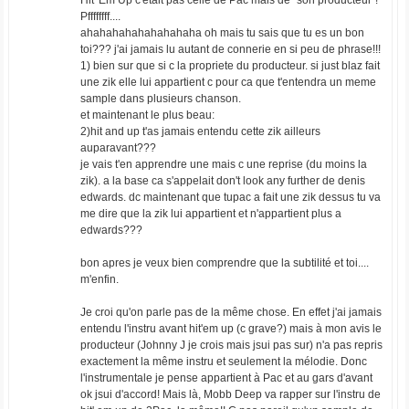
Hit' Em Up c'était pas celle de Pac mais de "son producteur"!
Pffffffff....
ahahahahahahahahaha oh mais tu sais que tu es un bon
toi??? j'ai jamais lu autant de connerie en si peu de phrase!!!
1) bien sur que si c la propriete du producteur. si just blaz fait
une zik elle lui appartient c pour ca que t'entendra un meme
sample dans plusieurs chanson.
et maintenant le plus beau:
2)hit and up t'as jamais entendu cette zik ailleurs
auparavant???
je vais t'en apprendre une mais c une reprise (du moins la
zik). a la base ca s'appelait don't look any further de denis
edwards. dc maintenant que tupac a fait une zik dessus tu va
me dire que la zik lui appartient et n'appartient plus a
edwards???
bon apres je veux bien comprendre que la subtilité et toi....
m'enfin.
Je croi qu'on parle pas de la même chose. En effet j'ai jamais
entendu l'instru avant hit'em up (c grave?) mais à mon avis le
producteur (Johnny J je crois mais jsui pas sur) n'a pas repris
exactement la même instru et seulement la mélodie. Donc
l'instrumentale je pense appartient à Pac et au gars d'avant
ok jsui d'accord! Mais là, Mobb Deep va rapper sur l'instru de