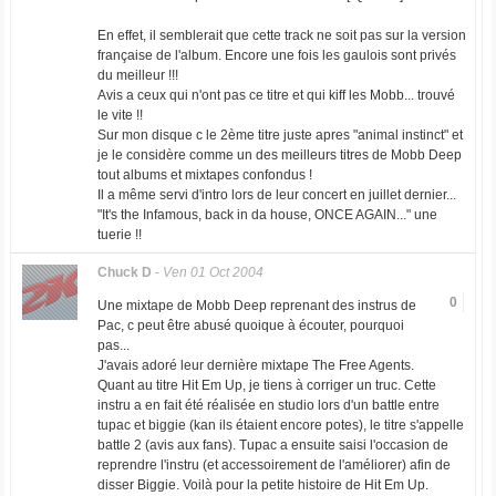
En effet, il semblerait que cette track ne soit pas sur la version
française de l'album. Encore une fois les gaulois sont privés
du meilleur !!!
Avis a ceux qui n'ont pas ce titre et qui kiff les Mobb... trouvé
le vite !!
Sur mon disque c le 2ème titre juste apres "animal instinct" et
je le considère comme un des meilleurs titres de Mobb Deep
tout albums et mixtapes confondus !
Il a même servi d'intro lors de leur concert en juillet dernier...
"It's the Infamous, back in da house, ONCE AGAIN..." une
tuerie !!
Chuck D
-
Ven 01 Oct 2004
0
Une mixtape de Mobb Deep reprenant des instrus de
Pac, c peut être abusé quoique à écouter, pourquoi
pas...
J'avais adoré leur dernière mixtape The Free Agents.
Quant au titre Hit Em Up, je tiens à corriger un truc. Cette
instru a en fait été réalisée en studio lors d'un battle entre
tupac et biggie (kan ils étaient encore potes), le titre s'appelle
battle 2 (avis aux fans). Tupac a ensuite saisi l'occasion de
reprendre l'instru (et accessoirement de l'améliorer) afin de
disser Biggie. Voilà pour la petite histoire de Hit Em Up.