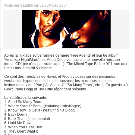
Posté par
Sagittarius
Jeu 30 Sep 2004
Après la mixtape sortie l'année dernière 'Free Agents' et leur 6e album
'Amerikaz NightMare', les Mobb Deep vont sortir une nouvelle "mixtape
format CD" (ce n'est pas vraie tape...). 'The Mixed Tape Before 9/11' sort aux
Etats Unis le mardi 5 Octobre.
Ce sont des freestyles de Havoc et Prodigy posés sur des musiques
westcoasts hyper connus. Le plus souvent, les musiques sont des
instrumentaux de 2Pac ("All About U", "So Many Tears", etc...). En guests, 40
Glocc, Nate Dogg et The Little répondent présents.
La tracklist est la suivante:
1. Shed So Many Tears
2. Where Stars R Born - (featuring Little/Illagee)
3. Know How To Get It - (featuring 40 Glocc)
4. Back Down
5. Back That - (instrumental)
6. Hold Me Down
7. When You Hear That
8. They Don't Want It