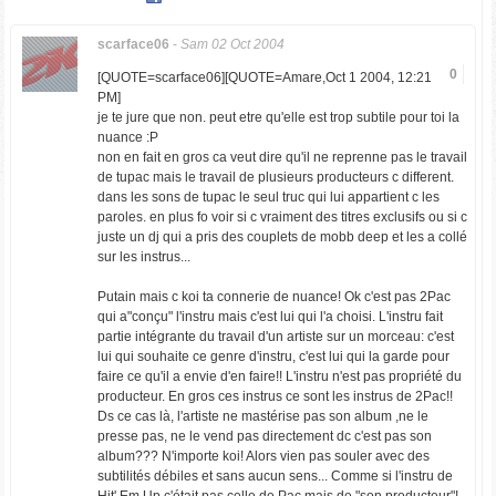
scarface06
-
Sam 02 Oct 2004
0
[QUOTE=scarface06][QUOTE=Amare,Oct 1 2004, 12:21
PM]
je te jure que non. peut etre qu'elle est trop subtile pour toi la
nuance :P
non en fait en gros ca veut dire qu'il ne reprenne pas le travail
de tupac mais le travail de plusieurs producteurs c different.
dans les sons de tupac le seul truc qui lui appartient c les
paroles. en plus fo voir si c vraiment des titres exclusifs ou si c
juste un dj qui a pris des couplets de mobb deep et les a collé
sur les instrus...
Putain mais c koi ta connerie de nuance! Ok c'est pas 2Pac
qui a"conçu" l'instru mais c'est lui qui l'a choisi. L'instru fait
partie intégrante du travail d'un artiste sur un morceau: c'est
lui qui souhaite ce genre d'instru, c'est lui qui la garde pour
faire ce qu'il a envie d'en faire!! L'instru n'est pas propriété du
producteur. En gros ces instrus ce sont les instrus de 2Pac!!
Ds ce cas là, l'artiste ne mastérise pas son album ,ne le
presse pas, ne le vend pas directement dc c'est pas son
album??? N'importe koi! Alors vien pas souler avec des
subtilités débiles et sans aucun sens... Comme si l'instru de