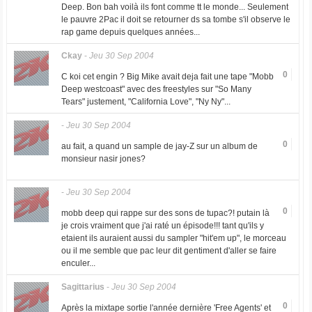
Deep. Bon bah voilà ils font comme tt le monde... Seulement
le pauvre 2Pac il doit se retourner ds sa tombe s'il observe le
rap game depuis quelques années...
Ckay
-
Jeu 30 Sep 2004
0
C koi cet engin ? Big Mike avait deja fait une tape "Mobb
Deep westcoast" avec des freestyles sur "So Many
Tears" justement, "California Love", "Ny Ny"...
-
Jeu 30 Sep 2004
0
au fait, a quand un sample de jay-Z sur un album de
monsieur nasir jones?
-
Jeu 30 Sep 2004
0
mobb deep qui rappe sur des sons de tupac?! putain là
je crois vraiment que j'ai raté un épisode!!! tant qu'ils y
etaient ils auraient aussi du sampler "hit'em up", le morceau
ou il me semble que pac leur dit gentiment d'aller se faire
enculer...
Sagittarius
-
Jeu 30 Sep 2004
0
Après la mixtape sortie l'année dernière 'Free Agents' et