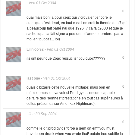
-
Ven 01 Oct 2004
0
ouai mais bon là pour ceux qui y croyaient encore je
crois que c'est dead, en tout cas si on croit la theorie des 7 qui
a beaucoup fait parlé (vu que 1996+7 ca fait 2003 et que je
sache tupac a fait signe a personne l'annee derniere, pas a
moi en tout cas... lol)
Lil nico 92
-
Ven 01 Oct 2004
0
ils ont peur que 2pac ressucitent ou quoi??????
last one
-
Ven 01 Oct 2004
0
ouais c bizarre cette nouvelle mixtape: mais bon en
même temps, on va voir si Prodigy est encore capable
de faire des "bonnes" prestations(en tout cas supérieures à
celles présentes sur Amerikaz Nightmare).
-
Jeu 30 Sep 2004
0
comme le dit prodigy ds "drop a gem on em" you must
have been drunk when you wrote that! putain trop subtile la