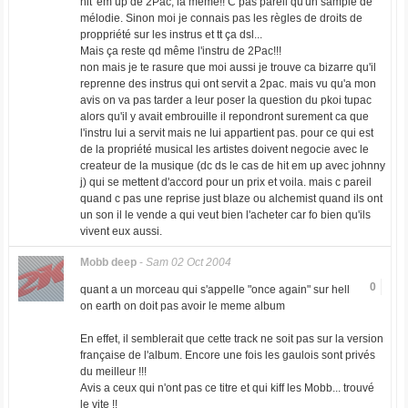
hit' em up de 2Pac, la même!! C pas pareil qu'un sample de
mélodie. Sinon moi je connais pas les règles de droits de
proppriété sur les instrus et tt ça dsl...
Mais ça reste qd même l'instru de 2Pac!!!
non mais je te rasure que moi aussi je trouve ca bizarre qu'il
reprenne des instrus qui ont servit a 2pac. mais vu qu'a mon
avis on va pas tarder a leur poser la question du pkoi tupac
alors qu'il y avait embrouille il repondront surement ca que
l'instru lui a servit mais ne lui appartient pas. pour ce qui est
de la propriété musical les artistes doivent negocie avec le
createur de la musique (dc ds le cas de hit em up avec johnny
j) qui se mettent d'accord pour un prix et voila. mais c pareil
quand c pas une reprise just blaze ou alchemist quand ils ont
un son il le vende a qui veut bien l'acheter car fo bien qu'ils
vivent eux aussi.
Mobb deep
-
Sam 02 Oct 2004
0
quant a un morceau qui s'appelle "once again" sur hell
on earth on doit pas avoir le meme album
En effet, il semblerait que cette track ne soit pas sur la version
française de l'album. Encore une fois les gaulois sont privés
du meilleur !!!
Avis a ceux qui n'ont pas ce titre et qui kiff les Mobb... trouvé
le vite !!