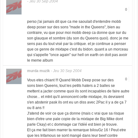
-
Jeu 30 Sep 2004
0
perso j'ai jamais dit que ca me saoulait d'entendre mobb
deep poser sur des sons "made in the Queens", bien au
contraire, vu que pour moi mobb deep ca donne que sur du
son glauque et sombre (du son du Queens quoi). donc je me
sens pas du tout visé par ta critique. et je continue a penser
que ce genre de mixtape c'est du bidon. quant a un morceau
qui s'appelle "once again" sur hell on earth on doit pas avoir
le meme album
murda muzik
-
Jeu 30 Sep 2004
0
Vous etes chiant !!! Quand Mobb Deep pose sur des
sons bien Queens, tout les petits haters a 2 balles se
mettent a jacter comme quoi ils sont incapables de faire autre
chose... et mtnt qu'il annoncent cette mixtape, ils devraient
s'en abstenir pask ils ont eu un diss avec 2Pac il y a de ça 7
ou 8 ans !!
J'atend de voir ce que ça donne (mais c vrai que sa risque
bien d'etre une pale copie de la mixtape de Big Mike dont
parle Ckay) et c dommage car l'idéé est bien je trouve.
Et ça me fait bien marrer ta remarque bilouGz 16 ! Peut etre
que les Infamous se sont mangé dans leur beef contre