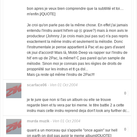
bon apres je veux bien comprendre que la subtilité et toi....
m'enfin.[/QUOTE]
Je croi qu'on parle pas de la même chose. En effet j'ai jamais
entendu l'instru avant hit'em up (c grave?) mais à mon avis le
producteur (Johnny J je crois mais jsui pas sur) n'a pas repris
exactement la même instru et seulement la mélodie. Donc
l'instrumentale je pense appartient à Pac et au gars d'avant
ok jsui d'accord! Mais là, Mobb Deep va rapper sur l'instru de
hit' em up de 2Pac, la même!! C pas pareil qu'un sample de
mélodie. Sinon moi je connais pas les règles de droits de
proppriété sur les instrus et tt ça dsl...
Mais ça reste qd même l'instru de 2Pac!!!
scarface06
-
Ven 01 Oct 2004
0
je te jure que non si t'as un album ou elle se trouve
regarde bien et tu vera par toi meme. le titre battle 2 a cette
instru mais cette instru reprend deja don't look any further dc...
murda muzik
-
Ven 01 Oct 2004
0
quant a un morceau qui s'appelle "once again" sur hell
on earth on doit pas avoir le meme album[/QUOTE]