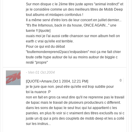
Sur mon disque c le 2ème titre juste apres "animal instinct" et
je le considère comme un des meilleurs titres de Mobb Deep
tout albums et mixtapes confondus !
Il a même servi d'intro lors de leur concert en juillet dernier...
"It's the Infamous, back in da house, ONCE AGAIN..." une
tuerie !! [/quote]
ouais moi je l'ai aussi cette chanson sur mon album hell on
earth c vrai qu'elle est terrible.
Pour ce qui est du débat
"toutlemondereprend2pacc'estpasbien" moi ça me fait chier
toute cette hype autour de lui au moins autour de biggie c
resté "propre"
-
Ven 01 Oct 2004
0
[QUOTE=Amare,Oct 1 2004, 12:21 PM]
je te jure que non. peut etre qu'elle est trop subtile pour
toi la nuance :P
non en fait en gros ca veut dire qu'il ne reprenne pas le travail
de tupac mais le travail de plusieurs producteurs c different.
dans les sons de tupac le seul truc qui lui appartient c les
paroles. en plus fo voir si c vraiment des titres exclusifs ou si c
juste un dj qui a pris des couplets de mobb deep et les a collé
sur les instrus...