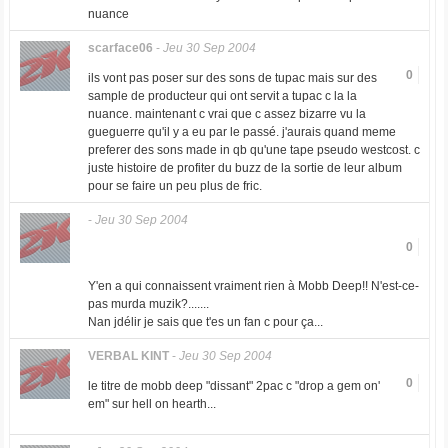
nuance
scarface06
-
Jeu 30 Sep 2004
0
ils vont pas poser sur des sons de tupac mais sur des
sample de producteur qui ont servit a tupac c la la
nuance. maintenant c vrai que c assez bizarre vu la
gueguerre qu'il y a eu par le passé. j'aurais quand meme
preferer des sons made in qb qu'une tape pseudo westcost. c
juste histoire de profiter du buzz de la sortie de leur album
pour se faire un peu plus de fric.
-
Jeu 30 Sep 2004
0
Y'en a qui connaissent vraiment rien à Mobb Deep!! N'est-ce-
pas murda muzik?.......
Nan jdélir je sais que t'es un fan c pour ça...
VERBAL KINT
-
Jeu 30 Sep 2004
0
le titre de mobb deep "dissant" 2pac c "drop a gem on'
em" sur hell on hearth...