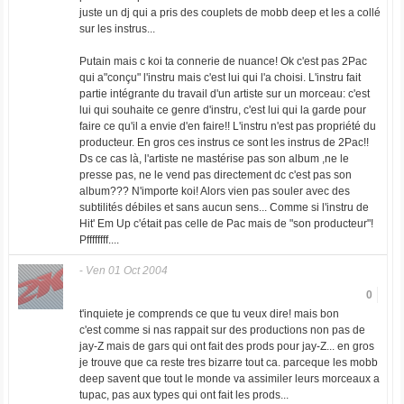
juste un dj qui a pris des couplets de mobb deep et les a collé
sur les instrus...
Putain mais c koi ta connerie de nuance! Ok c'est pas 2Pac
qui a"conçu" l'instru mais c'est lui qui l'a choisi. L'instru fait
partie intégrante du travail d'un artiste sur un morceau: c'est
lui qui souhaite ce genre d'instru, c'est lui qui la garde pour
faire ce qu'il a envie d'en faire!! L'instru n'est pas propriété du
producteur. En gros ces instrus ce sont les instrus de 2Pac!!
Ds ce cas là, l'artiste ne mastérise pas son album ,ne le
presse pas, ne le vend pas directement dc c'est pas son
album??? N'importe koi! Alors vien pas souler avec des
subtilités débiles et sans aucun sens... Comme si l'instru de
Hit' Em Up c'était pas celle de Pac mais de "son producteur"!
Pffffffff....
-
Ven 01 Oct 2004
0
t'inquiete je comprends ce que tu veux dire! mais bon
c'est comme si nas rappait sur des productions non pas de
jay-Z mais de gars qui ont fait des prods pour jay-Z... en gros
je trouve que ca reste tres bizarre tout ca. parceque les mobb
deep savent que tout le monde va assimiler leurs morceaux a
tupac, pas aux types qui ont fait les prods...