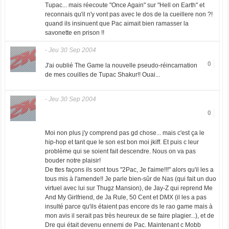
Tupac... mais réecoute "Once Again" sur "Hell on Earth" et
reconnais qu'il n'y vont pas avec le dos de la cueillere non ?!
quand ils insinuent que Pac aimait bien ramasser la
savonette en prison !!
-
Jeu 30 Sep 2004
0
J'ai oublié The Game la nouvelle pseudo-réincarnation
de mes couilles de Tupac Shakur!! Ouai...
-
Jeu 30 Sep 2004
0
Moi non plus j'y comprend pas gd chose... mais c'est ça le
hip-hop et tant que le son est bon moi jkiff. Et puis c leur
problème qui se soient fait descendre. Nous on va pas
bouder notre plaisir!
De ttes façons ils sont tous "2Pac, Je t'aime!!!" alors qu'il les a
tous mis à l'amende!! Je parle bien-sûr de Nas (qui fait un duo
virtuel avec lui sur Thugz Mansion), de Jay-Z qui reprend Me
And My Girlfriend, de Ja Rule, 50 Cent et DMX (il les a pas
insulté parce qu'ils étaient pas encore ds le rao game mais à
mon avis il serait pas très heureux de se faire plagier...), et de
Dre qui était devenu ennemi de Pac. Maintenant c Mobb