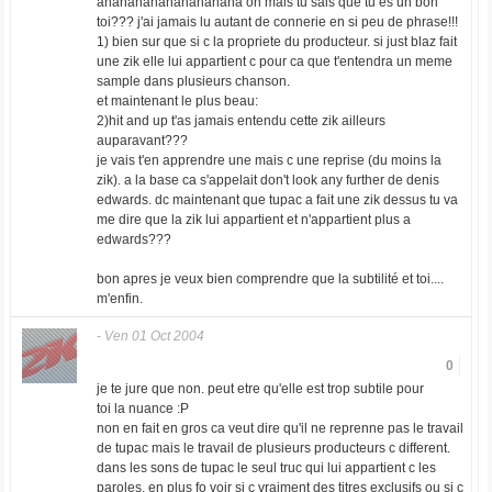
ahahahahahahahahaha oh mais tu sais que tu es un bon
toi??? j'ai jamais lu autant de connerie en si peu de phrase!!!
1) bien sur que si c la propriete du producteur. si just blaz fait
une zik elle lui appartient c pour ca que t'entendra un meme
sample dans plusieurs chanson.
et maintenant le plus beau:
2)hit and up t'as jamais entendu cette zik ailleurs
auparavant???
je vais t'en apprendre une mais c une reprise (du moins la
zik). a la base ca s'appelait don't look any further de denis
edwards. dc maintenant que tupac a fait une zik dessus tu va
me dire que la zik lui appartient et n'appartient plus a
edwards???
bon apres je veux bien comprendre que la subtilité et toi....
m'enfin.
-
Ven 01 Oct 2004
0
je te jure que non. peut etre qu'elle est trop subtile pour
toi la nuance :P
non en fait en gros ca veut dire qu'il ne reprenne pas le travail
de tupac mais le travail de plusieurs producteurs c different.
dans les sons de tupac le seul truc qui lui appartient c les
paroles. en plus fo voir si c vraiment des titres exclusifs ou si c