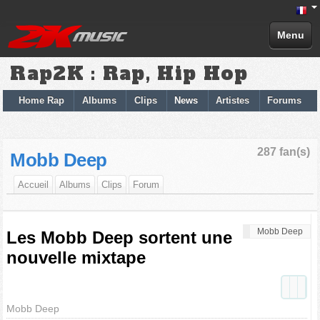
Menu
Rap2K : Rap, Hip Hop
Home Rap
Albums
Clips
News
Artistes
Forums
287 fan(s)
Mobb Deep
Accueil
Albums
Clips
Forum
Mobb Deep
Les Mobb Deep sortent une
nouvelle mixtape
Mobb Deep