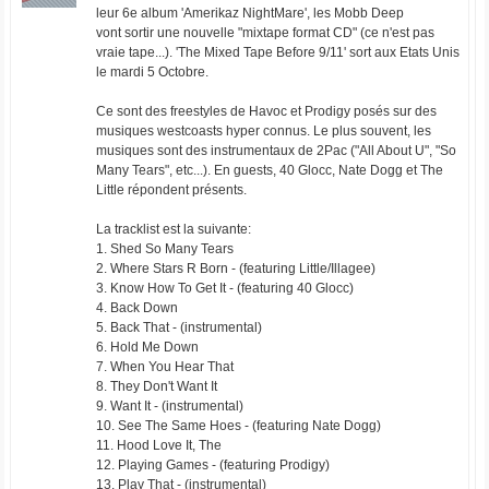
leur 6e album 'Amerikaz NightMare', les Mobb Deep
vont sortir une nouvelle "mixtape format CD" (ce n'est pas
vraie tape...). 'The Mixed Tape Before 9/11' sort aux Etats Unis
le mardi 5 Octobre.
Ce sont des freestyles de Havoc et Prodigy posés sur des
musiques westcoasts hyper connus. Le plus souvent, les
musiques sont des instrumentaux de 2Pac ("All About U", "So
Many Tears", etc...). En guests, 40 Glocc, Nate Dogg et The
Little répondent présents.
La tracklist est la suivante:
1. Shed So Many Tears
2. Where Stars R Born - (featuring Little/Illagee)
3. Know How To Get It - (featuring 40 Glocc)
4. Back Down
5. Back That - (instrumental)
6. Hold Me Down
7. When You Hear That
8. They Don't Want It
9. Want It - (instrumental)
10. See The Same Hoes - (featuring Nate Dogg)
11. Hood Love It, The
12. Playing Games - (featuring Prodigy)
13. Play That - (instrumental)