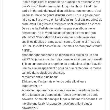
Putain mais c koi ta connerie de nuance! Ok c'est pas 2Pac
qui a"conçu" l'instru mais c'est lui qui l'a choisi. L'instru fait
partie intégrante du travail d'un artiste sur un morceau: c'est
lui qui souhaite ce genre d'instru, c'est lui qui la garde pour
faire ce qu'il a envie d'en faire!! L'instru n'est pas propriété du
producteur. En gros ces instrus ce sont les instrus de 2Pac!!
Ds ce cas là, l'artiste ne mastérise pas son album ,ne le
presse pas, ne le vend pas directement dc c'est pas son
album??? N'importe koi! Alors vien pas souler avec des
subtilités débiles et sans aucun sens... Comme si l'instru de
Hit' Em Up c'était pas celle de Pac mais de "son producteur"!
Pffffffff....
ahahahahahahahahaha oh mais tu sais que tu es un bon
toi??? j'ai jamais lu autant de connerie en si peu de phrase!!!
1) bien sur que si c la propriete du producteur. si just blaz fait
une zik elle lui appartient c pour ca que t'entendra un meme
sample dans plusieurs chanson.
et maintenant le plus beau:
2)hit and up t'as jamais entendu cette zik ailleurs
auparavant???
je vais t'en apprendre une mais c une reprise (du moins la
zik). a la base ca s'appelait don't look any further de denis
edwards. dc maintenant que tupac a fait une zik dessus tu va
me dire que la zik lui appartient et n'appartient plus a
edwards???