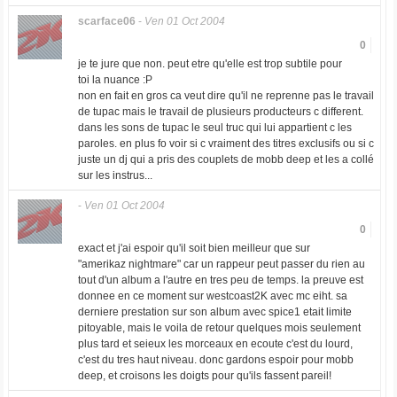
scarface06
-
Ven 01 Oct 2004
0
je te jure que non. peut etre qu'elle est trop subtile pour
toi la nuance :P
non en fait en gros ca veut dire qu'il ne reprenne pas le travail
de tupac mais le travail de plusieurs producteurs c different.
dans les sons de tupac le seul truc qui lui appartient c les
paroles. en plus fo voir si c vraiment des titres exclusifs ou si c
juste un dj qui a pris des couplets de mobb deep et les a collé
sur les instrus...
-
Ven 01 Oct 2004
0
exact et j'ai espoir qu'il soit bien meilleur que sur
"amerikaz nightmare" car un rappeur peut passer du rien au
tout d'un album a l'autre en tres peu de temps. la preuve est
donnee en ce moment sur westcoast2K avec mc eiht. sa
derniere prestation sur son album avec spice1 etait limite
pitoyable, mais le voila de retour quelques mois seulement
plus tard et seieux les morceaux en ecoute c'est du lourd,
c'est du tres haut niveau. donc gardons espoir pour mobb
deep, et croisons les doigts pour qu'ils fassent pareil!