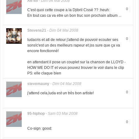
Ak-45
-
Dim 04 Mai 2008
0
C'est quoi cette coupe a la Djibril Cissé ?? :heuh:
En tout cas ca va etre un bon truc son prochain album ...
Stevens21
-
Dim 04 Mai 2008
0
ludacris et atl de retour j'attend de pouvoir ecouter ses
sons!c'est un des meilleurs rapeur et jss sure que ça va
encore fonctionné!
en attendant il pose un couplet sur la chanson de LLOYD -
HOW WE DO IT et vous pouvez trouver le voir dans le clip
PS: elle claque bien
stevemauny
-
Dim 04 Mai 2008
0
j'attend cela,luda est un trés bon artiste!
95-hiphop
-
Sam 03 Mai 2008
0
Co-sign :good: