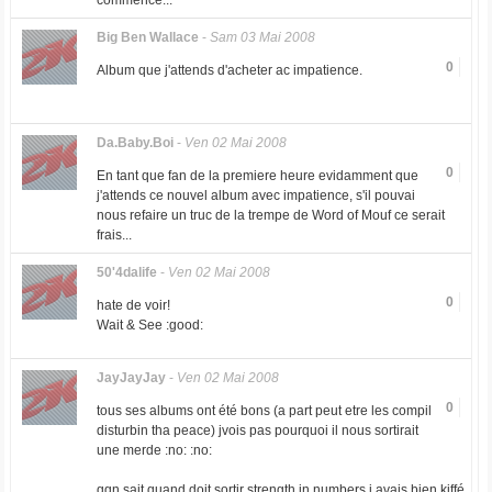
commence...
Big Ben Wallace
-
Sam 03 Mai 2008
0
Album que j'attends d'acheter ac impatience.
Da.Baby.Boi
-
Ven 02 Mai 2008
0
En tant que fan de la premiere heure evidamment que
j'attends ce nouvel album avec impatience, s'il pouvai
nous refaire un truc de la trempe de Word of Mouf ce serait
frais...
50'4dalife
-
Ven 02 Mai 2008
0
hate de voir!
Wait & See :good:
JayJayJay
-
Ven 02 Mai 2008
0
tous ses albums ont été bons (a part peut etre les compil
disturbin tha peace) jvois pas pourquoi il nous sortirait
une merde :no: :no:
qqn sait quand doit sortir strength in numbers j avais bien kiffé