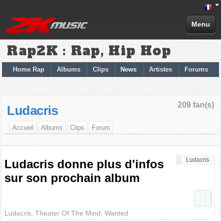
Menu
Rap2K : Rap, Hip Hop
Home Rap
Albums
Clips
News
Artistes
Forums
209 fan(s)
Ludacris
Accueil
Albums
Clips
Forum
Ludacris
Ludacris donne plus d'infos
sur son prochain album
Ludacris, Theater Of The Mind, Wanted