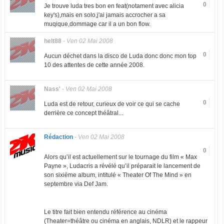
0
Je trouve luda tres bon en feat(notament avec alicia
key's),mais en solo,j'ai jamais accrocher a sa
muqique,dommage car il a un bon flow.
helt88
-
Ven 02 Mai 2008
0
Aucun déchet dans la disco de Luda donc donc mon top
10 des attentes de cette année 2008.
Nass'
-
Ven 02 Mai 2008
0
Luda est de retour, curieux de voir ce qui se cache
derrière ce concept théâtral...
Rédaction
-
Ven 02 Mai 2008
0
Alors qu’il est actuellement sur le tournage du film « Max
Payne », Ludacris a révélé qu’il préparait le lancement de
son sixième album, intitulé « Theater Of The Mind » en
septembre via Def Jam.
Le titre fait bien entendu référence au cinéma
(Theater=théâtre ou cinéma en anglais, NDLR) et le rappeur