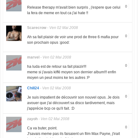
0
Release therapy m'avait bien surpris , j'espere que celui
la fera de meme en tout ca j'ai hate !!
Scarecrow
-
Ven 02 Mai 2008
0
Ah sa fait plaisir de voir une prod de three 6 mafia pour
son prochain opus :good:
marvel
-
Ven 02 Mai 2008
0
ha luda est de retour sa fait plaizir!!!
meme si j'avais kiffé moyen son dernier album!!! enfin
moyen un peut moins ke les autres :P
Chill24
-
Ven 02 Mai 2008
0
Je suis impatient de découvrir son nouvel opus. Je dois
avouer que j'ai découvert sa disco tardivement, mais
j'apprécie bcp ce qu'il fait. :D
zayoh
-
Ven 02 Mai 2008
0
Ca va buter, point.
J'savais meme pas ils faisaient un film Max Payne, j'irait