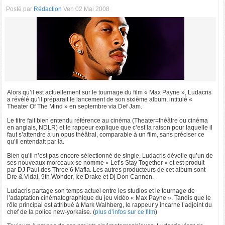
Posté par
Rédaction
Ven 02 Mai 2008
Alors qu’il est actuellement sur le tournage du film « Max Payne », Ludacris
a révélé qu’il préparait le lancement de son sixième album, intitulé «
Theater Of The Mind » en septembre via Def Jam.
Le titre fait bien entendu référence au cinéma (Theater=théâtre ou cinéma
en anglais, NDLR) et le rappeur explique que c’est la raison pour laquelle il
faut s’attendre à un opus théâtral, comparable à un film, sans préciser ce
qu’il entendait par là.
Bien qu’il n’est pas encore sélectionné de single, Ludacris dévoile qu’un de
ses nouveaux morceaux se nomme « Let’s Stay Together » et est produit
par DJ Paul des Three 6 Mafia. Les autres producteurs de cet album sont
Dre & Vidal, 9th Wonder, Ice Drake et Dj Don Cannon.
Ludacris partage son temps actuel entre les studios et le tournage de
l’adaptation cinématographique du jeu vidéo « Max Payne ». Tandis que le
rôle principal est attribué à Mark Walhberg, le rappeur y incarne l’adjoint du
chef de la police new-yorkaise. (
plus d’infos sur ce film
)