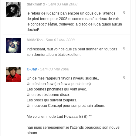
darkman x
-
Sam 03 Mai 2008
0
le retour de ludacris bah encore un opus que j'attends
de pied ferme pour 2008!et comme nass' curieux de voir
le concept théàtral. :rolleyes: la disco de luda quasi aucun
dechet!
MrMeToo
-
Sam 03 Mai 2008
0
Intéressant, faut voir ce que ça peut donner, en tout cas
son dernier album était excellent.
C-Jay
-
Sam 03 Mai 2008
0
Un de mes rappeurs favoris niveau sudiste..
Un très bon flow (un flow a punchlines).
Les bonnes pnchlines qui vont avec.
Une très très bonne disco.
Les prods qui suivent toujours.
Un nouveau Concept pour son prochain album.
Me voici en mode Lud Powaaa' B) B) ^^
nan mais sérieusement je l'attends beaucoup son nouvel
album.