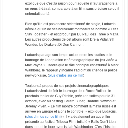
explique que c’est la raison pour laquelle il faut s’attendre à
un opus théâtral, comparable à un film, sans préciser ce qu’il
entendait par là.
Bien qu’il n’est pas encore sélectionné de single, Ludacris
dévoile qu’un de ses nouveaux morceaux se nomme « Let’s
Stay Together » et est produit par DJ Paul des Three 6 Mafia.
Les autres producteurs de cet album sont Dre & Vidal, 9th
Wonder, Ice Drake et Dj Don Cannon.
Ludacris partage son temps actuel entre les studios et le
tournage de l’adaptation cinématographique du jeu vidéo «
Max Payne ». Tandis que le rôle principal est attribué à Mark
Walhberg, le rappeur y incarne l’adjoint du chef de la police
new-yorkaise. (
plus d’infos sur ce film
)
Toujours à propos de ses projets cinématographiques,
Ludacris vient de finir le tournage de « RocknRolla », le
prochain thriller de Guy Ritchie, prévu en salles pour le 31
octobre, avec au casting Gerard Butler, Thandie Newton et
Jeremy Piven. « Le film montre comment la mafia russe est
arrivée en Europe et a pris le contrôle, » explique Ludacris.
(
plus d’infos sur ce film
) « Il y a également un autre film
présenté au festival Tribeca Film, intitulé « Balls Don’t Lie »
dans lequel je joue avec Isaiah Washington. C’est l’histoire