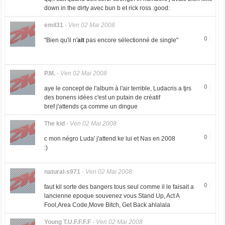
down in the dirty avec bun b et rick ross :good:
emil31
-
Ven 02 Mai 2008
0
"Bien qu'il n'
ait
pas encore sélectionné de single"
P.M.
-
Ven 02 Mai 2008
0
aye le concept de l'album à l'air terrible, Ludacris a tjrs
des bonens idées c'est un putain de créatif
bref j'attends ça comme un dingue
The kid
-
Ven 02 Mai 2008
0
c mon négro Luda' j'attend ke lui et Nas en 2008
:)
natural-s971
-
Ven 02 Mai 2008
0
faut kil sorte des bangers tous seul comme il le faisait a
lancienne epoque souvenez vous Stand Up, Act A
Fool,Area Code,Move Bitch, Get Back ahlalala
Young T.U.F.F.F.F
-
Ven 02 Mai 2008