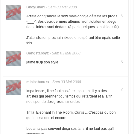
BboyGhani
-
Sam 03 Mai 2008
0
Artiste dont j'adore le flow mais dont je déteste les prods
-___-'. Ses deux derniers albums m'ont totalement déçu,
rien d'intéressant dedans (à part quelques sons bien sûr).
J'attends son prochain skeud en espérant être épaté cette
fois.
Gangstaboyz
-
Sam 03 Mai 2008
0
jaime trOp son style
minibabtou :x
-
Sam 03 Mai 2008
0
Impatience , il ne faut pas être impatient, il y a des
artistes qui prennent du temps qui retardent et a la fin
nous ponde des grosses merdes !
Trilla, Elephant In The Room, Curtis ... C'est pas du bon
quelques sons et encore.
Luda n'a pas souvent déçu ses fans, il ne faut pas qu'il