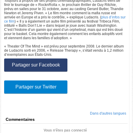
Toujours à propos de ses projets cinématographiques, Ludacris vient de
finir le tournage de « RocknRolla », le prochain thriller de Guy Ritchie,
prévu en salles pour le 31 octobre, avec au casting Gerard Butler, Thandie
Newton et Jeremy Piven. « Le film montre comment la mafia russe est
arrivée en Europe et a pris le contrôle, » explique Ludacris. (
plus d’infos sur
ce film
) « Il y a également un autre film présenté au festival Tribeca Film,
intitulé « Balls Don’t Lie » dans lequel je joue avec Isaiah Washington.
C’est l’histoire d’un gamin qui vient d’un orphelinat, mais qui est très doué
pour le basket. Cela montre également comment les enfants adoptifs vont
et viennent dans les familles d’adoption. »
« Theater Of The Mind » est prévu pour septembre 2008. Le dernier album
de Ludacris sorti en 2006, « Release Therapy », s’était vendu à 1,2 million
d’exemplaires aux États-Unis.
Partager sur Facebook
Partager sur Twitter
Dans d'autres langues
Commentaires
Vous n'êtes pas connecté