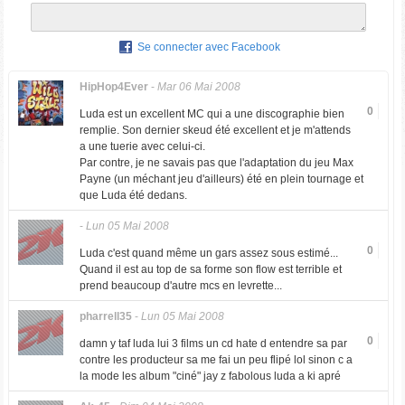
Se connecter avec Facebook
HipHop4Ever
-
Mar 06 Mai 2008
0
Luda est un excellent MC qui a une discographie bien
remplie. Son dernier skeud été excellent et je m'attends
a une tuerie avec celui-ci.
Par contre, je ne savais pas que l'adaptation du jeu Max
Payne (un méchant jeu d'ailleurs) été en plein tournage et
que Luda été dedans.
-
Lun 05 Mai 2008
0
Luda c'est quand même un gars assez sous estimé...
Quand il est au top de sa forme son flow est terrible et
prend beaucoup d'autre mcs en levrette...
pharrell35
-
Lun 05 Mai 2008
0
damn y taf luda lui 3 films un cd hate d entendre sa par
contre les producteur sa me fai un peu flipé lol sinon c a
la mode les album "ciné" jay z fabolous luda a ki apré