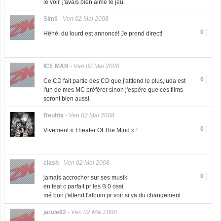
le voir, j'avais bien aimé le jeu.
Sim$
-
Ven 02 Mai 2008
0
Héhé, du lourd est annoncé! Je prend direct!
ICE MAN
-
Ven 02 Mai 2008
0
Ce CD fait partie des CD que j'atttend le plus,luda est
l'un de mes MC préférer sinon j'espère que ces films
seront bien aussi.
Beuhfa
-
Ven 02 Mai 2008
0
Vivement « Theater Of The Mind » !
clash
-
Ven 02 Mai 2008
0
jamais accrocher sur ses musik
en feat c parfait pr les B.0 ossi
mé bon j'attend l'album pr voir si ya du changement
jarule62
-
Ven 02 Mai 2008