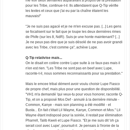
me voir deux semaines auparavant à propos de la prestation
pour les Tribe, continue-t-il. Ils attendaient que Q-Tip vérifie
les textes et ceux que j'ai eu par la chaîne étaient les
mauvais!"
"Je ne suis pas agacé et je ne m'en excuse pas. [...] Les gens
se focalisent sur le fait que je loupe les deux dernières rimes
de Phife (sur les 8, NdR). Suis-je une honte maintenant? [...]
Je ne peux pas dire que je suis désolé de ne pas avoir grandi
avec les Tribe, c'est comme ça", achève Lupe.
Q-Tip relativise mais...
On le disait en colère contre Lupe suite à ce faux-pas mais il
n'en est rien. "Les Tribe ne sont pas en beef avec Lupe,
raconte-t-il, nous sommes reconnaissants pour sa prestation."
Mais le emcee tribal dément avoir voulu choisir Lupe Fiasco
de propre chef, mais plus pour une question de disponibilité.
"VH1 m'a demandé 'qui veux-tu pour vous honorer, raconte Q-
Tip, et on a proposé Mos Def - annulé à la dernière minute -
Common, Kanye - mais son planning a été modifié - et
Busta... En fait c'était Lil Wayne, Kanye, Common et Mos." Lil
Wayne étant indisposé pour la soirée, il restait par élimination
Pharrell, Talib Kweli et Lupe Fiasco. "Et je me suis dit 'oh ça
serait cool avec Lupe', poursuit-il. Je pensais à l'ironie de la