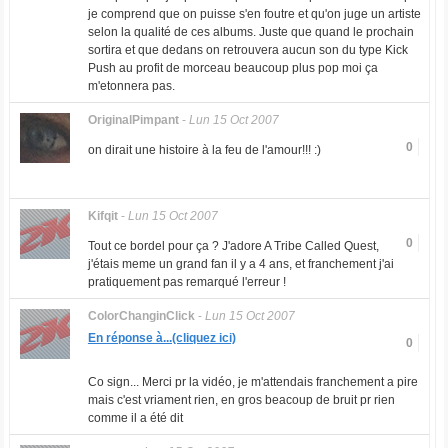
je comprend que on puisse s'en foutre et qu'on juge un artiste
selon la qualité de ces albums. Juste que quand le prochain
sortira et que dedans on retrouvera aucun son du type Kick
Push au profit de morceau beaucoup plus pop moi ça
m'etonnera pas.
OriginalPimpant
-
Lun 15 Oct 2007
0
on dirait une histoire à la feu de l'amour!!! :)
Kifqit
-
Lun 15 Oct 2007
0
Tout ce bordel pour ça ? J'adore A Tribe Called Quest,
j'étais meme un grand fan il y a 4 ans, et franchement j'ai
pratiquement pas remarqué l'erreur !
ColorChanginClick
-
Lun 15 Oct 2007
En réponse à...(cliquez ici)
0
Co sign... Merci pr la vidéo, je m'attendais franchement a pire
mais c'est vriament rien, en gros beacoup de bruit pr rien
comme il a été dit