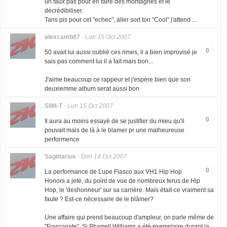
un faux pas pour en faire des montagnes et le
décrédibiliser.
Tans pis pour cet "echec", aller sort ton "Cool" j'attend ...
alexcamb87
-
Lun 15 Oct 2007
0
50 avait lui aussi oublié ces rimes, il a bien improvisé je
sais pas comment lui il a fait mais bon...
J'aime beaucoup ce rappeur et j'espère bien que son
deuxiemme album serat aussi bon
SliM-T
-
Lun 15 Oct 2007
0
Il aura au moins essayé de se justifier du mieu qu'il
pouvait mais de là à le blamer pr une malheureuse
performence
Sagittarius
-
Dim 14 Oct 2007
0
La performance de Lupe Fiasco aux VH1 Hip Hop
Honors a jeté, du point de vue de nombreux ferus de Hip
Hop, le 'deshonneur' sur sa carrière. Mais était-ce vraiment sa
faute ? Est-ce nécessaire de le blâmer?
Une affaire qui prend beaucoup d'ampleur, on parle même de
"Fiascogate". Si Pharrell Williams a été exemplaire durant la