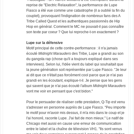
reprise de "Electric Relaxation", la performance de Lupe
Fiasco a été vue comme une catastrophe (il a oublié la fin du
couplet), provoquant l'indignation de nombreux fans des A
Tribe Called Quest et les authentiques passionnés de Hip
Hop en général. Comment le MC ne pouvait-il pas connaître
son texte par coeur ? Que lui reproche-t-on exactement ?
Lupe sur la défensive
Motif principal de cette contre-performance : il n'a jamais
écouté
Midnight Marauders
des Tribe, Lupe a grandi au son
du gangsta rap (chose qu'il a toujours expliqué dans ses
interviews). Selon lui, l'idée vient du label qui souhaitait que
la jeune génération soit représentée par Lupe Fiasco. "Je leur
ai dit que ce n'était pas forcément cool parce que je n'ai pas
grandi en les écoutant, explique-t-il. Je pense que les gens
qui savent que je n'ai pas écouté l'album
Midnight Marauders
vont me voir en pensant que c'est bidon."
Pour le persuader de réaliser cette prestation, Q-Tip est venu
s'adresser en personne auprès de Lupe Fiasco. "Peu importe
le motif pour m'avoir mis dessus, il m'a mis dans le coup et je
l'ai honoré, raconte Lupe. J'ai fait de mon mieux." Le natif de
Chicago met aussi en cause une erreur de communication
entre le label et la chaîne de télevision VH1. "Ils sont venus