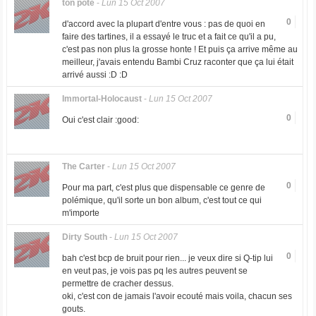
ton pote
-
Lun 15 Oct 2007
0
d'accord avec la plupart d'entre vous : pas de quoi en
faire des tartines, il a essayé le truc et a fait ce qu'il a pu,
c'est pas non plus la grosse honte ! Et puis ça arrive même au
meilleur, j'avais entendu Bambi Cruz raconter que ça lui était
arrivé aussi :D :D
Immortal-Holocaust
-
Lun 15 Oct 2007
0
Oui c'est clair :good:
The Carter
-
Lun 15 Oct 2007
0
Pour ma part, c'est plus que dispensable ce genre de
polémique, qu'il sorte un bon album, c'est tout ce qui
m'importe
Dirty South
-
Lun 15 Oct 2007
0
bah c'est bcp de bruit pour rien... je veux dire si Q-tip lui
en veut pas, je vois pas pq les autres peuvent se
permettre de cracher dessus.
oki, c'est con de jamais l'avoir ecouté mais voila, chacun ses
gouts.