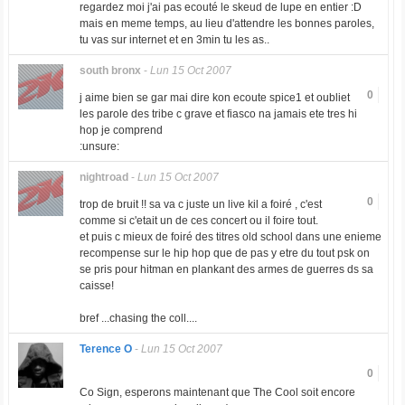
regardez moi j'ai pas ecouté le skeud de lupe en entier :D
mais en meme temps, au lieu d'attendre les bonnes paroles,
tu vas sur internet et en 3min tu les as..
south bronx
-
Lun 15 Oct 2007
0
j aime bien se gar mai dire kon ecoute spice1 et oubliet
les parole des tribe c grave et fiasco na jamais ete tres hi
hop je comprend
:unsure:
nightroad
-
Lun 15 Oct 2007
0
trop de bruit !! sa va c juste un live kil a foiré , c'est
comme si c'etait un de ces concert ou il foire tout.
et puis c mieux de foiré des titres old school dans une enieme
recompense sur le hip hop que de pas y etre du tout psk on
se pris pour hitman en plankant des armes de guerres ds sa
caisse!
bref ...chasing the coll....
Terence O
-
Lun 15 Oct 2007
0
Co Sign, esperons maintenant que The Cool soit encore