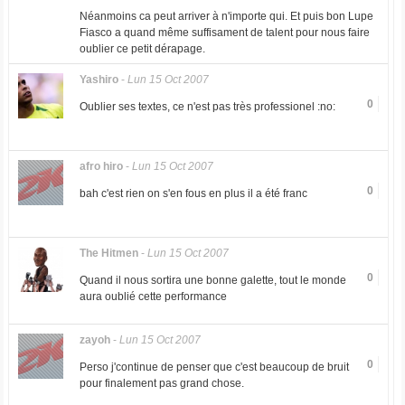
Néanmoins ca peut arriver à n'importe qui. Et puis bon Lupe
Fiasco a quand même suffisament de talent pour nous faire
oublier ce petit dérapage.
Yashiro
-
Lun 15 Oct 2007
0
Oublier ses textes, ce n'est pas très professionel :no:
afro hiro
-
Lun 15 Oct 2007
0
bah c'est rien on s'en fous en plus il a été franc
The Hitmen
-
Lun 15 Oct 2007
0
Quand il nous sortira une bonne galette, tout le monde
aura oublié cette performance
zayoh
-
Lun 15 Oct 2007
0
Perso j'continue de penser que c'est beaucoup de bruit
pour finalement pas grand chose.