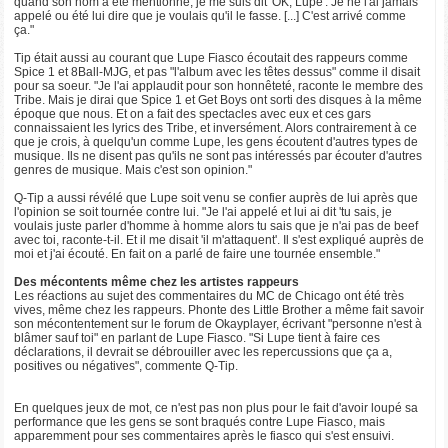
quand son nom a été mentionné, je me suis dit 'OK, Lupe'. Je ne l'ai jamais
appelé ou été lui dire que je voulais qu'il le fasse. [...] C'est arrivé comme
ça."
Tip était aussi au courant que Lupe Fiasco écoutait des rappeurs comme
Spice 1 et 8Ball-MJG, et pas "l'album avec les têtes dessus" comme il disait
pour sa soeur. "Je l'ai applaudit pour son honnêteté, raconte le membre des
Tribe. Mais je dirai que Spice 1 et Get Boys ont sorti des disques à la même
époque que nous. Et on a fait des spectacles avec eux et ces gars
connaissaient les lyrics des Tribe, et inversément. Alors contrairement à ce
que je crois, à quelqu'un comme Lupe, les gens écoutent d'autres types de
musique. Ils ne disent pas qu'ils ne sont pas intéressés par écouter d'autres
genres de musique. Mais c'est son opinion."
Q-Tip a aussi révélé que Lupe soit venu se confier auprès de lui après que
l'opinion se soit tournée contre lui. "Je l'ai appelé et lui ai dit 'tu sais, je
voulais juste parler d'homme à homme alors tu sais que je n'ai pas de beef
avec toi, raconte-t-il. Et il me disait 'il m'attaquent'. Il s'est expliqué auprès de
moi et j'ai écouté. En fait on a parlé de faire une tournée ensemble."
Des mécontents même chez les artistes rappeurs
Les réactions au sujet des commentaires du MC de Chicago ont été très
vives, même chez les rappeurs. Phonte des Little Brother a même fait savoir
son mécontentement sur le forum de Okayplayer, écrivant "personne n'est à
blâmer sauf toi" en parlant de Lupe Fiasco. "Si Lupe tient à faire ces
déclarations, il devrait se débrouiller avec les repercussions que ça a,
positives ou négatives", commente Q-Tip.
En quelques jeux de mot, ce n'est pas non plus pour le fait d'avoir loupé sa
performance que les gens se sont braqués contre Lupe Fiasco, mais
apparemment pour ses commentaires après le fiasco qui s'est ensuivi.