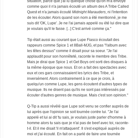
situation, parce que j'ai lu quelque chose qu'on m'a envoyé
comme quoi il n'a jamais écouté un album des A Tribe Called
Quest et n'a jamais écouté
Midnight Marauders
, ni l'intention
de les écouter. Alors quand son nom a été mentionné, je me
suis dit 'OK, Lupe'. Je ne l'ai jamais appelé ou été lui dire que
je voulais qu'il le fasse. [...] C'est arrivé comme ça."
Tip était aussi au courant que Lupe Fiasco écoutait des
rappeurs comme Spice 1 et 8Ball-MJG, et pas "l'album avec
les têtes dessus" comme il disait pour sa soeur. "Je l'ai
applaudit pour son honnêteté, raconte le membre des Tribe.
Mais je dirai que Spice 1 et Get Boys ont sorti des disques à
la même époque que nous. Et on a fait des spectacles avec
eux et ces gars connaissaient les lyrics des Tribe, et
inversément. Alors contrairement à ce que je crois, à
quelqu'un comme Lupe, les gens écoutent d'autres types de
musique. Ils ne disent pas qu'ils ne sont pas intéressés par
écouter d'autres genres de musique. Mais c'est son opinion."
Q-Tip a aussi révélé que Lupe soit venu se confier auprès de
lui après que l'opinion se soit tournée contre lui. "Je l'ai
appelé et lui ai dit 'tu sais, je voulais juste parler d'homme à
homme alors tu sais que je n'ai pas de beef avec toi, raconte-
t-il. Et il me disait 'il m'attaquent'. Il s'est expliqué auprès de
moi et j'ai écouté. En fait on a parlé de faire une tournée