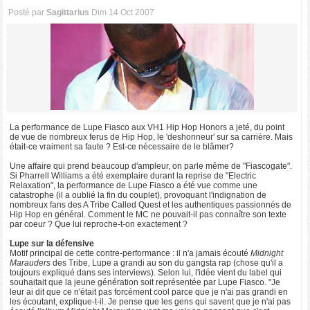
Posté par
Sagittarius
Dim 14 Oct 2007
La performance de Lupe Fiasco aux VH1 Hip Hop Honors a jeté, du point
de vue de nombreux ferus de Hip Hop, le 'deshonneur' sur sa carrière. Mais
était-ce vraiment sa faute ? Est-ce nécessaire de le blâmer?
Une affaire qui prend beaucoup d'ampleur, on parle même de "Fiascogate".
Si Pharrell Williams a été exemplaire durant la reprise de "Electric
Relaxation", la performance de Lupe Fiasco a été vue comme une
catastrophe (il a oublié la fin du couplet), provoquant l'indignation de
nombreux fans des A Tribe Called Quest et les authentiques passionnés de
Hip Hop en général. Comment le MC ne pouvait-il pas connaître son texte
par coeur ? Que lui reproche-t-on exactement ?
Lupe sur la défensive
Motif principal de cette contre-performance : il n'a jamais écouté
Midnight
Marauders
des Tribe, Lupe a grandi au son du gangsta rap (chose qu'il a
toujours expliqué dans ses interviews). Selon lui, l'idée vient du label qui
souhaitait que la jeune génération soit représentée par Lupe Fiasco. "Je
leur ai dit que ce n'était pas forcément cool parce que je n'ai pas grandi en
les écoutant, explique-t-il. Je pense que les gens qui savent que je n'ai pas