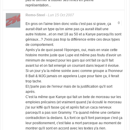
pas le dernier à oublier ses rimes en pleine
représentation...
Remo-Steel
-
Lun 15 Oct 2007
0
En gros on l'aime bien donc voila c'est pas si grave, ça
aurait était un type qu'on aime pas ça aurait était une
autre histoire...et on met 18 au 50 et a Kanye parcequ'ils sont
géniaux...? J'vois pas trop la différence entre ces deux types
de comportement.
Aprés y'a de quoi passé l'éponges, oui, mais en vraie cette
histoire montre juste que Lupe est même pas foutu d'avoir un
minimum de respect pour les gars qui ont fait ce qu'il fait
avant lui et on fait emergé un courrant dans lequel il évolue.
Si un jour y'a la même soirée avec comme groupe a l'honneur
8 Ball & MJG jamais on appelera Lupe pour faire ça, il ferait
trop tache.
Et j'parle pas de l'erreur mais de la justification qu'il sort
aprés.
C'est la même que Kanye qui fait un bete de morceau sur les
emploies précaires (et vraiment quand j'ai écouté le morceau
j'ai sur kiffé qu'il fasse ça) et aprés fait un caca nerveux
parcequ'il a pas son Grammy. Y'a quand même une certaine
contradiction la dedans. ILs font ce qu'il font parceque c'est ça
leur positionement, c'est fake a mort parceque au moment de
montrer qu'il sont en accord avec les textes y'a rien.