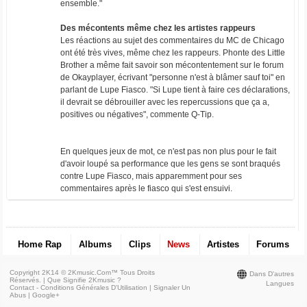
ensemble."
Des mécontents même chez les artistes rappeurs
Les réactions au sujet des commentaires du MC de Chicago
ont été très vives, même chez les rappeurs. Phonte des Little
Brother a même fait savoir son mécontentement sur le forum
de Okayplayer, écrivant "personne n'est à blâmer sauf toi" en
parlant de Lupe Fiasco. "Si Lupe tient à faire ces déclarations,
il devrait se débrouiller avec les repercussions que ça a,
positives ou négatives", commente Q-Tip.
En quelques jeux de mot, ce n'est pas non plus pour le fait
d'avoir loupé sa performance que les gens se sont braqués
contre Lupe Fiasco, mais apparemment pour ses
commentaires après le fiasco qui s'est ensuivi.
Home Rap
Albums
Clips
News
Artistes
Forums
Copyright 2K14 © 2Kmusic.com™
Tous Droits
Dans D'autres
Réservés
. |
Que Signifie 2Kmusic ?
Langues
Contact - Conditions Générales D'Utilisation
|
Signaler Un
Abus
|
Google+