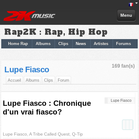
Menu
Rap2K : Rap, Hip Hop
Home Rap
Albums
Clips
News
Artistes
Forums
169 fan(s)
Lupe Fiasco
Accueil
Albums
Clips
Forum
Lupe Fiasco
Lupe Fiasco : Chronique
d'un vrai fiasco?
Lupe Fiasco, A Tribe Called Quest, Q-Tip