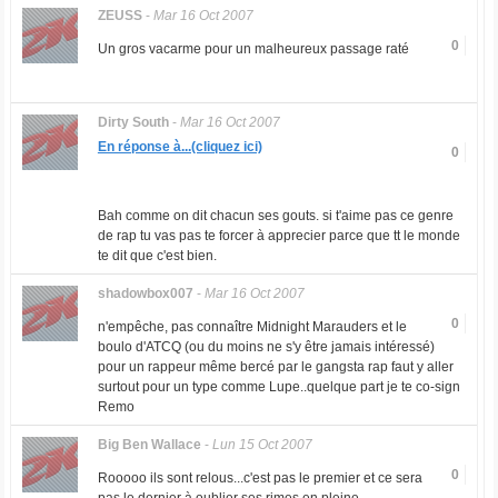
ZEUSS
-
Mar 16 Oct 2007
0
Un gros vacarme pour un malheureux passage raté
Dirty South
-
Mar 16 Oct 2007
En réponse à...(cliquez ici)
0
Bah comme on dit chacun ses gouts. si t'aime pas ce genre
de rap tu vas pas te forcer à apprecier parce que tt le monde
te dit que c'est bien.
shadowbox007
-
Mar 16 Oct 2007
0
n'empêche, pas connaître Midnight Marauders et le
boulo d'ATCQ (ou du moins ne s'y être jamais intéressé)
pour un rappeur même bercé par le gangsta rap faut y aller
surtout pour un type comme Lupe..quelque part je te co-sign
Remo
Big Ben Wallace
-
Lun 15 Oct 2007
0
Rooooo ils sont relous...c'est pas le premier et ce sera