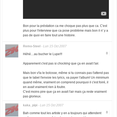
Bon pour la préstation ca me choque pas plus que ca. C'est
plus pour l'interview que ca pose problème mais bon il n' y a
pas de quoi en faire tout une histoire.
Remo-Steel
-
Lun 15 Oct 2007
0
Héhé....au bucher le Lupe!!!
Apparement c'est pas si
chocking
que ça en avait l'air.
Mais bon v'la le bolosse, même si tu connais pas t'attend pas
que le label t'envoie les lyrics, va payer l'album! Un minimum
quand même, vraiment on comprend pourquoi il c'est foiré, il
en avait vraiment rien à foutre.
C'est moins pire que ça en avait l'air mais ça reste vraiment
pas glorieux.
kaka_pipi
-
Lun 15 Oct 2007
0
Bah comme tout les artiste y en a toujours qui attendent