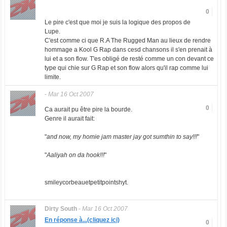
0
Le pire c'est que moi je suis la logique des propos de
Lupe.
C'est comme ci que R.A The Rugged Man au lieux de rendre
hommage a Kool G Rap dans cesd chansons il s'en prenait à
lui et a son flow. T'es obligé de resté comme un con devant ce
type qui chie sur G Rap et son flow alors qu'il rap comme lui
limite.
-
Mar 16 Oct 2007
0
Ca aurait pu être pire la bourde.
Genre il aurait fait:
"
and now, my homie jam master jay got sumthin to say!!!
"
"
Aaliyah on da hook!!!
"
smileycorbeauetpetitpointshyt.
Dirty South
-
Mar 16 Oct 2007
En réponse à...(cliquez ici)
0