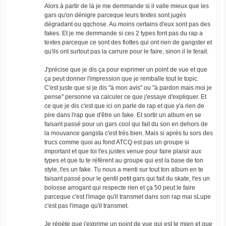
Alors à partir de là je me demmande si il valle mieux que les
gars qu'on dénigre parceque leurs textes sont jugés
dégradant ou qqchose. Au moins certains d'eux sont pas des
fakes. Et je me demmande si ces 2 types font pas du rap a
textes parceque ce sont des fiottes qui ont rien de gangster et
qu'ils ont surtout pas la carrure pour le faire, sinon il le ferait.
J'précise que je dis ça pour exprimer un point de vue et que
ça peut donner l'impression que je remballe tout le topic.
C'est juste que si je dis "à mon avis" ou "à pardon mais moi je
pense" personne va calculer ce que j'essaye d'expliquer. Et
ce que je dis c'est que ici on parle de rap et que y'a rien de
pire dans l'rap que d'être un fake. Et sortir un album en se
faisant passé pour un gars cool qui fait du son en dehors de
la mouvance gangsta c'est trés bien. Mais si aprés tu sors des
trucs comme quoi au fond ATCQ est pas un groupe si
important et que toi t'es justes venue pour faire plaisir aux
types et que tu te réfèrent au groupe qui est la base de ton
style, t'es un fake. Tu nous a menti sur tout ton album en te
faisant passé pour le gentil petit gars qui fait du skate, t'es un
bolosse arrogant qui respecte rien et ça 50 peut le faire
parceque c'est l'image qu'il transmet dans son rap mai sLupe
c'est pas l'image qu'il transmet.
Je répète que j'exprime un point de vue qui est le mien et que