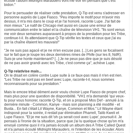
écouté l'album
Midnight Marauders
vont me voir en pensant que c'est
bidon."
Pour le persuader de réaliser cette prestation, Q-Tip est venu s'adresser en
personne auprès de Lupe Fiasco. "Peu importe le motif pour m'avoir mis
dessus, il m'a mis dans le coup et je l'ai honoré, raconte Lupe. J'ai fait de
mon mieux." Le natif de Chicago met aussi en cause une erreur de
communication entre le label et la chaîne de télevision VH1. "Ils sont venus
me voir deux semaines auparavant à propos de la prestation pour les Tribe,
continue-t-il. Ils attendaient que Q-Tip vérifie les textes et ceux que j'ai eu
par la chaîne étaient les mauvais!"
"Je ne suis pas agacé et je ne m'en excuse pas. [...] Les gens se focalisent
sur le fait que je loupe les deux dernières rimes de Phife (sur les 8, NdR).
Suis-je une honte maintenant? [...] Je ne peux pas dire que je suis désolé
de ne pas avoir grandi avec les Tribe, c'est comme ça", achève Lupe.
Q-Tip relativise mais...
On le disait en colère contre Lupe suite à ce faux-pas mais il n'en est rien.
"Les Tribe ne sont pas en beef avec Lupe, raconte-t-il, nous sommes
reconnaissants pour sa prestation."
Mais le emcee tribal dément avoir voulu choisir Lupe Fiasco de propre chef,
mais plus pour une question de disponibilité. "VH1 m'a demandé 'qui veux-
tu pour vous honorer, raconte Q-Tip, et on a proposé Mos Def - annulé à la
dernière minute - Common, Kanye - mais son planning a été modifié - et
Busta... En fait c'était Lil Wayne, Kanye, Common et Mos." Lil Wayne étant
indisposé pour la soirée, il restait par élimination Pharrell, Talib Kweli et
Lupe Fiasco. "Et je me suis dit 'oh ça serait cool avec Lupe', poursuit-il. Je
pensais à l'ironie de la situation, parce que j'ai lu quelque chose qu'on m'a
envoyé comme quoi il n'a jamais écouté un album des A Tribe Called Quest
et n'a jamais écouté
Midnight Marauders
, ni l'intention de les écouter. Alors