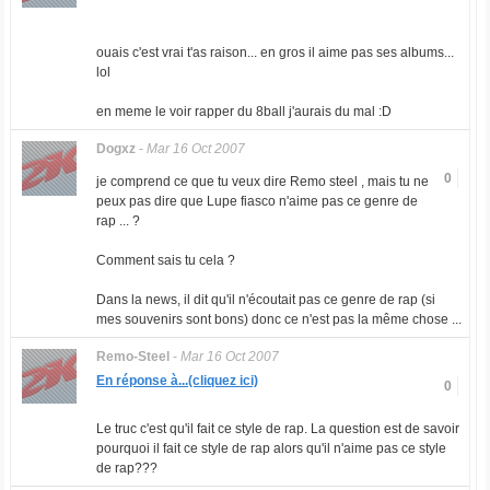
ouais c'est vrai t'as raison... en gros il aime pas ses albums...
lol
en meme le voir rapper du 8ball j'aurais du mal :D
Dogxz
-
Mar 16 Oct 2007
0
je comprend ce que tu veux dire Remo steel , mais tu ne
peux pas dire que Lupe fiasco n'aime pas ce genre de
rap ... ?
Comment sais tu cela ?
Dans la news, il dit qu'il n'écoutait pas ce genre de rap (si
mes souvenirs sont bons) donc ce n'est pas la même chose ...
Remo-Steel
-
Mar 16 Oct 2007
En réponse à...(cliquez ici)
0
Le truc c'est qu'il fait ce style de rap. La question est de savoir
pourquoi il fait ce style de rap alors qu'il n'aime pas ce style
de rap???