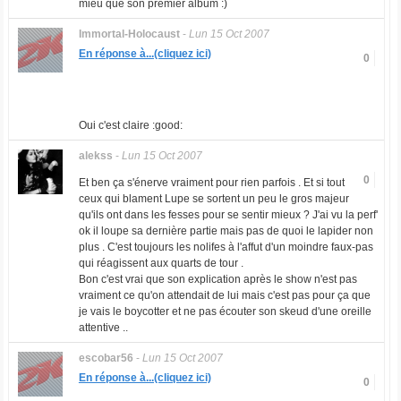
mieu que son premier album :)
Immortal-Holocaust
-
Lun 15 Oct 2007
En réponse à...(cliquez ici)
0
Oui c'est claire :good:
alekss
-
Lun 15 Oct 2007
0
Et ben ça s'énerve vraiment pour rien parfois . Et si tout
ceux qui blament Lupe se sortent un peu le gros majeur
qu'ils ont dans les fesses pour se sentir mieux ? J'ai vu la perf'
ok il loupe sa dernière partie mais pas de quoi le lapider non
plus . C'est toujours les nolifes à l'affut d'un moindre faux-pas
qui réagissent aux quarts de tour .
Bon c'est vrai que son explication après le show n'est pas
vraiment ce qu'on attendait de lui mais c'est pas pour ça que
je vais le boycotter et ne pas écouter son skeud d'une oreille
attentive ..
escobar56
-
Lun 15 Oct 2007
En réponse à...(cliquez ici)
0