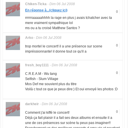
Chiken-Ticka
-
Dim 06 Jul 2008
En réponse à...(cliquez ici)
0
rrrrrraaaaahhhh la rage en plus j avais tchatcher avec ta
mere vraiment sympathique lol
ms ou a tu croisé Matthew Santos ?
Arko
-
Dim 06 Jul 2008
0
trop mortel le concert! il a une présence sur scene
impréssionnante! il donne tout ce qu'il a
fresh_boy1111
-
Dim 06 Jul 2008
0
C.R.E.A.M - Wu tang
Selfish - Slum Village
Mos Def me souvient plus du titre
Voilà c tout ce que je peux dire:) Et oui envoyé les photos :D
darkheir
-
Dim 06 Jul 2008
0
Comment j'ai kiffé le concert!
Déjà ça fait plaisir il a fait ses deux albums et ensuite il a
une de ces présences sur scène tu peux pas imaginer!!