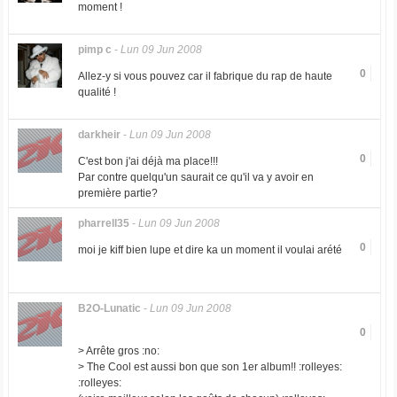
moment !
pimp c
-
Lun 09 Jun 2008
0
Allez-y si vous pouvez car il fabrique du rap de haute
qualité !
darkheir
-
Lun 09 Jun 2008
0
C'est bon j'ai déjà ma place!!!
Par contre quelqu'un saurait ce qu'il va y avoir en
première partie?
pharrell35
-
Lun 09 Jun 2008
0
moi je kiff bien lupe et dire ka un moment il voulai arété
B2O-Lunatic
-
Lun 09 Jun 2008
0
> Arrête gros :no:
> The Cool est aussi bon que son 1er album!! :rolleyes:
:rolleyes: