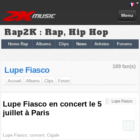
Menu
Rap2K : Rap, Hip Hop
Home Rap
Albums
Clips
News
Artistes
Forums
169 fan(s)
Lupe Fiasco
Accueil
Albums
Clips
Forum
Lupe Fiasco
Lupe Fiasco en concert le 5
juillet à Paris
Lupe Fiasco, concert, Cigale