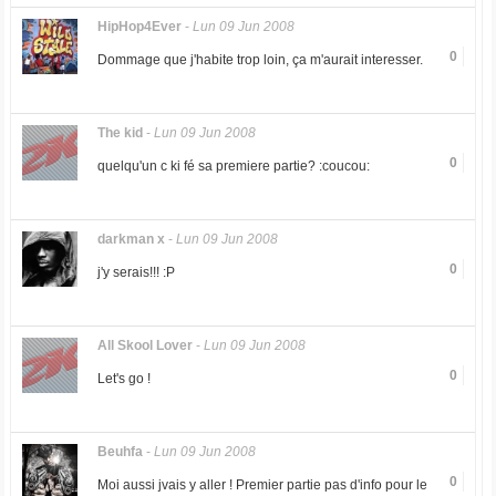
HipHop4Ever
-
Lun 09 Jun 2008
0
Dommage que j'habite trop loin, ça m'aurait interesser.
The kid
-
Lun 09 Jun 2008
0
quelqu'un c ki fé sa premiere partie? :coucou:
darkman x
-
Lun 09 Jun 2008
0
j'y serais!!! :P
All Skool Lover
-
Lun 09 Jun 2008
0
Let's go !
Beuhfa
-
Lun 09 Jun 2008
0
Moi aussi jvais y aller ! Premier partie pas d'info pour le