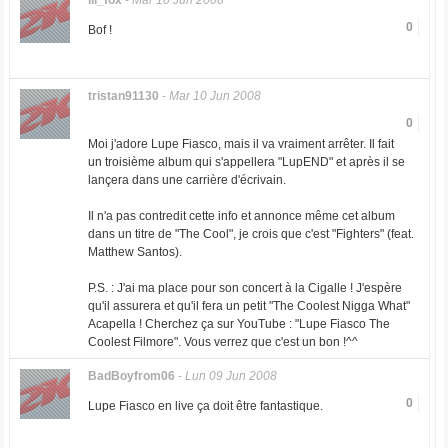
lil_fox
-
Mar 10 Jun 2008
0
Bof !
tristan91130
-
Mar 10 Jun 2008
0
Moi j'adore Lupe Fiasco, mais il va vraiment arrêter. Il fait
un troisième album qui s'appellera "LupEND" et après il se
lançera dans une carrière d'écrivain.
Il n'a pas contredit cette info et annonce même cet album
dans un titre de "The Cool", je crois que c'est "Fighters" (feat.
Matthew Santos).
P.S. : J'ai ma place pour son concert à la Cigalle ! J'espère
qu'il assurera et qu'il fera un petit "The Coolest Nigga What"
Acapella ! Cherchez ça sur YouTube : "Lupe Fiasco The
Coolest Filmore". Vous verrez que c'est un bon !^^
BadBoyfrom06
-
Lun 09 Jun 2008
0
Lupe Fiasco en live ça doit être fantastique.