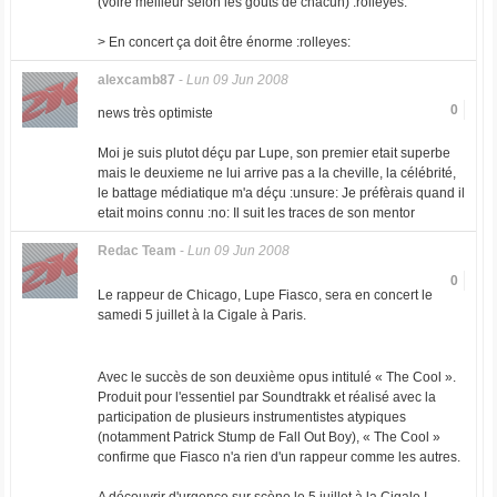
(voire meilleur selon les goûts de chacun) :rolleyes:
> En concert ça doit être énorme :rolleyes:
alexcamb87
-
Lun 09 Jun 2008
0
news très optimiste
Moi je suis plutot déçu par Lupe, son premier etait superbe
mais le deuxieme ne lui arrive pas a la cheville, la célébrité,
le battage médiatique m'a déçu :unsure: Je préfèrais quand il
etait moins connu :no: Il suit les traces de son mentor
Redac Team
-
Lun 09 Jun 2008
0
Le rappeur de Chicago, Lupe Fiasco, sera en concert le
samedi 5 juillet à la Cigale à Paris.
Avec le succès de son deuxième opus intitulé « The Cool ».
Produit pour l'essentiel par Soundtrakk et réalisé avec la
participation de plusieurs instrumentistes atypiques
(notamment Patrick Stump de Fall Out Boy), « The Cool »
confirme que Fiasco n'a rien d'un rappeur comme les autres.