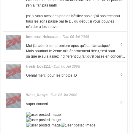
Franchement un des meilleurs concerts d ema vie et pourtant
j'en ai fait pas mal!!
ps: si vous avez des photos hésitez pas et j'ai pas reconnu
tous les sons passé par le DJ du début si vous pouviez
m'aider à les trouver...
Immortal-Holocaust
-
Dim 06 Jul 2008
0
Moi j'ai adoré son premiere opus qu'était fantasique!
Mais pourtant le 2eme m'a énormement décu,c'est pour
sa que je suis assez indifferent du fait qu'il passe en concert...
fresh_boy1111
-
Dim 06 Jul 2008
0
Génial merci pour les photos :D
West_Kanye
-
Dim 06 Jul 2008
0
super concert