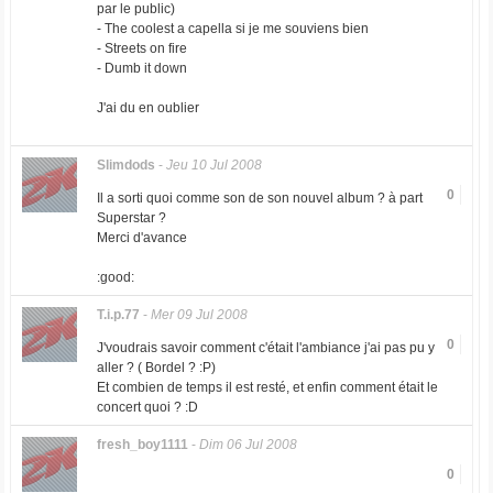
par le public)
- The coolest a capella si je me souviens bien
- Streets on fire
- Dumb it down
J'ai du en oublier
Slimdods
-
Jeu 10 Jul 2008
0
Il a sorti quoi comme son de son nouvel album ? à part
Superstar ?
Merci d'avance
:good:
T.i.p.77
-
Mer 09 Jul 2008
0
J'voudrais savoir comment c'était l'ambiance j'ai pas pu y
aller ? ( Bordel ? :P)
Et combien de temps il est resté, et enfin comment était le
concert quoi ? :D
fresh_boy1111
-
Dim 06 Jul 2008
0