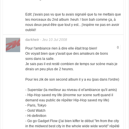
Edit: j'avais pas vu que tu avais signalé que tu ne mettais que
les morceaux du 2nd album :heuh: ! bon bah comme ça, à
nous deux peut-être que tout y est... j'espère ne pas en avoir
oublié!
darkheir
-
Jeu 10 Jul 2008
0
Pour l'ambiance rien à dire elle était trop bien!
On voyait bien que y'avait que des amateurs de bons
sons dans la salle.
Je sais pas il est resté combien de temps sur scène mais je
dirais un peu plus de 2 heures.
Pour les zik de son second album il y a eu (pas dans l'ordre)
- Superstar (la meilleur au niveau d el'ambiance qu'il amis)
- Hip-Hop saved my life (énorme sur scene surtt quand il
demand eau public de répéter Hip-Hop saved my life)
- Paris, Tokyo
- Gold Watch
- Hi-definition
- Go go Gadget Flow (j'ai bien kiffer le début "Im from the city
in the midwest best city in the whole wide wide world" répété