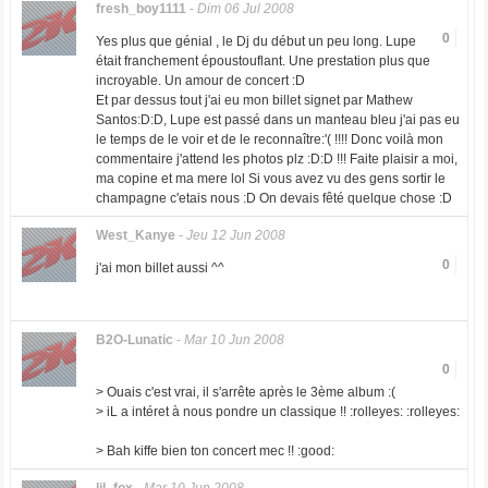
fresh_boy1111
-
Dim 06 Jul 2008
0
Yes plus que génial , le Dj du début un peu long. Lupe
était franchement époustouflant. Une prestation plus que
incroyable. Un amour de concert :D
Et par dessus tout j'ai eu mon billet signet par Mathew
Santos:D:D, Lupe est passé dans un manteau bleu j'ai pas eu
le temps de le voir et de le reconnaître:'( !!!! Donc voilà mon
commentaire j'attend les photos plz :D:D !!! Faite plaisir a moi,
ma copine et ma mere lol Si vous avez vu des gens sortir le
champagne c'etais nous :D On devais fêté quelque chose :D
West_Kanye
-
Jeu 12 Jun 2008
0
j'ai mon billet aussi ^^
B2O-Lunatic
-
Mar 10 Jun 2008
0
> Ouais c'est vrai, il s'arrête après le 3ème album :(
> iL a intéret à nous pondre un classique !! :rolleyes: :rolleyes:
> Bah kiffe bien ton concert mec !! :good: