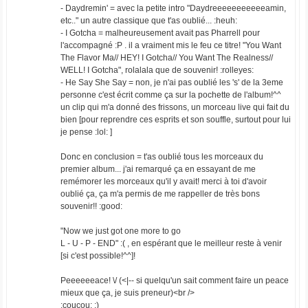
- Daydremin' = avec la petite intro "Daydreeeeeeeeeeeamin,
etc.." un autre classique que t'as oublié... :heuh:
- I Gotcha = malheureusement avait pas Pharrell pour
l'accompagné :P . il a vraiment mis le feu ce titre! "You Want
The Flavor Ma// HEY! I Gotcha// You Want The Realness//
WELL! I Gotcha", rolalala que de souvenir! :rolleyes:
- He Say She Say = non, je n'ai pas oublié les 's' de la 3eme
personne c'est écrit comme ça sur la pochette de l'album!^^
un clip qui m'a donné des frissons, un morceau live qui fait du
bien [pour reprendre ces esprits et son souffle, surtout pour lui
je pense :lol: ]
Donc en conclusion = t'as oublié tous les morceaux du
premier album... j'ai remarqué ça en essayant de me
remémorer les morceaux qu'il y avait! merci à toi d'avoir
oublié ça, ça m'a permis de me rappeller de très bons
souvenir!! :good:
"Now we just got one more to go
L - U - P - END" :( , en espérant que le meilleur reste à venir
[si c'est possible!^^]!
Peeeeeeace! \/ (<|-- si quelqu'un sait comment faire un peace
mieux que ça, je suis preneur)<br />
:coucou: ;)