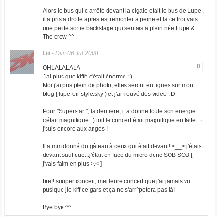
Alors le bus qui c arrêté devant la cigale etait le bus de Lupe ,
il a pris a droite apres est remonter a peine et la ce trouvais
une petite sortie backstage qui sentais a plein née Lupe &
The crew ^^
Liii
-
Dim 06 Jul 2008
0
OHLALALALA
J'ai plus que kiffé c'était énorme : )
Moi j'ai pris plein de photo, elles seront en lignes sur mon
blog [ lupe-on-style.sky ) et j'ai trouvé des video : D
Pour "Superstar ", la dernière, il a donné toute son énergie
c'était magnifique : ) toit le concert était magnifique en faite : )
j'suis encore aux anges !
Il a mm donné du gâteau à ceux qui était devant! >__< j'étais
devant sauf que...j'était en face du micro donc SOB SOB [
j'vais faim en plus >.< ]
bref! suuper concert, meilleure concert que j'ai jamais vu
pusique jle kiff ce gars et ça ne s'arr^petera pas là!
Bye bye ^^