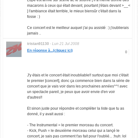
Lupe est arrivé sur scène ac le sourire [ il a même donné des
macarons à ceux qui était devant, pourtant j'étais devant >__<
] l'ambiance était terrible, le mieux biensûr c'était dans la
fosse : )
Ce concert est le meilleur auquel j'ai pu assisté : ) j'oublierais
jamais ..
tristan91130
-
Lun 21 Jul 2008
En réponse à...(cliquez ici)
0
J'y étais et le concert était inoubliable!! surtout que moi c'était
le premier [concert], donc ça commence bien dans la série de
concert que je vais voir dans les prochaines années^^! avec
un spectacle pareil, je peux que avoir envie d'en voir
d'autres!!
Et sinon juste pour répondre et compléter la liste que tu as
donné, il y avait aussi :
- The Instrumental = le premier morceau du concert.
- Kick, Push = le deuxième morceau celui qui a lançé le
concert, je sais pas comment t'as fait pour l'oublié... :huh: lol