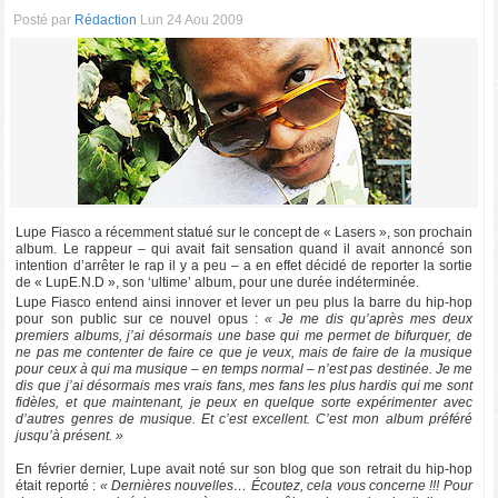
Posté par
Rédaction
Lun 24 Aou 2009
Lupe Fiasco a récemment statué sur le concept de « Lasers », son prochain
album. Le rappeur – qui avait fait sensation quand il avait annoncé son
intention d’arrêter le rap il y a peu – a en effet décidé de reporter la sortie
de « LupE.N.D », son ‘ultime’ album, pour une durée indéterminée.
Lupe Fiasco entend ainsi innover et lever un peu plus la barre du hip-hop
pour son public sur ce nouvel opus :
« Je me dis qu’après mes deux
premiers albums, j’ai désormais une base qui me permet de bifurquer, de
ne pas me contenter de faire ce que je veux, mais de faire de la musique
pour ceux à qui ma musique – en temps normal – n’est pas destinée. Je me
dis que j’ai désormais mes vrais fans, mes fans les plus hardis qui me sont
fidèles, et que maintenant, je peux en quelque sorte expérimenter avec
d’autres genres de musique. Et c’est excellent. C’est mon album préféré
jusqu’à présent. »
En février dernier, Lupe avait noté sur son blog que son retrait du hip-hop
était reporté :
« Dernières nouvelles… Écoutez, cela vous concerne !!! Pour