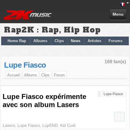
Menu
Rap2K : Rap, Hip Hop
Home Rap
Albums
Clips
News
Artistes
Forums
169 fan(s)
Lupe Fiasco
Accueil
Albums
Clips
Forum
Lupe Fiasco
Lupe Fiasco expérimente
avec son album Lasers
Lasers, Lupe Fiasco, LupEND, Kid Cudi