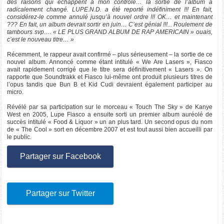
des raisons qui échappent à mon contrôle… la sortie de l’album a
radicalement changé. LUPE.N.D. a été reporté indéfiniment !!! En fait,
considérez-le comme annulé jusqu’à nouvel ordre !!! OK… et maintenant
??? En fait, un album devrait sortir en juin… C’est génial !!!... Roulement de
tambours svp…. « LE PLUS GRAND ALBUM DE RAP AMERICAIN » ouais,
c’est le nouveau titre… »
Récemment, le rappeur avait confirmé – plus sérieusement – la sortie de ce
nouvel album. Annoncé comme étant intitulé « We Are Lasers », Fiasco
avait rapidement corrigé que le titre sera définitivement « Lasers ». On
rapporte que Soundtrakk et Fiasco lui-même ont produit plusieurs titres de
l’opus tandis que Bun B et Kid Cudi devraient également participer au
micro.
Révélé par sa participation sur le morceau « Touch The Sky » de Kanye
West en 2005, Lupe Fiasco a ensuite sorti un premier album auréolé de
succès intitulé « Food & Liquor » un an plus tard. Un second opus du nom
de « The Cool » sort en décembre 2007 et est tout aussi bien accueilli par
le public.
Partager sur Facebook
Partager sur Twitter