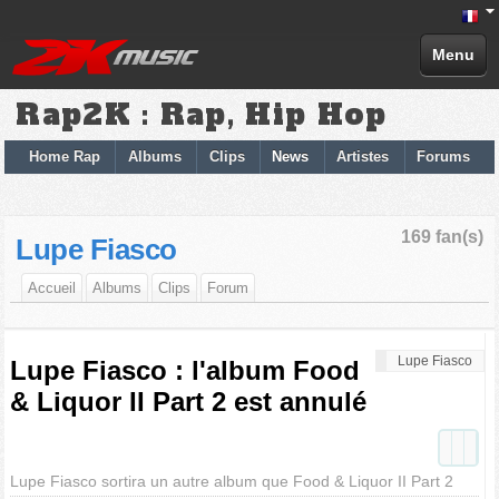
Menu
Rap2K : Rap, Hip Hop
Home Rap
Albums
Clips
News
Artistes
Forums
169 fan(s)
Lupe Fiasco
Accueil
Albums
Clips
Forum
Lupe Fiasco
Lupe Fiasco : l'album Food
& Liquor II Part 2 est annulé
Lupe Fiasco sortira un autre album que Food & Liquor II Part 2