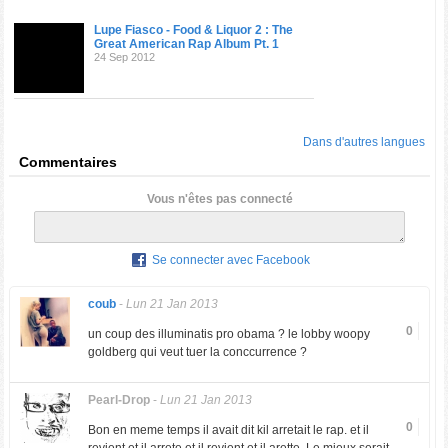
Lupe Fiasco - Food & Liquor 2 : The
Great American Rap Album Pt. 1
24 Sep 2012
Dans d'autres langues
Commentaires
Vous n'êtes pas connecté
Se connecter avec Facebook
coub
-
Lun 21 Jan 2013
0
un coup des illuminatis pro obama ? le lobby woopy
goldberg qui veut tuer la conccurrence ?
Pearl-Drop
-
Lun 21 Jan 2013
0
Bon en meme temps il avait dit kil arretait le rap. et il