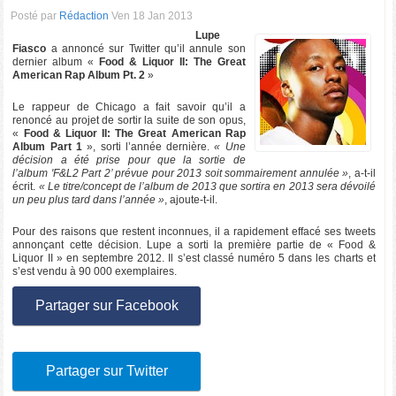
Posté par
Rédaction
Ven 18 Jan 2013
Lupe
Fiasco
a annoncé sur Twitter qu’il annule son
dernier album «
Food & Liquor II: The Great
American Rap Album Pt. 2
»
Le rappeur de Chicago a fait savoir qu’il a
renoncé au projet de sortir la suite de son opus,
«
Food & Liquor II: The Great American Rap
Album Part 1
», sorti l’année dernière.
« Une
décision a été prise pour que la sortie de
l’album 'F&L2 Part 2’ prévue pour 2013 soit sommairement annulée »
, a-t-il
écrit.
« Le titre/concept de l’album de 2013 que sortira en 2013 sera dévoilé
un peu plus tard dans l’année »
, ajoute-t-il.
Pour des raisons que restent inconnues, il a rapidement effacé ses tweets
annonçant cette décision. Lupe a sorti la première partie de « Food &
Liquor II » en septembre 2012. Il s’est classé numéro 5 dans les charts et
s’est vendu à 90 000 exemplaires.
Partager sur Facebook
Partager sur Twitter