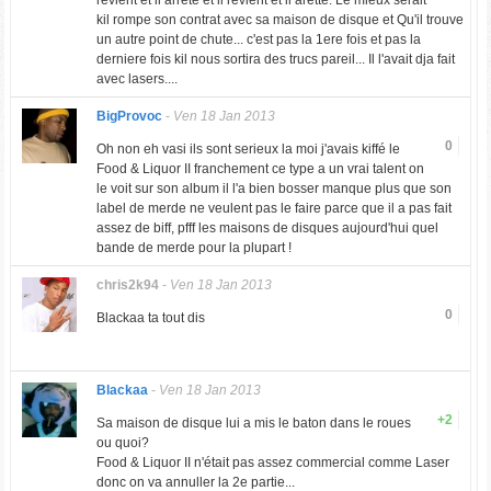
revient et il arrete et il revient et il arette. Le mieux serait
kil rompe son contrat avec sa maison de disque et Qu'il trouve
un autre point de chute... c'est pas la 1ere fois et pas la
derniere fois kil nous sortira des trucs pareil... Il l'avait dja fait
avec lasers....
BigProvoc
-
Ven 18 Jan 2013
0
Oh non eh vasi ils sont serieux la moi j'avais kiffé le
Food & Liquor II franchement ce type a un vrai talent on
le voit sur son album il l'a bien bosser manque plus que son
label de merde ne veulent pas le faire parce que il a pas fait
assez de biff, pfff les maisons de disques aujourd'hui quel
bande de merde pour la plupart !
chris2k94
-
Ven 18 Jan 2013
0
Blackaa ta tout dis
Blackaa
-
Ven 18 Jan 2013
+2
Sa maison de disque lui a mis le baton dans le roues
ou quoi?
Food & Liquor II n'était pas assez commercial comme Laser
donc on va annuller la 2e partie...