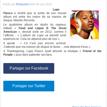
Posté par
Rédaction
Mer 04 Jan 2012
Lupe
Fiasco
a révélé que la sortie de son nouvel
album est entre les mains de sa maison de
disque, Atlantic Records.
Le quatrième album en studio du rappeur,
intitulé «
Food and Liquor II: The Great
American
», devrait sortir en 2012, comme il
l’affirme :
« L’album de Lupe va bientôt sortir
espérons-le. Cela ne dépend plus de moi »
.
Il ajoute : «
Ce n’est pas encore achevé.
J’attends que ma maison de disque le fasse… cela dépend d’eux ».
A Thanksgiving, Lupe Fiasco avait dévoilé la mixtape «
Friend of the
People
» pour faire patienter ses fans.
Partager sur Facebook
Partager sur Twitter