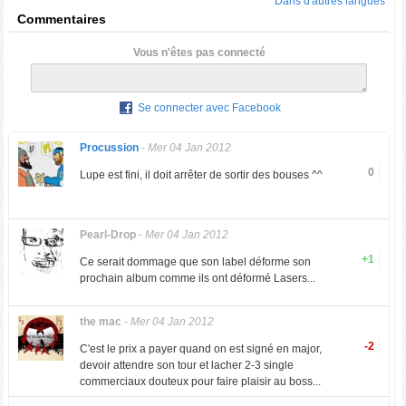
Dans d'autres langues
Commentaires
Vous n'êtes pas connecté
Se connecter avec Facebook
Procussion
-
Mer 04 Jan 2012
0
Lupe est fini, il doit arrêter de sortir des bouses ^^
Pearl-Drop
-
Mer 04 Jan 2012
+1
Ce serait dommage que son label déforme son
prochain album comme ils ont déformé Lasers...
the mac
-
Mer 04 Jan 2012
-2
C'est le prix a payer quand on est signé en major,
devoir attendre son tour et lacher 2-3 single
commerciaux douteux pour faire plaisir au boss...