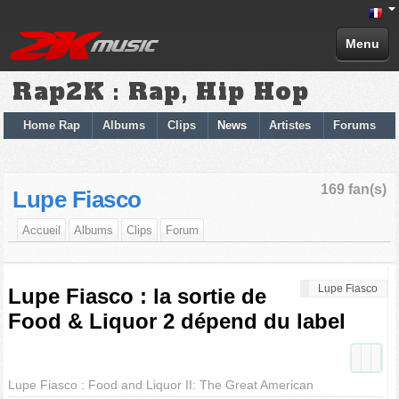
Menu
Rap2K : Rap, Hip Hop
Home Rap
Albums
Clips
News
Artistes
Forums
169 fan(s)
Lupe Fiasco
Accueil
Albums
Clips
Forum
Lupe Fiasco
Lupe Fiasco : la sortie de
Food & Liquor 2 dépend du label
Lupe Fiasco : Food and Liquor II: The Great American