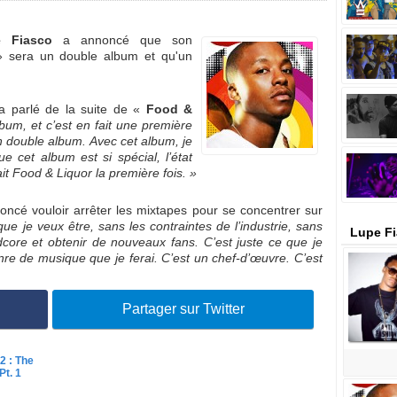
 Fiasco
a annoncé que son
 sera un double album et qu'un
a parlé de la suite de «
Food &
um, et c’est en fait une première
un double album. Avec cet album, je
ue cet album est si spécial, l’état
fait Food & Liquor la première fois. »
oncé vouloir arrêter les mixtapes pour se concentrer sur
ue je veux être, sans les contraintes de l’industrie, sans
Lupe Fi
dcore et obtenir de nouveaux fans. C’est juste ce que je
nre de musique que je ferai. C’est un chef-d’œuvre. C’est
Partager sur Twitter
2 : The
t. 1