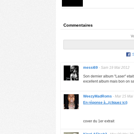
Commentaires
V
messi69
-
Sam 19 Mai 2012
Son dernier album "Laser" etait 
excellent album mais bon on sai
WeezyMadRoms
-
Mar 15 Mai
En réponse à...(cliquez ici)
cover du 1er extrait