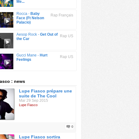
Me...
Rocca -
Baby
Rap Français
Face (Ft Nelson
Palacio)
Aesop Rock -
Get Out of
Rap US
the Car
Gucci Mane -
Hurt
Rap US
Feelings
asco : news
Lupe Fiasco prépare une
suite de The Cool
Mar 29 Sep 2015
Lupe Fiasco
0
Lupe Fiasco sortira