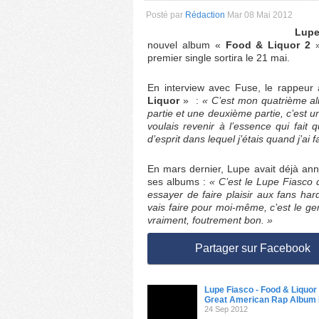
Posté par
Rédaction
Mar 08 Mai 2012
Lupe
nouvel album «
Food & Liquor 2
»
premier single sortira le 21 mai.
En interview avec Fuse, le rappeur 
Liquor
» :
« C’est mon quatrième alb
partie et une deuxième partie, c’est 
voulais revenir à l’essence qui fait q
d’esprit dans lequel j’étais quand j’ai 
En mars dernier, Lupe avait déjà ann
ses albums :
« C’est le Lupe Fiasco q
essayer de faire plaisir aux fans har
vais faire pour moi-même, c’est le ge
vraiment, foutrement bon. »
Partager sur Facebook
Lupe Fiasco - Food & Liquor 
Great American Rap Album P
24 Sep 2012