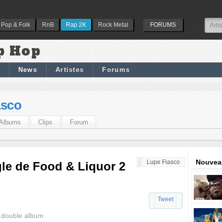
Pop & Folk
RnB
Rap 2K
Rock Metal
FORUMS
p Hop
News
Artistes
Forums
asco
Albums
Clips
Forum
Nouveau
Lupe Fiasco
gle de Food & Liquor 2
Tweet
n double album