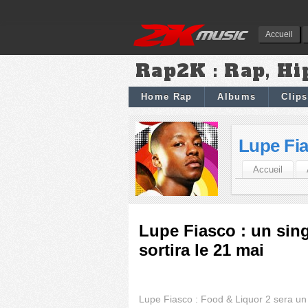
Accueil
Rap2K : Rap, Hi
Home Rap
Albums
Clips
Lupe Fi
Accueil
Lupe Fiasco : un sin
sortira le 21 mai
Lupe Fiasco : Food & Liquor 2 sera u