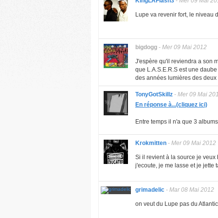
KingLAFlash3
-
Mer 09 Mai 20
Lupe va revenir fort, le nivea
bigdogg
-
Mer 09 Mai 2012
J'espère qu'il reviendra a son
que L.A.S.E.R.S est une daube i
des années lumières des deux pr
TonyGotSkillz
-
Mer 09 Mai 20
En réponse à...(cliquez ici)
Entre temps il n'a que 3 albums
Krokmitten
-
Mer 09 Mai 2012
Si il revient à la source je veu
j'ecoute, je me lasse et je jett
grimadelic
-
Mar 08 Mai 2012
on veut du Lupe pas du Atlantic 