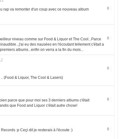
12
0
u du rap va remonter d'un coup avec ce nouveau album
0
 meilleur niveau comme sur Food & Liquor et The Cool...Parce
naudible...j'ai eu des nausées en l'écoutant tellement c'était a
emiers albums...enfin on verra a la fin du mois...
12
0
 .. (Food & Liquor, The Cool & Lasers)
0
x bien parce que pour moi ses 3 derniers albums c'était
e tandis que Food and Liquor c'était autre chose!
0
Records :p Ceçi dit je resterais à l'écoute :)