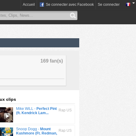
Accueil
Se connecter avec Facebook
Se connecter
169 fan(s)
x clips
Mike WiLL -
Perfect Pint
Rap US
(ft. Kendrick Lam...
Snoop Dogg -
Mount
Rap US
Kushmore (Ft. Redman,