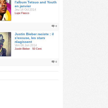
l'album Tetsuo and Youth
en janvier
Jeu 16 Oct 2014
Lupe Fiasco
0
Justin Bieber raciste : il
s'excuse, les stars
réagissent
Ven 06 Jun 2014
Justin Bieber
50 Cent
0