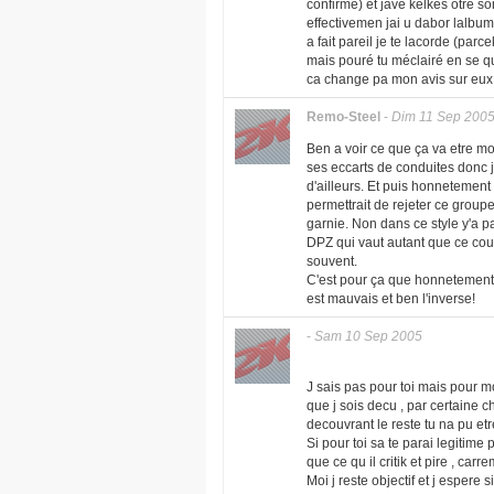
confirmé) et javé kelkes otre so
effectivemen jai u dabor lalbum 
a fait pareil je te lacorde (par
mais pouré tu méclairé en se q
ca change pa mon avis sur eux e
Remo-Steel
-
Dim 11 Sep 200
Ben a voir ce que ça va etre mo
ses eccarts de conduites donc 
d'ailleurs. Et puis honnetement 
permettrait de rejeter ce group
garnie. Non dans ce style y'a p
DPZ qui vaut autant que ce cou
souvent.
C'est pour ça que honnetement s
est mauvais et ben l'inverse!
-
Sam 10 Sep 2005
J sais pas pour toi mais pour mo
que j sois decu , par certaine ch
decouvrant le reste tu na pu et
Si pour toi sa te parai legitime
que ce qu il critik et pire , carr
Moi j reste objectif et j espere 