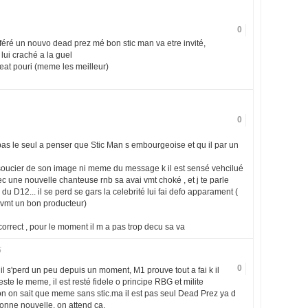
0
référé un nouvo dead prez mé bon stic man va etre invité,
 lui craché a la guel
 feat pouri (meme les meilleur)
0
s pas le seul a penser que Stic Man s embourgeoise et qu il par un
se soucier de son image ni meme du message k il est sensé vehcilué
avec une nouvelle chanteuse rnb sa avai vmt choké , et j te parle
u D12... il se perd se gars la celebrité lui fai defo apparament (
vmt un bon producteur)
correct , pour le moment il m a pas trop decu sa va
5
0
il s'perd un peu depuis un moment, M1 prouve tout a fai k il
ste le meme, il est resté fidele o principe RBG et milite
açon on sait que meme sans stic.ma il est pas seul Dead Prez ya d
bonne nouvelle, on attend ca.