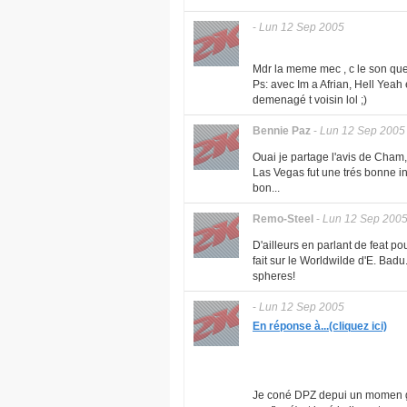
-
Lun 12 Sep 2005
Mdr la meme mec , c le son que j 
Ps: avec Im a Afrian, Hell Yeah 
demenagé t voisin lol ;)
Bennie Paz
-
Lun 12 Sep 2005
Ouai je partage l'avis de Cham, 
Las Vegas fut une trés bonne ini
bon...
Remo-Steel
-
Lun 12 Sep 200
D'ailleurs en parlant de feat pou
fait sur le Worldwilde d'E. Bad
spheres!
-
Lun 12 Sep 2005
En réponse à...(cliquez ici)
Je coné DPZ depui un momen gr