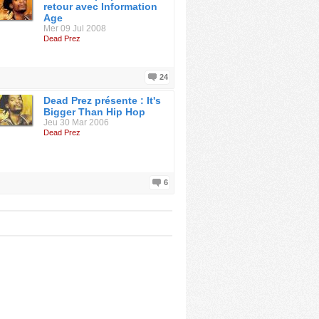
retour avec Information
Age
Mer 09 Jul 2008
Dead Prez
24
Dead Prez présente : It's
Bigger Than Hip Hop
Jeu 30 Mar 2006
Dead Prez
6