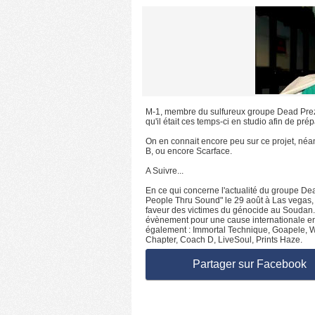
M-1, membre du sulfureux groupe Dead Prez 
qu'il était ces temps-ci en studio afin de pré
On en connait encore peu sur ce projet, néan
B, ou encore Scarface.
A Suivre...
En ce qui concerne l'actualité du groupe Dea
People Thru Sound" le 29 août à Las vegas, 
faveur des victimes du génocide au Soudan. 
évènement pour une cause internationale en 
également : Immortal Technique, Goapele, 
Chapter, Coach D, LiveSoul, Prints Haze.
Partager sur Facebook