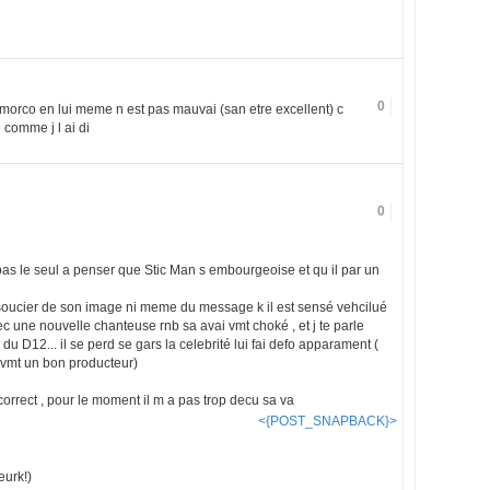
0
le morco en lui meme n est pas mauvai (san etre excellent) c
comme j l ai di
0
s pas le seul a penser que Stic Man s embourgeoise et qu il par un
se soucier de son image ni meme du message k il est sensé vehcilué
avec une nouvelle chanteuse rnb sa avai vmt choké , et j te parle
u D12... il se perd se gars la celebrité lui fai defo apparament (
vmt un bon producteur)
correct , pour le moment il m a pas trop decu sa va
<{POST_SNAPBACK}>
eurk!)