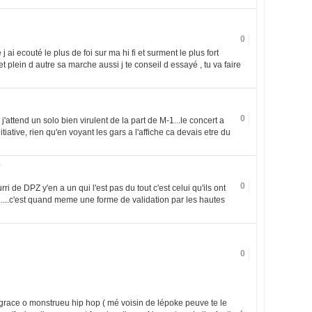
0
ai ecouté le plus de foi sur ma hi fi et surment le plus fort
et plein d autre sa marche aussi j te conseil d essayé , tu va faire
0
j'attend un solo bien virulent de la part de M-1...le concert a
tiative, rien qu'en voyant les gars a l'affiche ca devais etre du
5
0
rri de DPZ y'en a un qui l'est pas du tout c'est celui qu'ils ont
u.....c'est quand meme une forme de validation par les hautes
0
ace o monstrueu hip hop ( mé voisin de lépoke peuve te le