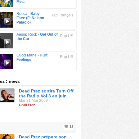
Me...
Rocca -
Baby
Rap Français
Face (Ft Nelson
Palacio)
Aesop Rock -
Get Out of
Rap US
the Car
Gucci Mane -
Hurt
Rap US
Feelings
ez : news
Dead Prez sortira Turn Off
the Radio Vol 3 en juin
Mar 31 Mar 2009
Dead Prez
13
Dead Prez prépare son