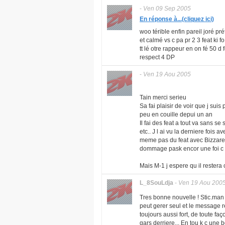
-
Ven 09 Sep 2005
En réponse à...(cliquez ici)
woo térible enfin pareil joré p
et calmé vs c pa pr 2 3 feat ki fo
tt lé otre rappeur en on fé 50 d
respect 4 DP
-
Ven 19 Aou 2005
Tain merci serieu
Sa fai plaisir de voir que j sui
peu en couille depui un an
Il fai des feat a tout va sans 
etc.. J l ai vu la derniere fois 
meme pas du feat avec Bizzare d
dommage pask encor une foi c 
Mais M-1 j espere qu il restera 
L_8SouLdja
-
Ven 19 Aou 200
Tres bonne nouvelle ! Stic.man 
peut gerer seul et le message re
toujours aussi fort, de toute f
gars derriere... En tou k c une 