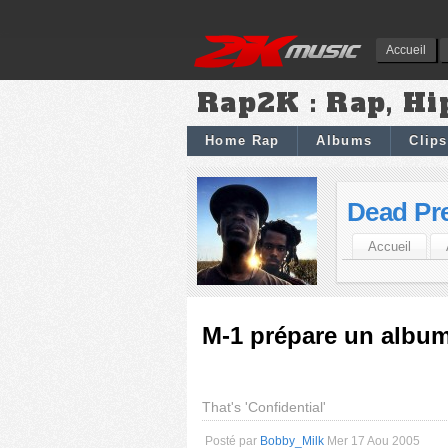
Accueil
Rap2K : Rap, Hi
Home Rap
Albums
Clips
Dead Pr
Accueil
M-1 prépare un album
That's 'Confidential'
Posté par
Bobby_Milk
Mer 17 Aou 2005