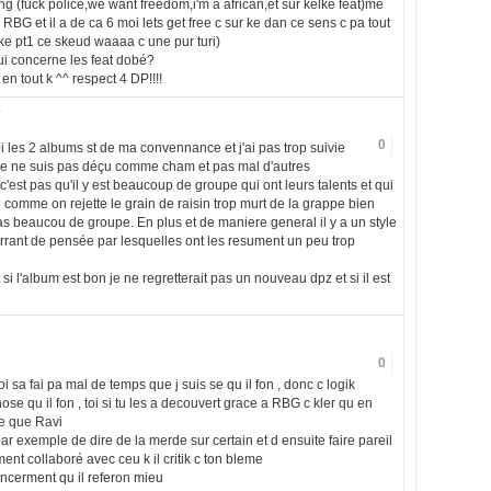
ng (fuck police,we want freedom,i'm a african,et sur kelke feat)mé
RBG et il a de ca 6 moi lets get free c sur ke dan ce sens c pa tout
ceke pt1 ce skeud waaaa c une pur turi)
ui concerne les feat dobé?
n tout k ^^ respect 4 DP!!!!
5
0
i les 2 albums st de ma convennance et j'ai pas trop suivie
je ne suis pas déçu comme cham et pas mal d'autres
c'est pas qu'il y est beaucoup de groupe qui ont leurs talents et qui
e comme on rejette le grain de raisin trop murt de la grappe bien
as beaucou de groupe. En plus et de maniere general il y a un style
rrant de pensée par lesquelles ont les resument un peu trop
i l'album est bon je ne regretterait pas un nouveau dpz et si il est
0
i sa fai pa mal de temps que j suis se qu il fon , donc c logik
ose qu il fon , toi si tu les a decouvert grace a RBG c kler qu en
re que Ravi
 par exemple de dire de la merde sur certain et d ensuite faire pareil
ement collaboré avec ceu k il critik c ton bleme
sincerment qu il referon mieu