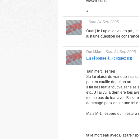
www.k-sur.net
+
-
Sam 24 Sep 2005
Ouai j te l up et envoi en pv , 
just une question de coherance 
DarkMan
-
Sam 24 Sep 2005
En réponse à...(cliquez ici)
Tain merci serieu
Sa fai plaisir de voir que j sui
peu en couille depui un an
Il fai des feat a tout va sans 
etc.. J l ai vu la derniere fois 
meme pas du feat avec Bizzare d
dommage pask encor une foi c 
Mais M-1 j espere qu il restera 
ta le morceau avec Bizzare? (b