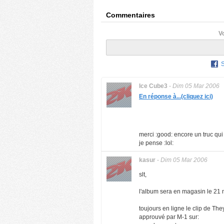
Commentaires
V
Ice Cube3
-
Dim 05 Mar 2006
En réponse à...(cliquez ici)
merci :good: encore un truc qui
je pense :lol:
kasur
-
Dim 05 Mar 2006
slt,
l'album sera en magasin le 21
toujours en ligne le clip de Th
approuvé par M-1 sur: