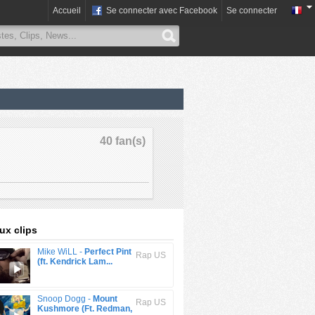
Accueil
Se connecter avec Facebook
Se connecter
40 fan(s)
x clips
Mike WiLL -
Perfect Pint
Rap US
(ft. Kendrick Lam...
Snoop Dogg -
Mount
Rap US
Kushmore (Ft. Redman,