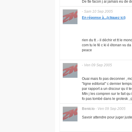
De tte facon j ai jamais eu de 
-
Sam 10 Sep 2005
En réponse à...(cliquez ici)
rien du tt .- il déchir et tt le m
com tu le fé c ki é étonan vu da
peace
-
Ven 09 Sep 2005
Ouai mais fo pas deconner , moi 
"ligne editorial" c dernier temp
par rapport a un discour qu il t
Mtn j les compren sur le fait qu
fo pas tombé dans le grotesk , 
Benicio
-
Ven 09 Sep 2005
Savoir attendre pour juger juste