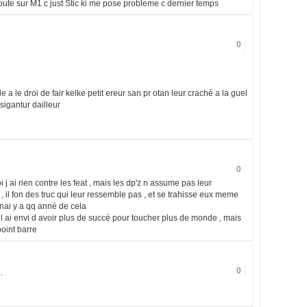
doute sur M1 c just Stic ki me pose probleme c dernier temps
0
onde a le droi de fair kelke petit ereur san pr otan leur craché a la guel
 sigantur dailleur
0
j ai rien contre les feat , mais les dp'z n assume pas leur
s , il fon des truc qui leur ressemble pas , et se trahisse eux meme
enai y a qq anné de cela
 il ai envi d avoir plus de succé pour toucher plus de monde , mais
point barre
0
.