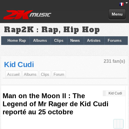
Menu
Rap2K : Rap, Hip Hop
Home Rap
Albums
Clips
News
Artistes
Forums
231 fan(s)
Kid Cudi
Accueil
Albums
Clips
Forum
Kid Cudi
Man on the Moon II : The
Legend of Mr Rager de Kid Cudi
reporté au 25 octobre