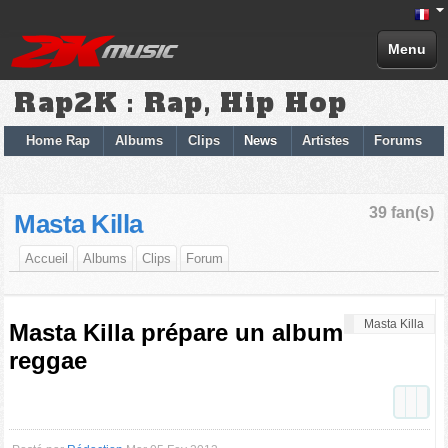
Menu
Rap2K : Rap, Hip Hop
Home Rap
Albums
Clips
News
Artistes
Forums
39 fan(s)
Masta Killa
Accueil
Albums
Clips
Forum
Masta Killa
Masta Killa prépare un album
reggae