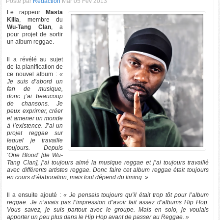
Posté par
Rédaction
Mar 05 Fev 2013
Le rappeur
Masta
Killa
, membre du
Wu-Tang Clan
, a
pour projet de sortir
un album reggae.
Il a révélé au sujet
de la planification de
ce nouvel album :
«
Je suis d’abord un
fan de musique,
donc j’ai beaucoup
de chansons. Je
peux exprimer, créer
et amener un monde
à l’existence. J’ai un
projet reggae sur
lequel je travaille
toujours. Depuis
‘One Blood’ [de Wu-
Tang Clan], j’ai toujours aimé la musique reggae et j’ai toujours travaillé
avec différents artistes reggae. Donc faire cet album reggae était toujours
en cours d’élaboration, mais tout dépend du timing. »
Il a ensuite ajouté :
« Je pensais toujours qu’il était trop tôt pour l’album
reggae. Je n’avais pas l’impression d’avoir fait assez d’albums Hip Hop.
Vous savez, je suis partout avec le groupe. Mais en solo, je voulais
apporter un peu plus dans le Hip Hop avant de passer au Reggae. »