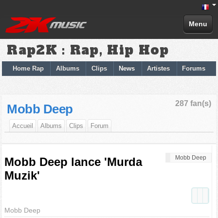
Menu
Rap2K : Rap, Hip Hop
Home Rap
Albums
Clips
News
Artistes
Forums
287 fan(s)
Mobb Deep
Accueil
Albums
Clips
Forum
Mobb Deep
Mobb Deep lance 'Murda
Muzik'
Mobb Deep