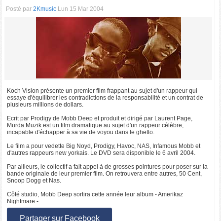
Posté par
2Kmusic
Lun 15 Mar 2004
Koch Vision présente un premier film frappant au sujet d'un rappeur qui
essaye d'équilibrer les contradictions de la responsabilité et un contrat de
plusieurs millions de dollars.
Ecrit par Prodigy de Mobb Deep et produit et dirigé par Laurent Page,
Murda Muzik est un film dramatique au sujet d'un rappeur célèbre,
incapable d'échapper à sa vie de voyou dans le ghetto.
Le film a pour vedette Big Noyd, Prodigy, Havoc, NAS, Infamous Mobb et
d'autres rappeurs new yorkais. Le DVD sera disponible le 6 avril 2004.
Par ailleurs, le collectif a fait appel à de grosses pointures pour poser sur la
bande originale de leur premier film. On retrouvera entre autres, 50 Cent,
Snoop Dogg et Nas.
Côté studio, Mobb Deep sortira cette année leur album - Amerikaz
Nightmare -.
Partager sur Facebook