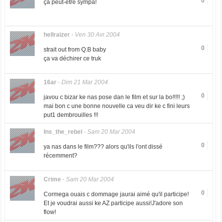
0
ça peut-être sympa!
hellraizer
-
Ven 30 Avr 2004
0
strait out from Q.B baby
ça va déchirer ce truk
16ar
-
Dim 21 Mar 2004
0
javou c bizar ke nas pose dan le film et sur la bo!!!!! ;)
mai bon c une bonne nouvelle ca veu dir ke c fini leurs
put1 dembrouilles !!!
Ins_the_rebel
-
Sam 20 Mar 2004
0
ya nas dans le film??? alors qu'ils l'ont dissé
récemment?
Crime
-
Sam 20 Mar 2004
0
Cormega ouais c dommage jaurai aimé qu'il participe!
Et je voudrai aussi ke AZ participe aussi!J'adore son
flow!