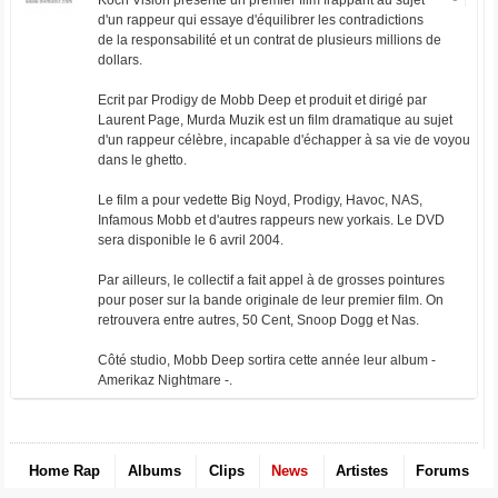
Koch Vision présente un premier film frappant au sujet
d'un rappeur qui essaye d'équilibrer les contradictions
de la responsabilité et un contrat de plusieurs millions de
dollars.
Ecrit par Prodigy de Mobb Deep et produit et dirigé par
Laurent Page, Murda Muzik est un film dramatique au sujet
d'un rappeur célèbre, incapable d'échapper à sa vie de voyou
dans le ghetto.
Le film a pour vedette Big Noyd, Prodigy, Havoc, NAS,
Infamous Mobb et d'autres rappeurs new yorkais. Le DVD
sera disponible le 6 avril 2004.
Par ailleurs, le collectif a fait appel à de grosses pointures
pour poser sur la bande originale de leur premier film. On
retrouvera entre autres, 50 Cent, Snoop Dogg et Nas.
Côté studio, Mobb Deep sortira cette année leur album -
Amerikaz Nightmare -.
Home Rap
Albums
Clips
News
Artistes
Forums