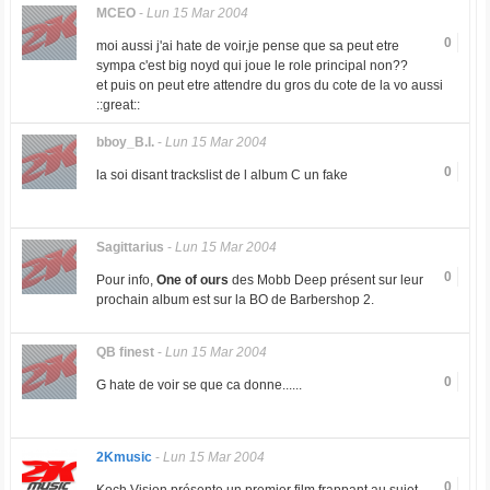
MCEO
-
Lun 15 Mar 2004
0
moi aussi j'ai hate de voir,je pense que sa peut etre
sympa c'est big noyd qui joue le role principal non??
et puis on peut etre attendre du gros du cote de la vo aussi
::great::
bboy_B.I.
-
Lun 15 Mar 2004
0
la soi disant trackslist de l album C un fake
Sagittarius
-
Lun 15 Mar 2004
0
Pour info,
One of ours
des Mobb Deep présent sur leur
prochain album est sur la BO de Barbershop 2.
QB finest
-
Lun 15 Mar 2004
0
G hate de voir se que ca donne......
2Kmusic
-
Lun 15 Mar 2004
0