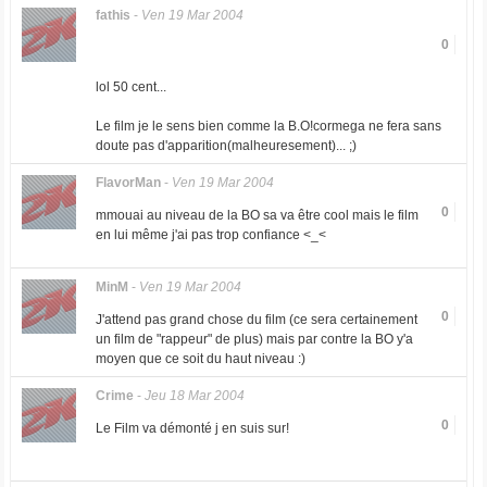
fathis
-
Ven 19 Mar 2004
0
lol 50 cent...
Le film je le sens bien comme la B.O!cormega ne fera sans
doute pas d'apparition(malheuresement)... ;)
FlavorMan
-
Ven 19 Mar 2004
0
mmouai au niveau de la BO sa va être cool mais le film
en lui même j'ai pas trop confiance <_<
MinM
-
Ven 19 Mar 2004
0
J'attend pas grand chose du film (ce sera certainement
un film de "rappeur" de plus) mais par contre la BO y'a
moyen que ce soit du haut niveau :)
Crime
-
Jeu 18 Mar 2004
0
Le Film va démonté j en suis sur!