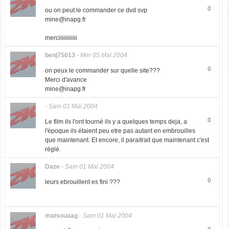
0
ou on peut le commander ce dvd svp
mine@inapg.fr
merciiiiiiiiiiii
benj75013
-
Mer 05 Mai 2004
0
on peux le commander sur quelle site???
Merci d'avance
mine@inapg.fr
-
Sam 01 Mai 2004
0
Le film ils l'ont tourné ils y a quelques temps deja, a
l'époque ils étaient peu etre pas autant en embrouilles
que maintenant. Et encore, il paraitrait que maintenant c'est
réglé.
Daze
-
Sam 01 Mai 2004
0
leurs ebrouillent es fini ???
matsouaag
-
Sam 01 Mai 2004