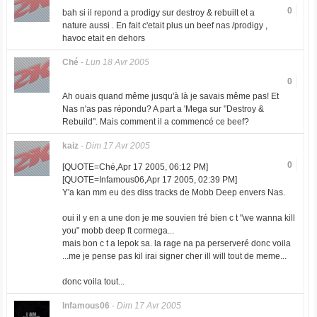
0
bah si il repond a prodigy sur destroy & rebuilt et a
nature aussi . En fait c'etait plus un beef nas /prodigy ,
havoc etait en dehors
Ché
-
Lun 18 Avr 2005
0
Ah ouais quand même jusqu'à là je savais même pas! Et
Nas n'as pas répondu? A part a 'Mega sur "Destroy &
Rebuild". Mais comment il a commencé ce beef?
kaiz
-
Dim 17 Avr 2005
0
[QUOTE=Ché,Apr 17 2005, 06:12 PM]
[QUOTE=Infamous06,Apr 17 2005, 02:39 PM]
Y'a kan mm eu des diss tracks de Mobb Deep envers Nas.
oui il y en a une don je me souvien tré bien c t "we wanna kill
you" mobb deep ft cormega...
mais bon c t a lepok sa. la rage na pa perserveré donc voila
...me je pense pas kil irai signer cher ill will tout de meme...
donc voila tout...
Infamous06
-
Dim 17 Avr 2005