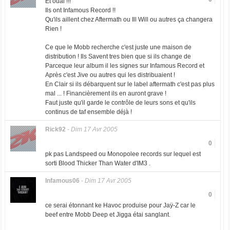
Et ouai !!!
Ils ont Infamous Record !!
Qu'ils aillent chez Aftermath ou Ill Will ou autres ça changera
Rien !
Ce que le Mobb recherche c'est juste une maison de
distribution ! Ils Savent tres bien que si ils change de
Parceque leur album il les signes sur Infamous Record et
Après c'est Jive ou autres qui les distribuaient !
En Clair si ils débarquent sur le label aftermath c'est pas plus
mal ... ! Financièrement ils en auront grave !
Faut juste qu'il garde le contrôle de leurs sons et qu'ils
continus de taf ensemble déjà !
Rick92
-
Dim 17 Avr 2005
0
pk pas Landspeed ou Monopolee records sur lequel est
sorti Blood Thicker Than Water d'IM3 .
Infamous06
-
Dim 17 Avr 2005
0
ce serai étonnant ke Havoc produise pour Jaÿ-Z car le
beef entre Mobb Deep et Jigga étai sanglant.