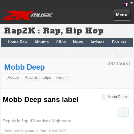
Menu
Rap2K : Rap, Hip Hop
Home Rap
Albums
Clips
News
Artistes
Forums
287 fan(s)
Mobb Deep
Accueil
Albums
Clips
Forum
Mobb Deep
Mobb Deep sans label
Depuis le flop d'Americaz Nightmare
Posté par
Sagittarius
Dim 10 Avr 2005