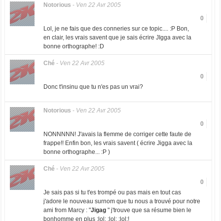
Notorious
-
Ven 22 Avr 2005
0
Lol, je ne fais que des conneries sur ce topic.... :P Bon,
en clair, les vrais savent que je sais écrire JIgga avec la
bonne orthographe! :D
Ché
-
Ven 22 Avr 2005
0
Donc t'insinu que tu n'es pas un vrai?
Notorious
-
Ven 22 Avr 2005
0
NONNNNN! J'avais la flemme de corriger cette faute de
frappe!! Enfin bon, les vrais savent ( écrire Jigga avec la
bonne orthographe... :P )
Ché
-
Ven 22 Avr 2005
0
Je sais pas si tu t'es trompé ou pas mais en tout cas
j'adore le nouveau surnom que tu nous a trouvé pour notre
ami from Marcy : "
Jigag
" j'trouve que sa résume bien le
bonhomme en plus :lol: :lol: :lol:!