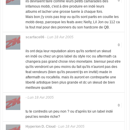
0
ils devraient faire comme leurs petits camarades des
infamous mobb, c'est à dire produire en indé leurs
albums et lacher une grosse tuerie à chaque fois.
Mais bon j'y crois pas trop vu qu'ils sont partis en couille les
mobb deep, parceque les feats avec Nelly, Lil Jon ou 112 ca
la fout mal pour des pionners du son hardcore de QB.
scarface06
-
Lun 18 Avr 2005
0
ils ont deja leur reputation alors qu'ils sortent un skeud
en indé ou chez un gros label du style roc ou aftermath ca
changera pas grand chose nivo monetaire. biensur peut etre
qu'ils vendront un peu moins du fait qu'ils n'auront pas des
feat vendeurs (bien qu'ils peuvent tjs en invité) made in
aftermath ou rocafella. mais ils auront en contrepartie une
liberté artistique bien plus grande et dc un skeud de bien
meilleure qualité.
-
Lun 18 Avr 2005
0
tu te contredis un peu non ? ou d'après toi un label indé
peut les rendre riche?
Hyperion D. Cloud
-
Lun 18 Avr 2005