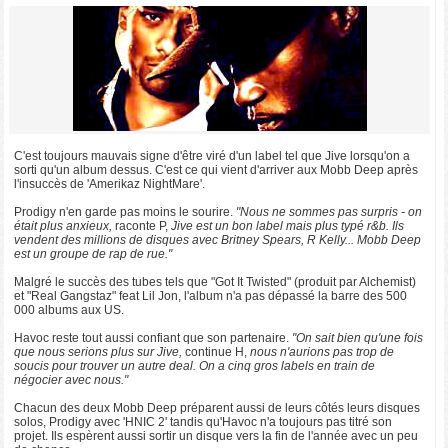
C'est toujours mauvais signe d'être viré d'un label tel que Jive lorsqu'on a
sorti qu'un album dessus. C'est ce qui vient d'arriver aux Mobb Deep après
l'insuccès de 'Amerikaz NightMare'.
Prodigy n'en garde pas moins le sourire.
"Nous ne sommes pas surpris - on
était plus anxieux,
raconte P,
Jive est un bon label mais plus typé r&b. Ils
vendent des millions de disques avec Britney Spears, R Kelly... Mobb Deep
est un groupe de rap de rue."
Malgré le succès des tubes tels que "Got It Twisted" (produit par Alchemist)
et "Real Gangstaz" feat Lil Jon, l'album n'a pas dépassé la barre des 500
000 albums aux US.
Havoc reste tout aussi confiant que son partenaire.
"On sait bien qu'une fois
que nous serions plus sur Jive,
continue H,
nous n'aurions pas trop de
soucis pour trouver un autre deal. On a cinq gros labels en train de
négocier avec nous."
Chacun des deux Mobb Deep préparent aussi de leurs côtés leurs disques
solos, Prodigy avec 'HNIC 2' tandis qu'Havoc n'a toujours pas titré son
projet. Ils espèrent aussi sortir un disque vers la fin de l'année avec un peu