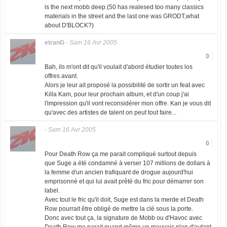
is the next mobb deep.(50 has realesed too many classics
materials in the street and the last one was GRODT,what
about D'BLOCK?)
etranG
-
Sam 16 Avr 2005
0
Bah, ils m'ont dit qu'il voulait d'abord étudier toutes los
offres avant.
Alors je leur ait proposé la possibilité de sortir un feat avec
Killa Kam, pour leur prochain album, et d'un coup j'ai
l'impression qu'il vont reconsidérer mon offre. Kan je vous dit
qu'avec des artistes de talent on peut tout faire...
-
Sam 16 Avr 2005
0
Pour Death Row ça me parait compliqué surtout depuis
que Suge a été condamné à verser 107 millions de dollars à
la femme d'un ancien trafiquant de drogue aujourd'hui
emprisonné et qui lui avait prêté du fric pour démarrer son
label.
Avec tout le fric qu'il doit, Suge est dans la merde et Death
Row pourrait être obligé de mettre la clé sous la porte.
Donc avec tout ça, la signature de Mobb ou d'Havoc avec