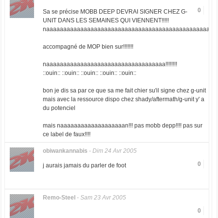
0
Sa se précise MOBB DEEP DEVRAI SIGNER CHEZ G-
UNIT DANS LES SEMAINES QUI VIENNENT!!!!!
naaaaaaaaaaaaaaaaaaaaaaaaaaaaaaaaaaaaaaaaaaaaaaaan!!!!
accompagné de MOP bien sur!!!!!!!
naaaaaaaaaaaaaaaaaaaaaaaaaaaaaaaaaaa!!!!!!!!
::ouin:: ::ouin:: ::ouin:: ::ouin:: ::ouin::
bon je dis sa par ce que sa me fait chier su'il signe chez g-unit
mais avec la ressource dispo chez shady/aftermath/g-unit y' a
du potenciel
mais naaaaaaaaaaaaaaaaaaan!!! pas mobb depp!!!! pas sur
ce label de faux!!!!
obiwankannabis
-
Dim 24 Avr 2005
0
j aurais jamais du parler de foot
Remo-Steel
-
Sam 23 Avr 2005
0