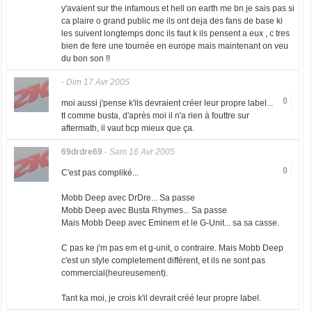
y'avaient sur the infamous et hell on earth me bn je sais pas si
ca plaire o grand public me ils ont deja des fans de base ki
les suivent longtemps donc ils faut k ils pensent a eux , c tres
bien de fere une tournée en europe mais maintenant on veu
du bon son !!
-
Dim 17 Avr 2005
0
moi aussi j'pense k'ils devraient créer leur propre label...
tt comme busta, d'après moi il n'a rien à fouttre sur
aftermath, il vaut bcp mieux que ça.
69drdre69
-
Sam 16 Avr 2005
0
C'est pas compliké...
Mobb Deep avec DrDre... Sa passe
Mobb Deep avec Busta Rhymes... Sa passe
Mais Mobb Deep avec Eminem et le G-Unit... sa sa casse.
C pas ke j'm pas em et g-unit, o contraire. Mais Mobb Deep
c'est un style completement différent, et ils ne sont pas
commercial(heureusement).
Tant ka moi, je crois k'il devrait créé leur propre label.