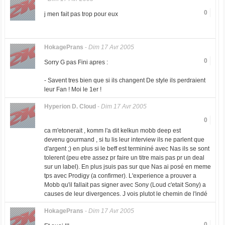
0
j men fait pas trop pour eux
HokagePrans
-
Dim 17 Avr 2005
0
Sorry G pas Fini apres :
- Savent tres bien que si ils changent De style ils perdraient
leur Fan ! Moi le 1er !
Hyperion D. Cloud
-
Dim 17 Avr 2005
0
ca m'etonerait , komm l'a dit kelkun mobb deep est
devenu gourmand , si tu lis leur interview ils ne parlent que
d'argent ;) en plus si le beff est termininé avec Nas ils se sont
tolerent (peu etre assez pr faire un titre mais pas pr un deal
sur un label). En plus jsuis pas sur que Nas ai posé en meme
tps avec Prodigy (a confirmer). L'experience a prouver a
Mobb qu'il fallait pas signer avec Sony (Loud c'etait Sony) a
causes de leur divergences. J vois plutot le chemin de l'indé
HokagePrans
-
Dim 17 Avr 2005
0