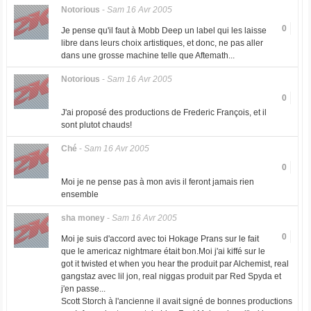
Notorious
-
Sam 16 Avr 2005
0
Je pense qu'il faut à Mobb Deep un label qui les laisse
libre dans leurs choix artistiques, et donc, ne pas aller
dans une grosse machine telle que Aftemath...
Notorious
-
Sam 16 Avr 2005
0
J'ai proposé des productions de Frederic François, et il
sont plutot chauds!
Ché
-
Sam 16 Avr 2005
0
Moi je ne pense pas à mon avis il feront jamais rien
ensemble
sha money
-
Sam 16 Avr 2005
0
Moi je suis d'accord avec toi Hokage Prans sur le fait
que le americaz nightmare était bon.Moi j'ai kiffé sur le
got it twisted et when you hear the produit par Alchemist, real
gangstaz avec lil jon, real niggas produit par Red Spyda et
j'en passe...
Scott Storch à l'ancienne il avait signé de bonnes productions