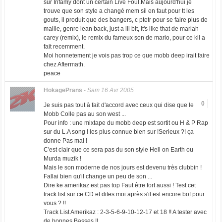
sur Infamy dont un certain Live Foul.Mais aujourd'hui je
trouve que son style a changé mem sil en faut pour tt les
gouts, il produit que des bangers, c ptetr pour se faire plus de
maille, genre lean back, just a lil bit, it's like that de mariah
carey (remix), le remix du fameux son de mario, pour ce kil a
fait recemment.
Moi honnetement je vois pas trop ce que mobb deep irait faire
chez Aftermath.
peace
HokagePrans
-
Sam 16 Avr 2005
0
Je suis pas tout à fait d'accord avec ceux qui dise que le
Mobb Colle pas au son west ...
Pour info : une mixtape du mobb deep est sortit ou H & P Rap
sur du L.A song ! les plus connue bien sur !Serieux ?! ça
donne Pas mal !
C'est clair que ce sera pas du son style Hell on Earth ou
Murda muzik !
Mais le son moderne de nos jours est devenu très clubbin !
Fallai bien qu'il change un peu de son ...
Dire ke amerikaz est pas top Faut être fort aussi ! Test cet
track list sur ce CD et dites moi après s'il est encore bof pour
vous ? !!
Track List Amerikaz : 2-3-5-6-9-10-12-17 et 18 !! A tester avec
de bonnes Basses !!