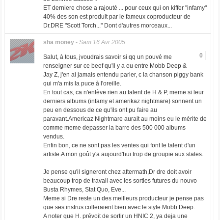
ET derniere chose a rajouté ... pour ceux qui on kiffer "infamy"
40% des son est produit par le fameux coproducteur de
Dr.DRE "Scott Torch..." Dont d'autres morceaux...
sha money
-
Sam 16 Avr 2005
0
Salut, à tous, jvoudrais savoir si qq un pouvé me
renseigner sur ce beef qu'il y a eu entre Mobb Deep &
Jay Z, j'en ai jamais entendu parler, c la chanson piggy bank
qui m'a mis la puce à l'oreille.
En tout cas, ca n'enlève rien au talent de H & P, meme si leur
derniers albums (infamy et amerikaz nightmare) sonnent un
peu en dessous de ce qu'ils ont pu faire au
paravant.Americaz Nightmare aurait au moins eu le mérite de
comme meme depasser la barre des 500 000 albums
vendus.
Enfin bon, ce ne sont pas les ventes qui font le talent d'un
artiste.A mon goût y'a aujourd'hui trop de groupie aux states.
Je pense qu'il signeront chez aftermath,Dr dre doit avoir
beaucoup trop de travail avec les sorties futures du nouvo
Busta Rhymes, Stat Quo, Eve...
Meme si Dre reste un des meilleurs producteur je pense pas
que ses instrus colleraient bien avec le style Mobb Deep.
A noter que H. prévoit de sortir un HNIC 2, ya deja une