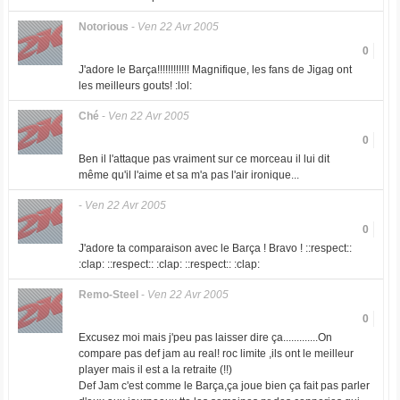
Notorious
-
Ven 22 Avr 2005
0
J'adore le Barça!!!!!!!!!!!! Magnifique, les fans de Jigag ont
les meilleurs gouts! :lol:
Ché
-
Ven 22 Avr 2005
0
Ben il l'attaque pas vraiment sur ce morceau il lui dit
même qu'il l'aime et sa m'a pas l'air ironique...
-
Ven 22 Avr 2005
0
J'adore ta comparaison avec le Barça ! Bravo ! ::respect::
:clap: ::respect:: :clap: ::respect:: :clap:
Remo-Steel
-
Ven 22 Avr 2005
0
Excusez moi mais j'peu pas laisser dire ça.............On
compare pas def jam au real! roc limite ,ils ont le meilleur
player mais il est a la retraite (!!)
Def Jam c'est comme le Barça,ça joue bien ça fait pas parler