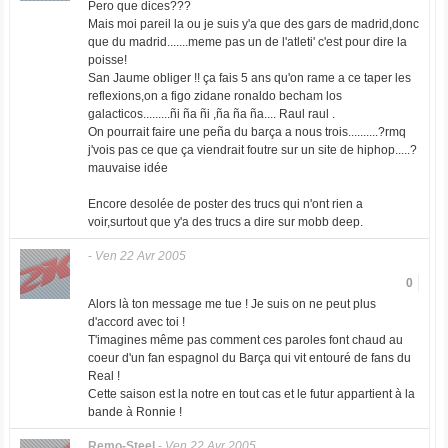
Pero que dices???
Mais moi pareil la ou je suis y'a que des gars de madrid,donc
que du madrid.......meme pas un de l'atleti' c'est pour dire la
poisse!
San Jaume obliger !! ça fais 5 ans qu'on rame a ce taper les
reflexions,on a figo zidane ronaldo becham los
galacticos.........ñi ña ñi ,ña ña ña.... Raul raul .
On pourrait faire une peña du barça a nous trois..........?rmq
j'vois pas ce que ça viendrait foutre sur un site de hiphop.....?
mauvaise idée
Encore desolée de poster des trucs qui n'ont rien a
voir,surtout que y'a des trucs a dire sur mobb deep.
-
Ven 22 Avr 2005
0
Alors là ton message me tue ! Je suis on ne peut plus
d'accord avec toi !
T'imagines même pas comment ces paroles font chaud au
coeur d'un fan espagnol du Barça qui vit entouré de fans du
Real !
Cette saison est la notre en tout cas et le futur appartient à la
bande à Ronnie !
Remo-Steel
-
Ven 22 Avr 2005