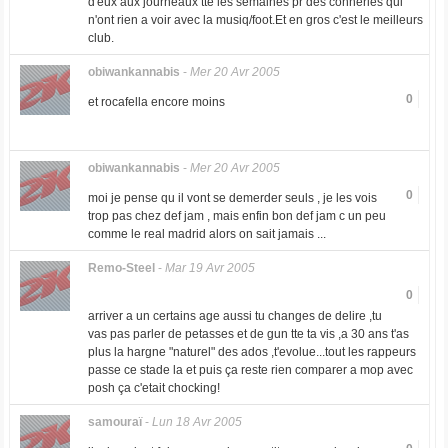
d'eux aux journeaux tte les semaines pr des conneries qui
n'ont rien a voir avec la musiq/foot.Et en gros c'est le meilleurs
club.
obiwankannabis
-
Mer 20 Avr 2005
0
et rocafella encore moins
obiwankannabis
-
Mer 20 Avr 2005
0
moi je pense qu il vont se demerder seuls , je les vois
trop pas chez def jam , mais enfin bon def jam c un peu
comme le real madrid alors on sait jamais ...
Remo-Steel
-
Mar 19 Avr 2005
0
arriver a un certains age aussi tu changes de delire ,tu
vas pas parler de petasses et de gun tte ta vis ,a 30 ans t'as
plus la hargne "naturel" des ados ,t'evolue...tout les rappeurs
passe ce stade la et puis ça reste rien comparer a mop avec
posh ça c'etait chocking!
samouraï
-
Lun 18 Avr 2005