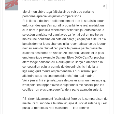
0
Merci mon chère....ça fait plaisir de voir que certaine
personne aprécie les justes comparaisons.
Et je tiens a declarer, sollennellement que je serais la ,pour
enfoncer des que j'en aurait la possibilité le real madrid; un
club dont le public a recemment siffler les joueurs noir de la
selection anglaise (et bam! avec ça j'en ai dut en mettre au
moins une douzaine du coté du barça ) et qui par ailleurs n'a
jamais donner leurs chances ni la reconnaissance au joueur
noir au sein du club et j'en porte la preuve par la présente
citations des noms de Anelka,Ze Roberto, Makele et le plus
emblématique exemple Samuel Eto'o (AKA Cam'Air prochain
aterrissage dans ton cul Raul!) que le Barça a amener a la
concecration et lui a permis de devenir pichichi de la la
liga,rang qu'il mérite amplement mais qu'il n'aurait put
atteindre sous les couleurs (blanche) du real madrid.
Voila j'en ai fini et je m'excuse de poster ainsi un message qui
n'est point en rapport avec le sujet.(mais me cassez pas les
couilles non plus parceque j'ai deja parlé avant du sujet ).
PS: sinon bizarrement j'etais plutot fiere de la comparaison du
meilleurs du monde a la retraite: jay-z du roc et zidane qui est
pas a la retraite au real mais bon.......tout comme