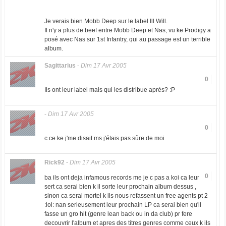
Je verais bien Mobb Deep sur le label Ill Will.
Il n'y a plus de beef entre Mobb Deep et Nas, vu ke Prodigy a
posé avec Nas sur 1st Infantry, qui au passage est un terrible
album.
Sagittarius
-
Dim 17 Avr 2005
0
Ils ont leur label mais qui les distribue après? :P
-
Dim 17 Avr 2005
0
c ce ke j'me disait ms j'étais pas sûre de moi
Rick92
-
Dim 17 Avr 2005
0
ba ils ont deja infamous records me je c pas a koi ca leur
sert ca serai bien k il sorte leur prochain album dessus ,
sinon ca serai mortel k ils nous refassent un free agents pt 2
:lol: nan serieusement leur prochain LP ca serai bien qu'il
fasse un gro hit (genre lean back ou in da club) pr fere
decouvrir l'album et apres des titres genres comme ceux k ils