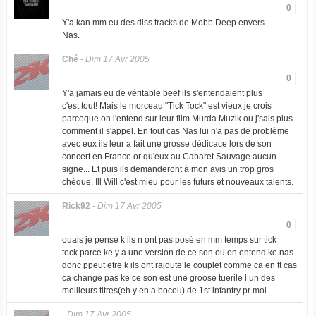
0
Y'a kan mm eu des diss tracks de Mobb Deep envers
Nas.
Ché
-
Dim 17 Avr 2005
0
Y'a jamais eu de véritable beef ils s'entendaient plus
c'est tout! Mais le morceau "Tick Tock" est vieux je crois
parceque on l'entend sur leur film Murda Muzik ou j'sais plus
comment il s'appel. En tout cas Nas lui n'a pas de problème
avec eux ils leur a fait une grosse dédicace lors de son
concert en France or qu'eux au Cabaret Sauvage aucun
signe... Et puis ils demanderont à mon avis un trop gros
chèque. Ill Will c'est mieu pour les futurs et nouveaux talents.
Rick92
-
Dim 17 Avr 2005
0
ouais je pense k ils n ont pas posé en mm temps sur tick
tock parce ke y a une version de ce son ou on entend ke nas
donc ppeut etre k ils ont rajoute le couplet comme ca en tt cas
ca change pas ke ce son est une groose tuerile l un des
meilleurs titres(eh y en a bocou) de 1st infantry pr moi
-
Dim 17 Avr 2005