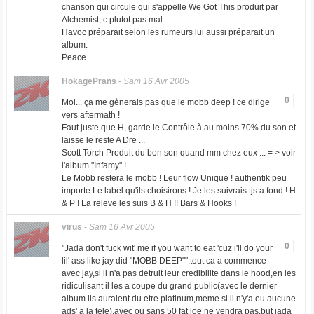
chanson qui circule qui s'appelle We Got This produit par
Alchemist, c plutot pas mal.
Havoc préparait selon les rumeurs lui aussi préparait un
album.
Peace
HokagePrans
-
Sam 16 Avr 2005
0
Moi... ça me gènerais pas que le mobb deep ! ce dirige
vers aftermath !
Faut juste que H, garde le Contrôle à au moins 70% du son et
laisse le reste A Dre ...
Scott Torch Produit du bon son quand mm chez eux ... = > voir
l'album "Infamy" !
Le Mobb restera le mobb ! Leur flow Unique ! authentik peu
importe Le label qu'ils choisirons ! Je les suivrais tjs a fond ! H
& P ! La releve les suis B & H !! Bars & Hooks !
virus
-
Sam 16 Avr 2005
0
"Jada don't fuck wit' me if you want to eat 'cuz i'll do your
lil' ass like jay did "MOBB DEEP"".tout ca a commence
avec jay,si il n'a pas detruit leur credibilite dans le hood,en les
ridiculisant il les a coupe du grand public(avec le dernier
album ils auraient du etre platinum,meme si il n'y'a eu aucune
ads' a la tele).avec ou sans 50 fat joe ne vendra pas,but jada