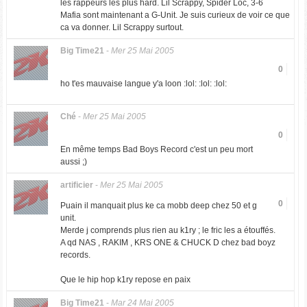
les rappeurs les plus hard. Lil Scrappy, Spider Loc, 3-6
Mafia sont maintenant a G-Unit. Je suis curieux de voir ce que
ca va donner. Lil Scrappy surtout.
Big Time21
-
Mer 25 Mai 2005
0
ho t'es mauvaise langue y'a loon :lol: :lol: :lol:
Ché
-
Mer 25 Mai 2005
0
En même temps Bad Boys Record c'est un peu mort
aussi ;)
artificier
-
Mer 25 Mai 2005
0
Puain il manquait plus ke ca mobb deep chez 50 et g
unit.
Merde j comprends plus rien au k1ry ; le fric les a étouffés.
A qd NAS , RAKIM , KRS ONE & CHUCK D chez bad boyz
records.
Que le hip hop k1ry repose en paix
Big Time21
-
Mar 24 Mai 2005