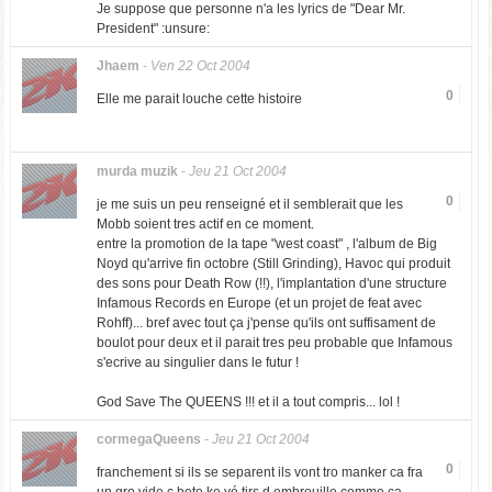
Je suppose que personne n'a les lyrics de "Dear Mr.
President" :unsure:
Jhaem
-
Ven 22 Oct 2004
0
Elle me parait louche cette histoire
murda muzik
-
Jeu 21 Oct 2004
0
je me suis un peu renseigné et il semblerait que les
Mobb soient tres actif en ce moment.
entre la promotion de la tape "west coast" , l'album de Big
Noyd qu'arrive fin octobre (Still Grinding), Havoc qui produit
des sons pour Death Row (!!), l'implantation d'une structure
Infamous Records en Europe (et un projet de feat avec
Rohff)... bref avec tout ça j'pense qu'ils ont suffisament de
boulot pour deux et il parait tres peu probable que Infamous
s'ecrive au singulier dans le futur !
God Save The QUEENS !!! et il a tout compris... lol !
cormegaQueens
-
Jeu 21 Oct 2004
0
franchement si ils se separent ils vont tro manker ca fra