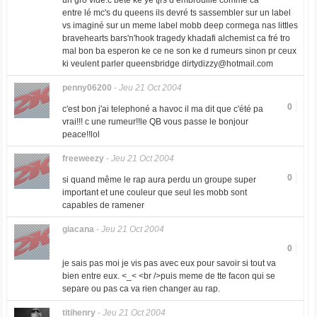
un gro vide.c bete ke yé tjrs d embrouille comme ca
entre lé mc's du queens ils devré ts sassembler sur un label
vs imaginé sur un meme label mobb deep cormega nas littles
bravehearts bars'n'hook tragedy khadafi alchemist ca fré tro
mal bon ba esperon ke ce ne son ke d rumeurs sinon pr ceux
ki veulent parler queensbridge
dirtydizzy@hotmail.com
penny06200
-
Jeu 21 Oct 2004
0
c'est bon j'ai telephoné a havoc il ma dit que c'été pa
vrai!!! c une rumeur!!le QB vous passe le bonjour
peace!!lol
freeweezy
-
Jeu 21 Oct 2004
0
si quand même le rap aura perdu un groupe super
important et une couleur que seul les mobb sont
capables de ramener
giacana
-
Jeu 21 Oct 2004
0
je sais pas moi je vis pas avec eux pour savoir si tout va
bien entre eux. <_< <br />puis meme de tte facon qui se
separe ou pas ca va rien changer au rap.
titihenry
-
Jeu 21 Oct 2004