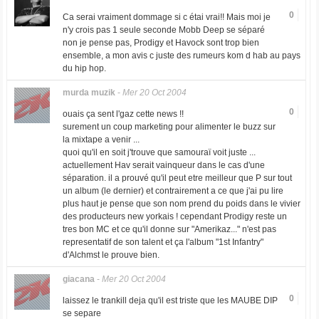
0
Ca serai vraiment dommage si c étai vrai!! Mais moi je
n'y crois pas 1 seule seconde Mobb Deep se séparé
non je pense pas, Prodigy et Havock sont trop bien
ensemble, a mon avis c juste des rumeurs kom d hab au pays
du hip hop.
murda muzik
-
Mer 20 Oct 2004
0
ouais ça sent l'gaz cette news !!
surement un coup marketing pour alimenter le buzz sur
la mixtape a venir ...
quoi qu'il en soit j'trouve que samouraï voit juste ...
actuellement Hav serait vainqueur dans le cas d'une
séparation. il a prouvé qu'il peut etre meilleur que P sur tout
un album (le dernier) et contrairement a ce que j'ai pu lire
plus haut je pense que son nom prend du poids dans le vivier
des producteurs new yorkais ! cependant Prodigy reste un
tres bon MC et ce qu'il donne sur "Amerikaz..." n'est pas
representatif de son talent et ça l'album "1st Infantry"
d'Alchmst le prouve bien.
giacana
-
Mer 20 Oct 2004
0
laissez le trankill deja qu'il est triste que les MAUBE DIP
se separe