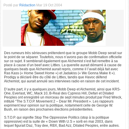
Posté par
Rédaction
Mar 19 Oct 2004
Des rumeurs très sérieuses prétendent que le groupe Mobb Deep serait sur
le point de se séparer. Toutefois, nous n’avons pas de confirmation officielle
sur ce sujet. Il semblerait également que Alchemist s’est fait remettre à sa
place à cause d’un beef avec Littles. La querelle aurait démarré à cause de
quelques beats que Alchemist aurait repris, comme il l’avait déjà fait avec
Ras Kass (« Home Sweet Home ») et Jadakiss (« We Gonna Make It »).
Prodigy a déclaré être du côté de Littles, tandis que Havoc défend
Alchemist, qui aurait annulé ses interviews radio en raison de cet incident.
D’autre part, il y a quelques jours, Mobb Deep et Alchemist, ainsi que KRS-
One, Everlast, WC, Mack 10, B-Real des Cypress Hill, Defari et Dilated
Peoples ont enregistré un morceau de sept minutes produit par Fred Wreck,
intitulé “The S.T.O.P. Movement 2 – Dear Mr. President ». Les rappeurs
expriment leur opinion sur la politique, notamment celle de George W.
Bush, en raison des prochaines élections présidentielles.
S.T.O.P. qui signifie Stop The Oppressive Politics (stop à la politique
oppressive) est la suite de « Down With U.S » sorti en mai 2003, dans
lequel figurait Daz, Tray dee, RBX, Bad Azz, Dilated Peoples, entre autres.