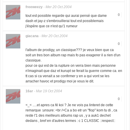
freeweezy
-
Mer 20 Oct 2004
0
tout est possible regarde qui aurai pensé que dame
dash et jay-z s'embrouillerai tout est possiblemais
j'éspère que ce n'est qu'1 rumeur
giacana
-
Mer 20 Oct 2004
0
l'album de prodigy, un classique??? je veux bien que ca
soit un tres bon album rap mais fo pas exagerer il a rien d'un
classique.
pour ce qui est de la rupture on verra bien mais personne
n'imaginait que daz et kurupt se ferait la guerre comme ca. en
tt cas si ca venait a se confirmer y en a qui vont se les
arracher havoc et prodigy moi je vous le dit.
16ar
-
Mar 19 Oct 2004
0
<_< .....et apres ca fé koi ? Je ne vois pa linteret de cette
remarque :unsure: <br />Ca a bo etr un "flop" kom tu di , ca
reste l'1 des meilleurs albums rap us , y a auk1 dechet
dedans , bref en d'autres termes : c 1 CLASSIC ::respect::