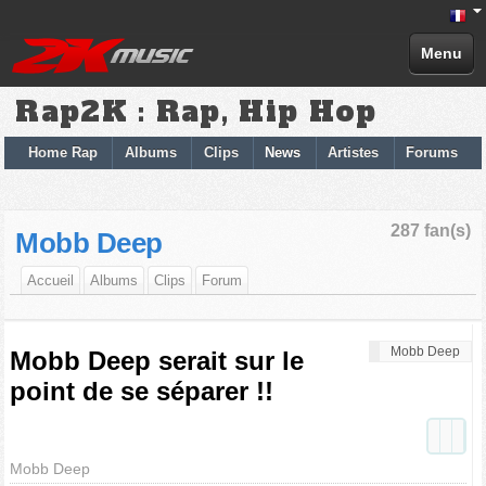
Menu
Rap2K : Rap, Hip Hop
Home Rap
Albums
Clips
News
Artistes
Forums
287 fan(s)
Mobb Deep
Accueil
Albums
Clips
Forum
Mobb Deep
Mobb Deep serait sur le
point de se séparer !!
Mobb Deep