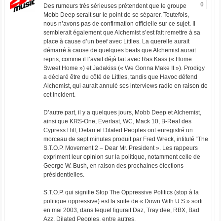
0
Des rumeurs très sérieuses prétendent que le groupe
Mobb Deep serait sur le point de se séparer. Toutefois,
nous n’avons pas de confirmation officielle sur ce sujet. Il
semblerait également que Alchemist s’est fait remettre à sa
place à cause d’un beef avec Littles. La querelle aurait
démarré à cause de quelques beats que Alchemist aurait
repris, comme il l’avait déjà fait avec Ras Kass (« Home
Sweet Home ») et Jadakiss (« We Gonna Make It »). Prodigy
a déclaré être du côté de Littles, tandis que Havoc défend
Alchemist, qui aurait annulé ses interviews radio en raison de
cet incident.
D’autre part, il y a quelques jours, Mobb Deep et Alchemist,
ainsi que KRS-One, Everlast, WC, Mack 10, B-Real des
Cypress Hill, Defari et Dilated Peoples ont enregistré un
morceau de sept minutes produit par Fred Wreck, intitulé “The
S.T.O.P. Movement 2 – Dear Mr. President ». Les rappeurs
expriment leur opinion sur la politique, notamment celle de
George W. Bush, en raison des prochaines élections
présidentielles.
S.T.O.P. qui signifie Stop The Oppressive Politics (stop à la
politique oppressive) est la suite de « Down With U.S » sorti
en mai 2003, dans lequel figurait Daz, Tray dee, RBX, Bad
Azz, Dilated Peoples, entre autres.