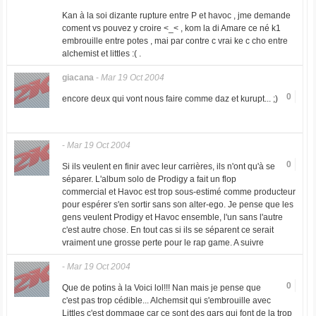
Kan à la soi dizante rupture entre P et havoc , jme demande
coment vs pouvez y croire <_< , kom la di Amare ce né k1
embrouille entre potes , mai par contre c vrai ke c cho entre
alchemist et littles :( .
giacana
-
Mar 19 Oct 2004
0
encore deux qui vont nous faire comme daz et kurupt... ;)
-
Mar 19 Oct 2004
0
Si ils veulent en finir avec leur carrières, ils n'ont qu'à se
séparer. L'album solo de Prodigy a fait un flop
commercial et Havoc est trop sous-estimé comme producteur
pour espérer s'en sortir sans son alter-ego. Je pense que les
gens veulent Prodigy et Havoc ensemble, l'un sans l'autre
c'est autre chose. En tout cas si ils se séparent ce serait
vraiment une grosse perte pour le rap game. A suivre
-
Mar 19 Oct 2004
0
Que de potins à la Voici lol!!! Nan mais je pense que
c'est pas trop cédible... Alchemsit qui s'embrouille avec
Littles c'est dommage car ce sont des gars qui font de la trop