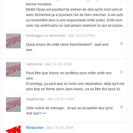
bonne musique.
Mobb Deep est pourtant tjs entrain de dire qu'ils sont unis et
avec Alchemist ça a pourtant l'air de bien marcher: à mn avis
ça ressemble plus à une engueulade entre potes. Enfin bon
avec les américains on sait jamais vraiment ce qui se passe...
heidegger vs nietzsche
-
Mar 19 Oct 2004
0
Quep ensez de cette news franchement?...wait and
see...
samouraï
-
Mar 19 Oct 2004
0
Peut-être que Havoc en profitera pour enfin sortir son
solo...
Et prodigy, ça peut que lui nuire une séparation, déjà qu'il est
plus trop en forme alors sans havoc, ca va être dur pour lui.
Sagittarius
-
Mar 19 Oct 2004
0
Jolie scène de ménage... et qui va récupérer leur gros
4x4 noir? ><
Rédaction
-
Mar 19 Oct 2004