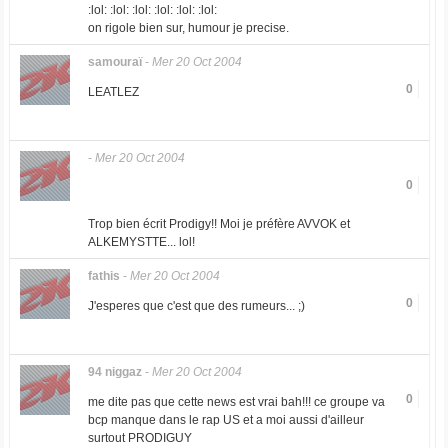
:lol: :lol: :lol: :lol: :lol: :lol:
on rigole bien sur, humour je precise.
samouraï
-
Mer 20 Oct 2004
0
LEATLEZ
-
Mer 20 Oct 2004
0
Trop bien écrit Prodigy!! Moi je préfère AVVOK et
ALKEMYSTTE... lol!
fathis
-
Mer 20 Oct 2004
0
J'esperes que c'est que des rumeurs... ;)
94 niggaz
-
Mer 20 Oct 2004
0
me dite pas que cette news est vrai bah!!! ce groupe va
bcp manque dans le rap US et a moi aussi d'ailleur
surtout PRODIGUY