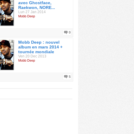
avec Ghostface,
Raekwon, NORE...
Lun 27 Jan 2014
Mobb Deep
0
Mobb Deep : nouvel
album en mars 2014 +
tournée mondiale
Ven 20 Dec 2013
Mobb Deep
5