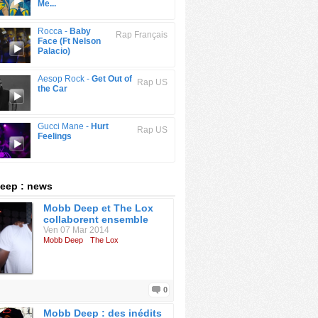
Me...
Rocca -
Baby
Rap Français
Face (Ft Nelson
Palacio)
Aesop Rock -
Get Out of
Rap US
the Car
Gucci Mane -
Hurt
Rap US
Feelings
eep : news
Mobb Deep et The Lox
collaborent ensemble
Ven 07 Mar 2014
Mobb Deep
The Lox
0
Mobb Deep : des inédits