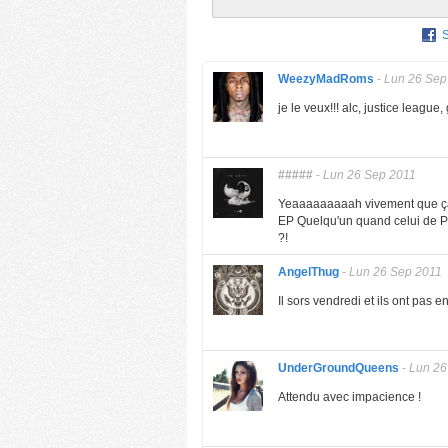
WeezyMadRoms
-
Lun 26 Sep
je le veux!!! alc, justice league
#####
-
Lun 26 Sep 2011
Yeaaaaaaaaah vivement que ça s
EP Quelqu'un quand celui de Pus
?!
AngelThug
-
Lun 26 Sep 2011
Il sors vendredi et ils ont pas e
UnderGroundQueens
-
Lun 26
Attendu avec impacience !