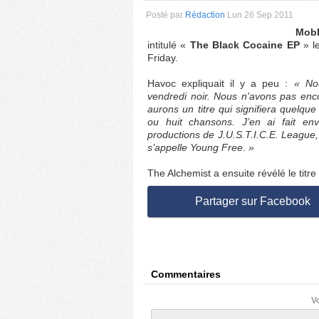
Posté par
Rédaction
Lun 26 Sep 2011
Mob
intitulé «
The Black Cocaine EP
» l
Friday.
Havoc expliquait il y a peu :
« Nou
vendredi noir. Nous n'avons pas enco
aurons un titre qui signifiera quelque
ou huit chansons. J’en ai fait en
productions de J.U.S.T.I.C.E. League,
s’appelle Young Free. »
The Alchemist a ensuite révélé le titr
Partager sur Facebook
Commentaires
V