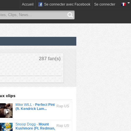
Accueil
Se connecter avec Facebook
Se connecter
287 fan(s)
x clips
Mike WiLL -
Perfect Pint
Rap US
(ft. Kendrick Lam...
Snoop Dogg -
Mount
Rap US
Kushmore (Ft. Redman,