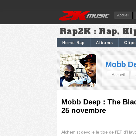
Accueil
Rap2K : Rap, Hi
Home Rap
Albums
Clips
Mobb D
Accueil
Mobb Deep : The Blac
25 novembre
Alchemist dévoile le titre de l'EP d'Hav