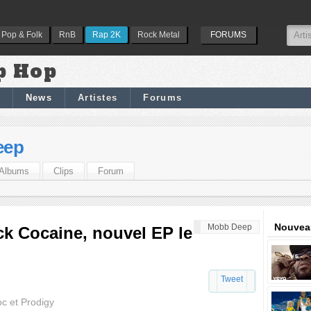
Pop & Folk
RnB
Rap 2K
Rock Metal
FORUMS
p Hop
News
Artistes
Forums
eep
Albums
Clips
Forum
Nouveau
Mobb Deep
k Cocaine, nouvel EP le
Tweet
oc et Prodigy