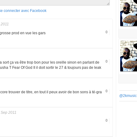
Se connecter avec Facebook
 2011
0
, grosse prod en vue les gars
0
ort ça va être trop bon pour les oreille sinon en parlant de
ha T Fear Of God II il doit sortir le 27 & toujours pas de leak
0
ncore trouver de titre, en tout il peux avoir de bon sons à té-gra
@2kmusic
 Sep 2011
0