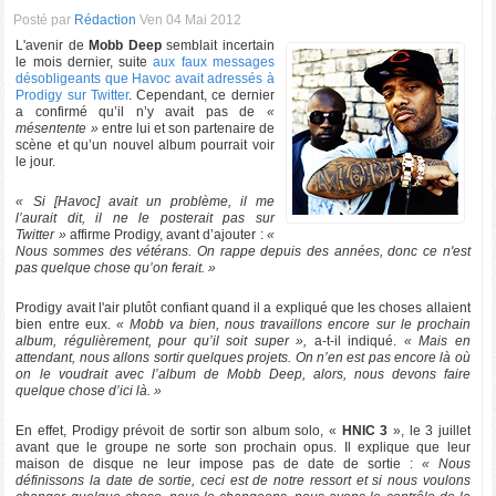
Posté par
Rédaction
Ven 04 Mai 2012
L'avenir de
Mobb Deep
semblait incertain
le mois dernier, suite
aux faux messages
désobligeants que Havoc avait adressés à
Prodigy sur Twitter
. Cependant, ce dernier
a confirmé qu’il n’y avait pas de
«
mésentente »
entre lui et son partenaire de
scène et qu’un nouvel album pourrait voir
le jour.
« Si [Havoc] avait un problème, il me
l’aurait dit, il ne le posterait pas sur
Twitter »
affirme Prodigy, avant d’ajouter :
«
Nous sommes des vétérans. On rappe depuis des années, donc ce n'est
pas quelque chose qu’on ferait. »
Prodigy avait l'air plutôt confiant quand il a expliqué que les choses allaient
bien entre eux.
« Mobb va bien, nous travaillons encore sur le prochain
album, régulièrement, pour qu’il soit super »,
a-t-il indiqué.
« Mais en
attendant, nous allons sortir quelques projets. On n’en est pas encore là où
on le voudrait avec l’album de Mobb Deep, alors, nous devons faire
quelque chose d’ici là. »
En effet, Prodigy prévoit de sortir son album solo, «
HNIC 3
», le 3 juillet
avant que le groupe ne sorte son prochain opus. Il explique que leur
maison de disque ne leur impose pas de date de sortie :
« Nous
définissons la date de sortie, ceci est de notre ressort et si nous voulons