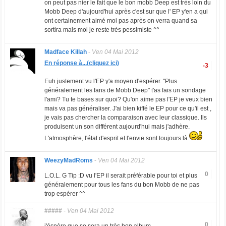
on peut pas nier le fait que le bon mobb Deep est très loin du
Mobb Deep d'aujourd'hui après c'est sur que l' EP y'en a qui
ont certainement aimé moi pas après on verra quand sa
sortira mais moi je reste très pessimiste ^^
Madface Killah
-
Ven 04 Mai 2012
En réponse à...(cliquez ici)
-3
Euh justement vu l'EP y'a moyen d'espérer. "Plus
généralement les fans de Mobb Deep" t'as fais un sondage
l'ami? Tu te bases sur quoi? Qu'on aime pas l'EP je veux bien
mais va pas généraliser. J'ai bien kiffé le EP pour ce qu'il est ,
je vais pas chercher la comparaison avec leur classique. Ils
produisent un son différent aujourd'hui mais j'adhère.
L'atmosphère, l'état d'esprit et l'envie sont toujours là.
WeezyMadRoms
-
Ven 04 Mai 2012
0
L.O.L. G Tip :D vu l'EP il serait préférable pour toi et plus
généralement pour tous les fans du bon Mobb de ne pas
trop espérer ^^
#####
-
Ven 04 Mai 2012
0