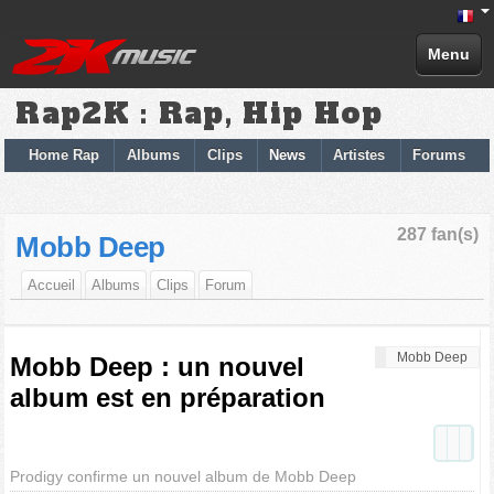
Menu
Rap2K : Rap, Hip Hop
Home Rap
Albums
Clips
News
Artistes
Forums
287 fan(s)
Mobb Deep
Accueil
Albums
Clips
Forum
Mobb Deep
Mobb Deep : un nouvel
album est en préparation
Prodigy confirme un nouvel album de Mobb Deep