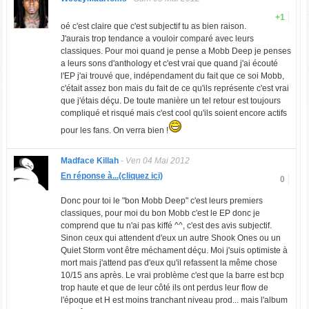
+1
oé c'est claire que c'est subjectif tu as bien raison.
J'aurais trop tendance a vouloir comparé avec leurs
classiques. Pour moi quand je pense a Mobb Deep je penses
a leurs sons d'anthology et c'est vrai que quand j'ai écouté
l'EP j'ai trouvé que, indépendament du fait que ce soi Mobb,
c'était assez bon mais du fait de ce qu'ils représente c'est vrai
que j'étais déçu. De toute manière un tel retour est toujours
compliqué et risqué mais c'est cool qu'ils soient encore actifs
pour les fans. On verra bien !
Madface Killah
-
Ven 04 Mai 2012
En réponse à...(cliquez ici)
0
Donc pour toi le "bon Mobb Deep" c'est leurs premiers
classiques, pour moi du bon Mobb c'est le EP donc je
comprend que tu n'ai pas kiffé ^^, c'est des avis subjectif.
Sinon ceux qui attendent d'eux un autre Shook Ones ou un
Quiet Storm vont être méchament déçu. Moi j'suis optimiste à
mort mais j'attend pas d'eux qu'il refassent la même chose
10/15 ans après. Le vrai problème c'est que la barre est bcp
trop haute et que de leur côté ils ont perdus leur flow de
l'époque et H est moins tranchant niveau prod... mais l'album