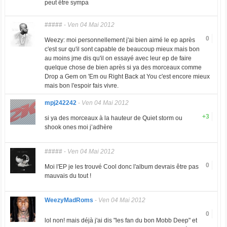
peut être sympa
#####
-
Ven 04 Mai 2012
0
Weezy: moi personnellement j'ai bien aimé le ep après
c'est sur qu'il sont capable de beaucoup mieux mais bon
au moins jme dis qu'il on essayé avec leur ep de faire
quelque chose de bien après si ya des morceaux comme
Drop a Gem on 'Em ou Right Back at You c'est encore mieux
mais bon l'espoir fais vivre.
mpj242242
-
Ven 04 Mai 2012
+3
si ya des morceaux à la hauteur de Quiet storm ou
shook ones moi j’adhère
#####
-
Ven 04 Mai 2012
0
Moi l'EP je les trouvé Cool donc l'album devrais être pas
mauvais du tout !
WeezyMadRoms
-
Ven 04 Mai 2012
0
lol non! mais déjà j'ai dis "les fan du bon Mobb Deep" et