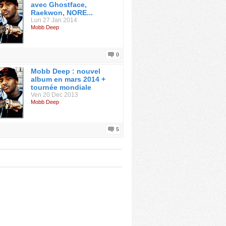
avec Ghostface,
Raekwon, NORE...
Lun 27 Jan 2014
Mobb Deep
0
Mobb Deep : nouvel
album en mars 2014 +
tournée mondiale
Ven 20 Dec 2013
Mobb Deep
5