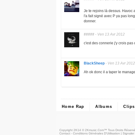
Je te rejoins là dessus. Havoc 
l'a fait signé avec P ya pas lon
donner.
#####
-
Ven 13 Avr 2012
c'est des connerie j'y crois pas
BlackSheep
-
Ven 13 Avr 2012
Ah ok donc il a taper le manag
Home Rap
Albums
Clips
Copyright 2K14 © 2Kmusic.com™
Tous Droits Réserv
Contact - Conditions Générales D'Utilisation
|
Signaler