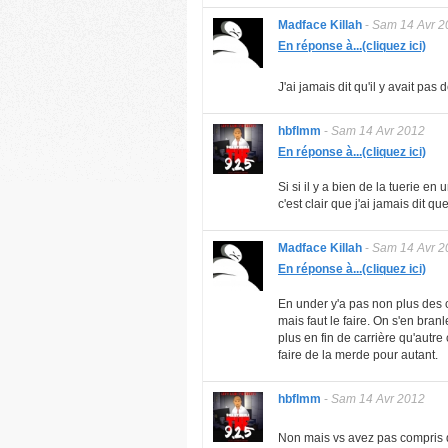
Madface Killah
-
Sam 14 Avr 2
En réponse à...(cliquez ici)
J'ai jamais dit qu'il y avait pas
hbflmm
-
Sam 14 Avr 2012
En réponse à...(cliquez ici)
Si si il y a bien de la tuerie e
c'est clair que j'ai jamais dit 
Madface Killah
-
Sam 14 Avr 2
En réponse à...(cliquez ici)
En under y'a pas non plus des c
mais faut le faire. On s'en branl
plus en fin de carrière qu'autre
faire de la merde pour autant.
hbflmm
-
Sam 14 Avr 2012
Non mais vs avez pas compris 