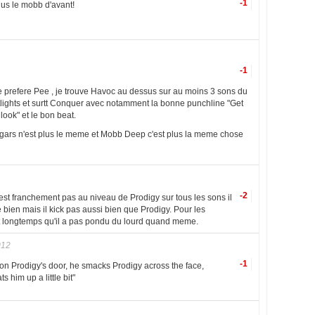
-1
us le mobb d'avant!
-1
 prefere Pee , je trouve Havoc au dessus sur au moins 3 sons du
etlights et surtt Conquer avec notamment la bonne punchline "Get
ook" et le bon beat.
le gars n'est plus le meme et Mobb Deep c'est plus la meme chose
-2
t franchement pas au niveau de Prodigy sur tous les sons il
 bien mais il kick pas aussi bien que Prodigy. Pour les
ait longtemps qu'il a pas pondu du lourd quand meme.
012
-1
n Prodigy's door, he smacks Prodigy across the face,
 him up a little bit"