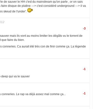
rle de sauver le HH c'est du mainstream qu'on parle , or on sais
faire disque de platine ---> c'est considéré underground ---> il va
res skeud de l'under'.
012
-3
auver mais ils vont au moins limiter les dégâts vu le torrent de
 que faire du bien.
des conneries. Ca aurait été très con de finir comme ça. La légende
-1
deep qui va le sauver
-1
 conneries. Le rap va déjà assez mal comme ça...