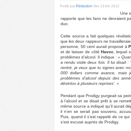
Posté par
Rédaction
Ven 13 Avr 2012
Une s
rapporte que les fans ne devraient p
duo.
Cette source a fait quelques révéla
que les deux rappeurs ne travaillerai
personne, 50 cent aurait proposé à
P
et de laisser de côté
Havoc
, lequel 
problèmes d’alcool. Il indique :
« Quand
a rendu visite deux fois. Il lui disait
rentré, je veux que tu signes avec moi
000 dollars comme avance, mais j
problèmes d’alcool depuis des année
désintox à plusieurs reprises’. »
Pendant que Prodigy purgeait sa pei
à l’alcool et se disait prêt à se remet
même source a indiqué qu’il aurait dé
il n’en se serait pas souvenu, accus
Puis, quand il s’est rappelé de ce qui 
s’est excusé auprès de Prodigy.