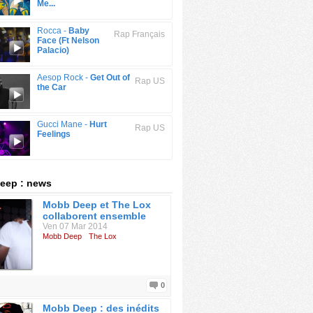
Me...
Rocca -
Baby
Rap Français
Face (Ft Nelson
Palacio)
Aesop Rock -
Get Out of
Rap US
the Car
Gucci Mane -
Hurt
Rap US
Feelings
eep : news
Mobb Deep et The Lox
collaborent ensemble
Ven 07 Mar 2014
Mobb Deep
The Lox
0
Mobb Deep : des inédits