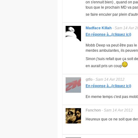
on s'ennuit bien) , quand on pa
tous que le prochain MD va pas 
se faire enculer par plein d'aut
Madface Killah
-
Sam 14 Avr 2
En réponse à...(cliquez ici)
Mobb Deep va peut être pas le s
merdes ambulantes, ils peuvent
Sinon j'suis refait que ça soit 
en aurait pris un coup
gtfo
-
Sam 14 Avr 2012
En réponse à...(cliquez ici)
En meme temps c'est pas mobb 
Fanchon
-
Sam 14 Avr 2012
Heureux que ce ne soit que des