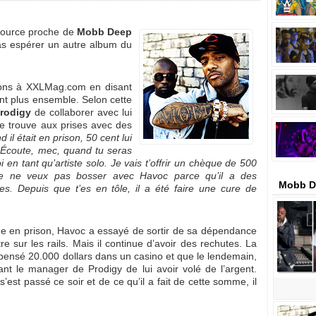
ource proche de
Mobb Deep
as espérer un autre album du
tions à XXLMag.com en disant
ent plus ensemble. Selon cette
rodigy
de collaborer avec lui
se trouve aux prises avec des
 il était en prison, 50 cent lui
 : ‘Écoute, mec, quand tu seras
 en tant qu’artiste solo. Je vais t’offrir un chèque de 500
e ne veux pas bosser avec Havoc parce qu’il a des
Mobb D
s. Depuis que t’es en tôle, il a été faire une cure de
ne en prison, Havoc a essayé de sortir de sa dépendance
tre sur les rails. Mais il continue d’avoir des rechutes. La
pensé 20.000 dollars dans un casino et que le lendemain,
ant le manager de Prodigy de lui avoir volé de l’argent.
s’est passé ce soir et de ce qu’il a fait de cette somme, il