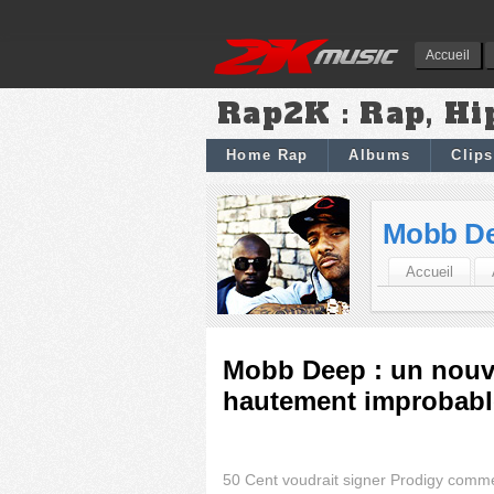
Accueil
Rap2K : Rap, Hi
Home Rap
Albums
Clips
Mobb D
Accueil
Mobb Deep : un nouve
hautement improbabl
50 Cent voudrait signer Prodigy comme