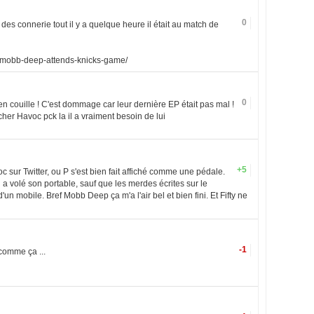
0
t des connerie tout il y a quelque heure il était au match de
3/mobb-deep-attends-knicks-game/
0
n couille ! C'est dommage car leur dernière EP était pas mal !
her Havoc pck la il a vraiment besoin de lui
+5
c sur Twitter, ou P s'est bien fait affiché comme une pédale.
 volé son portable, sauf que les merdes écrites sur le
d'un mobile. Bref Mobb Deep ça m'a l'air bel et bien fini. Et Fifty ne
-1
comme ça ...