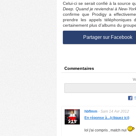
Celui-ci se serait confié à la source q
Deep. Quand je reviendrai à New-York,
confirme que Prodigy a effectivem
prendre les appels téléphoniques d
certainement plus d’albums du groupe 
Partager sur Facebook
Commentaires
V
hbflmm
-
Sam 14 Avr 2012
En réponse à...(cliquez ici)
lol j'ai compris , match nul