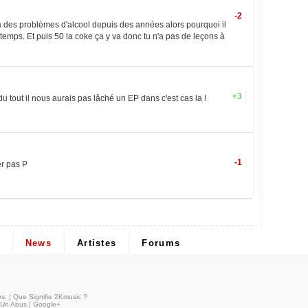
-2
a des problèmes d'alcool depuis des années alors pourquoi il
gtemps. Et puis 50 la coke ça y va donc tu n'a pas de leçons à
+3
 du tout il nous aurais pas lâché un EP dans c'est cas la !
-1
er pas P
News
Artistes
Forums
és
. |
Que Signifie 2Kmusic ?
 Un Abus
|
Google+