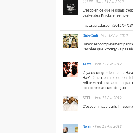
#####
-
Sam 14 Avr 2012
C'est bien ce que je disais c'es
basket des Knicks ensemble
http://rapradar.com/2012/04/1
DidyCudi
-
Ven 13 Avr 2012
Havoc est complètement partit e
J'espère que Prodigy va pas lâc
Taste
-
Ven 13 Avr 2012
là ya eu un gros bordel de Havo
Hav' dément comme quoi on lui a
twitter venait d'un autre pc pas 
consomme aucune drogue
STFU
-
Ven 13 Avr 2012
C'est dommage qu'ils finissent 
Nasir
-
Ven 13 Avr 2012