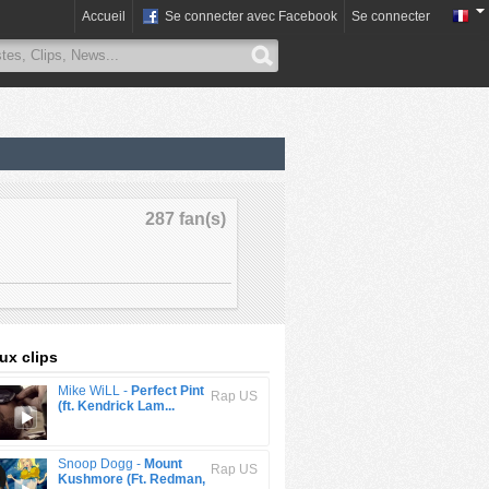
Accueil
Se connecter avec Facebook
Se connecter
287 fan(s)
x clips
Mike WiLL -
Perfect Pint
Rap US
(ft. Kendrick Lam...
Snoop Dogg -
Mount
Rap US
Kushmore (Ft. Redman,