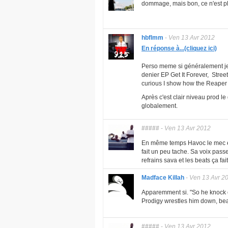
dommage, mais bon, ce n'est pl
hbflmm
-
Ven 13 Avr 2012
En réponse à...(cliquez ici)
Perso meme si généralement je
denier EP Get It Forever, Stre
curious I show how the Reaper l
Après c'est clair niveau prod 
globalement.
#####
-
Ven 13 Avr 2012
En même temps Havoc le mec es
fait un peu tache. Sa voix passe
refrains sava et les beats ça f
Madface Killah
-
Ven 13 Avr 2
Apparemment si. "So he knock o
Prodigy wrestles him down, beats
#####
-
Ven 13 Avr 2012