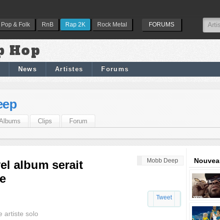
Pop & Folk
RnB
Rap 2K
Rock Metal
FORUMS
p Hop
News
Artistes
Forums
eep
Albums
Clips
Forum
Nouveau
Mobb Deep
l album serait
e
Tweet
 artiste solo