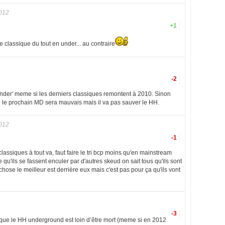
012
+1
 de classique du tout en under... au contraire
-2
n under' meme si les derniers classiques remontent à 2010. Sinon
que le prochain MD sera mauvais mais il va pas sauver le HH.
012
-1
lassiques à tout va, faut faire le tri bcp moins qu'en mainstream
e qu'ils se fassent enculer par d'autres skeud on sait tous qu'ils sont
 chose le meilleur est derrière eux mais c'est pas pour ça qu'ils vont
-3
que le HH underground est loin d’être mort (meme si en 2012