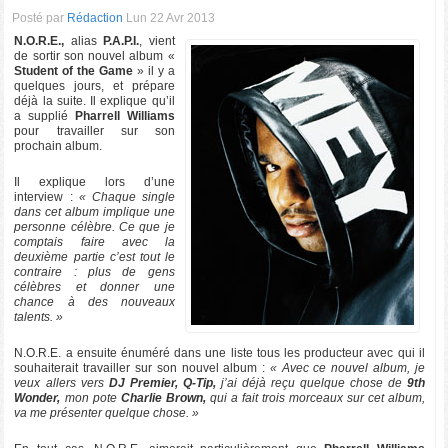
Posté par
Rédaction
Lun 22 Avr 2013
N.O.R.E.,
alias
P.A.P.I.
, vient
de sortir son nouvel album «
Student of the Game
» il y a
quelques jours, et prépare
déjà la suite. Il explique qu’il
a supplié
Pharrell Williams
pour travailler sur son
prochain album.
Il explique lors d’une
interview :
« Chaque single
dans cet album implique une
personne célèbre. Ce que je
comptais faire avec la
deuxième partie c’est tout le
contraire : plus de gens
célèbres et donner une
chance à des nouveaux
talents. »
N.O.R.E. a ensuite énuméré dans une liste tous les producteur avec qui il
souhaiterait travailler sur son nouvel album :
« Avec ce nouvel album, je
veux allers vers
DJ Premier, Q-Tip,
j’ai déjà reçu quelque chose de
9th
Wonder,
mon pote
Charlie Brown,
qui a fait trois morceaux sur cet album,
va me présenter quelque chose. »