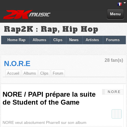
Menu
Rap2K : Rap, Hip Hop
Home Rap
Albums
Clips
News
Artistes
Forums
28 fan(s)
N.O.R.E
Accueil
Albums
Clips
Forum
N.O.R.E
NORE / PAPI prépare la suite
de Student of the Game
NORE veut absolument Pharrell sur son album