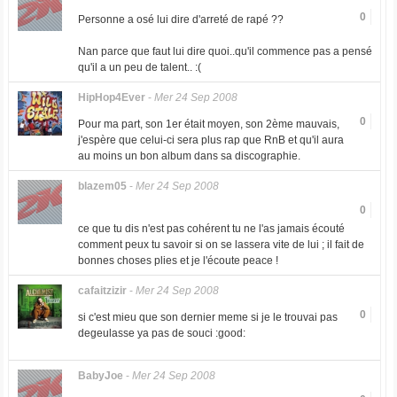
0
Personne a osé lui dire d'arreté de rapé ??
Nan parce que faut lui dire quoi..qu'il commence pas a pensé
qu'il a un peu de talent.. :(
HipHop4Ever
-
Mer 24 Sep 2008
0
Pour ma part, son 1er était moyen, son 2ème mauvais,
j'espère que celui-ci sera plus rap que RnB et qu'il aura
au moins un bon album dans sa discographie.
blazem05
-
Mer 24 Sep 2008
0
ce que tu dis n'est pas cohérent tu ne l'as jamais écouté
comment peux tu savoir si on se lassera vite de lui ; il fait de
bonnes choses plies et je l'écoute peace !
cafaitzizir
-
Mer 24 Sep 2008
0
si c'est mieu que son dernier meme si je le trouvai pas
degeulasse ya pas de souci :good:
BabyJoe
-
Mer 24 Sep 2008