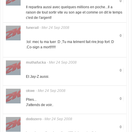
0
Il repartira aussi avec quelques millions en poche...Il a
raison de tout sortir vite vu son age et comme on dit le temps
c'est de l'argent!
funerail
-
Mer 24 Sep 2008
0
:lol: mec tu ma tuer :D ;Tu ma telment fait rire,trop fort :D
.Co-sign a mort!!!!!!
muthafucka
-
Mer 24 Sep 2008
0
Et Jay-Z aussi.
okwe
-
Mer 24 Sep 2008
0
Plies...
J'attends de voir..
dodozero
-
Mer 24 Sep 2008
0