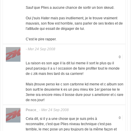
Sauf que Plies a aucune chance de sortir un bon skeud.
Oui j'suis Hater mais pas inutilement, je le trouve vraiment
mauvais, son flow est horrible, sans parler de ses textes et de
l'attitude qui essait de dégager de lui.
C'est le pire rapper.
-
Mer 24 Sep 2008
0
La raison es son age il la dit lui meme il sort le plus qu il
peut parcequ il a u l occasion de faire profiter tout le monde
de c zik mais tres tard ds sa carriere!
Mais jtrouve perso ke c son cartonne kd meme et c album son
bon surtt le deuxieme k es un peu mieu kle 1er jpense ke le
3eme sra encore mieu il bosse dure pour s ameliorer et c rare
de nos jour!
Peace_
-
Mer 24 Sep 2008
0
Cela dit, si il y a une chose que je suis près à
reconnaitre, c'est que Plies niveau technique c'est pas
terrible, le mec pose un peu toujours de la même façon et