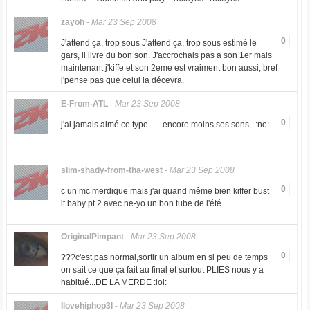
zayoh
-
Mar 23 Sep 2008
0
J'attend ça, trop sous J'attend ça, trop sous estimé le
gars, il livre du bon son. J'accrochais pas a son 1er mais
maintenant j'kiffe et son 2eme est vraiment bon aussi, bref
j'pense pas que celui la décevra.
E-From-ATL
-
Mar 23 Sep 2008
0
j'ai jamais aimé ce type . . . encore moins ses sons . :no:
slim-shady-from-tha-west
-
Mar 23 Sep 2008
0
c un mc merdique mais j'ai quand même bien kiffer bust
it baby pt.2 avec ne-yo un bon tube de l'été...
OriginalPimpant
-
Mar 23 Sep 2008
0
???c'est pas normal,sortir un album en si peu de temps
on sait ce que ça fait au final et surtout PLIES nous y a
habitué...DE LA MERDE :lol:
Ilovehiphop3l
-
Mar 23 Sep 2008