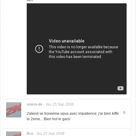
lien:
storm-dv
-
Jeu 25 Sep 2008
0
J'atend se troisiéme opus avec impatience, j'ai bien kiffé
le 2eme... Bien hot le gars!
Bru
-
Jeu 25 Sep 2008