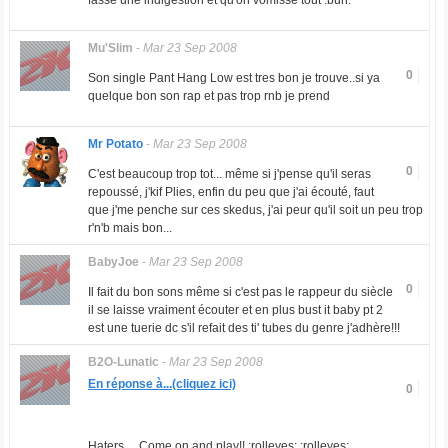
fasse une indigestion et qu'on vomisse tout :buh:
Mu'Slim
-
Mar 23 Sep 2008
0
Son single Pant Hang Low est tres bon je trouve..si ya
quelque bon son rap et pas trop rnb je prend
Mr Potato
-
Mar 23 Sep 2008
0
C'est beaucoup trop tot... même si j'pense qu'il seras
repoussé, j'kif Plies, enfin du peu que j'ai écouté, faut
que j'me penche sur ces skedus, j'ai peur qu'il soit un peu trop
r'n'b mais bon...
BabyJoe
-
Mar 23 Sep 2008
0
Il fait du bon sons même si c'est pas le rappeur du siècle
il se laisse vraiment écouter et en plus bust it baby pt 2
est une tuerie dc s'il refait des ti' tubes du genre j'adhère!!!
B2O-Lunatic
-
Mar 23 Sep 2008
En réponse à...(cliquez ici)
0
Haters ... Come on and play!! :rolleyes: :rolleyes: