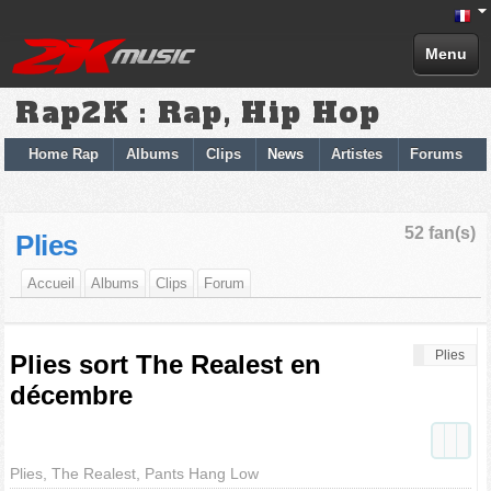
Menu
Rap2K : Rap, Hip Hop
Home Rap
Albums
Clips
News
Artistes
Forums
52 fan(s)
Plies
Accueil
Albums
Clips
Forum
Plies
Plies sort The Realest en
décembre
Plies, The Realest, Pants Hang Low