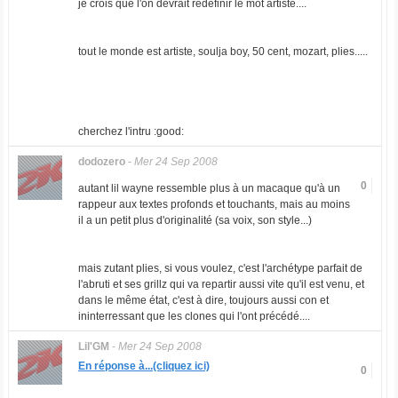
je crois que l'on devrait redéfinir le mot artiste....
tout le monde est artiste, soulja boy, 50 cent, mozart, plies.....
cherchez l'intru :good:
dodozero
-
Mer 24 Sep 2008
0
autant lil wayne ressemble plus à un macaque qu'à un
rappeur aux textes profonds et touchants, mais au moins
il a un petit plus d'originalité (sa voix, son style...)
mais zutant plies, si vous voulez, c'est l'archétype parfait de
l'abruti et ses grillz qui va repartir aussi vite qu'il est venu, et
dans le même état, c'est à dire, toujours aussi con et
ininterressant que les clones qui l'ont précédé....
Lil'GM
-
Mer 24 Sep 2008
En réponse à...(cliquez ici)
0