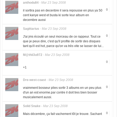
anthodu84
-
Mar 23 Sep 2008
0
il sortira pas en decenbre il sera repousse en plus ya 50
cent kanye west et busta ki sorte leur album en
decembre aussi
Sagittarius
-
Mar 23 Sep 2008
0
J'ai jms écouté un seul morceau de ce rappeur. Tout ce
que je peux dire, c'est qu'il profite de sortir des disques
tant qu'il est hot, parce qu'on va très vite se lasser de lui...
M@thii3u972
-
Mar 23 Sep 2008
0
+1
Dre-west-coast
-
Mar 23 Sep 2008
0
vraimment bosseur plies sortir 3 albums en un peu plus
d'un an est enorme.par contre il doit tres bien bosser
musicalement aussi.
Solid Snake
-
Mar 23 Sep 2008
0
Mais décembre, ça fait vachement tôt je trouve. Sachant