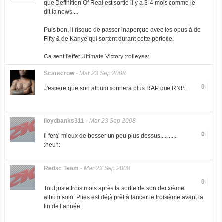
que Definition Of Real est sortie il y a 3-4 mois comme le
dit la news....
Puis bon, il risque de passer inaperçue avec les opus à de
Fifty & de Kanye qui sortent durant cette période.
Ca sent l'effet Ultimate Victory :rolleyes:
Scarecrow
-
Mar 23 Sep 2008
0
J'espere que son album sonnera plus RAP que RNB...
lloydbanks311
-
Mar 23 Sep 2008
0
il ferai mieux de bosser un peu plus dessus............
:heuh:
Redac Team
-
Mar 23 Sep 2008
0
Tout juste trois mois après la sortie de son deuxième
album solo, Plies est déjà prêt à lancer le troisième avant la
fin de l’année.