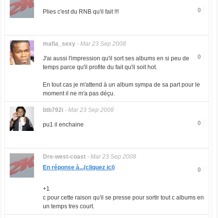
0
Plies c'est du RNB qu'il fait !!!
mafia_sexy
-
Mar 23 Sep 2008
0
J'ai aussi l'impression qu'il sort ses albums en si peu de
temps parce qu'il profite du fait qu'il soit hot.
En tout cas je m'attend à un album sympa de sa part pour le
moment il ne m'a pas déçu.
btb792i
-
Mar 23 Sep 2008
0
pu1 il enchaine
Dre-west-coast
-
Mar 23 Sep 2008
En réponse à...(cliquez ici)
0
+1
c pour cette raison qu'il se presse pour sortir tout c albums en
un temps tres court.