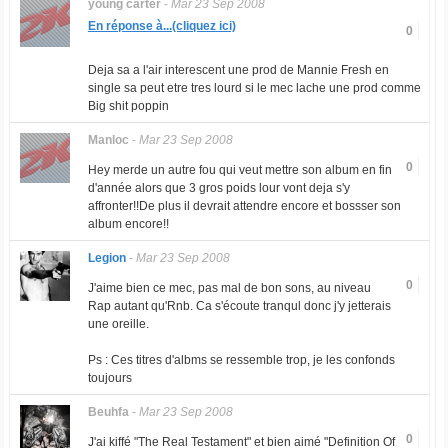
young carter
-
Mar 23 Sep 2008
En réponse à...(cliquez ici)
0
Deja sa a l'air interescent une prod de Mannie Fresh en
single sa peut etre tres lourd si le mec lache une prod comme
Big shit poppin
Manloc
-
Mar 23 Sep 2008
0
Hey merde un autre fou qui veut mettre son album en fin
d'année alors que 3 gros poids lour vont deja s'y
affronter!!De plus il devrait attendre encore et bossser son
album encore!!
Legion
-
Mar 23 Sep 2008
0
J'aime bien ce mec, pas mal de bon sons, au niveau
Rap autant qu'Rnb. Ca s'écoute tranqul donc j'y jetterais
une oreille.
Ps : Ces titres d'albms se ressemble trop, je les confonds
toujours
Beuhfa
-
Mar 23 Sep 2008
0
J'ai kiffé "The Real Testament" et bien aimé "Definition Of