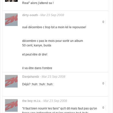
Real" alors j'attend sa !
dirty-south
-
Mar 23 Sep 2008
0
oué décembre c trop tot a moin kil le repousse!
décembre c pas le mois pour soritr un album
50 cent, kanye, busta
et peut étre dr dre!
il va étre dans l'ombre
Danjahandz
-
Mar 23 Sep 2008
0
Déjà? :huh: :huh: :huh:
the boy m.i.v.
-
Mar 23 Sep 2008
0
"il faut bien nourrir les fans" qu'il dit mais faut pas qu'on