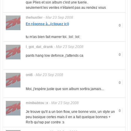
que Plies et son album c'est une tuerie.
seulement les ventes n'étaient pas au rendez vous
thehustler
-
Mar 23 Sep 2008
En réponse à...(cliquez ici)
0
tu m'as bien fait marrer toi. :lol: :lol:
I_got_dat_drank
-
Mar 23 Sep 2008
0
pants hang low defonce, j'attends ca
oni6
-
Mar 23 Sep 2008
0
Moi, j'espère juste que son album sortira jamais...
minibabtou :x
-
Mar 23 Sep 2008
0
Je trouve qu'il a un bon flow, une bonne voix, un style un
peu basique certes mais il en a fait quelque bonnes +
Rn'b qu'rap par contre :s