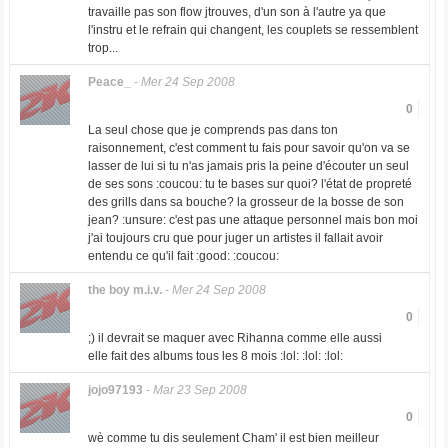
travaille pas son flow jtrouves, d'un son à l'autre ya que
l'instru et le refrain qui changent, les couplets se ressemblent
trop...
Peace_
-
Mer 24 Sep 2008
0
La seul chose que je comprends pas dans ton
raisonnement, c'est comment tu fais pour savoir qu'on va se
lasser de lui si tu n'as jamais pris la peine d'écouter un seul
de ses sons :coucou: tu te bases sur quoi? l'état de propreté
des grills dans sa bouche? la grosseur de la bosse de son
jean? :unsure: c'est pas une attaque personnel mais bon moi
j'ai toujours cru que pour juger un artistes il fallait avoir
entendu ce qu'il fait :good: :coucou:
the boy m.i.v.
-
Mer 24 Sep 2008
0
;) il devrait se maquer avec Rihanna comme elle aussi
elle fait des albums tous les 8 mois :lol: :lol: :lol:
jojo97193
-
Mar 23 Sep 2008
0
wè comme tu dis seulement Cham' il est bien meilleur