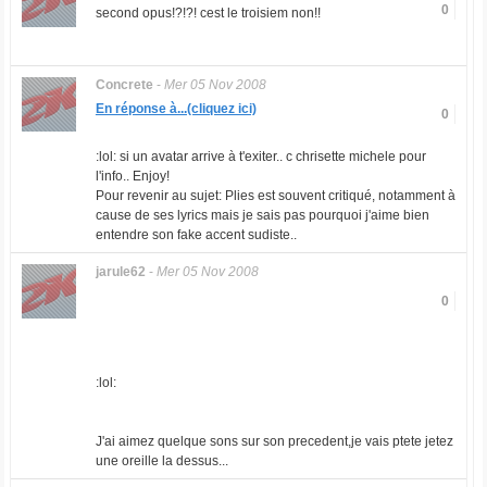
0
second opus!?!?! cest le troisiem non!!
Concrete
-
Mer 05 Nov 2008
En réponse à...(cliquez ici)
0
:lol: si un avatar arrive à t'exiter.. c chrisette michele pour
l'info.. Enjoy!
Pour revenir au sujet: Plies est souvent critiqué, notamment à
cause de ses lyrics mais je sais pas pourquoi j'aime bien
entendre son fake accent sudiste..
jarule62
-
Mer 05 Nov 2008
0
:lol:
J'ai aimez quelque sons sur son precedent,je vais ptete jetez
une oreille la dessus...