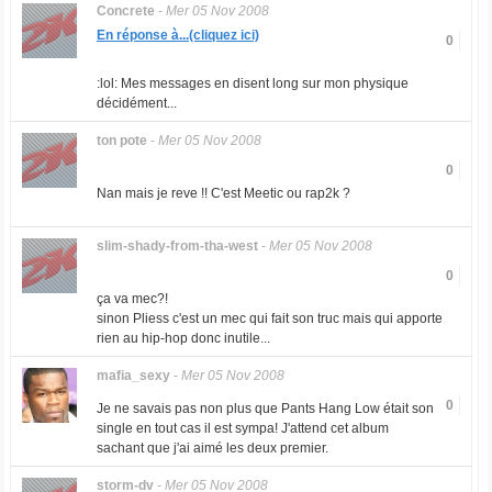
Concrete
-
Mer 05 Nov 2008
En réponse à...(cliquez ici)
0
:lol: Mes messages en disent long sur mon physique
décidément...
ton pote
-
Mer 05 Nov 2008
0
Nan mais je reve !! C'est Meetic ou rap2k ?
slim-shady-from-tha-west
-
Mer 05 Nov 2008
0
ça va mec?!
sinon Pliess c'est un mec qui fait son truc mais qui apporte
rien au hip-hop donc inutile...
mafia_sexy
-
Mer 05 Nov 2008
0
Je ne savais pas non plus que Pants Hang Low était son
single en tout cas il est sympa! J'attend cet album
sachant que j'ai aimé les deux premier.
storm-dv
-
Mer 05 Nov 2008