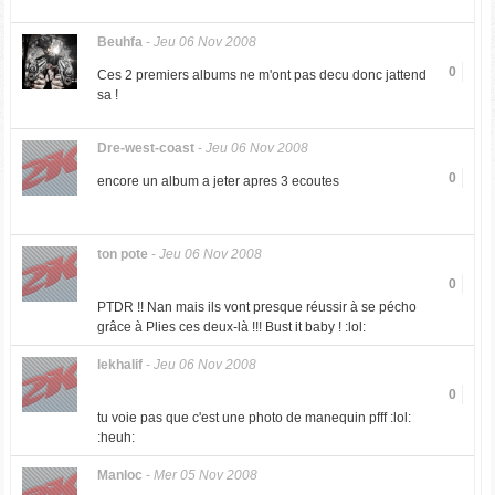
Beuhfa
-
Jeu 06 Nov 2008
0
Ces 2 premiers albums ne m'ont pas decu donc jattend
sa !
Dre-west-coast
-
Jeu 06 Nov 2008
0
encore un album a jeter apres 3 ecoutes
ton pote
-
Jeu 06 Nov 2008
0
PTDR !! Nan mais ils vont presque réussir à se pécho
grâce à Plies ces deux-là !!! Bust it baby ! :lol:
lekhalif
-
Jeu 06 Nov 2008
0
tu voie pas que c'est une photo de manequin pfff :lol:
:heuh:
Manloc
-
Mer 05 Nov 2008