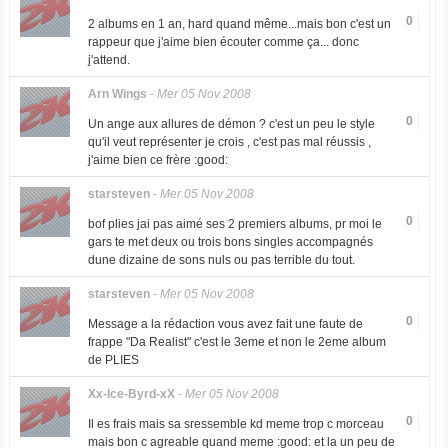
0
2 albums en 1 an, hard quand même...mais bon c'est un
rappeur que j'aime bien écouter comme ça... donc
j'attend.
Arn Wings
-
Mer 05 Nov 2008
0
Un ange aux allures de démon ? c'est un peu le style
qu'il veut représenter je crois , c'est pas mal réussis ,
j'aime bien ce frère :good:
starsteven
-
Mer 05 Nov 2008
0
bof plies jai pas aimé ses 2 premiers albums, pr moi le
gars te met deux ou trois bons singles accompagnés
dune dizaine de sons nuls ou pas terrible du tout.
starsteven
-
Mer 05 Nov 2008
0
Message a la rédaction vous avez fait une faute de
frappe "Da Realist" c'est le 3eme et non le 2eme album
de PLIES
Xx-Ice-Byrd-xX
-
Mer 05 Nov 2008
0
Il es frais mais sa sressemble kd meme trop c morceau
mais bon c agreable quand meme :good: et la un peu de