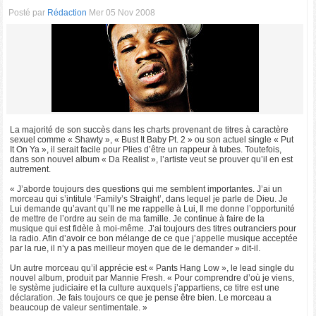
Posté par
Rédaction
Mer 05 Nov 2008
La majorité de son succès dans les charts provenant de titres à caractère
sexuel comme « Shawty », « Bust It Baby Pt. 2 » ou son actuel single « Put
It On Ya », il serait facile pour Plies d’être un rappeur à tubes. Toutefois,
dans son nouvel album « Da Realist », l’artiste veut se prouver qu’il en est
autrement.
« J’aborde toujours des questions qui me semblent importantes. J’ai un
morceau qui s’intitule ‘Family’s Straight’, dans lequel je parle de Dieu. Je
Lui demande qu’avant qu’Il ne me rappelle à Lui, Il me donne l’opportunité
de mettre de l’ordre au sein de ma famille. Je continue à faire de la
musique qui est fidèle à moi-même. J’ai toujours des titres outranciers pour
la radio. Afin d’avoir ce bon mélange de ce que j’appelle musique acceptée
par la rue, il n’y a pas meilleur moyen que de le demander » dit-il.
Un autre morceau qu’il apprécie est « Pants Hang Low », le lead single du
nouvel album, produit par Mannie Fresh. « Pour comprendre d’où je viens,
le système judiciaire et la culture auxquels j’appartiens, ce titre est une
déclaration. Je fais toujours ce que je pense être bien. Le morceau a
beaucoup de valeur sentimentale. »