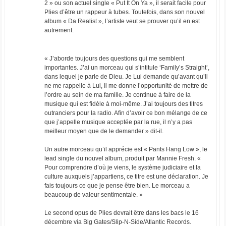
2 » ou son actuel single « Put It On Ya », il serait facile pour
Plies d’être un rappeur à tubes. Toutefois, dans son nouvel
album « Da Realist », l’artiste veut se prouver qu’il en est
autrement.
« J’aborde toujours des questions qui me semblent
importantes. J’ai un morceau qui s’intitule ‘Family’s Straight’,
dans lequel je parle de Dieu. Je Lui demande qu’avant qu’Il
ne me rappelle à Lui, Il me donne l’opportunité de mettre de
l’ordre au sein de ma famille. Je continue à faire de la
musique qui est fidèle à moi-même. J’ai toujours des titres
outranciers pour la radio. Afin d’avoir ce bon mélange de ce
que j’appelle musique acceptée par la rue, il n’y a pas
meilleur moyen que de le demander » dit-il.
Un autre morceau qu’il apprécie est « Pants Hang Low », le
lead single du nouvel album, produit par Mannie Fresh. «
Pour comprendre d’où je viens, le système judiciaire et la
culture auxquels j’appartiens, ce titre est une déclaration. Je
fais toujours ce que je pense être bien. Le morceau a
beaucoup de valeur sentimentale. »
Le second opus de Plies devrait être dans les bacs le 16
décembre via Big Gates/Slip-N-Side/Atlantic Records.