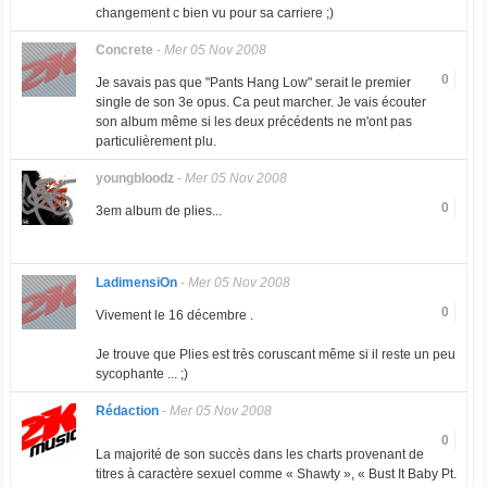
changement c bien vu pour sa carriere ;)
Concrete
-
Mer 05 Nov 2008
0
Je savais pas que "Pants Hang Low" serait le premier
single de son 3e opus. Ca peut marcher. Je vais écouter
son album même si les deux précédents ne m'ont pas
particulièrement plu.
youngbloodz
-
Mer 05 Nov 2008
0
3em album de plies...
LadimensiOn
-
Mer 05 Nov 2008
0
Vivement le 16 décembre .
Je trouve que Plies est très coruscant même si il reste un peu
sycophante ... ;)
Rédaction
-
Mer 05 Nov 2008
0
La majorité de son succès dans les charts provenant de
titres à caractère sexuel comme « Shawty », « Bust It Baby Pt.