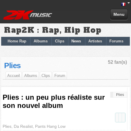
Menu
Rap2K : Rap, Hip Hop
Home Rap
Albums
Clips
News
Artistes
Forums
52 fan(s)
Plies
Accueil
Albums
Clips
Forum
Plies
Plies : un peu plus réaliste sur
son nouvel album
Plies, Da Realist, Pants Hang Low