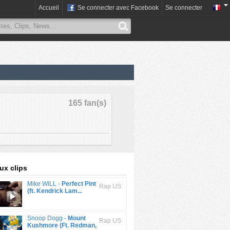
Accueil
Se connecter avec Facebook
Se connecter
165 fan(s)
x clips
Mike WiLL -
Perfect Pint
Rap US
(ft. Kendrick Lam...
Snoop Dogg -
Mount
Rap US
Kushmore (Ft. Redman,