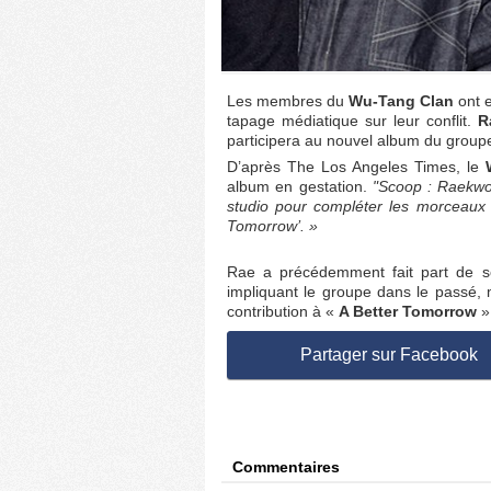
Les membres du
Wu-Tang Clan
ont e
tapage médiatique sur leur conflit.
Ra
participera au nouvel album du group
D’après The Los Angeles Times, le
album en gestation.
"Scoop : Raekwon
studio pour compléter les morceaux po
Tomorrow’. »
Rae a précédemment fait part de ses
impliquant le groupe dans le passé
contribution à «
A Better Tomorrow
»
Partager sur Facebook
Commentaires