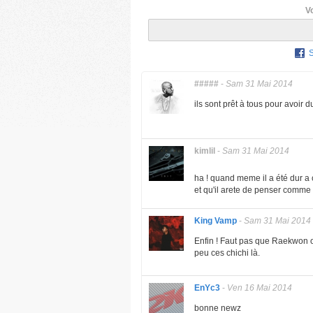
V
#####
-
Sam 31 Mai 2014
ils sont prêt à tous pour avoir 
kimlil
-
Sam 31 Mai 2014
ha ! quand meme il a été dur a co
et qu'il arete de penser comme
King Vamp
-
Sam 31 Mai 2014
Enfin ! Faut pas que Raekwon ou
peu ces chichi là.
EnYc3
-
Ven 16 Mai 2014
bonne newz