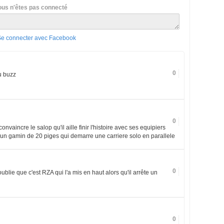
ous n'êtes pas connecté
Se connecter avec Facebook
0
du buzz
0
nvaincre le salop qu'il aille finir l'histoire avec ses equipiers
 un gamin de 20 piges qui demarre une carriere solo en parallele
0
blie que c'est RZA qui l'a mis en haut alors qu'il arrête un
0