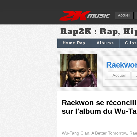
Accueil
Rap2K : Rap, Hi
Home Rap
Albums
Clips
Raekwo
Accueil
Raekwon se réconcilie
sur l'album du Wu-T
Wu-Tang Clan, A Better Tomorrow, Ra