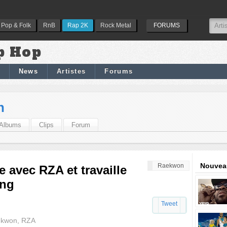
Pop & Folk
RnB
Rap 2K
Rock Metal
FORUMS
p Hop
News
Artistes
Forums
n
Albums
Clips
Forum
Nouveau
Raekwon
 avec RZA et travaille
ang
Tweet
ekwon, RZA