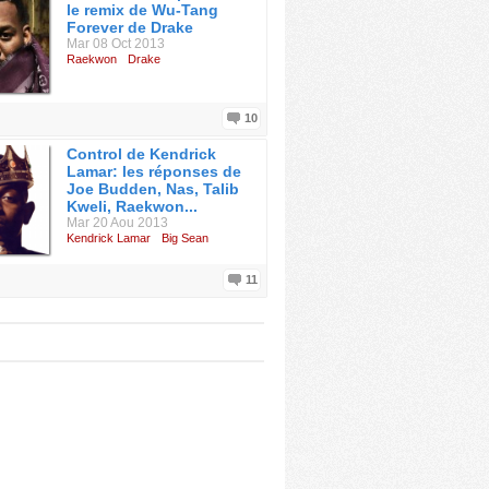
le remix de Wu-Tang
Forever de Drake
Mar 08 Oct 2013
Raekwon
Drake
10
Control de Kendrick
Lamar: les réponses de
Joe Budden, Nas, Talib
Kweli, Raekwon...
Mar 20 Aou 2013
Kendrick Lamar
Big Sean
11