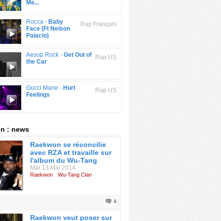
Me...
Rocca -
Baby
Rap Français
Face (Ft Nelson
Palacio)
Aesop Rock -
Get Out of
Rap US
the Car
Gucci Mane -
Hurt
Rap US
Feelings
n : news
Raekwon se réconcilie
avec RZA et travaille sur
l'album du Wu-Tang
Mar 13 Mai 2014
Raekwon
Wu-Tang Clan
4
Raekwon veut poser sur