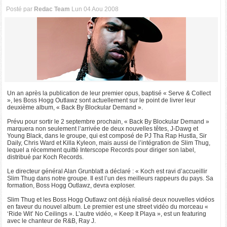
Posté par
Redac Team
Lun 04 Aou 2008
Un an après la publication de leur premier opus, baptisé « Serve & Collect
», les Boss Hogg Outlawz sont actuellement sur le point de livrer leur
deuxième album, « Back By Blockular Demand ».
Prévu pour sortir le 2 septembre prochain, « Back By Blockular Demand »
marquera non seulement l’arrivée de deux nouvelles têtes, J-Dawg et
Young Black, dans le groupe, qui est composé de PJ Tha Rap Hustla, Sir
Daily, Chris Ward et Killa Kyleon, mais aussi de l’intégration de Slim Thug,
lequel a récemment quitté Interscope Records pour diriger son label,
distribué par Koch Records.
Le directeur général Alan Grunblatt a déclaré : « Koch est ravi d’accueillir
Slim Thug dans notre groupe. Il est l’un des meilleurs rappeurs du pays. Sa
formation, Boss Hogg Outlawz, devra exploser.
Slim Thug et les Boss Hogg Outlawz ont déjà réalisé deux nouvelles vidéos
en faveur du nouvel album. Le premier est une street vidéo du morceau «
‘Ride Wit’ No Ceilings ». L’autre vidéo, « Keep It Playa », est un featuring
avec le chanteur de R&B, Ray J.