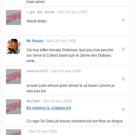
j'vais aimer.
I_got_dat_drank
-
Sam 30 Aou 2008
0
skeud dispo
Mr Potato
-
Sam 09 Aou 2008
0
J'ai trop kiffer Already Platinium, faut que j'me penche
sur Serve & Collect avant que le 2ième des Outlawz
sorte...
natural-s971
-
Sam 09 Aou 2008
0
ecoute juste whood grain wheel tu va baver comme je
sais pas koi
Mu'Slim
-
Ven 08 Aou 2008
En réponse à...(cliquez ici)
0
Co-sign Sir Daily jle trouve vraiment ouf son flow es dingue
-
Mar 05 Aou 2008