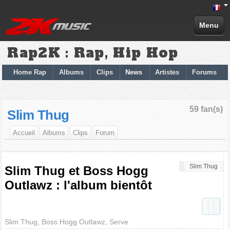
Menu
Rap2K : Rap, Hip Hop
Home Rap
Albums
Clips
News
Artistes
Forums
59 fan(s)
Slim Thug
Accueil
Albums
Clips
Forum
Slim Thug
Slim Thug et Boss Hogg
Outlawz : l'album bientôt
Slim Thug, Boss Hogg Outlawz, Serve