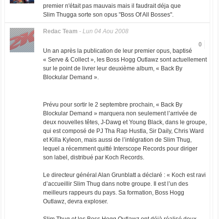
premier n'était pas mauvais mais il faudrait déja que
Slim Thugga sorte son opus "Boss Of All Bosses".
Redac Team
-
Lun 04 Aou 2008
0
Un an après la publication de leur premier opus, baptisé
« Serve & Collect », les Boss Hogg Outlawz sont actuellement
sur le point de livrer leur deuxième album, « Back By
Blockular Demand ».
Prévu pour sortir le 2 septembre prochain, « Back By
Blockular Demand » marquera non seulement l’arrivée de
deux nouvelles têtes, J-Dawg et Young Black, dans le groupe,
qui est composé de PJ Tha Rap Hustla, Sir Daily, Chris Ward
et Killa Kyleon, mais aussi de l’intégration de Slim Thug,
lequel a récemment quitté Interscope Records pour diriger
son label, distribué par Koch Records.
Le directeur général Alan Grunblatt a déclaré : « Koch est ravi
d’accueillir Slim Thug dans notre groupe. Il est l’un des
meilleurs rappeurs du pays. Sa formation, Boss Hogg
Outlawz, devra exploser.