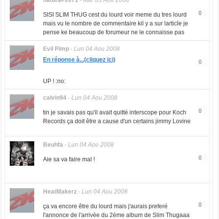
natural-s971
-
Mar 05 Aou 2008
0
SISI SLIM THUG cest du lourd voir meme du tres lourd
mais vu le nombre de commentaire kil y a sur larticle je
pense ke beaucoup de forumeur ne le connaisse pas
Evil Pimp
-
Lun 04 Aou 2008
En réponse à...(cliquez ici)
0
UP ! :no:
calvin94
-
Lun 04 Aou 2008
0
tin je savais pas qu'il avait quitté interscope pour Koch
Records ça doit être a cause d'un certains jimmy Lovine
Beuhfa
-
Lun 04 Aou 2008
0
Aie sa va faire mal !
HeatMakerz
-
Lun 04 Aou 2008
0
ça va encore être du lourd mais j'aurais preferé
l'annonce de l'arrivée du 2ème album de Slim Thugaaa