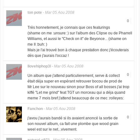
ton pote
-
Mar 05 Aou 2008
0
Très honnetement, je connais que ces featurings
(shame on me :unsure: ) sur l'album des Clipse ou de Pharrell
Williams, et aussi le "Check on it" de Beyonce... (shame on
me II :buh: )
Mais je l'ai trouvé bon à chaque prestation donc j'écouterais
dès que j'aurais l'occaz !
Ilovehiphop3l
-
Mar 05 Aou 2008
0
Un album que j'attend particulierement, serve & collect
était déja super en espérant retrouver bocou de prod de
Mr Lee sur le nouveau sinon pour Boss of all bosses j'ai trop
kiffé "Let me grind" feat TGT un morceau qui a déja quand
meme 7 mois bref j'attend beaucoup de ce mec :rolleyes:
Fanchon
-
Mar 05 Aou 2008
0
j'avou j'aurais bandé si ils avaient anoncé la sortie de
son nouvel album, ca fait une plombe que wood grain
weel est sur le net...vivement.