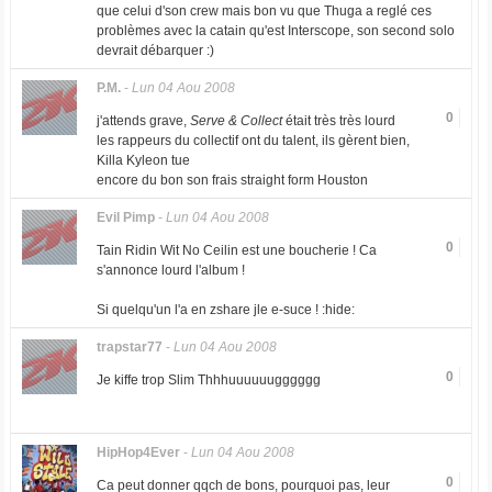
que celui d'son crew mais bon vu que Thuga a reglé ces
problèmes avec la catain qu'est Interscope, son second solo
devrait débarquer :)
P.M.
-
Lun 04 Aou 2008
0
j'attends grave,
Serve & Collect
était très très lourd
les rappeurs du collectif ont du talent, ils gèrent bien,
Killa Kyleon tue
encore du bon son frais straight form Houston
Evil Pimp
-
Lun 04 Aou 2008
0
Tain Ridin Wit No Ceilin est une boucherie ! Ca
s'annonce lourd l'album !
Si quelqu'un l'a en zshare jle e-suce ! :hide:
trapstar77
-
Lun 04 Aou 2008
0
Je kiffe trop Slim Thhhuuuuuugggggg
HipHop4Ever
-
Lun 04 Aou 2008
0
Ca peut donner qqch de bons, pourquoi pas, leur