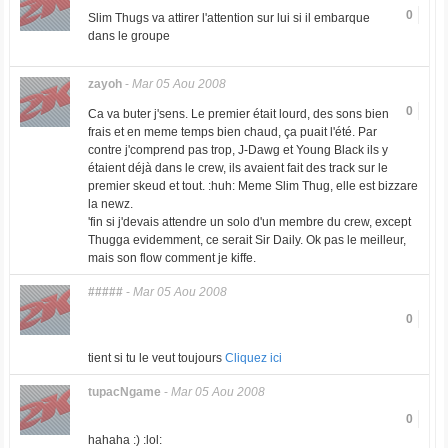
0
Slim Thugs va attirer l'attention sur lui si il embarque
dans le groupe
zayoh
-
Mar 05 Aou 2008
0
Ca va buter j'sens. Le premier était lourd, des sons bien
frais et en meme temps bien chaud, ça puait l'été. Par
contre j'comprend pas trop, J-Dawg et Young Black ils y
étaient déjà dans le crew, ils avaient fait des track sur le
premier skeud et tout. :huh: Meme Slim Thug, elle est bizzare
la newz.
'fin si j'devais attendre un solo d'un membre du crew, except
Thugga evidemment, ce serait Sir Daily. Ok pas le meilleur,
mais son flow comment je kiffe.
#####
-
Mar 05 Aou 2008
0
tient si tu le veut toujours
Cliquez ici
tupacNgame
-
Mar 05 Aou 2008
0
hahaha :) :lol: