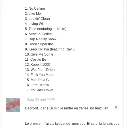
1. No Ceiling
2. Like Me
3. Lookin' Clean
4. Living Without
5. Time (featuring Lil Keke)
6. Serve & Collect
7. Rap Reality Show
8. Hood Superstar
9. Keep It Playa (featuring Ray J)
10. Give Me Some
11. Cost to Be
12. Keep It 1000
13. Wet Paint Dripn'
14. Fuck You Mean
15. Man I'm a G
16. Lord I Know
17. It's Goin' Down
-
Sam 30 Aou 2008
0
Daccord...dans 16 min je rentre en transe, no brazilian.
Le premier m'avais fait bandé, gros truc. Et celui la je sais que