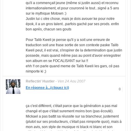
qu'il a commençait jeune (même si justin aussi) et reconnu
internationalement, et pour couronné le tout...signé a 5 ans
sur le mythique Motown :)
Justin lui c otre chose, mais je dois avouer ke pour notre
épok, il a un gros talent...parfois gaché par ses prods. enfin
bon aprés, chacun ses gouts
Pour Talib Kweli je pense qu'il y a soit une erreure de
traduction soit une frase sortie de son contexte paske Talib
Kweli peut, il est vrai, s'inspirer de la determination que justin
possede, mais quand même pas au point d'avoir enregsitrer
son album en se FOCALISANT sur lui !!
ehh !! on parle quand meme de Talib Kweli les gars, cé pas
nimporte ki ;)
Reflectin' Hustler
-
Ven 24 Aou 2007
En réponse à...(cliquez ici)
0
ça c'est différent, c'était parce que la génération a pas mal
changé et que c'était surement moins bon (pas écouté).
Mickael a pas battit sa réussite sur sa blancheur, justement
(plutot sur ses producteurs, c'était pas nimporte quoi), mais à
mon avis, son style de musique ni black ni blanc et son