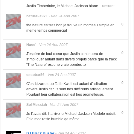
Justin Timberlake, le Michael Jackson blanc... :unsure:
natural-s971
-
Ven 24 Aou 2007
0
the nature est tres bon je trouve un morceau simple en
meme temps commercial
Nass'
-
Ven 24 Aou 2007
0
J'espère de tout coeur que Justin continuera de
s'impliquer autant dans divers projets parce que la track
"The Nature" est une vraie bombe. :o
escobar56
-
Ven 24 Aou 2007
0
C'est bizarre que Talib Kweli est autant d'adiration
envers Justin car ils sont très différents artistiquement.
Pourtant leur collaboration est très prometteuse.
Sol Messiah
-
Ven 24 Aou 2007
0
Je l'avais dit. Il arrive le Michael Jackson Modèle réduit.
Et le mec reste humble qd même.
DJ Black Buster
-
Ven 24 Aou 2007