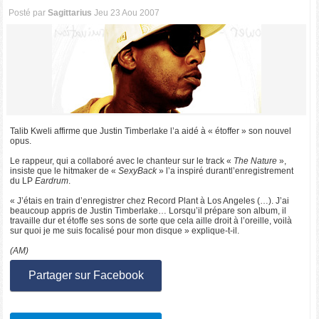
Posté par
Sagittarius
Jeu 23 Aou 2007
Talib Kweli affirme que Justin Timberlake l’a aidé à « étoffer » son nouvel
opus.
Le rappeur, qui a collaboré avec le chanteur sur le track «
The Nature
»,
insiste que le hitmaker de «
SexyBack
» l’a inspiré durantl’enregistrement
du LP
Eardrum
.
« J’étais en train d’enregistrer chez Record Plant à Los Angeles (…). J’ai
beaucoup appris de Justin Timberlake… Lorsqu’il prépare son album, il
travaille dur et étoffe ses sons de sorte que cela aille droit à l’oreille, voilà
sur quoi je me suis focalisé pour mon disque » explique-t-il.
(AM)
Partager sur Facebook