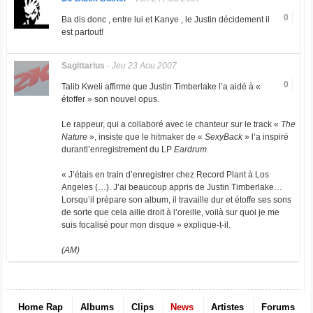
0
Ba dis donc , entre lui et Kanye , le Justin décidement il
est partout!
Sagittarius
-
Jeu 23 Aou 2007
0
Talib Kweli affirme que Justin Timberlake l’a aidé à «
étoffer » son nouvel opus.
Le rappeur, qui a collaboré avec le chanteur sur le track «
The
Nature
», insiste que le hitmaker de «
SexyBack
» l’a inspiré
durantl’enregistrement du LP
Eardrum
.
« J’étais en train d’enregistrer chez Record Plant à Los
Angeles (…). J’ai beaucoup appris de Justin Timberlake…
Lorsqu’il prépare son album, il travaille dur et étoffe ses sons
de sorte que cela aille droit à l’oreille, voilà sur quoi je me
suis focalisé pour mon disque » explique-t-il.
(AM)
Home Rap
Albums
Clips
News
Artistes
Forums