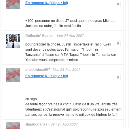
En réponse à...(cliquez ici)
0
+100, personne ne dit de JT c'est que le nouveau Micheal
Jackson ou autre, Justin c'est Justin.
Reflectin' Hustler
-
Ven 24 Aou 2007
0
pour préciser la chose, Justin Timberlake et Talib Kweli
sont devenus potes avec l'émission "Trippin' in
Tanzania" diffusée sur MTV. Tapez Trippin' in Tanzania sur
Youtube vous comprendrez mieux.
shadowbox007
-
Ven 24 Aou 2007
En réponse à...(cliquez ici)
0
co-sign
de toute façon y'a pas à ch*** Justin c'est un
vrai
artiste très
talentueux et c'est normal qu'il soit reconnu (et pas seulement
par ses paires, la preuve même le milieux du hiphop le fait)
illmatic-fan77
-
Ven 24 Aou 2007