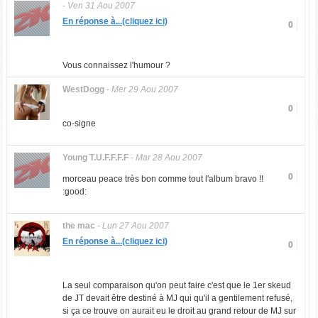
-
Ven 31 Aou 2007
En réponse à...(cliquez ici)
0
Vous connaissez l'humour ?
WestDogg
-
Mer 29 Aou 2007
0
co-signe
Young T.U.F.F.F.F
-
Mar 28 Aou 2007
0
morceau peace très bon comme tout l'album bravo !!
:good:
the mac
-
Lun 27 Aou 2007
En réponse à...(cliquez ici)
0
La seul comparaison qu'on peut faire c'est que le 1er skeud
de JT devait être destiné à MJ qui qu'il a gentilement refusé,
si ça ce trouve on aurait eu le droit au grand retour de MJ sur