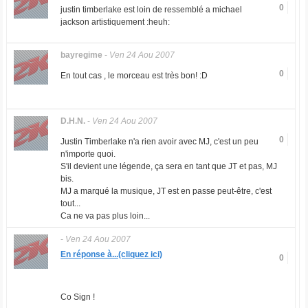
0
justin timberlake est loin de ressemblé a michael
jackson artistiquement :heuh:
bayregime
-
Ven 24 Aou 2007
0
En tout cas , le morceau est très bon! :D
D.H.N.
-
Ven 24 Aou 2007
0
Justin Timberlake n'a rien avoir avec MJ, c'est un peu
n'importe quoi.
S'il devient une légende, ça sera en tant que JT et pas, MJ
bis.
MJ a marqué la musique, JT est en passe peut-être, c'est
tout...
Ca ne va pas plus loin...
-
Ven 24 Aou 2007
En réponse à...(cliquez ici)
0
Co Sign !