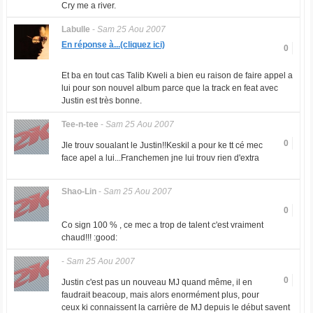
Cry me a river.
Labulle
-
Sam 25 Aou 2007
En réponse à...(cliquez ici)
0
Et ba en tout cas Talib Kweli a bien eu raison de faire appel a
lui pour son nouvel album parce que la track en feat avec
Justin est très bonne.
Tee-n-tee
-
Sam 25 Aou 2007
0
Jle trouv soualant le Justin!!Keskil a pour ke tt cé mec
face apel a lui...Franchemen jne lui trouv rien d'extra
Shao-Lin
-
Sam 25 Aou 2007
0
Co sign 100 % , ce mec a trop de talent c'est vraiment
chaud!!! :good:
-
Sam 25 Aou 2007
0
Justin c'est pas un nouveau MJ quand même, il en
faudrait beacoup, mais alors enormément plus, pour
ceux ki connaissent la carrière de MJ depuis le début savent