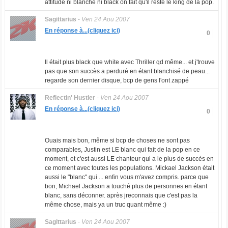
attitude ni blanche ni black on fait qu'il reste le king de la pop.
Sagittarius
-
Ven 24 Aou 2007
En réponse à...(cliquez ici)
0
Il était plus black que white avec Thriller qd même... et j'trouve
pas que son succès a perduré en étant blanchisé de peau...
regarde son dernier disque, bcp de gens l'ont zappé
Reflectin' Hustler
-
Ven 24 Aou 2007
En réponse à...(cliquez ici)
0
Ouais mais bon, même si bcp de choses ne sont pas
comparables, Justin est LE blanc qui fait de la pop en ce
moment, et c'est aussi LE chanteur qui a le plus de succès en
ce moment avec toutes les populations. Mickael Jackson était
aussi le "blanc" qui ... enfin vous m'avez compris. parce que
bon, Michael Jackson a touché plus de personnes en étant
blanc, sans déconner. après jreconnais que c'est pas la
même chose, mais ya un truc quant même :)
Sagittarius
-
Ven 24 Aou 2007