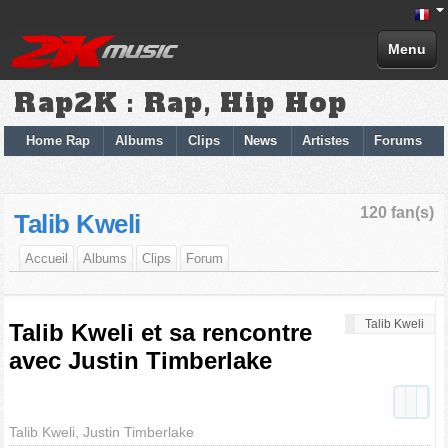
Menu
Rap2K : Rap, Hip Hop
Home Rap
Albums
Clips
News
Artistes
Forums
120 fan(s)
Talib Kweli
Accueil
Albums
Clips
Forum
Talib Kweli
Talib Kweli et sa rencontre
avec Justin Timberlake
Talib Kweli, Justin Timberlake