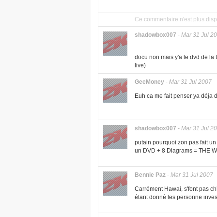
Ce commentaire n'est plus disp
shadowbox007
-
Mar 31 Jul 2
docu non mais y'a le dvd de la
live)
GeeMoney
-
Mar 31 Jul 2007
Euh ca me fait penser ya déja d
shadowbox007
-
Mar 31 Jul 2
putain pourquoi zon pas fait un
un DVD + 8 Diagrams = THE WU 
Bennie Paz
-
Mar 31 Jul 2007
Carrément Hawai, s'font pas ch
étant donné les personne invest