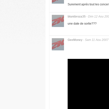
Surement aprés tout les concert
bluntbroza35
-
Dim 12 Aou 20
une date de sortie???
GeeMoney
-
Sam 11 Aou 2007