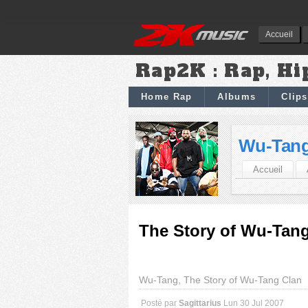
Accueil
Rap2K : Rap, Hi
Home Rap
Albums
Clips
Wu-Tang
Accueil
The Story of Wu-Tang 
Wu-Tang, The Story of Wu-Tang Clan
Posté par
Sagittarius
Lun 30 Jul 2007