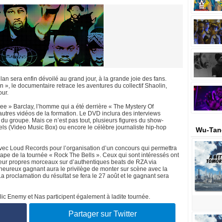
an sera enfin dévoilé au grand jour, à la grande joie des fans.
 », le documentaire retrace les aventures du collectif Shaolin,
our.
ee » Barclay, l’homme qui a été derrière « The Mystery Of
utres vidéos de la formation. Le DVD inclura des interviews
s du groupe. Mais ce n’est pas tout, plusieurs figures du show-
ls (Video Music Box) ou encore le célèbre journaliste hip-hop
Wu-Tan
avec Loud Records pour l’organisation d’un concours qui permettra
étape de la tournée « Rock The Bells ». Ceux qui sont intéressés ont
leur propres morceaux sur d’authentiques beats de RZA via
’heureux gagnant aura le privilège de monter sur scène avec la
 proclamation du résultat se fera le 27 août et le gagnant sera
c Enemy et Nas participent également à ladite tournée.
Partager sur Twitter