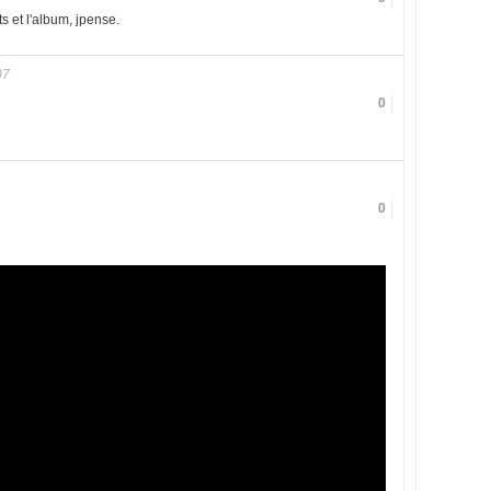
s et l'album, jpense.
07
0
0