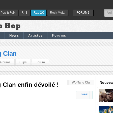
Pop & Folk
RnB
Rap 2K
Rock Metal
FORUMS
p Hop
News
Artistes
Forums
 Clan
Albums
Clips
Forum
Nouveau
Wu-Tang Clan
Clan enfin dévoilé !
Tweet