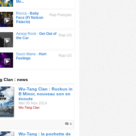
Me...
Rocca -
Baby
Rap Français
Face (Ft Nelson
Palacio)
Aesop Rock -
Get Out of
Rap US
the Car
Gucci Mane -
Hurt
Rap US
Feelings
g Clan : news
Wu-Tang Clan : Ruckus in
B Minor, nouveau son en
écoute
Mer 05 Nov 2014
Wu-Tang Clan
0
Wu-Tang : la pochette de