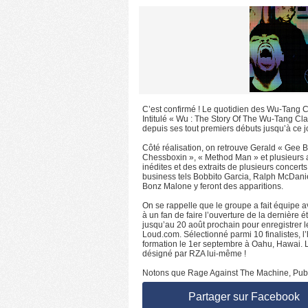
C’est confirmé ! Le quotidien des Wu-Tang Cl
Intitulé « Wu : The Story Of The Wu-Tang Clan
depuis ses tout premiers débuts jusqu’à ce j
Côté réalisation, on retrouve Gerald « Gee B
Chessboxin », « Method Man » et plusieurs a
inédites et des extraits de plusieurs concert
business tels Bobbito Garcia, Ralph McDanie
Bonz Malone y feront des apparitions.
On se rappelle que le groupe a fait équipe 
à un fan de faire l’ouverture de la dernière 
jusqu’au 20 août prochain pour enregistrer 
Loud.com. Sélectionné parmi 10 finalistes, l
formation le 1er septembre à Oahu, Hawai. La
désigné par RZA lui-même !
Notons que Rage Against The Machine, Publi
Partager sur Facebook