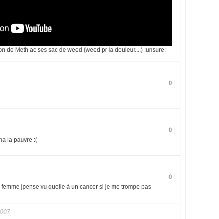
tion de Meth ac ses sac de weed (weed pr la douleur....) :unsure:
0
0
a la pauvre :(
0
femme jpense vu quelle à un cancer si je me trompe pas
2007