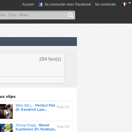
Accueil
Se connecter avec Facebook
Se connecter
294 fan(s)
x clips
Mike WiLL -
Perfect Pint
Rap US
(ft. Kendrick Lam...
Snoop Dogg -
Mount
Rap US
Kushmore (Ft. Redman,