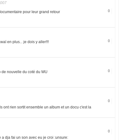
2007
0
n documentaire pour leur grand retour
0
aï en plus... je dois y aller!!!
0
op de nouvelle du coté du WU
0
s ont rien sortit ensemble un album et un docu c'est la
0
 dja fai un son avec eu je croi :unsure: