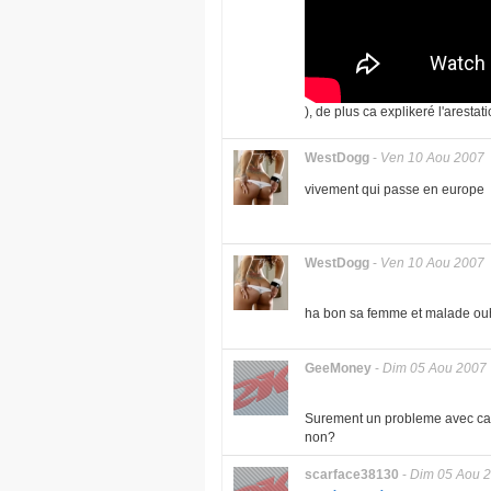
), de plus ca explikeré l'aresta
WestDogg
-
Ven 10 Aou 2007
vivement qui passe en europe
WestDogg
-
Ven 10 Aou 2007
ha bon sa femme et malade ouh
GeeMoney
-
Dim 05 Aou 2007
Surement un probleme avec ca 
non?
scarface38130
-
Dim 05 Aou 