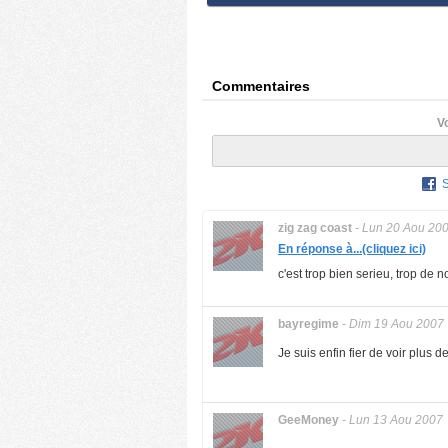
Commentaires
V
zig zag coast
-
Lun 20 Aou 20
En réponse à...(cliquez ici)
c'est trop bien serieu, trop de n
bayregime
-
Dim 19 Aou 2007
Je suis enfin fier de voir plus 
GeeMoney
-
Lun 13 Aou 2007