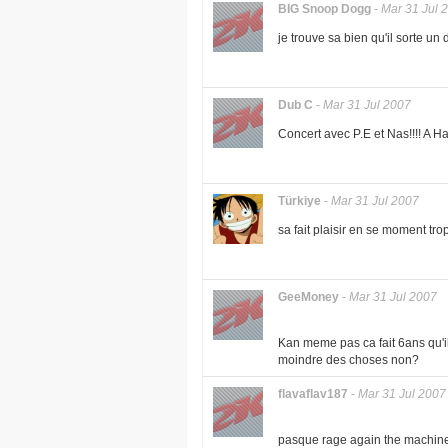
BIG Snoop Dogg
-
Mar 31 Jul 
je trouve sa bien qu'il sorte u
Dub C
-
Mar 31 Jul 2007
Concert avec P.E et Nas!!!! A Haw
Türkiye
-
Mar 31 Jul 2007
sa fait plaisir en se moment tr
GeeMoney
-
Mar 31 Jul 2007
Kan meme pas ca fait 6ans qu'il
moindre des choses non?
flavaflav187
-
Mar 31 Jul 2007
pasque rage again the machine a