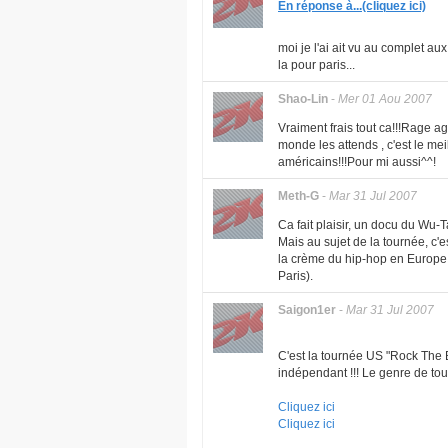
En réponse à...(cliquez ici)
moi je l'ai ait vu au complet au
la pour paris...
Shao-Lin
-
Mer 01 Aou 2007
Vraiment frais tout ca!!!Rage ag
monde les attends , c'est le mei
américains!!!Pour mi aussi^^!
Meth-G
-
Mar 31 Jul 2007
Ca fait plaisir, un docu du Wu-T
Mais au sujet de la tournée, c'
la crème du hip-hop en Europe
Paris).
Saigon1er
-
Mar 31 Jul 2007
C'est la tournée US "Rock The 
indépendant !!! Le genre de to
Cliquez ici
Cliquez ici