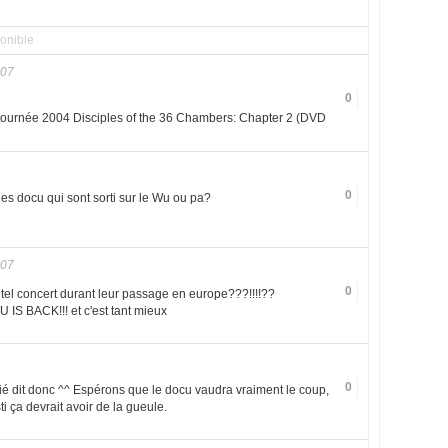
onible
007
0
 tournée 2004 Disciples of the 36 Chambers: Chapter 2 (DVD
0
es docu qui sont sorti sur le Wu ou pa?
007
0
 tel concert durant leur passage en europe???!!!!??
IS BACK!!! et c'est tant mieux
0
ié dit donc ^^ Espérons que le docu vaudra vraiment le coup,
i ça devrait avoir de la gueule.