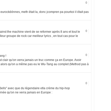
0
x eurockéénnes, meth était la, donc jcompren pa pourkoi il était pas
0
ainst the machine vient de se reformer après 8 ans et tout le
lleur groupe de rock car meilleur lyrics , en tout cas pour le
0
ang !
est clair qu'on verra jamais un truc comme ça en Europe. Avoir
 alors qu'on a même pas eu le Wu-Tang au complet (Method pas à
0
Bells" avec que du légendaire etla crème du hip-hop
urnée qu'on ne verra jamais en Europe :