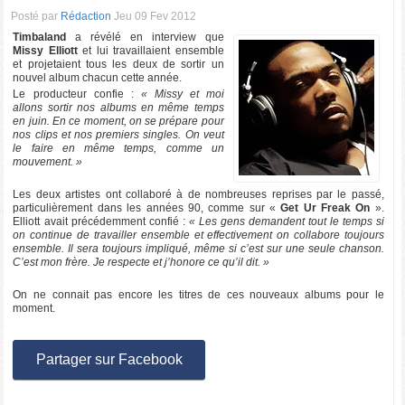
Posté par
Rédaction
Jeu 09 Fev 2012
Timbaland
a révélé en interview que
Missy Elliott
et lui travaillaient ensemble
et projetaient tous les deux de sortir un
nouvel album chacun cette année.
Le producteur confie :
« Missy et moi
allons sortir nos albums en même temps
en juin. En ce moment, on se prépare pour
nos clips et nos premiers singles. On veut
le faire en même temps, comme un
mouvement. »
Les deux artistes ont collaboré à de nombreuses reprises par le passé,
particulièrement dans les années 90, comme sur «
Get Ur Freak On
».
Elliott avait précédemment confié :
« Les gens demandent tout le temps si
on continue de travailler ensemble et effectivement on collabore toujours
ensemble. Il sera toujours impliqué, même si c’est sur une seule chanson.
C’est mon frère. Je respecte et j’honore ce qu’il dit. »
On ne connait pas encore les titres de ces nouveaux albums pour le
moment.
Partager sur Facebook