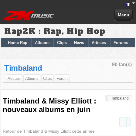
Menu
Rap2K : Rap, Hip Hop
Home Rap
Albums
Clips
News
Artistes
Forums
90 fan(s)
Timbaland
Accueil
Albums
Clips
Forum
Timbaland
Timbaland & Missy Elliott :
nouveaux albums en juin
Retour de Timbaland & Missy Elliott cette année