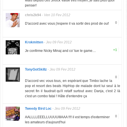
Mais depuis ces Shock Value très moyen, je sais plus quoi
penser!
chris2k94
-
Ven 10 Fev 2012
0
D'accord avec vous j'espere il va sortir des prod de ouf
Krokmitten
-
Jeu 09 Fev 2012
+1
Je confirme Nicky Minaj and co' tue le game....
TonyGotSkillz
-
Jeu 09 Fev 2012
0
D'accord vec vous tous, en espérant que Timbo lache la
pop et resort des beats HipHop de malade dont lui seul à le
secret fin il faudrait qu'il retaff surtout avec Danja, c'est 2 là
c'est un combo fatal ! Hâte d'entendre ça
Tweedy Bird Loc
-
Jeu 09 Fev 2012
0
AALLLLEEELLUUUUIIIAAA !!!! il est temps d'exterminer
les amateurs d'aujourd'hui