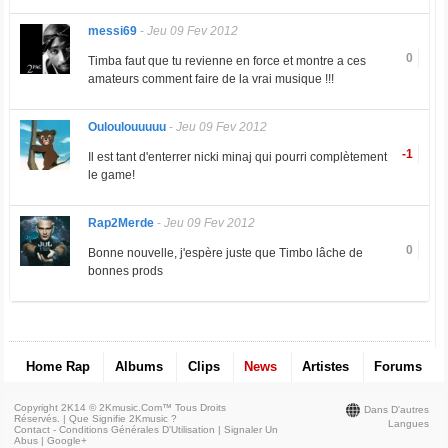
messi69
-
Jeu 09 Fev 2012
0
Timba faut que tu revienne en force et montre a ces
amateurs comment faire de la vrai musique !!!
Ouloulouuuuu
-
Jeu 09 Fev 2012
-1
Il est tant d'enterrer nicki minaj qui pourri complètement
le game!
Rap2Merde
-
Jeu 09 Fev 2012
0
Bonne nouvelle, j'espère juste que Timbo lâche de
bonnes prods
Home Rap
Albums
Clips
News
Artistes
Forums
Copyright 2K14 © 2Kmusic.com™
Tous Droits
Dans D'autres
Réservés
. |
Que Signifie 2Kmusic ?
Langues
Contact - Conditions Générales D'Utilisation
|
Signaler Un
Abus
|
Google+