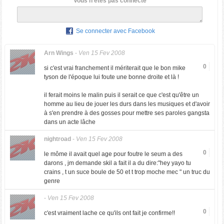
Vous n'êtes pas connecté
Se connecter avec Facebook
Arn Wings
-
Ven 15 Fev 2008
0
si c'est vrai franchement il mériterait que le bon mike
tyson de l'époque lui foute une bonne droite et là !
il ferait moins le malin puis il serait ce que c'est qu'être un
homme au lieu de jouer les durs dans les musiques et d'avoir
à s'en prendre à des gosses pour mettre ses paroles gangsta
dans un acte lâche
nightroad
-
Ven 15 Fev 2008
0
le môme il avait quel age pour foutre le seum a des
darons , jm demande skil a fait il a du dire:"hey yayo tu
crains , t un suce boule de 50 et t trop moche mec " un truc du
genre
-
Ven 15 Fev 2008
0
c'est vraiment lache ce qu'ils ont fait je confirme!!