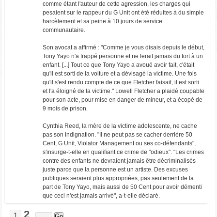
comme étant l'auteur de cette agression, les charges qui
pesaient sur le rappeur du G Unit ont été réduites à du simple
harcèlement et sa peine à 10 jours de service
communautaire.
Son avocat a affirmé : "Comme je vous disais depuis le début,
Tony Yayo n'a frappé personne et ne ferait jamais du tort à un
enfant. [...] Tout ce que Tony Yayo a avoué avoir fait, c'était
qu'il est sorti de la voiture et a dévisagé la victime. Une fois
qu'il s'est rendu compte de ce que Fletcher faisait, il est sorti
et l'a éloigné de la victime." Lowell Fletcher a plaidé coupable
pour son acte, pour mise en danger de mineur, et a écopé de
9 mois de prison.
Cynthia Reed, la mère de la victime adolescente, ne cache
pas son indignation. "Il ne peut pas se cacher derrière 50
Cent, G Unit, Violator Management ou ses co-défendants",
s'insurge-t-elle en qualifiant ce crime de "odieux". "Les crimes
contre des enfants ne devraient jamais être décriminalisés
juste parce que la personne est un artiste. Des excuses
publiques seraient plus appropriées, pas seulement de la
part de Tony Yayo, mais aussi de 50 Cent pour avoir démenti
que ceci n'est jamais arrivé", a-t-elle déclaré.
2
1