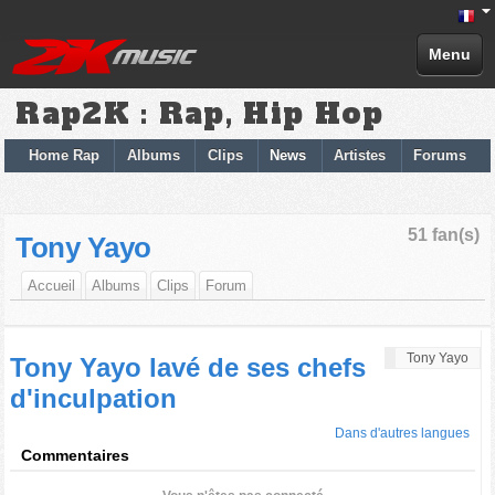
Menu
Rap2K : Rap, Hip Hop
Home Rap
Albums
Clips
News
Artistes
Forums
51 fan(s)
Tony Yayo
Accueil
Albums
Clips
Forum
Tony Yayo
Tony Yayo lavé de ses chefs
d'inculpation
Dans d'autres langues
Commentaires