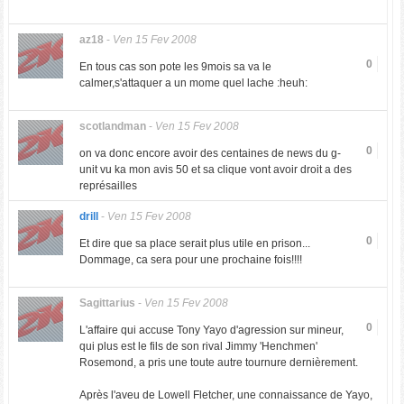
az18
-
Ven 15 Fev 2008
0
En tous cas son pote les 9mois sa va le
calmer,s'attaquer a un mome quel lache :heuh:
scotlandman
-
Ven 15 Fev 2008
0
on va donc encore avoir des centaines de news du g-
unit vu ka mon avis 50 et sa clique vont avoir droit a des
représailles
drill
-
Ven 15 Fev 2008
0
Et dire que sa place serait plus utile en prison...
Dommage, ca sera pour une prochaine fois!!!!
Sagittarius
-
Ven 15 Fev 2008
0
L'affaire qui accuse Tony Yayo d'agression sur mineur,
qui plus est le fils de son rival Jimmy 'Henchmen'
Rosemond, a pris une toute autre tournure dernièrement.
Après l'aveu de Lowell Fletcher, une connaissance de Yayo,