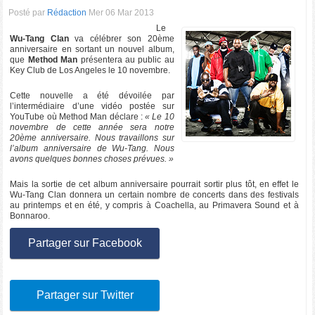
Posté par
Rédaction
Mer 06 Mar 2013
Le
Wu-Tang Clan
va célébrer son 20ème
anniversaire en sortant un nouvel album,
que
Method Man
présentera au public au
Key Club de Los Angeles le 10 novembre.
Cette nouvelle a été dévoilée par
l’intermédiaire d’une vidéo postée sur
YouTube où Method Man déclare :
« Le 10
novembre de cette année sera notre
20ème anniversaire. Nous travaillons sur
l’album anniversaire de Wu-Tang. Nous
avons quelques bonnes choses prévues. »
Mais la sortie de cet album anniversaire pourrait sortir plus tôt, en effet le
Wu-Tang Clan donnera un certain nombre de concerts dans des festivals
au printemps et en été, y compris à Coachella, au Primavera Sound et à
Bonnaroo.
Partager sur Facebook
Partager sur Twitter