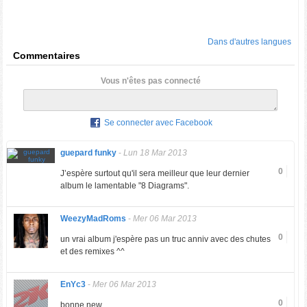
Dans d'autres langues
Commentaires
Vous n'êtes pas connecté
Se connecter avec Facebook
guepard funky
-
Lun 18 Mar 2013
0
J’espère surtout qu'il sera meilleur que leur dernier
album le lamentable "8 Diagrams".
WeezyMadRoms
-
Mer 06 Mar 2013
0
un vrai album j'espère pas un truc anniv avec des chutes
et des remixes ^^
EnYc3
-
Mer 06 Mar 2013
0
bonne new