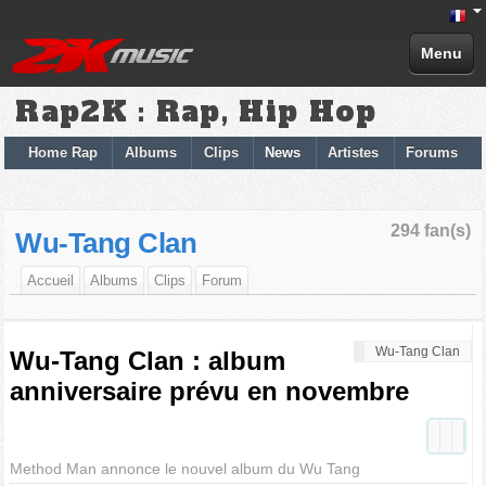
Menu
Rap2K : Rap, Hip Hop
Home Rap
Albums
Clips
News
Artistes
Forums
294 fan(s)
Wu-Tang Clan
Accueil
Albums
Clips
Forum
Wu-Tang Clan
Wu-Tang Clan : album
anniversaire prévu en novembre
Method Man annonce le nouvel album du Wu Tang