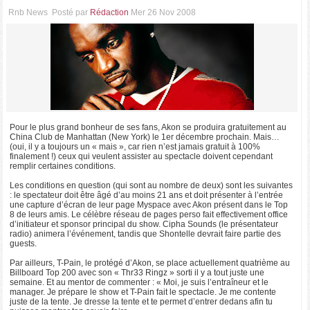
Rnb News
Posté par
Rédaction
Mer 26 Nov 2008
Pour le plus grand bonheur de ses fans, Akon se produira gratuitement au
China Club de Manhattan (New York) le 1er décembre prochain. Mais…
(oui, il y a toujours un « mais », car rien n’est jamais gratuit à 100%
finalement !) ceux qui veulent assister au spectacle doivent cependant
remplir certaines conditions.
Les conditions en question (qui sont au nombre de deux) sont les suivantes
: le spectateur doit être âgé d’au moins 21 ans et doit présenter à l’entrée
une capture d’écran de leur page Myspace avec Akon présent dans le Top
8 de leurs amis. Le célèbre réseau de pages perso fait effectivement office
d’initiateur et sponsor principal du show. Cipha Sounds (le présentateur
radio) animera l’événement, tandis que Shontelle devrait faire partie des
guests.
Par ailleurs, T-Pain, le protégé d’Akon, se place actuellement quatrième au
Billboard Top 200 avec son « Thr33 Ringz » sorti il y a tout juste une
semaine. Et au mentor de commenter : « Moi, je suis l’entraîneur et le
manager. Je prépare le show et T-Pain fait le spectacle. Je me contente
juste de la tente. Je dresse la tente et te permet d’entrer dedans afin tu