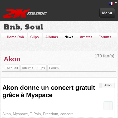
Menu
Rnb, Soul
Home Rnb
Clips
Albums
News
Artistes
Forums
170 fan(s)
Akon
Accueil
Albums
Clips
Forum
Akon
Akon donne un concert gratuit
grâce à Myspace
Akon, Myspace, T-Pain, Freedom, concert