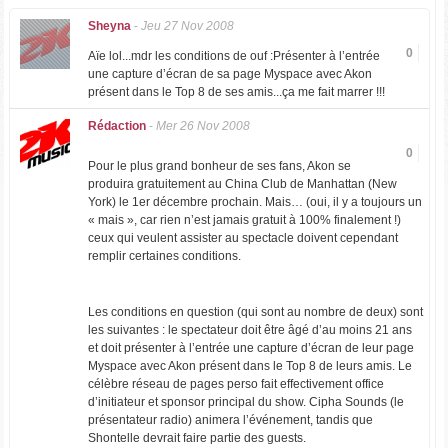
Sheyna
-
Jeu 27 Nov 2008
0
Aïe lol...mdr les conditions de ouf :Présenter à l’entrée
une capture d’écran de sa page Myspace avec Akon
présent dans le Top 8 de ses amis...ça me fait marrer !!!
Rédaction
-
Mer 26 Nov 2008
0
Pour le plus grand bonheur de ses fans, Akon se
produira gratuitement au China Club de Manhattan (New
York) le 1er décembre prochain. Mais… (oui, il y a toujours un
« mais », car rien n’est jamais gratuit à 100% finalement !)
ceux qui veulent assister au spectacle doivent cependant
remplir certaines conditions.
Les conditions en question (qui sont au nombre de deux) sont
les suivantes : le spectateur doit être âgé d’au moins 21 ans
et doit présenter à l’entrée une capture d’écran de leur page
Myspace avec Akon présent dans le Top 8 de leurs amis. Le
célèbre réseau de pages perso fait effectivement office
d’initiateur et sponsor principal du show. Cipha Sounds (le
présentateur radio) animera l’événement, tandis que
Shontelle devrait faire partie des guests.