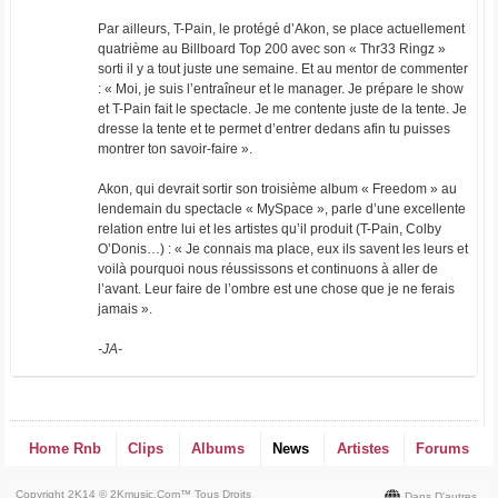
Par ailleurs, T-Pain, le protégé d’Akon, se place actuellement
quatrième au Billboard Top 200 avec son « Thr33 Ringz »
sorti il y a tout juste une semaine. Et au mentor de commenter
: « Moi, je suis l’entraîneur et le manager. Je prépare le show
et T-Pain fait le spectacle. Je me contente juste de la tente. Je
dresse la tente et te permet d’entrer dedans afin tu puisses
montrer ton savoir-faire ».
Akon, qui devrait sortir son troisième album « Freedom » au
lendemain du spectacle « MySpace », parle d’une excellente
relation entre lui et les artistes qu’il produit (T-Pain, Colby
O’Donis…) : « Je connais ma place, eux ils savent les leurs et
voilà pourquoi nous réussissons et continuons à aller de
l’avant. Leur faire de l’ombre est une chose que je ne ferais
jamais ».
-JA-
Home Rnb
Clips
Albums
News
Artistes
Forums
Copyright 2K14 © 2Kmusic.com™
Tous Droits
Dans D'autres